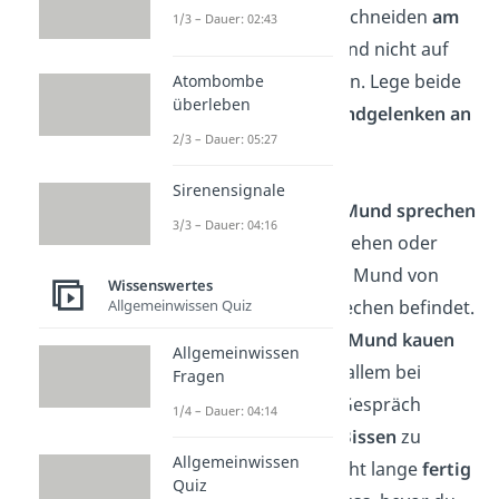
Ellenbogen
beim Schneiden
am
1/3 – Dauer: 02:43
Körper behalten
und nicht auf
den Tisch abstützen. Lege beide
Atombombe
überleben
Hände mit den
Handgelenken an
2/3 – Dauer: 05:27
der Tischkante
ab.
Sirenensignale
Nicht mit vollem Mund sprechen
3/3 – Dauer: 04:16
Niemand möchte sehen oder
hören, was sich im Mund von
Wissenswertes
Allgemeinwissen Quiz
anderen beim Sprechen befindet.
Auch mit
offenem Mund kauen
Allgemeinwissen
ist
tabu
. Es ist vor allem bei
Fragen
einem intensiven Gespräch
1/4 – Dauer: 04:14
sinnvoll,
kleinere Bissen
zu
Allgemeinwissen
nehmen, damit nicht lange
fertig
Quiz