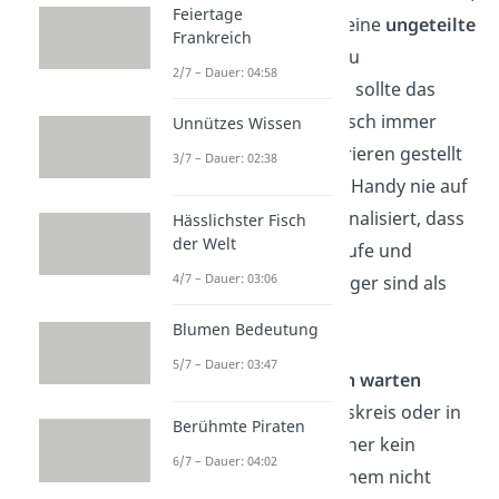
Feiertage
dem Gegenüber deine
ungeteilte
Frankreich
Aufmerksamkeit
zu
2/7 – Dauer: 04:58
schenken. Deshalb sollte das
Smartphone am Tisch immer
Unnützes Wissen
zumindest auf Vibrieren gestellt
3/7 – Dauer: 02:38
werden. Lege dein Handy nie auf
den Tisch! Dies signalisiert, dass
Hässlichster Fisch
der Welt
dir potenzielle Anrufe und
4/7 – Dauer: 03:06
Nachrichten wichtiger sind als
dein Gegenüber.
Blumen Bedeutung
5/7 – Dauer: 03:47
Mit dem Hinsetzen warten
Im engen Freundeskreis oder in
Berühmte Piraten
der Familie ist es eher kein
6/7 – Dauer: 04:02
Thema, aber bei einem nicht