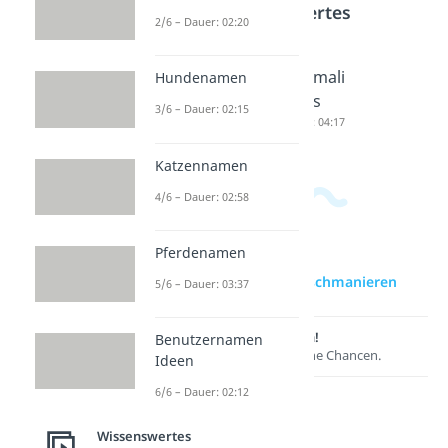
Wissenswertes
2/6 – Dauer: 02:20
Knigge
Phishing
Minimali
Hundenamen
Dauer: 02:40
Dauer: 05:05
smus
3/6 – Dauer: 02:15
Dauer: 04:17
Katzennamen
4/6 – Dauer: 02:58
Pferdenamen
zur Videoseite: Tischmanieren
5/6 – Dauer: 03:37
Lernen lohnt sich!
Benutzernamen
Entdecke hier deine Chancen.
Ideen
6/6 – Dauer: 02:12
Wissenswertes