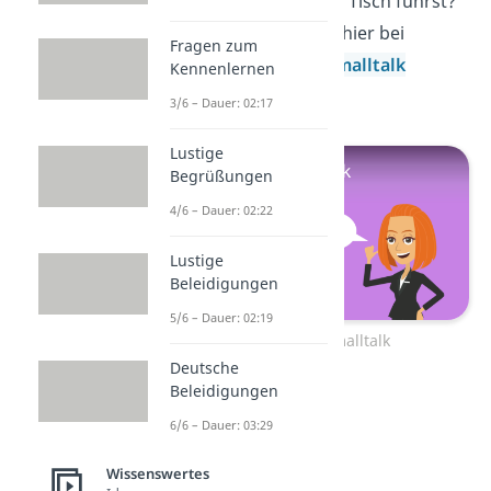
lockeres Gespräch
am Tisch führst?
Dann schau doch mal hier bei
Fragen zum
unserem Beitrag zu
Smalltalk
Kennenlernen
vorbei!
3/6 – Dauer: 02:17
Lustige
Begrüßungen
4/6 – Dauer: 02:22
Lustige
Beleidigungen
5/6 – Dauer: 02:19
Zum Video: Smalltalk
Deutsche
Beleidigungen
6/6 – Dauer: 03:29
Wissenswertes