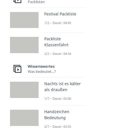
Packlisten
Festival Packliste
1/2 – Dauer: 04:45
Weitere Inhalte:
Packliste
Wissenswertes
Klassenfahrt
2/2 – Dauer: 04:54
Life Hacks
Life Hacks
Wissenswertes
Dauer: 03:00
Was bedeutet...?
Tischmanieren
Dauer: 04:45
Nachts ist es kälter
Knigge
als draußen
Dauer: 02:40
Phishing
1/7 – Dauer: 02:00
Dauer: 05:05
Minimalismus
Handzeichen
Dauer: 04:17
Bedeutung
Waldbaden
Dauer: 03:06
2/7 – Dauer: 03:55