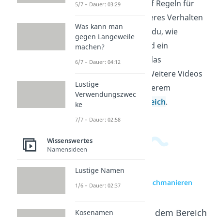
beschäftigt, schaut auf Regeln für
5/7 – Dauer: 03:29
ein höfliches und sicheres Verhalten
Was kann man
im Alltag. So erkennst du, wie
gegen Langeweile
Respekt, Rücksicht und ein
machen?
passendes Auftreten das
6/7 – Dauer: 04:12
Miteinander prägen. Weitere Videos
Lustige
dazu findest du in unserem
Verwendungszwec
Allgemeinwissensbereich
.
ke
7/7 – Dauer: 02:58
Wissenswertes
Namensideen
Lustige Namen
zur Videoseite: Tischmanieren
1/6 – Dauer: 02:37
Beliebte Inhalte aus dem Bereich
Kosenamen