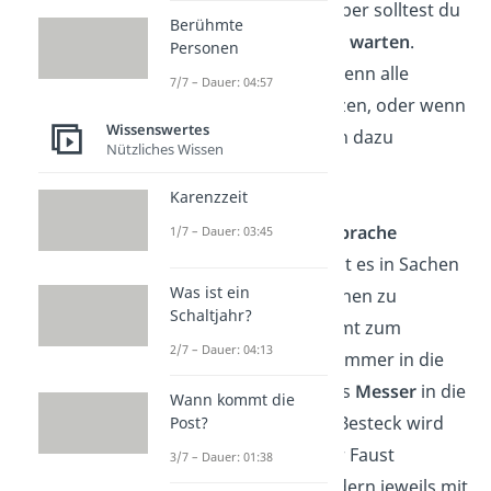
vertrauten Gastgeber solltest du
Berühmte
mit dem Hinsetzen
warten
.
Personen
Nimm erst Platz, wenn alle
7/7 – Dauer: 04:57
anderen schon sitzen, oder wenn
Wissenswertes
der Gastgeber dich dazu
Nützliches Wissen
auffordert
.
Karenzzeit
Richtige Bestecksprache
1/7 – Dauer: 03:45
In Deutschland gibt es in Sachen
Was ist ein
Besteck einige Sachen zu
Schaltjahr?
beachten. So kommt zum
2/7 – Dauer: 04:13
Beispiel die
Gabel
immer in die
linke
Hand
und das
Messer
in die
Wann kommt die
rechte
Hand. Das Besteck wird
Post?
dabei nicht mit der Faust
3/7 – Dauer: 01:38
umklammert, sondern jeweils mit