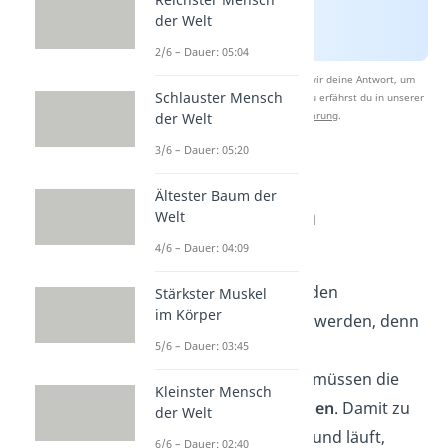
der Welt
2/6 – Dauer: 05:04
Nach Beantwortung speichern wir deine Antwort, um
Schlauster Mensch
Studyflix zu verbessern. Mehr dazu erfährst du in unserer
Datenschutzerklärung
.
der Welt
3/6 – Dauer: 05:20
Den Kindern
Ältester Baum der
Tischmanieren
Welt
beibringen
4/6 – Dauer: 04:09
Bei Kindern sollte mit den
Stärkster Muskel
im Körper
Grundlagen
gestartet werden, denn
5/6 – Dauer: 03:45
was für uns teilweise
selbstverständlich ist, müssen die
Kleinster Mensch
Kleinen alles noch
lernen
. Damit zu
der Welt
Hause am Tisch alles rund läuft,
6/6 – Dauer: 02:40