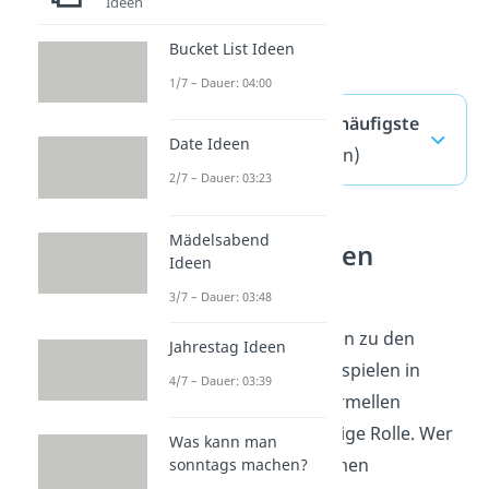
Ideen
Bucket List Ideen
1/7 – Dauer: 04:00
Tischmanieren — häufigste
Date Ideen
Fragen
(ausklappen)
2/7 – Dauer: 03:23
Mädelsabend
Umgangsformen
Ideen
verstehen
3/7 – Dauer: 03:48
Tischmanieren gehören zu den
Jahrestag Ideen
Umgangsformen und spielen in
4/7 – Dauer: 03:39
vielen privaten und formellen
Situationen eine wichtige Rolle. Wer
Was kann man
sich mit Umgangsformen
sonntags machen?