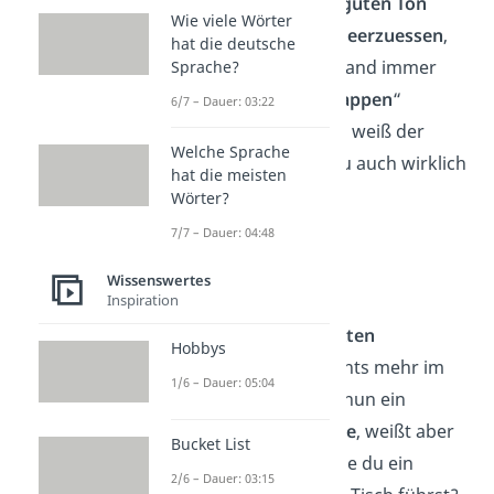
Deutschland zum
guten Ton
Wie viele Wörter
gehört, den Teller
leerzuessen
,
hat die deutsche
solltest du in Russland immer
Sprache?
einen „
Anstandshappen
“
6/7 – Dauer: 03:22
zurücklassen — So weiß der
Welche Sprache
Gastgeber, dass du auch wirklich
hat die meisten
satt
bist.
Wörter?
7/7 – Dauer: 04:48
Smalltalk
Wissenswertes
Inspiration
Jetzt sollte dem
perfekten
Hobbys
Restaurantbesuch
nichts mehr im
1/6 – Dauer: 05:04
Wege stehen! Du bist nun ein
Tischmanieren-Experte
, weißt aber
Bucket List
noch nicht so recht, wie du ein
2/6 – Dauer: 03:15