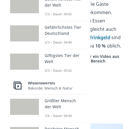
bezahlen, sodass die Gäste
der Welt
davon nichts mitbekommen.
1/3 – Dauer: 04:42
Derjenige, der zum Essen
Gefährlichstes Tier
eingeladen hat, begleicht auch
Deutschland
die Rechnung. Als
Trinkgeld
sind
2/3 – Dauer: 04:49
in Deutschland etwa
10 %
üblich.
Giftigstes Tier der
Studyflix vernetzt: Hier ein Video aus
einem anderen Bereich
Welt
3/3 – Dauer: 05:02
Wissenswertes
Rekorde: Mensch & Natur
Größter Mensch
der Welt
1/6 – Dauer: 04:44
Reichster Mensch