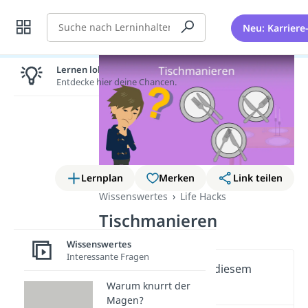
Suche
Neu: Karriere
Lernen lohnt sich!
Entdecke hier deine Chancen.
Lernplan
Merken
Link teilen
Wissenswertes
Life Hacks
Tischmanieren
Wissenswertes
Interessante Fragen
Wichtige Inhalte in diesem
Video
Warum knurrt der
Magen?