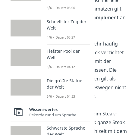
3/6 – Dauer: 03:06
erlaubt! Lautes Schmatzen gilt
sogar häufig als
Kompliment
an
Schnellster Zug der
den Koch.
Welt
4/6 – Dauer: 05:37
Indien:
Hier wird sehr häufig
Tiefster Pool der
ganz auf das Besteck verzichtet
Welt
und grundsätzlich mit der
5/6 – Dauer: 04:12
rechten Hand
gegessen. Die
linke Hand
hingegen gilt als
Die größte Statue
der Welt
unrein
und wird deswegen nicht
zum Essen benutzt.
6/6 – Dauer: 04:53
Wissenswertes
USA
: Besonders beim Steak-
Rekorde rund um Sprache
Essen wird erst das ganze Steak
Schwerste Sprache
oder die ganze Mahlzeit mit dem
der Welt