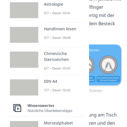
Astrologie
Daumen und Mittelfinger
4/7 – Dauer: 03:41
gehalten. Bist du fertig mit der
Mahlzeit, legst du dein Besteck
Handlinien lesen
auf „20 nach 4“.
5/7 – Dauer: 04:49
Chinesische
Sternzeichen
6/7 – Dauer: 03:47
DIN A4
Besteckpositionen
7/7 – Dauer: 02:42
Wissenswertes
Körperhaltung
Nützliche Überlebenstipps
Bei der Körperhaltung am Tisch
gilt:
Gerade
hinsetzen und den
Morsealphabet