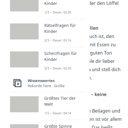
zum Aufwickeln
oder den Löffel
Kinder
zur Hilfe.
1/3 – Dauer: 03:39
Rätselfragen für
Teller nicht überfüllen
Kinder
So verlockend es auch ist, den
2/3 – Dauer: 03:16
Teller beim Buffet mit Essen zu
überhäufen – zum guten Ton
Scherzfragen für
Kinder
gehört es nicht. Hole dir lieber
3/3 – Dauer: 02:29
kleinere Portionen
und stell dich
dafür mehrmals an.
Wissenswertes
Rekorde Tiere - Größe
Richtig nein sagen – keine
Größtes Tier der
Schande!
Welt
Beim Ablehnen von Beilagen und
1/5 – Dauer: 04:14
zusätzlichen Gängen ist vor allem
Größte Spinne
Diskretion
wichtig. Das heißt: