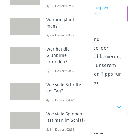
1/8 – Dauer: 02:31
Die 6 wichtigsten
Tischmanieren
Warum gähnt
(00:28)
man?
2/8 – Dauer: 03:28
Gute Tischmanieren sind
unerlässlich. Um dich bei der
Wer hat die
Glühbirne
nächsten Feier nicht zu blamieren,
erfunden?
erfährst du hier und in unserem
3/8 – Dauer: 04:52
Video
die 13 wichtigsten Tipps für
perfekte Tischmanieren.
Wie viele Schritte
am Tag?
4/8 – Dauer: 04:46
Inhaltsübersicht
Wie viele Spinnen
isst man im Schlaf?
5/8 – Dauer: 02:35