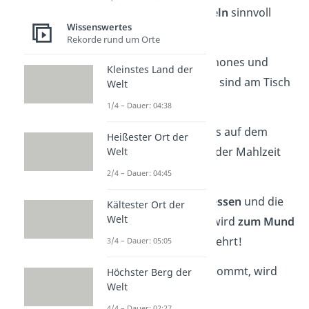
können folgende
Regeln
sinnvoll
Wissenswertes
sein
:
Rekorde rund um Orte
✅ Spielzeuge, Smartphones und
Kleinstes Land der
sonstige Ablenkungen sind am Tisch
Welt
tabu
.
1/4 – Dauer: 04:38
✅ Erst, wenn alle etwas auf dem
Heißester Ort der
Teller haben, wird mit der Mahlzeit
Welt
angefangen.
2/4 – Dauer: 04:45
✅ Es wird
gerade gesessen
und die
Kältester Ort der
Welt
Gabel mit dem Essen wird
zum Mund
geführt – nicht umgekehrt!
3/4 – Dauer: 05:05
✅ Was auf den Teller kommt, wird
Höchster Berg der
Welt
auch
aufgegessen
.
4/4 – Dauer: 02:27