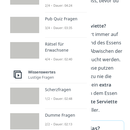
gekaut
werden muss, bevor du
2/4 – Dauer: 04:24
antwortest.
Pub Quiz Fragen
Wohin mit der Serviette?
3/4 – Dauer: 03:35
Die Serviette gehört immer auf
den
Schoß
. Während des Essens
Rätsel für
Erwachsene
sollte sie nur zum Abwischen der
Mundwinkel gebraucht werden.
4/4 – Dauer: 02:40
Wenn du dir die Nase putzen
Wissenswertes
musst, benutze dazu nie die
Lustige Fragen
Serviette, sondern ein
extra
Scherzfragen
Taschentuch
! Nach dem Essen
1/2 – Dauer: 02:48
kommt die
gefaltete Serviette
links
neben den Teller.
Dumme Fragen
2/2 – Dauer: 02:13
Knigge – was ist das?