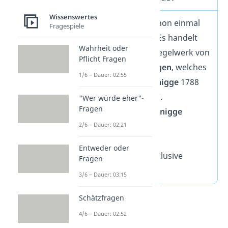
Wissenswertes
Vielleicht hast du schon einmal
Fragespiele
von
Knigge
gehört. Es handelt
Wahrheit oder
sich um ein erstes Regelwerk von
Pflicht Fragen
Benimmempfehlungen
, welches
1/6 – Dauer: 02:55
vom Schriftsteller
Knigge
1788
veröffentlicht wurde.
"Wer würde eher"-
Fragen
Anwendung findet
Knigge
2/6 – Dauer: 02:21
heutzutage in den
unterschiedlichsten
Entweder oder
Lebensbereichen inklusive
Fragen
Tischmanieren.
3/6 – Dauer: 03:15
Schätzfragen
4/6 – Dauer: 02:52