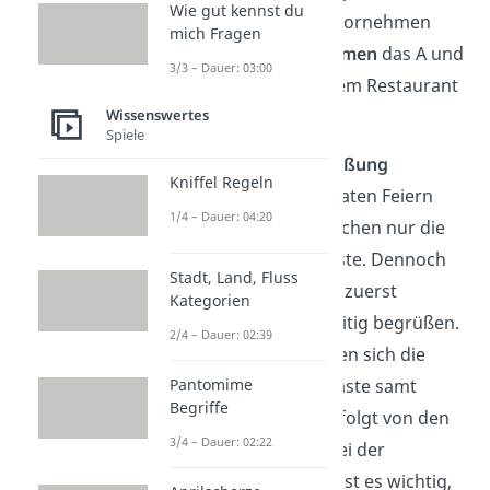
Wie gut kennst du
Auch allgemein beim vornehmen
mich Fragen
Essen ist
gutes Benehmen
das A und
3/3 – Dauer: 03:00
O, um nicht gar aus dem Restaurant
Wissenswertes
verwiesen zu werden.
Spiele
Die richtige Begrüßung
Kniffel Regeln
Anders als bei privaten Feiern
1/4 – Dauer: 04:20
zählt im Geschäftlichen nur die
Hierarchie
der Gäste. Dennoch
Stadt, Land, Fluss
sollten sich immer zuerst
Kategorien
Bekannte gegenseitig begrüßen.
2/4 – Dauer: 02:39
Anschließend stellen sich die
Pantomime
„rangniederen“ Gäste samt
Begriffe
Begleitung vor, gefolgt von den
3/4 – Dauer: 02:22
„Ranghöheren“. Bei der
Begrüßung selbst ist es wichtig,