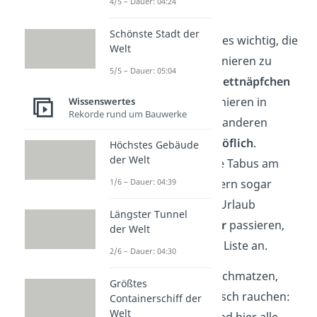
Ausland
4/5 – Dauer: 04:24
Schönste Stadt der
Gerade im Ausland ist es wichtig, die
Welt
dort üblichen Tischmanieren zu
5/5 – Dauer: 05:04
kennen, um nicht ins
Fettnäpfchen
zu treten. Manche Manieren in
Wissenswertes
Rekorde rund um Bauwerke
Deutschland gelten in anderen
Ländern sogar als
unhöflich
.
Höchstes Gebäude
der Welt
Umgekehrt sind einige Tabus am
1/6 – Dauer: 04:39
Tisch in anderen Ländern sogar
erwünscht
! Damit im Urlaub
Längster Tunnel
garantiert
keine Fehler
passieren,
der Welt
schau dir dazu unsere Liste an.
2/6 – Dauer: 04:30
China:
Schlürfen, Schmatzen,
Größtes
Rülpsen und am Tisch rauchen:
Containerschiff der
Welt
Deutsche Tabus sind hier alle