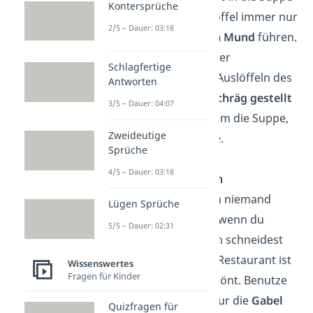
Kontersprüche
tunken
und den Löffel immer nur
2/5 – Dauer: 03:18
mit der
Spitze zum Mund
führen.
Letztendlich darf der
Schlagfertige
Suppenteller zum Auslöffeln des
Antworten
Rests auch
nicht schräg gestellt
3/5 – Dauer: 04:07
werden – Schade um die Suppe,
Zweideutige
aber so ist die Sitte.
Sprüche
4/5 – Dauer: 03:18
Pasta richtig essen
Zu Hause wird dich niemand
Lügen Sprüche
schief anschauen, wenn du
5/5 – Dauer: 02:31
Spaghetti erst klein schneidest
oder schlürfst. Im Restaurant ist
Wissenswertes
Fragen für Kinder
beides jedoch verpönt. Benutze
zum Nudelessen nur die
Gabel
Quizfragen für