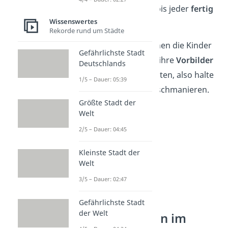
✅ Alle bleiben sitzen, bis jeder
fertig
Wissenswertes
ist mit dem Essen.
Rekorde rund um Städte
Wichtig:
Natürlich lernen die Kinder
Gefährlichste Stadt
am besten, wenn sich ihre
Vorbilder
Deutschlands
auch an die Regeln halten, also halte
1/5 – Dauer: 05:39
auch du dich an die Tischmanieren.
Größte Stadt der
Welt
2/5 – Dauer: 04:45
Kleinste Stadt der
Welt
3/5 – Dauer: 02:47
Gefährlichste Stadt
der Welt
Besonderheiten im