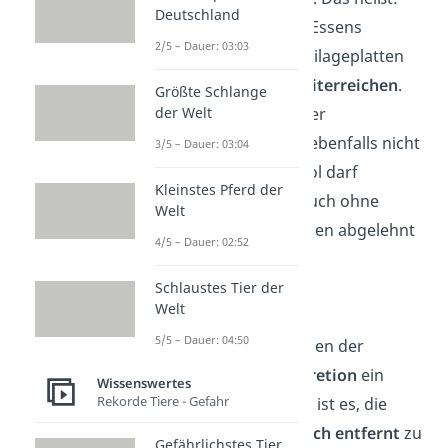
Deutschland
Bewertungen des Essens
2/5 – Dauer: 03:03
vermeiden, und Beilageplatten
kommentarlos weiterreichen
.
Größte Schlange
der Welt
Reste auf dem Teller
übrigzulassen, ist ebenfalls nicht
3/5 – Dauer: 03:04
verwerflich. Alkohol darf
Kleinstes Pferd der
übrigens
immer
auch ohne
Welt
Angabe von Gründen abgelehnt
4/5 – Dauer: 02:52
werden.
Schlaustes Tier der
Welt
Die Rechnung
5/5 – Dauer: 04:50
Auch beim Verlangen der
Rechnung ist
Diskretion
ein
Wissenswertes
Rekorde Tiere - Gefahr
Thema. Am besten ist es, die
Rechnung
vom Tisch entfernt
zu
Gefährlichstes Tier