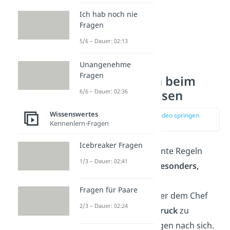
Ich hab noch nie
Fragen
5/6 – Dauer: 02:13
Unangenehme
Fragen
Tischmanieren beim
6/6 – Dauer: 02:36
gehobenem Essen
Wissenswertes
zur Stelle im Video springen
Kennenlern-Fragen
(02:18)
Icebreaker Fragen
Sämtliche oben genannte Regeln
1/3 – Dauer: 02:41
gelten hier natürlich
besonders,
denn bei potenziellen
Fragen für Paare
Geschäftspartnern oder dem Chef
2/3 – Dauer: 02:24
einen
schlechten Eindruck
zu
hinterlassen, zieht Folgen nach sich.