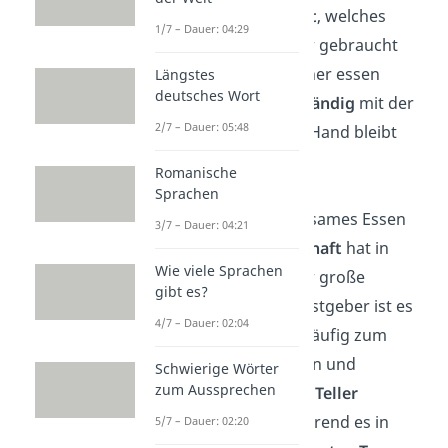
Messer
zerkleinert
, welches
1/7 – Dauer: 04:29
danach nicht mehr gebraucht
wird. Die Amerikaner essen
Längstes
deutsches Wort
anschließend
einhändig
mit der
2/7 – Dauer: 05:48
Gabel, die andere Hand bleibt
unter dem Tisch.
Romanische
Sprachen
Russland:
Gemeinsames Essen
3/7 – Dauer: 04:21
und
Gastfreundschaft
hat in
Wie viele Sprachen
Russland eine sehr große
gibt es?
Bedeutung. Als Gastgeber ist es
4/7 – Dauer: 02:04
üblich, die Gäste häufig zum
Essen aufzufordern und
Schwierige Wörter
zum Aussprechen
kontinuierlich ihre
Teller
nachzufüllen
. Während es in
5/7 – Dauer: 02:20