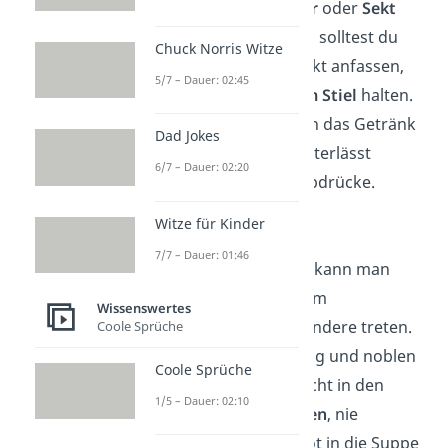
Wein, Champagner
oder
Sekt
angestoßen. Dabei solltest du
Chuck Norris Witze
das Glas nicht direkt anfassen,
5/7 – Dauer: 02:45
sondern immer
am Stiel
halten.
Sonst erwärmt sich das Getränk
Dad Jokes
im Glas und du hinterlässt
6/7 – Dauer: 02:20
unschöne Fingerabdrücke.
Witze für Kinder
Suppenetikette
7/7 – Dauer: 01:46
Beim Suppe essen kann man
geradezu von einem
Wissenswertes
Fettnäpfchen ins andere treten.
Coole Sprüche
Im Geschäftssetting und noblen
Coole Sprüche
Restaurant gilt: Nicht in den
1/5 – Dauer: 02:10
Suppenlöffel
pusten
, nie
schlürfen
, kein Brot in die Suppe