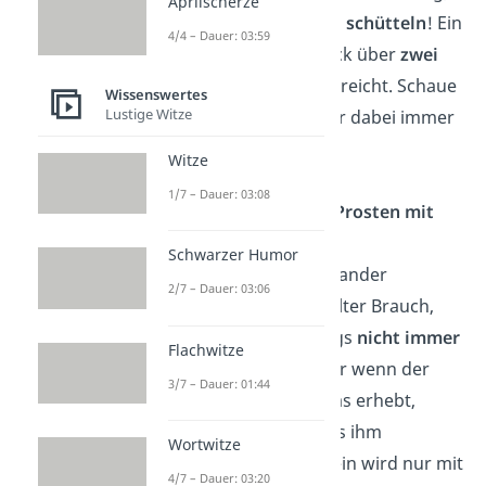
Aprilscherze
die Hände
nicht zu schütteln
! Ein
4/4 – Dauer: 03:59
sanfter Händedruck über
zwei
bis drei Sekunden
reicht. Schaue
Wissenswertes
Lustige Witze
deinem Gegenüber dabei immer
in die Augen.
Witze
1/7 – Dauer: 03:08
Wein muss sein – Prosten mit
Sti(e)l!
Schwarzer Humor
Vor dem Essen einander
2/7 – Dauer: 03:06
zuprosten ist ein alter Brauch,
der heute allerdings
nicht immer
Flachwitze
angebracht
ist. Nur wenn der
3/7 – Dauer: 01:44
Gastgeber sein Glas erhebt,
sollten die Gäste es ihm
Wortwitze
gleichtun
. Allgemein wird nur mit
4/7 – Dauer: 03:20