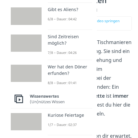
Die 6 wichtigsten
Tischmanieren
Gibt es Aliens?
6/8 – Dauer: 04:42
zur Stelle im Video springen
(00:28)
Sind Zeitreisen
In Deutschland haben Tischmanieren
möglich?
eine enorme Bedeutung. Sie sind ein
7/8 – Dauer: 04:26
Zeichen von guter Erziehung und
Wer hat den Döner
Höflichkeit. Egal ob beim
erfunden?
Geschäftsessen oder bei der
8/8 – Dauer: 01:41
privaten Feier mit Freunden: Ein
gewisses Maß an
Etikette
ist
immer
Wissenswertes
(Un)nützes Wissen
angebracht! Dazu findest du hier die
6 wichtigsten Tischregeln.
Kuriose Feiertage
1/7 – Dauer: 02:37
Smartphone weg!
Beim Essen wird von dir erwartet,