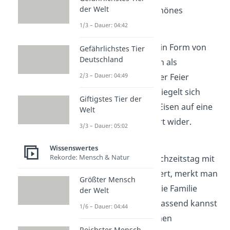
der Welt
hält, ist es doch ein schönes
Geschenk.
1/3 – Dauer: 04:42
Eisenkraut kann auch in Form von
Gefährlichstes Tier
Deutschland
beispielsweise Kränzen als
2/3 – Dauer: 04:49
Tischdekoration
bei der Feier
genutzt werden. So spiegelt sich
Giftigstes Tier der
auch dort das Thema Eisen auf eine
Welt
frische und kreative Art wider.
3/3 – Dauer: 05:02
Familienstammbaum
Wissenswertes
Rekorde: Mensch & Natur
Wenn man den 65. Hochzeitstag mit
der ganzen Familie feiert, merkt man
Größter Mensch
vermutlich, wie groß die Familie
der Welt
gewachsen ist. Dazu passend kannst
1/6 – Dauer: 04:44
du für das Ehepaar einen
Reichster Mensch