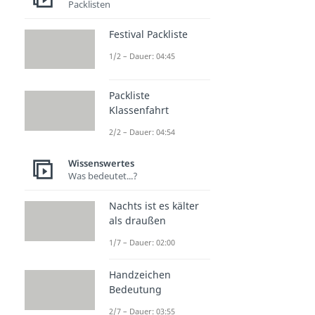
Packlisten
Festival Packliste
1/2 – Dauer: 04:45
Packliste
Weitere Inhalte:
Klassenfahrt
Wissenswertes
2/2 – Dauer: 04:54
Hochzeitsjubiläen
Hochzeitsjubiläen
Wissenswertes
Dauer: 02:40
Was bedeutet...?
Rosenhochzeit
Dauer: 02:36
Nachts ist es kälter
Porzellanhochzeit
als draußen
Dauer: 04:02
Eiserne Hochzeit
1/7 – Dauer: 02:00
Dauer: 04:16
Handzeichen
Bedeutung
2/7 – Dauer: 03:55