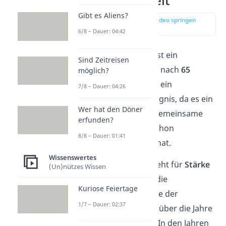
Eiserne Hochzeit
Gibt es Aliens?
zur Stelle im Video springen
(00:15)
6/8 – Dauer: 04:42
Die
Eiserne Hochzeit
ist ein
Sind Zeitreisen
Jubiläum
, das ein Paar nach
65
möglich?
Ehejahren
feiert. Es ist ein
7/8 – Dauer: 04:26
bemerkenswertes Ereignis, da es ein
Wer hat den Döner
Symbol für die lange gemeinsame
erfunden?
Zeit ist, die das Paar schon
8/8 – Dauer: 01:41
zusammen verbracht hat.
Wissenswertes
Das Symbol „Eisen“ steht für
Stärke
(Un)nützes Wissen
und Haltbarkeit
, was die
Kuriose Feiertage
Beständigkeit und Tiefe der
1/7 – Dauer: 02:37
Beziehung des Paares über die Jahre
hinweg repräsentiert. In den Jahren