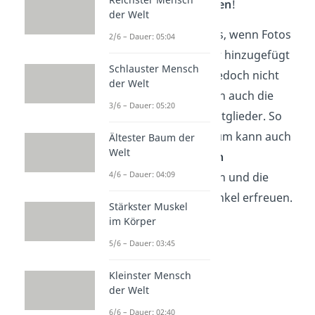
Stammbaum anfertigen
!
der Welt
Besonders schön ist es, wenn Fotos
2/6 – Dauer: 05:04
der Familienmitglieder hinzugefügt
Schlauster Mensch
werden. Wenn dafür jedoch nicht
der Welt
genug Platz ist, reichen auch die
3/6 – Dauer: 05:20
Namen der Familienmitglieder. So
ein Familienstammbaum kann auch
Ältester Baum der
Welt
über die
Generationen
4/6 – Dauer: 04:09
weitergegeben werden und die
Kinder, Enkel und Urenkel erfreuen.
Stärkster Muskel
im Körper
5/6 – Dauer: 03:45
Kleinster Mensch
der Welt
6/6 – Dauer: 02:40