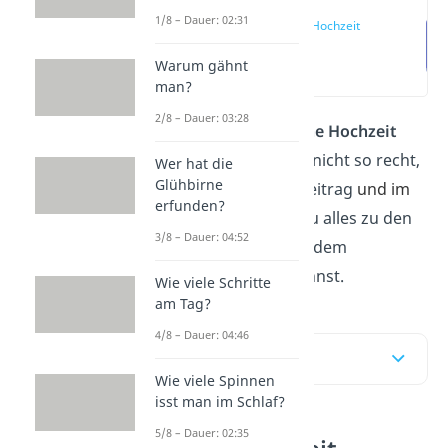
1/8 – Dauer: 02:31
Eiserne Hochzeit
Warum gähnt
(00:15)
man?
2/8 – Dauer: 03:28
Du bist auf eine
Eiserne Hochzeit
eingeladen und weißt nicht so recht,
Wer hat die
Glühbirne
was das ist? Hier im Beitrag
und im
erfunden?
Video
dazu
erfährst du alles zu den
3/8 – Dauer: 04:52
Bräuchen und was du dem
Ehepaar schenken kannst.
Wie viele Schritte
am Tag?
4/8 – Dauer: 04:46
Inhaltsübersicht
Wie viele Spinnen
isst man im Schlaf?
5/8 – Dauer: 02:35