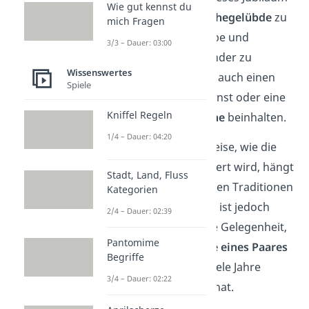
Wie gut kennst du
als Gelegenheit, ihre
Ehegelübde
zu
mich Fragen
erneuern
und ihre Liebe und
3/3 – Dauer: 03:00
Verpflichtung füreinander zu
Wissenswertes
bekräftigen. Das kann auch einen
Spiele
besonderen Gottesdienst oder eine
Kniffel Regeln
Segnung in ihrer Kirche
beinhalten.
1/4 – Dauer: 04:20
Die genaue Art und Weise, wie die
Eiserne Hochzeit gefeiert wird, hängt
Stadt, Land, Fluss
oft von der Familie, ihren Traditionen
Kategorien
und ihrer Kultur ab. Es ist jedoch
2/4 – Dauer: 02:39
immer eine besondere Gelegenheit,
Pantomime
die
Liebe und Hingabe eines Paares
Begriffe
zu würdigen
, das so viele Jahre
3/4 – Dauer: 02:22
zusammen verbracht hat.