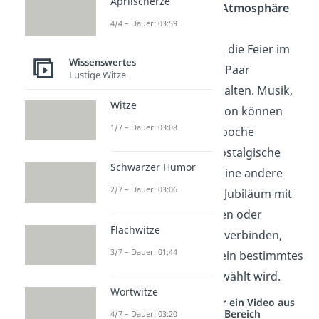
Aprilscherze
Feier eine besondere Atmosphäre
4/4 – Dauer: 03:59
verleihen
Eine Möglichkeit ist es, die Feier im
Wissenswertes
Stil der Zeit, in der das Paar
Lustige Witze
geheiratet hat, zu gestalten. Musik,
Witze
Kleidung und Dekoration können
1/7 – Dauer: 03:08
Elemente aus dieser Epoche
aufgreifen und eine nostalgische
Schwarzer Humor
Stimmung erzeugen. Eine andere
2/7 – Dauer: 03:06
Möglichkeit ist es, das Jubiläum mit
persönlichen Interessen oder
Flachwitze
Hobbys des Paares zu verbinden,
3/7 – Dauer: 01:44
indem beispielsweise ein bestimmtes
Thema oder Motto gewählt wird.
Wortwitze
Studyflix vernetzt: Hier ein Video aus
einem anderen Bereich
4/7 – Dauer: 03:20