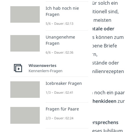
Während
Geschenke
für solch ein
Ich hab noch nie
Jubiläum weniger traditionell sind,
Fragen
konzentrieren sich die meisten
5/6 – Dauer: 02:13
Präsente auf
sentimentale oder
persönliche
Dinge. Das können zum
Unangenehme
Fragen
Beispiel handgeschriebene Briefe
6/6 – Dauer: 02:36
von Familienmitgliedern,
personalisierte Gegenstände oder
Wissenswertes
Kennenlern-Fragen
sogar ein Buch mit Familienrezepten
sein.
Icebreaker Fragen
Wir haben später auch noch ein paar
1/3 – Dauer: 02:41
Inspirationen für
Geschenkideen
zur
Fragen für Paare
Eisernen Hochzeit.
2/3 – Dauer: 02:24
Erneuerung des Eheversprechens
Einige Paare nutzen dieses Jubiläum