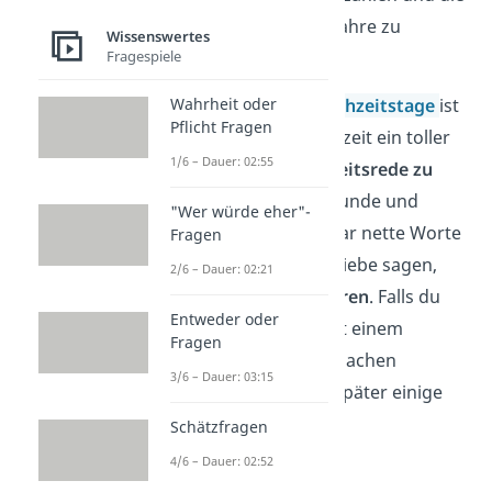
vielen gemeinsamen Jahre zu
Wissenswertes
Fragespiele
reflektieren.
Wahrheit oder
Wie andere große
Hochzeitstage
ist
Pflicht Fragen
auch die Eiserne Hochzeit ein toller
1/6 – Dauer: 02:55
Anlass für eine
Hochzeitsrede zu
Ehren des Paares
. Freunde und
"Wer würde eher"-
Familie können ein paar nette Worte
Fragen
über die Ehe und die Liebe sagen,
2/6 – Dauer: 02:21
oder ein
Gedicht zitieren
. Falls du
Entweder oder
dem Eisernen Paar mit einem
Fragen
Gedicht eine Freude machen
3/6 – Dauer: 03:15
möchtest, haben wir später einige
Beispiele für dich.
Schätzfragen
4/6 – Dauer: 02:52
Geschenke