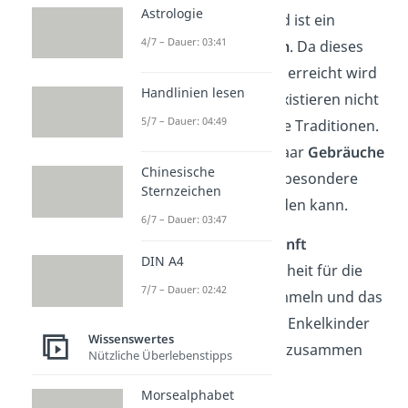
Astrologie
Ehejahren gefeiert und ist ein
4/7 – Dauer: 03:41
bedeutendes Jubiläum
. Da dieses
jedoch nicht so häufig erreicht wird
Handlinien lesen
wie andere Jubiläen, existieren nicht
5/7 – Dauer: 04:49
so viele fest verankerte Traditionen.
Dennoch gibt es ein paar
Gebräuche
Chinesische
und Ideen
, wie dieser besondere
Sternzeichen
Anlass begangen werden kann.
6/7 – Dauer: 03:47
‍‍‍Familienzusammenkunft
DIN A4
Oft ist es eine Gelegenheit für die
7/7 – Dauer: 02:42
Familie, sich zu versammeln und das
Paar zu ehren. Kinder, Enkelkinder
Wissenswertes
und Urenkel kommen zusammen
Nützliche Überlebenstipps
und feiern.
Morsealphabet