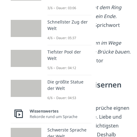
Wahre Liebe gleicht dem Ring
3/6 – Dauer: 03:06
und der Ring hat kein Ende.
Schnellster Zug der
— Brasilianisches Sprichwort
Welt
4/6 – Dauer: 05:37
Liebe ist aus Steinen im Wege
immer wieder eine Brücke bauen.
Tiefster Pool der
Welt
— unbekannter Autor
5/6 – Dauer: 04:12
Die größte Statue
Gedichte zur eisernen
der Welt
Hochzeit
6/6 – Dauer: 04:53
Aber nicht nur kurze Sprüche eignen
Wissenswertes
sich für Glückwünsche. Liebe und
Rekorde rund um Sprache
Ehe gehören zu den wichtigsten
Schwerste Sprache
Themen in der
Poesie
. Deshalb
der Welt