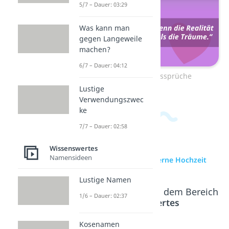
5/7 – Dauer: 03:29
Was kann man
gegen Langeweile
machen?
6/7 – Dauer: 04:12
Zum Video: Liebessprüche
Lustige
Verwendungszwec
ke
7/7 – Dauer: 02:58
Wissenswertes
Namensideen
zur Videoseite: Eiserne Hochzeit
Lustige Namen
Beliebte Inhalte aus dem Bereich
1/6 – Dauer: 02:37
Wissenswertes
Kosenamen