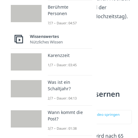
Berühmte
(60. Hochzeitstag) und der
Personen
Gnadenhochzeit (70. Hochzeitstag).
7/7 – Dauer: 04:57
Wissenswertes
Nützliches Wissen
Karenzzeit
1/7 – Dauer: 03:45
Was ist ein
Schaltjahr?
Bräuche zur eisernen
2/7 – Dauer: 04:13
Hochzeit
Wann kommt die
zur Stelle im Video springen
Post?
(01:26)
3/7 – Dauer: 01:38
Die Eiserne Hochzeit wird nach 65