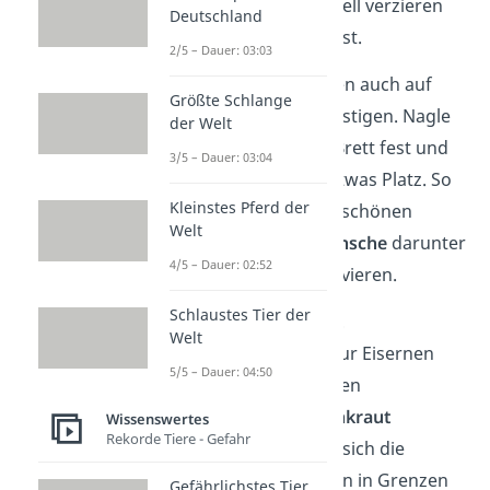
du dann noch individuell verzieren
Deutschland
oder beschriften kannst.
2/5 – Dauer: 03:03
Du kannst das Hufeisen auch auf
Größte Schlange
einem Stück Holz befestigen. Nagle
der Welt
es einfach auf einem Brett fest und
3/5 – Dauer: 03:04
lasse darunter noch etwas Platz. So
Kleinstes Pferd der
kannst du
noch einen schönen
Welt
Spruch oder Glückwünsche
darunter
4/5 – Dauer: 02:52
schreiben oder eingravieren.
Schlaustes Tier der
Strauß aus Eisenkraut
Welt
Der Braut kann man zur Eisernen
5/5 – Dauer: 04:50
Hochzeit ebenfalls einen
Brautstrauß aus Eisenkraut
Wissenswertes
Rekorde Tiere - Gefahr
schenken. Auch wenn sich die
Haltbarkeit von Blumen in Grenzen
Gefährlichstes Tier