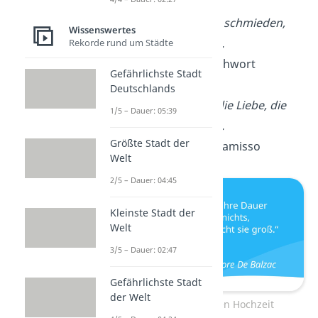
Man soll das Eisen schmieden,
Wissenswertes
solange es heiß ist.
Rekorde rund um Städte
— Deutsches Sprichwort
Gefährlichste Stadt
Deutschlands
Das Glück ist nur die Liebe, die
1/5 – Dauer: 05:39
Liebe ist das Glück.
Größte Stadt der
— Adelbert von Chamisso
Welt
2/5 – Dauer: 04:45
Kleinste Stadt der
Welt
3/5 – Dauer: 02:47
Gefährlichste Stadt
der Welt
Spruch zur Eisernen Hochzeit