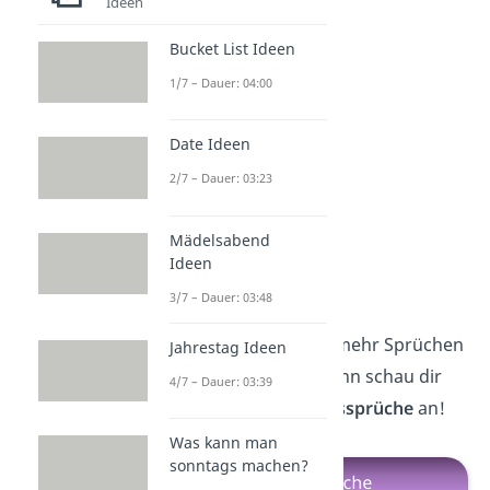
Ideen
— Matthias Claudius
Bucket List Ideen
1/7 – Dauer: 04:00
Date Ideen
2/7 – Dauer: 03:23
Mädelsabend
Ideen
Liebessprüche
3/7 – Dauer: 03:48
Suchst du noch nach mehr Sprüchen
Jahrestag Ideen
zum Thema Liebe? Dann schau dir
4/7 – Dauer: 03:39
hier
noch mehr
Liebessprüche
an!
Was kann man
sonntags machen?