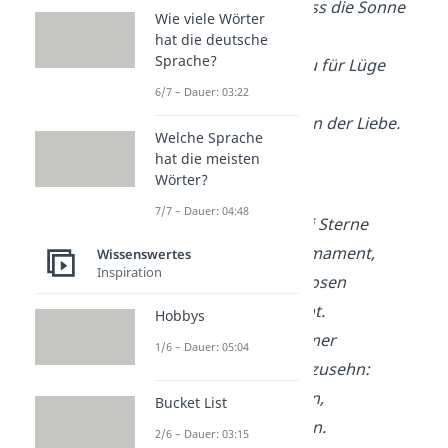
magst du zweifeln, dass die Sonne
Wie viele Wörter
sich bewegt,
hat die deutsche
Sprache?
magst die Wahrheit du für Lüge
halten,
6/7 – Dauer: 03:22
zweifle aber niemals an der Liebe.
Welche Sprache
—
Shakespeare
hat die meisten
Wörter?
Der schönste Anblick
7/7 – Dauer: 04:48
Schön ist’s, wenn zwei Sterne
Nah sich stehn am Firmament,
Wissenswertes
Inspiration
Schön, wenn zweier Rosen
Röte ineinander brennt.
Hobbys
Doch in Wahrheit! immer
1/6 – Dauer: 05:04
Ist’s am schönsten anzusehn:
Wie zwei, so sich lieben,
Bucket List
Selig beieinander stehn.
2/6 – Dauer: 03:15