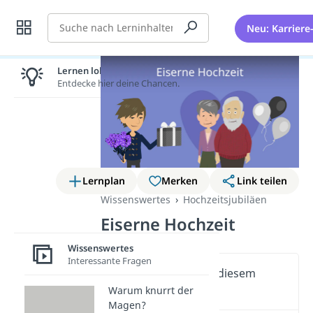
Suche
Neu: Karriere
Lernen lohnt sich!
Entdecke hier deine Chancen.
Lernplan
Merken
Link teilen
Wissenswertes
Hochzeitsjubiläen
Eiserne Hochzeit
Wissenswertes
Interessante Fragen
Wichtige Inhalte in diesem
Video
Warum knurrt der
Magen?