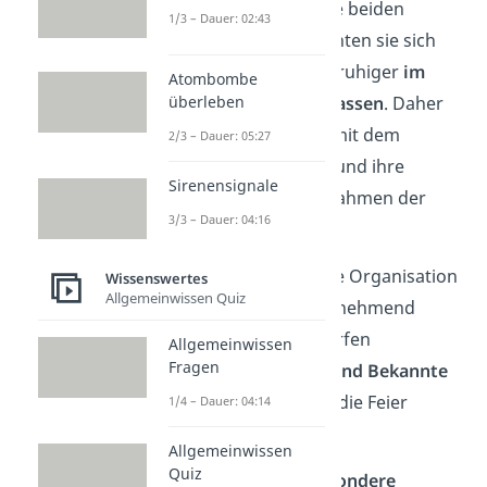
Je nachdem, wie alt die beiden
1/3 – Dauer: 02:43
Ehepartner sind, möchten sie sich
vielleicht lieber etwas ruhiger
im
Atombombe
überleben
engsten Kreis feiern lassen
. Daher
ist es wichtig, vorher mit dem
2/3 – Dauer: 05:27
Ehepaar zu sprechen und ihre
Sirenensignale
Wünsche sowie den Rahmen der
3/3 – Dauer: 04:16
Feier zu respektieren.
Im hohen Alter fällt die Organisation
Wissenswertes
Allgemeinwissen Quiz
einer solchen Feier zunehmend
schwerer. Deshalb dürfen
Allgemeinwissen
Fragen
Familienangehörige und Bekannte
gern dabei mithelfen, die Feier
1/4 – Dauer: 04:14
auszurichten!
Allgemeinwissen
Quiz
Um der Feier eine
besondere