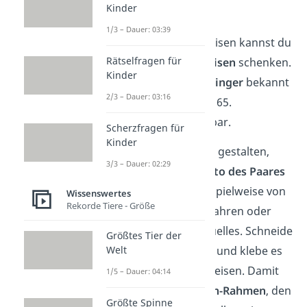
Kinder
⛓️
Hufeisen
1/3 – Dauer: 03:39
Passend zum Thema Eisen kannst du
Rätselfragen für
den Jubilaren ein
Hufeisen
schenken.
Kinder
Dieses ist als
Glücksbringer
bekannt
2/3 – Dauer: 03:16
und repräsentiert den 65.
Hochzeitstag wunderbar.
Scherzfragen für
Kinder
Um es persönlicher zu gestalten,
3/3 – Dauer: 02:29
kannst du noch ein
Foto des Paares
mit hinzufügen — beispielweise von
Wissenswertes
Rekorde Tiere - Größe
ihrer Hochzeit vor 65 Jahren oder
vielleicht auch ein aktuelles. Schneide
Größtes Tier der
Welt
es in die richtige Form und klebe es
einfach hinter das Hufeisen. Damit
1/5 – Dauer: 04:14
hast du einen
Hufeisen-Rahmen
, den
Größte Spinne