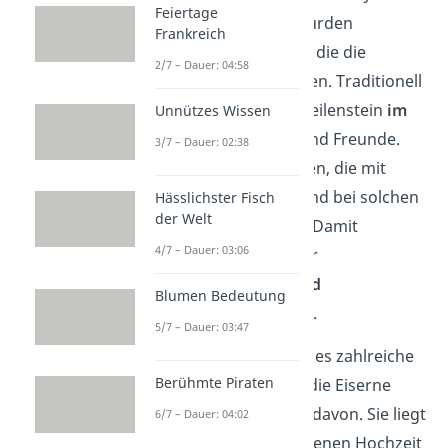
Feiertage
wurden schon viele Hürden
Frankreich
gemeinsam bewältigt, die die
2/7 – Dauer: 04:58
Bindung gestärkt haben. Traditionell
feiern Paare diesen Meilenstein
im
Unnützes Wissen
Kreise ihrer Familie
und Freunde.
3/7 – Dauer: 02:38
Geschenke oder Gesten, die mit
Eisen
zu tun haben, sind bei solchen
Hässlichster Fisch
der Welt
Feierlichkeiten üblich. Damit
4/7 – Dauer: 03:06
wünschst du dem Paar
Unverwüstlichkeit und
Blumen Bedeutung
Langlebigkeit der Ehe
.
5/7 – Dauer: 03:47
In vielen Kulturen gibt es zahlreiche
Berühmte Piraten
Hochzeitsjubiläen
— die Eiserne
Hochzeit ist nur eines davon. Sie liegt
6/7 – Dauer: 04:02
zwischen der Diamantenen Hochzeit