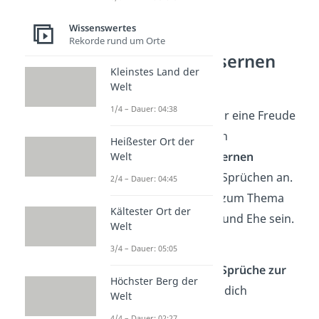
Wissenswertes
Rekorde rund um Orte
Sprüche zur eisernen
Kleinstes Land der
Hochzeit
Welt
1/4 – Dauer: 04:38
Um dem Jubiläumspaar eine Freude
zu bereiten, bieten sich
Heißester Ort der
Glückwünsche zur Eisernen
Welt
Hochzeit
in Form von Sprüchen an.
2/4 – Dauer: 04:45
Diese können passen zum Thema
Kältester Ort der
Eisen oder über Liebe und Ehe sein.
Welt
Oder auch beides.
3/4 – Dauer: 05:05
Wir haben hier einige
Sprüche zur
Höchster Berg der
Eisernen Hochzeit
für dich
Welt
zusammengestellt:
4/4 – Dauer: 02:27