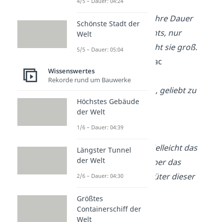
4/5 – Dauer: 04:24
Ohne Glauben an ihre Dauer
Schönste Stadt der
wäre die Liebe nichts, nur
Welt
Beständigkeit macht sie groß.
5/5 – Dauer: 05:04
— Honore De Balzac
Wissenswertes
Rekorde rund um Bauwerke
Zu lieben ist Segen, geliebt zu
Höchstes Gebäude
werden Glück.
der Welt
— Leo Tolstoi
1/6 – Dauer: 04:39
Eine gute Ehe ist vielleicht das
Längster Tunnel
der Welt
beste, jedenfalls aber das
originellste aller Güter dieser
2/6 – Dauer: 04:30
Welt
Größtes
— Carl Hilty
Containerschiff der
Welt