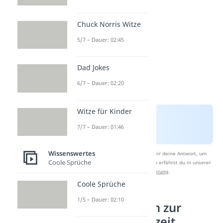
Chuck Norris Witze
5/7 – Dauer: 02:45
Dad Jokes
6/7 – Dauer: 02:20
Witze für Kinder
7/7 – Dauer: 01:46
Wissenswertes
Nach Beantwortung speichern wir deine Antwort, um
Coole Sprüche
Studyflix zu verbessern. Mehr dazu erfährst du in unserer
Datenschutzerklärung
.
Coole Sprüche
1/5 – Dauer: 02:10
Geschenkideen zur
eisernen Hochzeit