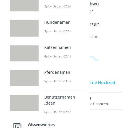
Hochzeit
Lustige
Glückwü
2/6 – Dauer: 02:20
swünsch
Hochzeit
nsche
e
ssprüch
zum
Hundenamen
Dauer: 04:31
e
Hochzeit
Dauer: 02:16
stag
3/6 – Dauer: 02:15
Dauer: 03:05
Katzennamen
4/6 – Dauer: 02:58
Pferdenamen
5/6 – Dauer: 03:37
zur Videoseite: Eiserne Hochzeit
Benutzernamen
Lernen lohnt sich!
Ideen
Entdecke hier deine Chancen.
6/6 – Dauer: 02:12
Wissenswertes