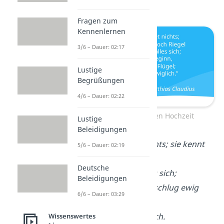
— Justinus Kerner
Fragen zum
Kennenlernen
3/6 – Dauer: 02:17
Lustige
Begrüßungen
4/6 – Dauer: 02:22
Gedicht zur Eisernen Hochzeit
Lustige
Beleidigungen
Die Liebe hemmet nichts; sie kennt
5/6 – Dauer: 02:19
nicht Tür noch Riegel
Deutsche
Und dringt durch alles sich;
Beleidigungen
Sie ist ohn Anbeginn, schlug ewig
6/6 – Dauer: 03:29
ihre Flügel;
Und schlägt sie ewiglich.
Wissenswertes