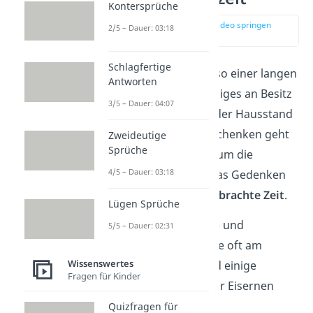
Kontersprüche
zur Stelle im Video springen
2/5 – Dauer: 03:18
(02:35)
Schlagfertige
Da das Ehepaar nach so einer langen
Antworten
Zeit zu zweit schon einiges an Besitz
3/5 – Dauer: 04:07
angesammelt hat, ist der Hausstand
komplett. Bei den Geschenken geht
Zweideutige
Sprüche
es also hauptsächlich um die
4/5 – Dauer: 03:18
Wertschätzung
und das Gedenken
an die
gemeinsam verbrachte Zeit
.
Lügen Sprüche
Daher sind gefühlvolle und
5/5 – Dauer: 02:31
persönliche Geschenke oft am
Wissenswertes
passendsten. Hier sind einige
Fragen für Kinder
Geschenkideen
, die zur Eisernen
Hochzeit passen:
Quizfragen für