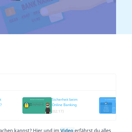
t
Sicherheit beim
Vo
?
Online Banking
On
(02:17)
(0
achen kannst? Hier und im
Video
erfährst du alles