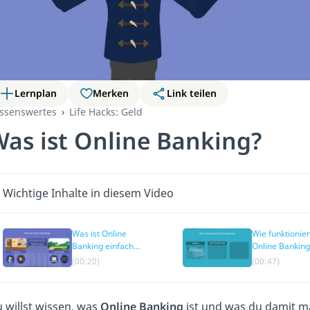
Lernplan
Merken
Link teilen
ssenswertes
Life Hacks: Geld
as ist Online Banking?
Wichtige Inhalte in diesem Video
Was ist Online
Wie funktionier
Banking einfach
Online Banking
erklärt
(00:20)
(00:47)
 willst wissen, was
Online Banking
ist und was du damit m