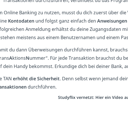
Transaktionen durchzuführen, verbindest du das Progra
 Online Banking zu nutzen, musst du dich zuerst über die
eine
Kontodaten
und folgst ganz einfach den
Anweisungen 
folgreichen Anmeldung erhältst du deine Zugangsdaten mi
stehen meistens aus einem Benutzernamen und einem Pas
mit du dann Überweisungen durchführen kannst, brauchst
rans
A
ktions
N
ummer“. Für jede Transaktion brauchst du bei
f dein Handy bekommst. Erkundige dich bei deiner Bank, a
e TAN
erhöht die Sicherheit
. Denn selbst wenn jemand dei
ansaktionen
durchführen.
Studyflix vernetzt: Hier ein Video 