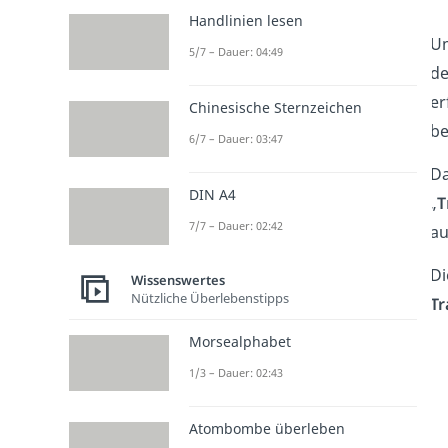
Handlinien lesen
Um
5/7 – Dauer: 04:49
d
er
Chinesische Sternzeichen
be
6/7 – Dauer: 03:47
Da
DIN A4
„
T
7/7 – Dauer: 02:42
au
Di
Wissenswertes
Nützliche Überlebenstipps
Tr
Morsealphabet
1/3 – Dauer: 02:43
Atombombe überleben