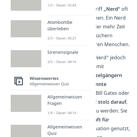
1/3 – Dauer: 02:43
Früher
wurde der Begriff
„Nerd“
oft
als
Schimpfwort
gesehen. Ein Nerd
Atombombe
galt als
Außenseiter
, der mehr Zeit
überleben
mit Computern oder Büchern
2/3 – Dauer: 05:27
verbringt als mit anderen Menschen.
Sirenensignale
Heute
ist der Begriff „Nerd“ jedoch
3/3 – Dauer: 04:16
längst
nicht
mehr nur mit
Außenseitern
und
Einzelgängern
Wissenswertes
verbunden. Viele
bekannte
Allgemeinwissen Quiz
Persönlichkeiten
, wie Bill Gates oder
Allgemeinwissen
Mark Zuckerberg, sind
stolz darauf
,
Fragen
als Nerds bezeichnet zu werden. Sie
1/4 – Dauer: 04:14
haben ihre
Leidenschaft für
Allgemeinwissen
Technologie
und Innovation genutzt,
Quiz