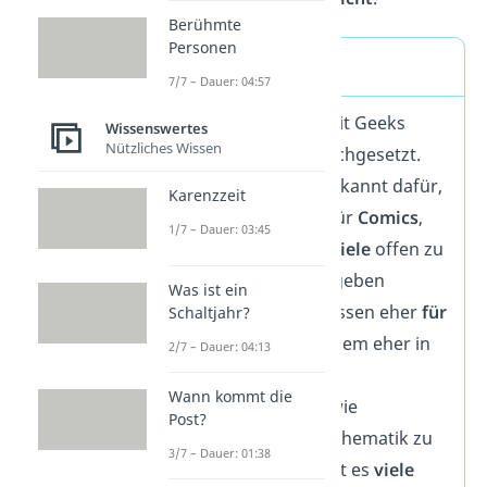
Berühmte
Personen
Nerds vs. Geeks
7/7 – Dauer: 04:57
Nerds werden oft mit Geeks
Wissenswertes
Nützliches Wissen
verglichen oder gleichgesetzt.
Dabei sind
Geeks
bekannt dafür,
Karenzzeit
ihre
Begeisterung
für
Comics
,
1/7 – Dauer: 03:45
Filme
oder
Rollenspiele
offen zu
teilen
.
Nerds
hingegeben
Was ist ein
behalten ihre Interessen eher
für
Schaltjahr?
sich
. Sie sind außerdem eher in
2/7 – Dauer: 04:13
wissenschaftlichen
Wann kommt die
Nischenbereichen
wie
Post?
Informatik oder Mathematik zu
3/7 – Dauer: 01:38
finden. Dennoch gibt es
viele