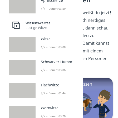
Unnützes Wissen
Aprilscherze
4/4 – Dauer: 03:59
Was Nerds ausmacht, weißt du jetzt!
Wenn du dir selber auch nerdiges
Wissenswertes
Wissen aneignen willst, dann schau
Lustige Witze
dir doch
hier
unser Video zu
Witze
unnützem Wissen
an. Damit kannst
1/7 – Dauer: 03:08
du in einem Gespräch mit einem
Nerd oder auch anderen Personen
Schwarzer Humor
bestimmt punkten!
2/7 – Dauer: 03:06
Flachwitze
3/7 – Dauer: 01:44
Wortwitze
4/7 – Dauer: 03:20