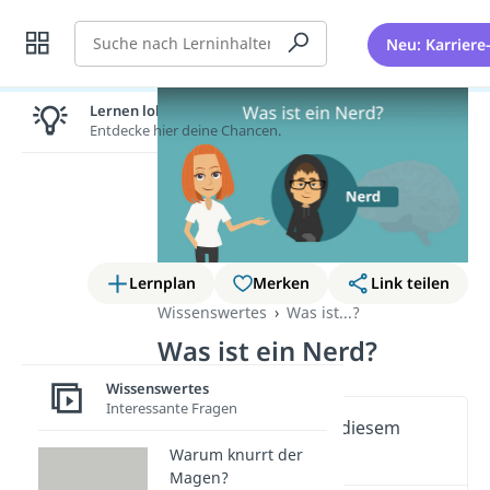
Suche
Neu: Karriere
Lernen lohnt sich!
Entdecke hier deine Chancen.
Lernplan
Merken
Link teilen
Wissenswertes
Was ist...?
Was ist ein Nerd?
Wissenswertes
Interessante Fragen
Wichtige Inhalte in diesem
Video
Warum knurrt der
Magen?