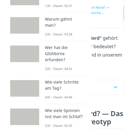
1/8 – Dauer: 02:31
Was ist ein Nerd? —
Das klassische
Stereotyp
Warum gähnt
(00:13)
man?
2/8 – Dauer: 03:28
Du hast den Begriff
„Nerd“
gehört
und fragst dich, was er bedeutet?
Wer hat die
Glühbirne
Das erfährst du hier und in unserem
erfunden?
Video!
3/8 – Dauer: 04:52
Wie viele Schritte
Inhaltsübersicht
am Tag?
4/8 – Dauer: 04:46
Wie viele Spinnen
Was ist ein Nerd? — Das
isst man im Schlaf?
klassische Stereotyp
5/8 – Dauer: 02:35