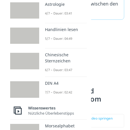
Gemeinsamkeiten
zwischen den
Astrologie
zwei Gruppen.
4/7 – Dauer: 03:41
Handlinien lesen
5/7 – Dauer: 04:49
Chinesische
Sternzeichen
6/7 – Dauer: 03:47
DIN A4
Bedeutung und
7/7 – Dauer: 02:42
Verwendung vom
Begriff Nerd
Wissenswertes
Nützliche Überlebenstipps
zur Stelle im Video springen
(01:01)
Morsealphabet