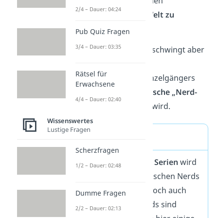
um riesige Unternehmen
2/4 – Dauer: 04:24
aufzubauen und die
Welt zu
verändern
.
Pub Quiz Fragen
3/4 – Dauer: 03:35
In der
Jugendsprache
schwingt aber
oft noch
das Bild des
Rätsel für
„überintelligenten“ Einzelgängers
Erwachsene
mit, der durch die
typische
„Nerd-
4/4 – Dauer: 02:40
Brille“
sofort erkannt wird.
Wissenswertes
Lustige Fragen
Bekannte Nerds
Scherzfragen
In vielen
Filmen und Serien
wird
1/2 – Dauer: 02:48
das Klischee des typischen Nerds
weiterhin genutzt. Doch auch
Dumme Fragen
„neumodische“ Nerds sind
2/2 – Dauer: 02:13