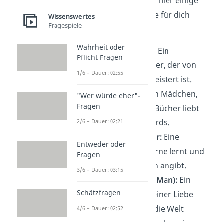
vertreten. Wir haben hier einige
prominente Beispiele für dich
Wissenswertes
Fragespiele
aufgeführt:
Wahrheit oder
Sheldon Cooper:
Ein
Pflicht Fragen
brillianter Physiker, der von
1/6 – Dauer: 02:55
Wissenschaft bgeistert ist.
Lisa Simpson:
Ein Mädchen,
"Wer würde eher"-
Fragen
das klug ist und Bücher liebt
— typisch für Nerds.
2/6 – Dauer: 02:21
Hermine Granger:
Eine
Entweder oder
Schülerin, die gerne lernt und
Fragen
mit ihrem Wissen angibt.
3/6 – Dauer: 03:15
Tony Stark (Iron Man):
Ein
Schätzfragen
Genie, das mit seiner Liebe
für Technologie die Welt
4/6 – Dauer: 02:52