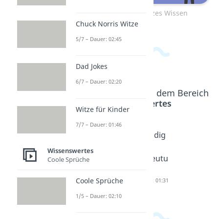
Zum Video: Unnützes Wissen
Chuck Norris Witze
5/7 – Dauer: 02:45
Dad Jokes
6/7 – Dauer: 02:20
Beliebte Inhalte aus dem Bereich
Wissenswertes
Witze für Kinder
7/7 – Dauer: 01:46
Was ist
Sayonar
Paradig
Politik?
a
ma
Wissenswertes
Dauer: 03:57
Dauer: 02:42
Bedeutu
Coole Sprüche
ng
Coole Sprüche
Dauer: 01:31
1/5 – Dauer: 02:10