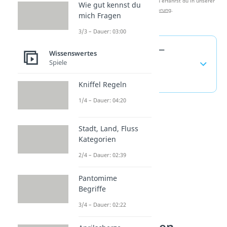
Studyflix zu verbessern. Mehr dazu erfährst du in unserer
Wie gut kennst du
Datenschutzerklärung
.
mich Fragen
3/3 – Dauer: 03:00
Was ist ein Nerd? —
Wissenswertes
Spiele
häufigste Fragen
(ausklappen)
Kniffel Regeln
1/4 – Dauer: 04:20
Stadt, Land, Fluss
Kategorien
2/4 – Dauer: 02:39
Pantomime
Begriffe
3/4 – Dauer: 02:22