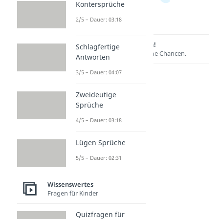
Kontersprüche
2/5 – Dauer: 03:18
Lernen lohnt sich!
Schlagfertige
Entdecke hier deine Chancen.
Antworten
3/5 – Dauer: 04:07
Zweideutige
Sprüche
4/5 – Dauer: 03:18
Lügen Sprüche
5/5 – Dauer: 02:31
Weitere Inhalte:
Wissenswertes
Wissenswertes
Was ist...?
Fragen für Kinder
Was ist Bio?
Dauer: 04:11
Quizfragen für