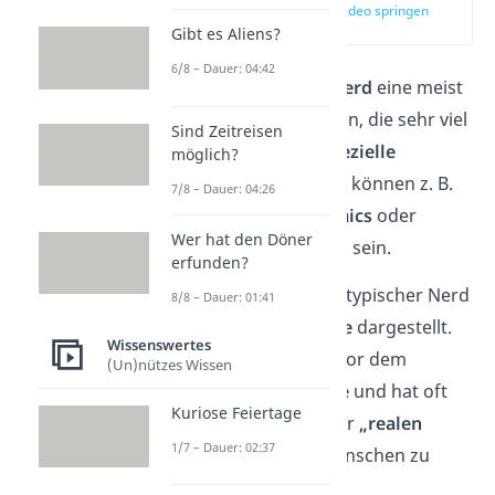
zur Stelle im Video springen
(00:13)
Gibt es Aliens?
6/8 – Dauer: 04:42
Laut
Klischee
ist ein
Nerd
eine meist
hochintelligente Person, die sehr viel
Sind Zeitreisen
Zeit und Energie in
spezielle
möglich?
Interessen
steckt. Das können z. B.
7/8 – Dauer: 04:26
Computer
,
Filme
,
Comics
oder
Wer hat den Döner
Wissenschaftsthemen
sein.
erfunden?
Häufig wird ein stereotypischer Nerd
8/8 – Dauer: 01:41
mit einer
großen Brille
dargestellt.
Wissenswertes
Er verbringt
viel Zeit
vor dem
(Un)nützes Wissen
Bildschirm bzw.
online
und hat oft
Kuriose Feiertage
Schwierigkeiten,
in der
„realen
1/7 – Dauer: 02:37
Welt“
mit anderen Menschen zu
interagieren.