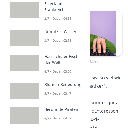
Feiertage
Frankreich
2/7 – Dauer: 04:58
Unnützes Wissen
3/7 – Dauer: 02:38
Hässlichster Fisch
Der Klischee-Nerd
der Welt
4/7 – Dauer: 03:06
Übersetzt heißt Nerd etwa so viel wie
Blumen Bedeutung
„Streber“, „Wissensfanatiker“,
5/7 – Dauer: 03:47
„Fachidiot“ oder auch
„Computerfreak“. Das kommt ganz
Berühmte Piraten
auf die Situation und die Interessen
der Person an. Eine
6/7 – Dauer: 04:02
1-zu-1-
Übersetzung
gibt es
nicht
.