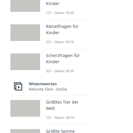
Was ist Liebe?
Kinder
Dauer: 05:13
1/3 – Dauer: 03:39
Was sind Synonyme?
Dauer: 02:56
Was ist ein Appell?
Rätselfragen für
Kinder
Dauer: 02:36
Polyamorie
2/3 – Dauer: 03:16
Dauer: 02:57
Was ist ein E-Girl?
Scherzfragen für
Dauer: 02:25
Kinder
Was ist ein Nerd?
Dauer: 02:32
3/3 – Dauer: 02:29
Was ist Politik?
Dauer: 03:57
Wissenswertes
Rekorde Tiere - Größe
Größtes Tier der
Welt
1/5 – Dauer: 04:14
Größte Spinne