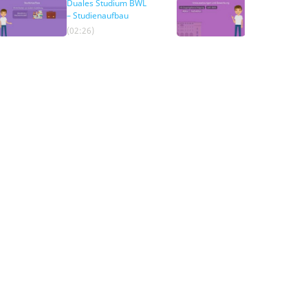
Duales Studium BWL
Duales Studium
– Studienaufbau
– Voraussetzun
(02:26)
(00:36)