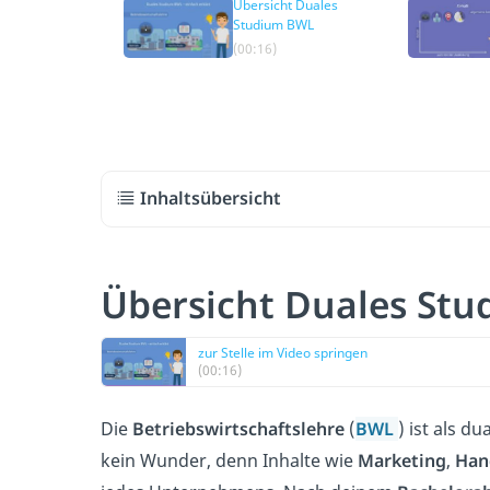
Übersicht Duales
Studium BWL
(00:16)
Inhaltsübersicht
Übersicht Duales St
zur Stelle im Video springen
(00:16)
Die
Betriebswirtschaftslehre
(
BWL
) ist als d
kein Wunder, denn Inhalte wie
Marketing
,
Han