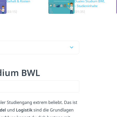
Gehalt & Kosten
Duales Studium BWL
– Studieninhalte
(03:15)
(01:35)
udium BWL
ualer Studiengang extrem beliebt. Das ist
del
und
Logistik
sind die Grundlagen