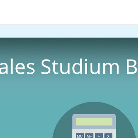
ngänge
 Betrieb funktioniert und träumst von deinem eigenen Unt
u erfährst du im Beitrag und im
Video
.