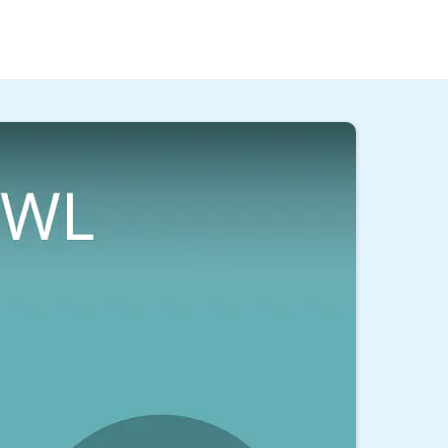
ernehmen? Durch ein duales Studium BWL hast