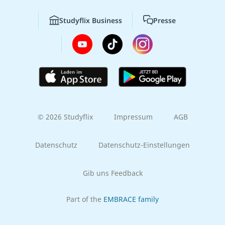
Studyflix Business
Presse
© 2026 Studyflix
Impressum
AGB
Datenschutz
Datenschutz-Einstellungen
Gib uns Feedback
Part of the
EMBRACE family