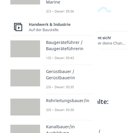
Marine
3/3 – Dauer: 05:56
Handwerk & Industrie
Auf der Baustelle
Lernen lohnt sich!
Baugeräteführer /
Entdecke hier deine Chancen.
Baugeräteführerin
1/6 – Dauer: 03:43
Gerüstbauer /
Gerüstbauerin
2/6 – Dauer: 03:35
Weitere Inhalte:
Rohrleitungsbauer/in
Handwerk &
3/6 – Dauer: 03:30
Industrie
Auf der Baustelle
Kanalbauer/in
Baugeräteführer /
Ausbildung