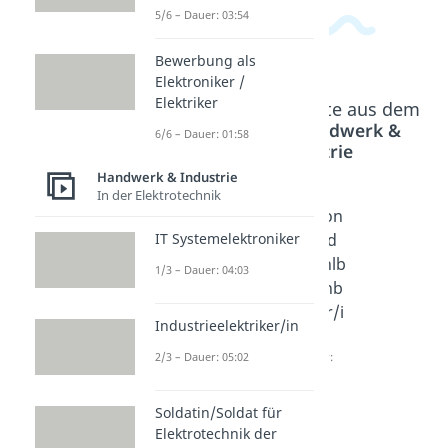
5/6 – Dauer: 03:54
Bewerbung als
Elektroniker /
Elektriker
Beliebte Inhalte aus dem
Bereich
Handwerk &
6/6 – Dauer: 01:58
Industrie
Handwerk & Industrie
In der Elektrotechnik
Rohrl
Kanal
Beton
IT Systemelektroniker
eitung
bauer
- und
sbaue
/in
Stahlb
1/3 – Dauer: 04:03
r/in
Ausbil
etonb
Dauer:
dung
auer/i
Industrieelektriker/in
03:30
Dauer:
n
04:12
Dauer:
2/3 – Dauer: 05:02
04:34
Soldatin/Soldat für
Elektrotechnik der