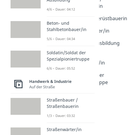
Baugeräteführerin
4/6 – Dauer: 04:12
Dauer: 03:43
Gerüstbauer / Gerüstbauerin
Beton- und
Dauer: 03:35
Stahlbetonbauer/in
Rohrleitungsbauer/in
Dauer: 03:30
5/6 – Dauer: 04:34
Kanalbauer/in Ausbildung
Dauer: 04:12
Soldatin/Soldat der
Beton- und
Spezialpioniertruppe
Stahlbetonbauer/in
6/6 – Dauer: 05:52
Dauer: 04:34
Soldatin/Soldat der
Handwerk & Industrie
Spezialpioniertruppe
Auf der Straße
Dauer: 05:52
Straßenbauer /
Straßenbauerin
1/3 – Dauer: 03:32
Straßenwärter/in