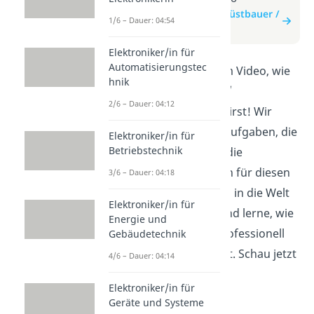
zum Beitrag: Gerüstbauer /
1/6 – Dauer: 04:54
Gerüstbauerin
Elektroniker/in für
Automatisierungstec
Erfahre in diesem Video, wie
hnik
du Gerüstbauer /
2/6 – Dauer: 04:12
Gerüstbauerin wirst! Wir
erklären dir die Aufgaben, die
Elektroniker/in für
Betriebstechnik
Ausbildung und die
Voraussetzungen für diesen
3/6 – Dauer: 04:18
Beruf. Tauche ein in die Welt
Elektroniker/in für
der Baustellen und lerne, wie
Energie und
du sicher und professionell
Gebäudetechnik
Gerüste aufbaust. Schau jetzt
4/6 – Dauer: 04:14
rein!
Elektroniker/in für
Geräte und Systeme