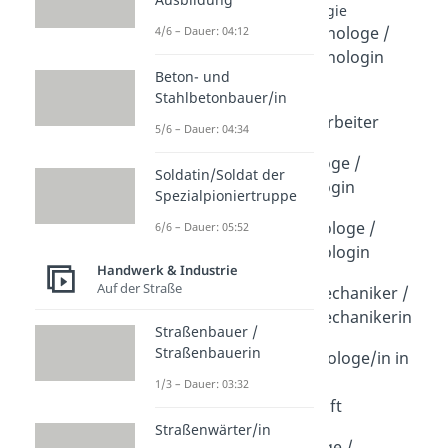
Rund um Technologie
Produktionstechnologe /
4/6 – Dauer: 04:12
Produktionstechnologin
Beton- und
Dauer: 03:58
Bewerbung als
Stahlbetonbauer/in
Produktionsmitarbeiter
5/6 – Dauer: 04:34
Dauer: 01:44
Bergbautechnologe /
Soldatin/Soldat der
Bergbautechnologin
Spezialpioniertruppe
Dauer: 03:49
Packmitteltechnologe /
6/6 – Dauer: 05:52
Packmitteltechnologin
Handwerk & Industrie
Dauer: 03:41
Auf der Straße
Aufbereitungsmechaniker /
Aufbereitungsmechanikerin
Straßenbauer /
Dauer: 04:57
Straßenbauerin
Verfahrenstechnologe/in in
der Mühlen- und
1/3 – Dauer: 03:32
Getreidewirtschaft
Dauer: 04:50
Straßenwärter/in
Medientechnologe /