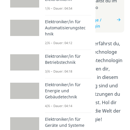
Weitere Infos erhältst du im
Beitrag zum Video
1/6 – Dauer: 04:54
zum Beitrag:
Medientechnologe /
Elektroniker/in für
Medientechnologin
Automatisierungstec
hnik
In diesem Video erfährst du,
2/6 – Dauer: 04:12
was ein Medientechnologe
Elektroniker/in für
bzw. eine Medientechnologin
Betriebstechnik
macht. Wir erklären dir,
3/6 – Dauer: 04:18
welche Aufgaben in diesem
Elektroniker/in für
Berufsbild wichtig sind und
Energie und
welche Voraussetzungen du
Gebäudetechnik
mitbringen solltest. Hol dir
4/6 – Dauer: 04:14
einen Einblick in die Welt der
Medientechnologie!
Elektroniker/in für
Geräte und Systeme