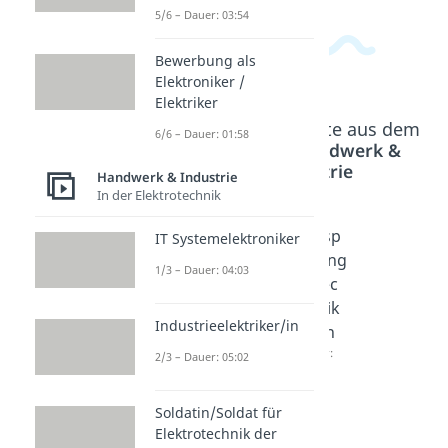
5/6 – Dauer: 03:54
Bewerbung als
Elektroniker /
Elektriker
Beliebte Inhalte aus dem
6/6 – Dauer: 01:58
Bereich
Handwerk &
Industrie
Handwerk & Industrie
In der Elektrotechnik
Umwe
Werkz
Zersp
IT Systemelektroniker
lttech
eugm
anung
1/3 – Dauer: 04:03
nolog
echan
smec
e /
iker /
hanik
Industrieelektriker/in
Umwe
Werkz
er/in
lttech
eugm
Dauer:
2/3 – Dauer: 05:02
03:37
nologi
echan
n
ikerin
Soldatin/Soldat für
Dauer:
Dauer:
Elektrotechnik der
05:17
04:32