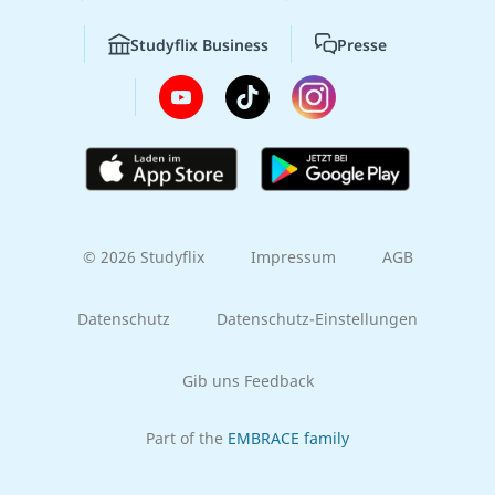
Studyflix Business
Presse
© 2026 Studyflix
Impressum
AGB
Datenschutz
Datenschutz-Einstellungen
Gib uns Feedback
Part of the
EMBRACE family