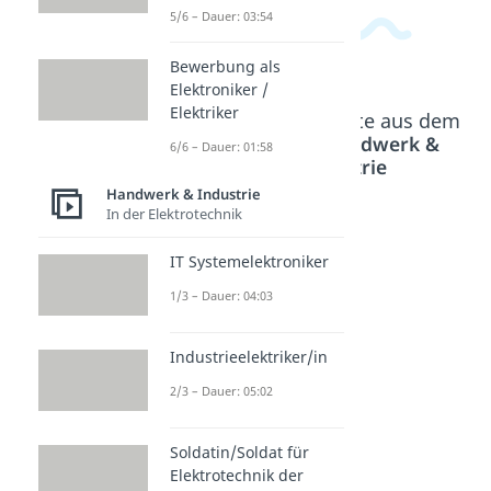
5/6 – Dauer: 03:54
Bewerbung als
Elektroniker /
Elektriker
Beliebte Inhalte aus dem
Bereich
Handwerk &
6/6 – Dauer: 01:58
Industrie
Handwerk & Industrie
In der Elektrotechnik
Stuck
IT Systemelektroniker
ateur
/
1/3 – Dauer: 04:03
Stuck
ateuri
Industrieelektriker/in
n
2/3 – Dauer: 05:02
Dauer:
03:50
Soldatin/Soldat für
Elektrotechnik der