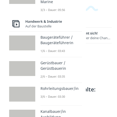
Marine
3/3 – Dauer: 05:56
Handwerk & Industrie
Auf der Baustelle
Lernen lohnt sich!
Baugeräteführer /
Entdecke hier deine Chancen.
Baugeräteführerin
1/6 – Dauer: 03:43
Gerüstbauer /
Gerüstbauerin
2/6 – Dauer: 03:35
Weitere Inhalte:
Rohrleitungsbauer/in
Handwerk &
3/6 – Dauer: 03:30
Industrie
Mit Stein und Gold
Kanalbauer/in
Glaser / Glaserin
Ausbildung