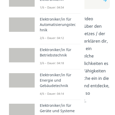
Steinmetzin
1/6 – Dauer: 04:54
In diesem Erklärvideo
Elektroniker/in für
Automatisierungstec
erfährst du alles über den
hnik
Beruf des Steinmetzes / der
2/6 – Dauer: 04:12
Steinmetzin. Wir erklären dir,
welche Aufgaben ein
Elektroniker/in für
Betriebstechnik
Steinmetz hat, welche
Ausbildungsmöglichkeiten es
3/6 – Dauer: 04:18
gibt und welche Fähigkeiten
Elektroniker/in für
wichtig sind. Tauche ein in die
Energie und
Welt des Steins und entdecke,
Gebäudetechnik
was diesen Beruf so
4/6 – Dauer: 04:14
besonders macht.
Elektroniker/in für
Geräte und Systeme