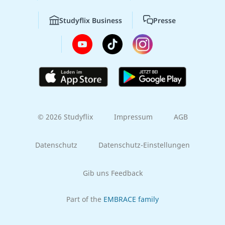
Studyflix Business
Presse
© 2026 Studyflix
Impressum
AGB
Datenschutz
Datenschutz-Einstellungen
Gib uns Feedback
Part of the
EMBRACE family