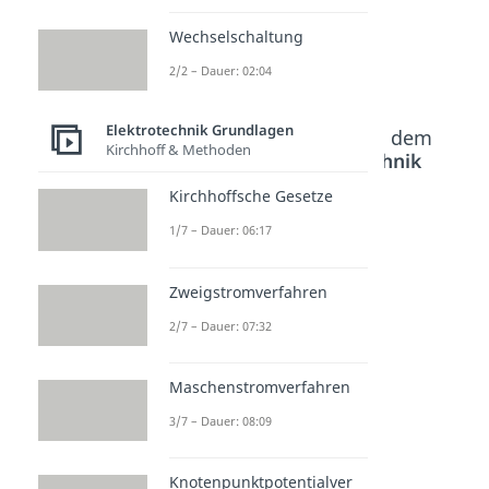
Wechselschaltung
2/2 – Dauer: 02:04
Elektrotechnik Grundlagen
Beliebte Inhalte aus dem
Kirchhoff & Methoden
Bereich
Elektrotechnik
Grundlagen
Kirchhoffsche Gesetze
1/7 – Dauer: 06:17
Influenz
Elektro
Induktio
Dauer: 04:40
magneti
nsgeset
Zweigstromverfahren
sche
z
2/7 – Dauer: 07:32
Induktio
Dauer: 04:14
n und
Induktio
Maschenstromverfahren
nsspule
3/7 – Dauer: 08:09
Dauer: 08:30
Knotenpunktpotentialver