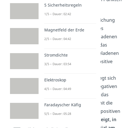
5 Sicherheitsregeln
herrscht.
1/5 – Dauer: 02:42
Wir können aus dieser Gleichung
erkennen, dass elektrisches
Magnetfeld der Erde
Potential an der positiv geladenen
2/5 – Dauer: 04:42
Platte (Platte A) höher als das
Potential an der negativ geladenen
Stromdichte
Platte (Platte B) ist. Eine positive
3/5 – Dauer: 03:54
Ladung innerhalb des
Plattenkondensators bewegt sich
Elektroskop
deshalb in Richtung der negativen
4/5 – Dauer: 04:49
Platte. Allgemein gilt, dass das
elektrische Feld
– und somit die
Faradayscher Käfig
Bewegungsrichtung einer positiven
5/5 – Dauer: 05:28
Ladung –
in die Richtung zeigt, in
der das elektrische Potential am