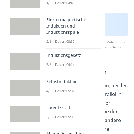
1/6 – Dauer: 04:40
Elektromagnetische
Induktion und
Induktionsspule
2/6 – Dauer: 08:30
Nach Beantwortung speichern wir deine Antwort, um
Studyflix zu verbessern. Mehr dazu erfährst du in unserer
Datenschutzerklärung
.
Induktionsgesetz
3/6 – Dauer: 04:14
Plattenkondensator
Selbstinduktion
Wir betrachten die Situation, bei der
4/6 – Dauer: 05:07
sich zwei ebene Platten parallel in
einem Abstand
zueinander
Lorentzkraft
befinden. Zusätzlich sei eine der
5/6 – Dauer: 05:03
beiden Platten positiv, die andere
negativ geladen. Eine solche
Magnetischer Fluss