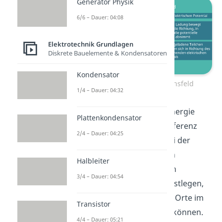
Generator Physik
6/6 – Dauer: 04:08
Elektrotechnik Grundlagen
Diskrete Bauelemente & Kondensatoren
Kondensator
Analogie zum Gravitationsfeld
1/4 – Dauer: 04:32
Ähnlich zur potentiellen Energie
Plattenkondensator
macht nur die Potentialdifferenz
2/4 – Dauer: 04:25
physikalisch Sinn, denn bei der
Definition des elektrischen
Halbleiter
Potentials muss man einen
3/4 – Dauer: 04:54
Bezugspunkt willkürlich festlegen,
von dem aus dann andere Orte im
Transistor
Raum bezeichnet werden können.
4/4 – Dauer: 05:21