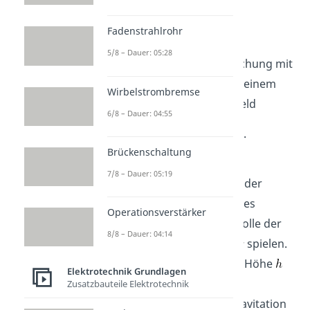
Potential an der Stelle der
Fadenstrahlrohr
Probeladung.
5/8 – Dauer: 05:28
Vergleichen wir diese Gleichung mit
der
potentielle Energie
in einem
Wirbelstrombremse
homogenen Gravitationsfeld
6/8 – Dauer: 04:55
.
Brückenschaltung
Wir erkennen, dass die
7/8 – Dauer: 05:19
Ladungsmenge
die Rolle der
Masse
und der Betrag des
Operationsverstärker
elektrischen Feldes
die Rolle der
8/8 – Dauer: 04:14
Schwerebeschleunigung
spielen.
Eine Masse, die sich in der Höhe
Elektrotechnik Grundlagen
über den Boden befindet,
Zusatzbauteile Elektrotechnik
beschleunigt durch die Gravitation