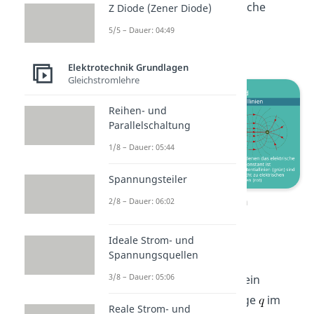
entlang denen das elektrische
Z Diode (Zener Diode)
Potential konstant ist,
5/5 – Dauer: 04:49
Äquipotentiallinien
.
Elektrotechnik Grundlagen
Gleichstromlehre
Reihen- und
Parallelschaltung
1/8 – Dauer: 05:44
Spannungsteiler
Äquipotentiallinien
2/8 – Dauer: 06:02
Ideale Strom- und
Geladenes Teilchen
Spannungsquellen
3/8 – Dauer: 05:06
Nehmen wir an, dass sich ein
Teilchen der Ladungsmenge
im
Reale Strom- und