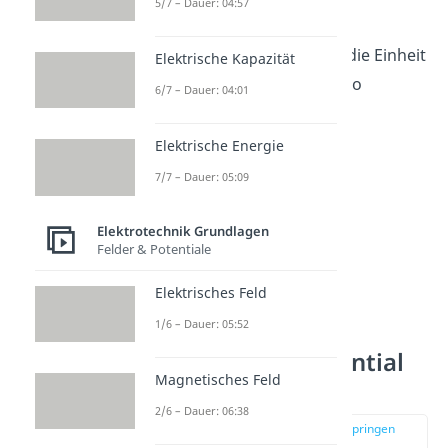
5/7 – Dauer: 04:57
ist.
Elektrisches Potential hat die Einheit
Elektrische Kapazität
Volt (
) oder auch Joule pro
6/7 – Dauer: 04:01
Coulomb (
).
Elektrische Energie
7/7 – Dauer: 05:09
Elektrotechnik Grundlagen
Felder & Potentiale
Elektrisches Feld
1/6 – Dauer: 05:52
Elektrisches Potential
Magnetisches Feld
Formel
2/6 – Dauer: 06:38
zur Stelle im Video springen
(01:36)