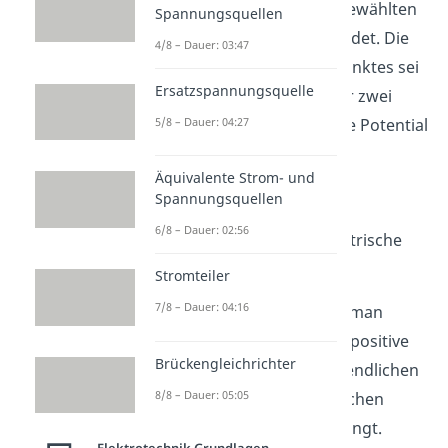
Ursprung eines von uns gewählten
Spannungsquellen
Koordinatensystems befindet. Die
4/8 – Dauer: 03:47
Position eines weiteren Punktes sei
Ersatzspannungsquelle
und
sei der Abstand der zwei
5/8 – Dauer: 04:27
Punkte. Für das elektrische Potential
an der Stelle
gilt dann
Äquivalente Strom- und
.
Spannungsquellen
6/8 – Dauer: 02:56
Hier bezeichnet
die elektrische
Feldkonstante.
Stromteiler
7/8 – Dauer: 04:16
Bei dieser Gleichung geht man
davon aus, dass man eine positive
Brückengleichrichter
Probeladung aus dem Unendlichen
8/8 – Dauer: 05:05
unter Einfluss des elektrischen
Feldes an die Position
bringt.