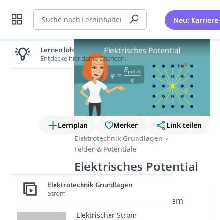
Suche
Neu: Karriere
Lernen lohnt sich!
Entdecke hier deine Chancen.
Lernplan
Merken
Link teilen
Elektrotechnik Grundlagen
Felder & Potentiale
Elektrisches Potential
Elektrotechnik Grundlagen
Strom
Wichtige Inhalte in diesem
Video
Elektrischer Strom