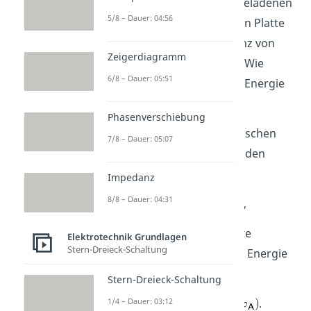
Elektron von der negativ geladenen
5/8 – Dauer: 04:56
Platte zur positiv geladenen Platte
über eine Potentialdifferenz von
Zeigerdiagramm
beschleunigt wird. Wie
6/8 – Dauer: 05:51
ändert sich die potentielle Energie
des Elektrons?
Phasenverschiebung
Für die Differenz im elektrischen
7/8 – Dauer: 05:07
Potential zwischen den beiden
Platten gilt
Impedanz
8/8 – Dauer: 04:31
,
umgestellt auf die gesuchte
Elektrotechnik Grundlagen
Stern-Dreieck-Schaltung
Änderung der potentiellen Energie
erhalten wir
Stern-Dreieck-Schaltung
1/4 – Dauer: 03:12
.