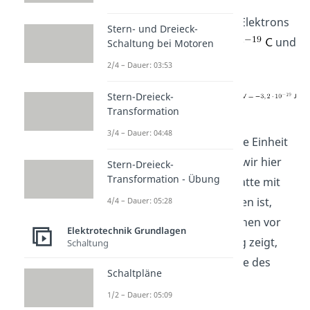
Die Ladungsmenge eines Elektrons
Stern- und Dreieck-
beträgt
und
Schaltung bei Motoren
daher bekommen wir
2/4 – Dauer: 03:53
Stern-Dreieck-
Transformation
.
3/4 – Dauer: 04:48
Beachte, dass
für die Einheit
Volt gilt. Zusätzlich haben wir hier
Stern-Dreieck-
Transformation - Übung
angenommen, dass die Platte mit
dem Punkt B positiv geladen ist,
4/4 – Dauer: 05:28
weswegen kein Minuszeichen vor
Elektrotechnik Grundlagen
steht. Die Rechnung zeigt,
Schaltung
dass die potentielle Energie des
Schaltpläne
Elektrons abnimmt.
1/2 – Dauer: 05:09