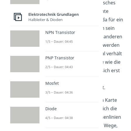
In diesem Sinne hat elektrisches
Potential für sich keine echte
Elektrotechnik Grundlagen
physikalische Bedeutung, da für ein
Halbleiter & Dioden
gegebenen Punkt im Raum sein
NPN Transistor
Wert durch die Wahl eines anderen
1/5 – Dauer: 04:45
Bezugspunktes verändert werden
kann. Elektrisches Potential verhält
PNP Transistor
sich also in gewisser Weise wie die
2/5 – Dauer: 04:43
Höhe, weil über die Höhe sich erst
nach Festlegung eines
Mosfet
Bezugspunktes reden lässt.
3/5 – Dauer: 04:36
Auf einer topographischen Karte
werden Wege, bei denen sich die
Diode
Höhe nicht ändert, als Höhenlinien
4/5 – Dauer: 04:38
bezeichnet. Analog heißen Wege,