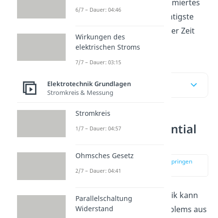
Potential haben wir ein animiertes
6/7 – Dauer: 04:46
Video
, in dem du das Wichtigste
aus diesem Beitrag in kurzer Zeit
Wirkungen des
erklärt bekommst.
elektrischen Stroms
7/7 – Dauer: 03:15
Elektrotechnik Grundlagen
Inhaltsübersicht
Stromkreis & Messung
Stromkreis
Elektrisches Potential
1/7 – Dauer: 04:57
einfach erklärt
Ohmsches Gesetz
zur Stelle im Video springen
(00:11)
2/7 – Dauer: 04:41
In der klassischen Mechanik kann
Parallelschaltung
Widerstand
die Betrachtung eines Problems aus