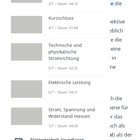
der Perspektive der
Energie
die
3/7 – Dauer: 04:10
Situation, im Vergleich zur
Kurzschluss
Betrachtung aus der Perspektive
4/7 – Dauer: 01:49
der Kräfte am System, erheblich
vereinfachen. Insbesondere die
Technische und
Tatsache, dass die Energie eine
physikalische
Erhaltungsgröße
ist, spielt in
Stromrichtung
diesem Zusammenhang eine
5/7 – Dauer: 02:22
wesentliche Rolle.
Elektrische Leistung
Auch in der klassischen
6/7 – Dauer: 04:21
Elektrodynamik erweist sich die
Betrachtung auf Energieebene für
Strom, Spannung und
sehr nützlich. Es wird daher das
Widerstand messen
elektrische Potential
(auch als
7/7 – Dauer: 04:29
elektrostatisches Potential
) als der
Elektrotechnik Grundlagen