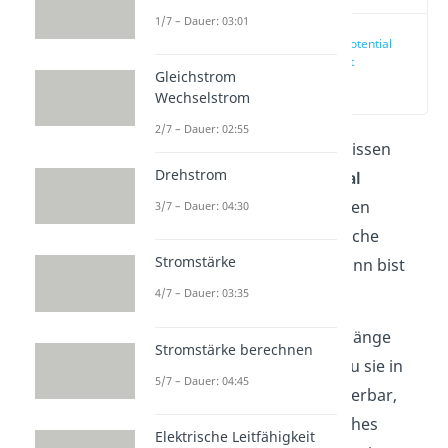
1/7 – Dauer: 03:01
Elektrisches Potential
einfach erklärt
Gleichstrom
(00:11)
Wechselstrom
2/7 – Dauer: 02:55
Wenn du entweder dein Wissen
Drehstrom
über
elektrisches Potential
erweitern oder erst erfahren
3/7 – Dauer: 04:30
möchtest, was das elektrische
Stromstärke
Potential überhaupt ist, dann bist
du hier genau richtig.
4/7 – Dauer: 03:35
Du kannst dir Zusammenhänge
Stromstärke berechnen
einfacher merken, wenn du sie in
5/7 – Dauer: 04:45
einem Video siehst? Wunderbar,
denn zum Thema Elektrisches
Elektrische Leitfähigkeit