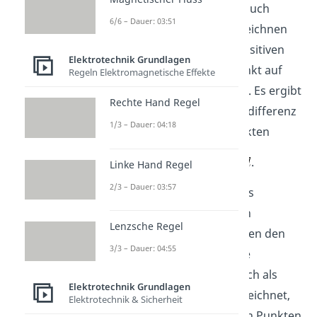
Zusammenstellung heißt auch
6/6 – Dauer: 03:51
Plattenkondensator
. Bezeichnen
wir einen Punkt auf der positiven
Elektrotechnik Grundlagen
Platte mit
und einen Punkt auf
Regeln Elektromagnetische Effekte
der negativen Platte mit
. Es ergibt
Rechte Hand Regel
sich dann für die Potentialdifferenz
1/3 – Dauer: 04:18
zwischen diesen zwei Punkten
.
Linke Hand Regel
2/3 – Dauer: 03:57
Hier ist
der Betrag des als
homogen angenommenen
Lenzsche Regel
elektrischen Feldes zwischen den
3/3 – Dauer: 04:55
beiden Platten. Eine solche
Potentialdifferenz wird auch als
Elektrotechnik Grundlagen
elektrische Spannung
bezeichnet,
Elektrotechnik & Sicherheit
die zwischen diesen beiden Punkten