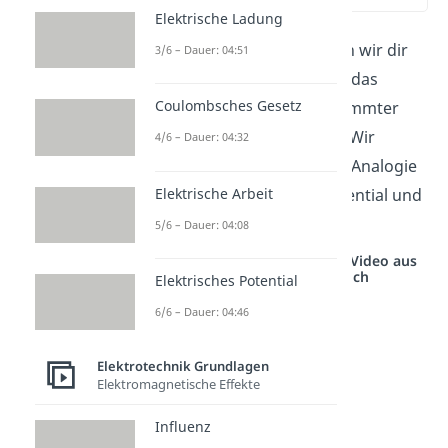
Elektrische Ladung
In diesem Abschnitt stellen wir dir
3/6 – Dauer: 04:51
zwei wichtige Formeln für das
Coulombsches Gesetz
elektrische Potential bestimmter
Ladungsverteilungen vor. Wir
4/6 – Dauer: 04:32
besprechen auch kurz die Analogie
Elektrische Arbeit
zwischen elektrisches Potential und
Gravitation.
5/6 – Dauer: 04:08
Studyflix vernetzt: Hier ein Video aus
einem anderen Bereich
Elektrisches Potential
6/6 – Dauer: 04:46
Elektrotechnik Grundlagen
Elektromagnetische Effekte
Influenz