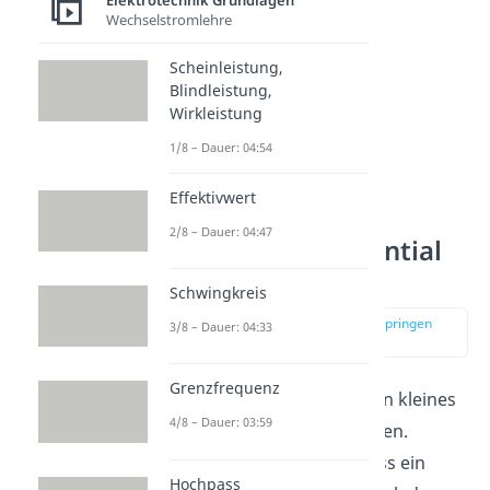
Elektrotechnik Grundlagen
Wechselstromlehre
Scheinleistung,
Blindleistung,
Wirkleistung
1/8 – Dauer: 04:54
Effektivwert
2/8 – Dauer: 04:47
Elektrisches Potential
berechnen
Schwingkreis
zur Stelle im Video springen
3/8 – Dauer: 04:33
(01:36)
Grenzfrequenz
Lass uns zum Abschluss ein kleines
4/8 – Dauer: 03:59
Beispiel gemeinsam rechnen.
Nehmen wir hierzu an, dass ein
Hochpass