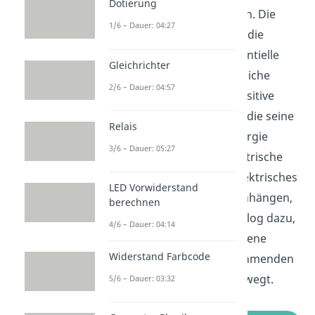
Dotierung
der Erde in Richtung Boden. Die
1/6 – Dauer: 04:27
Masse bewegt sich also in die
Richtung, in die seine potentielle
Gleichrichter
Energie abnimmt. Auf ähnliche
2/6 – Dauer: 04:57
Weise bewegt sich eine positive
Ladung in die Richtung, in die seine
Relais
elektrische potentielle Energie
3/6 – Dauer: 05:27
abnehmen würde. Da elektrische
potentielle Energie und elektrisches
LED Vorwiderstand
Potential linear zusammenhängen,
berechnen
ist diese Beobachtung analog dazu,
4/6 – Dauer: 04:14
dass sich das positiv geladene
Widerstand Farbcode
Teilchen in Richtung abnehmenden
elektrischen Potentials bewegt.
5/6 – Dauer: 03:32