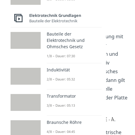
Analogie zum
Elektrotechnik Grundlagen
Bauteile der Elektrotechnik
Gravitationsfeld
Bauteile der
Wenn wir die obere Gleichung mit
Elektrotechnik und
der Ladungsmenge
einer
Ohmsches Gesetz
Probeladung multiplizieren und
1/8 – Dauer: 07:30
annehmen, dass die negativ
Induktivität
geladene Platte ein elektrisches
2/8 – Dauer: 05:32
Potential von Null besitzt, dann gilt
für die elektrische potentielle
Transformator
Energie im Abstand
von der Platte
3/8 – Dauer: 05:13
B
.
Braunsche Röhre
Hier bezeichnet
das elektrische
4/8 – Dauer: 04:45