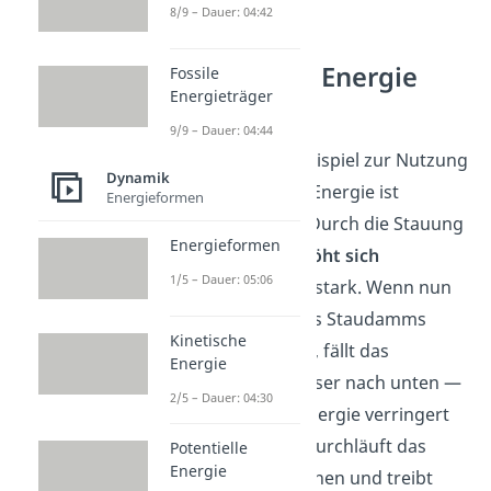
8/9 – Dauer: 04:42
Potentielle Energie
Fossile
Energieträger
Beispiele
9/9 – Dauer: 04:44
Ein bekanntes Beispiel zur Nutzung
Dynamik
der potentiellen Energie ist
Energieformen
der
Staudamm
. Durch die Stauung
Energieformen
des Wassers
erhöht sich
1/5 – Dauer: 05:06
die Lageenergie
stark. Wenn nun
die Schleusen des Staudamms
Kinetische
geöffnet werden, fällt das
Energie
aufgestaute Wasser nach unten —
2/5 – Dauer: 04:30
die potentielle Energie verringert
sich. Daraufhin durchläuft das
Potentielle
Energie
Wasser die Turbinen und treibt