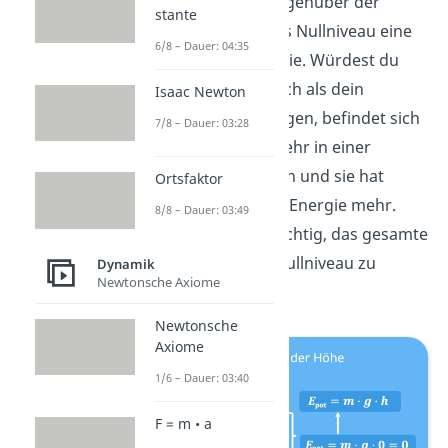
stellst, hat sie gegenüber der
stante
Erdoberfläche als Nullniveau eine
6/8 – Dauer: 04:35
potentielle Energie. Würdest du
dagegen den Tisch als dein
Isaac Newton
Nullniveau festlegen, befindet sich
7/8 – Dauer: 03:28
die Kiste nicht mehr in einer
erhöhten Position und sie hat
Ortsfaktor
keine potentielle Energie mehr.
8/8 – Dauer: 03:49
Deshalb ist es wichtig, das gesamte
System auf ein Nullniveau zu
Dynamik
Newtonsche Axiome
beziehen.
Newtonsche
Axiome
1/6 – Dauer: 03:40
F = m • a