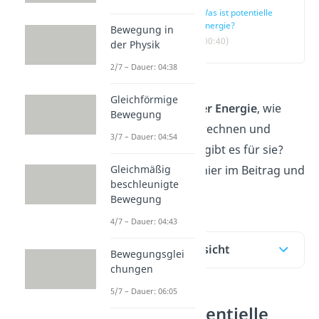
Was ist potentielle
Energie?
Bewegung in
(00:40)
der Physik
2/7 – Dauer: 04:38
Was verstehst du
Gleichförmige
unter
potentieller Energie
, wie
Bewegung
kannst du sie berechnen und
3/7 – Dauer: 04:54
welche Beispiele gibt es für sie?
Gleichmäßig
Das erfährst du hier im Beitrag und
beschleunigte
im
Video
!
Bewegung
4/7 – Dauer: 04:43
Inhaltsübersicht
Bewegungsglei
chungen
5/7 – Dauer: 06:05
Was ist potentielle