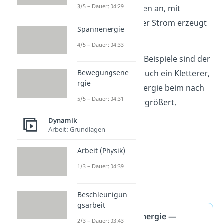
3/5 – Dauer: 04:29
so die Generatoren an, mit
denen elektrischer Strom erzeugt
Spannenergie
wird.
4/5 – Dauer: 04:33
Weitere typische Beispiele sind der
Wasserfall oder auch ein Kletterer,
Bewegungsene
rgie
der seine Lageenergie beim nach
5/5 – Dauer: 04:31
oben Klettern vergrößert.
Dynamik
Arbeit: Grundlagen
Arbeit (Physik)
1/3 – Dauer: 04:39
Beschleunigun
gsarbeit
Potentielle Energie —
2/3 – Dauer: 03:43