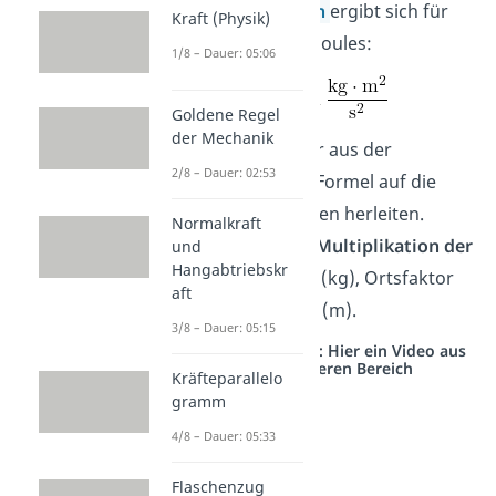
SI-Basiseinheiten
ergibt sich für
Kraft (Physik)
die Einheit eines Joules:
1/8 – Dauer: 05:06
Goldene Regel
der Mechanik
Das kannst du dir aus der
2/8 – Dauer: 02:53
Anwendung der Formel auf die
einzelnen Einheiten herleiten.
Normalkraft
Daraus folgt die
Multiplikation der
und
Hangabtriebskr
Einheiten
Masse (kg), Ortsfaktor
aft
2
(m/s
) und Höhe (m).
3/8 – Dauer: 05:15
Studyflix vernetzt: Hier ein Video aus
einem anderen Bereich
Kräfteparallelo
gramm
4/8 – Dauer: 05:33
Flaschenzug