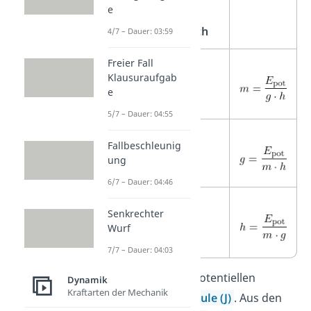
e
Formel
umgestellt nach
4/7 – Dauer: 03:59
Freier Fall
Masse
m
Klausuraufgab
e
5/7 – Dauer: 04:55
Ortsfaktor
g
Fallbeschleunig
ung
6/7 – Dauer: 04:46
Höhe
h
Senkrechter
Wurf
7/7 – Dauer: 04:03
Die
Einheit
der potentiellen
Dynamik
Kraftarten der Mechanik
Energie ist das
Joule
(J)
. Aus den