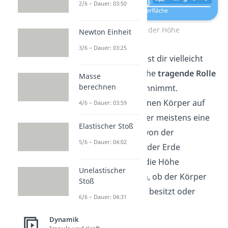
2/6 – Dauer: 03:50
Einfluss der Höhe
Newton Einheit
3/6 – Dauer: 03:25
Bei dem Beispiel ist dir vielleicht
aufgefallen, welche
tragende Rolle
Masse
berechnen
auch die
Höhe
einnimmt.
Betrachtest du einen Körper auf
4/6 – Dauer: 03:59
der Erde, besitzt er meistens eine
Elastischer Stoß
Masse und wird von der
5/6 – Dauer: 04:02
Anziehungskraft der Erde
beeinflusst. Nur die Höhe
Unelastischer
entscheidet dann, ob der Körper
Stoß
eine Lageenergie besitzt oder
6/6 – Dauer: 04:31
nicht.
Dynamik