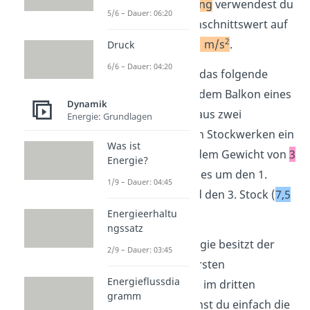
Erdbeschleunigung
verwendest du
5/6 – Dauer: 06:20
häufig den Durchschnittswert auf
2
der Erde von
9,81 m/s
.
Druck
6/6 – Dauer: 04:20
Schauen wir uns das folgende
Beispiel
an: Von dem Balkon eines
Dynamik
Hauses fällt uns aus zwei
Energie: Grundlagen
unterschiedlichen Stockwerken ein
Was ist
Blumentopf mit dem Gewicht von
3
Energie?
kg
. Konkret geht es um den 1.
1/9 – Dauer: 04:45
Stock (
2,5 m
) und den 3. Stock (
7,5
m
).
Energieerhaltu
ngssatz
Welche Lageenergie besitzt der
2/9 – Dauer: 03:45
Blumentopf im ersten
Energieflussdia
beziehungsweise im dritten
gramm
Stock? Dazu kannst du einfach die