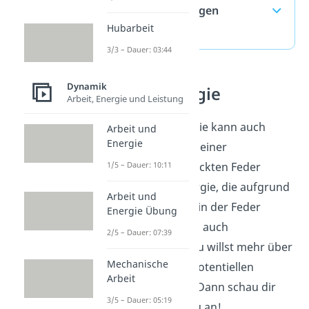
häufigste Fragen
Hubarbeit
(ausklappen)
3/3 – Dauer: 03:44
Dynamik
Spannenergie
Arbeit, Energie und Leistung
Potentielle Energie kann auch
Arbeit und
Energie
beispielsweise in einer
zusammengedrückten Feder
1/5 – Dauer: 10:11
stecken. Die Energie, die aufgrund
Arbeit und
der Verformung in der Feder
Energie Übung
steckt, nennst du auch
2/5 – Dauer: 07:39
Spannenergie
. Du willst mehr über
Mechanische
diese Form der potentiellen
Arbeit
Energie wissen? Dann schau dir
3/5 – Dauer: 05:19
unser
Video
dazu an!