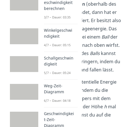
eschwindigkeit
erhöhten Position
(oberhalb des
berechnen
Erdbodens) befindet, dann hat er
3/7 – Dauer: 03:35
seine Lage geändert. Er besitzt also
eine bestimmte Lageenergie. Das
Winkelgeschwi
ndigkeit
ist zum Beispiel bei einem
Ball
der
Fall, wenn du ihn nach oben wirfst.
4/7 – Dauer: 05:15
Die Lageenergie des
Balls
kannst
Schallgeschwin
du aber auch verringern, indem du
digkeit
ihn aus deiner Hand fallen lässt.
5/7 – Dauer: 05:24
Du kannst die potentielle Energie
Weg-Zeit-
E
berechnen, indem du die
pot
Diagramm
Masse
m
des Körpers mit dem
6/7 – Dauer: 04:18
Ortsfaktor
g
und der Höhe
h
mal
Geschwindigkei
nimmst. So kommst du auf die
t-Zeit-
Formel:
Diagramm