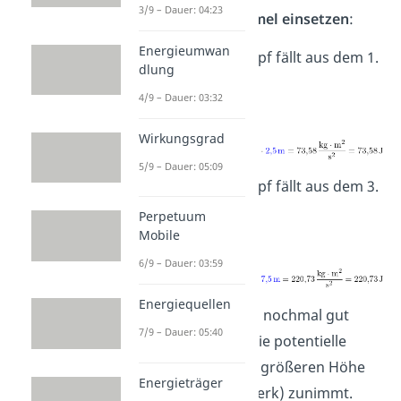
3/9 – Dauer: 04:23
Werte
in die Formel einsetzen
:
Energieumwan
1.) Der Blumentopf fällt aus dem 1.
dlung
Stock:
4/9 – Dauer: 03:32
Wirkungsgrad
5/9 – Dauer: 05:09
2.) Der Blumentopf fällt aus dem 3.
Stock:
Perpetuum
Mobile
6/9 – Dauer: 03:59
Energiequellen
Hieran kannst du nochmal gut
7/9 – Dauer: 05:40
erkennen, dass die potentielle
Energie bei einer größeren Höhe
Energieträger
(höheres Stockwerk) zunimmt.