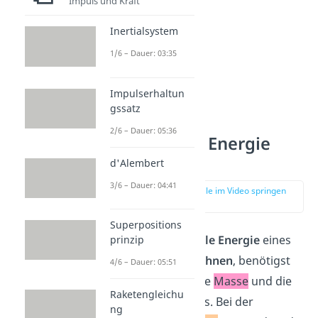
Impuls und Kraft
Inertialsystem
1/6 – Dauer: 03:35
Impulserhaltun
gssatz
2/6 – Dauer: 05:36
Potentielle Energie
berechnen
d'Alembert
3/6 – Dauer: 04:41
zur Stelle im Video springen
(01:55)
Superpositions
Um die
potentielle Energie
eines
prinzip
Körpers zu
berechnen
, benötigst
4/6 – Dauer: 05:51
du einfach nur die
Masse
und die
Raketengleichu
Höhe
des Körpers. Bei der
ng