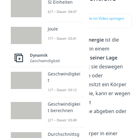
SI Einheiten
Energie?
6/7 – Dauer: 04:47
zur Stelle im Video springen
(00:40)
Joule
7/7 – Dauer: 03:41
Die
potentielle Energie
ist die
Energieform, die in einem
Dynamik
Körper
aufgrund seiner Lage
Geschwindigkeit
steckt. Du nennst sie deswegen
Geschwindigkei
auch Lageenergie oder
t
Höhenenergie. Besitzt ein Körper
1/7 – Dauer: 03:12
potentielle Energie, kann er wegen
seiner Lage Arbeit
Geschwindigkei
t berechnen
verrichten, Wärme abgeben oder
Licht aussenden.
2/7 – Dauer: 03:49
Wenn sich ein Körper in einer
Durchschnittsg