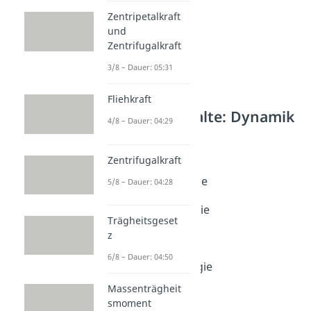
Zentripetalkraft
und
Zentrifugalkraft
3/8 – Dauer: 05:31
Fliehkraft
Weitere Inhalte: Dynamik
4/8 – Dauer: 04:29
Energieformen
Energieformen
Zentrifugalkraft
Dauer: 05:06
Kinetische Energie
5/8 – Dauer: 04:28
Dauer: 04:30
Potentielle Energie
Trägheitsgeset
Dauer: 04:29
z
Spannenergie
Dauer: 04:33
6/8 – Dauer: 04:50
Bewegungsenergie
Dauer: 04:31
Massenträgheit
smoment