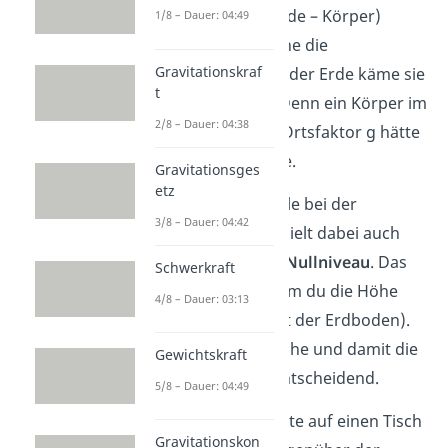
Erde
(Systems Erde – Körper)
1/8 – Dauer: 04:49
vorzufinden. Ohne die
Gravitationskraf
Anziehungskraft der Erde käme sie
t
nicht zustande. Denn ein Körper im
2/8 – Dauer: 04:38
Weltraum ohne Ortsfaktor g hätte
gar keine Energie.
Gravitationsges
etz
Eine wichtige Rolle bei der
3/8 – Dauer: 04:42
Höhenenergie spielt dabei auch
das sogenannte
Nullniveau
. Das
Schwerkraft
ist der Ort, an dem du die Höhe
4/8 – Dauer: 03:13
Null festlegst (oft der Erdboden).
Das ist für die Höhe und damit die
Gewichtskraft
Höhenenergie entscheidend.
5/8 – Dauer: 04:49
Wenn du eine Kiste auf einen Tisch
Gravitationskon