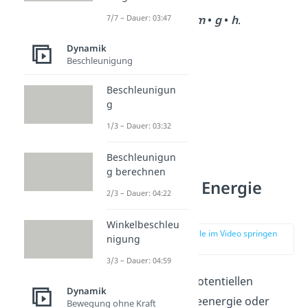
E
=
m
•
g
•
h
.
7/7 – Dauer: 03:47
pot
Dynamik
Beschleunigung
Beschleunigun
g
1/3 – Dauer: 03:32
Beschleunigun
g berechnen
Potentielle Energie
2/3 – Dauer: 04:22
Formel
Winkelbeschleu
zur Stelle im Video springen
nigung
(01:25)
3/3 – Dauer: 04:59
Die
Formel
der potentiellen
Dynamik
Energie
E
(Lageenergie oder
Bewegung ohne Kraft
pot