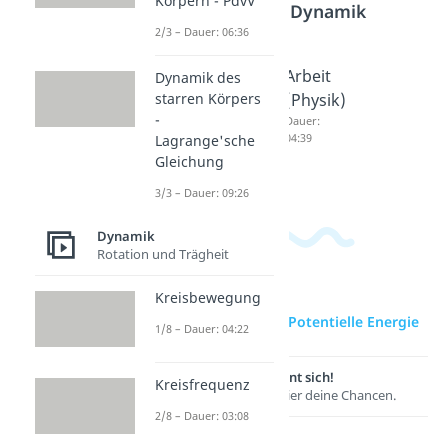
Körpern - PdvV
Bereich
Dynamik
2/3 – Dauer: 06:36
Spanne
Bewegu
Arbeit
Dynamik des
starren Körpers
nergie
ngsener
(Physik)
-
Dauer:
gie
Dauer:
04:33
04:39
Lagrange'sche
Dauer:
Gleichung
04:31
3/3 – Dauer: 09:26
Dynamik
Rotation und Trägheit
Kreisbewegung
zur Videoseite: Potentielle Energie
1/8 – Dauer: 04:22
Lernen lohnt sich!
Kreisfrequenz
Entdecke hier deine Chancen.
2/8 – Dauer: 03:08