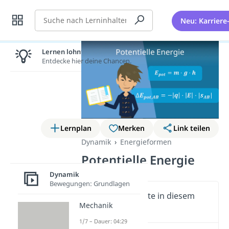
Suche
Neu: Karriere
Lernen lohnt sich!
Entdecke hier deine Chancen.
Lernplan
Merken
Link teilen
Dynamik
Energieformen
Potentielle Energie
Dynamik
Bewegungen: Grundlagen
Wichtige Inhalte in diesem
Mechanik
Video
1/7 – Dauer: 04:29