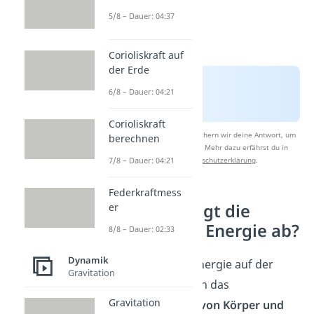
5/8 – Dauer: 04:37
Corioliskraft auf
der Erde
6/8 – Dauer: 04:21
Corioliskraft
Nach Beantwortung speichern wir deine Antwort, um
berechnen
Studyflix zu verbessern. Mehr dazu erfährst du in
unserer
Datenschutzerklärung
.
7/8 – Dauer: 04:21
Federkraftmess
Wovon hängt die
er
potentielle Energie ab?
8/8 – Dauer: 02:33
Dynamik
Die potentielle Energie auf der
Gravitation
Erde ist nur durch das
Gravitation
Zusammenspiel von Körper und