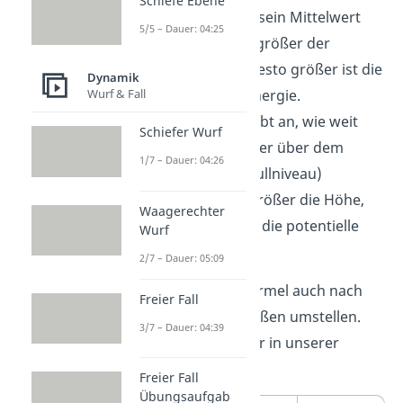
Schiefe Ebene
Erde beträgt sein Mittelwert
5/5 – Dauer: 04:25
2
9,81 m/s
. Je größer der
Ortsfaktor, desto größer ist die
Dynamik
Wurf & Fall
potentielle Energie.
Die
Höhe
h
gibt an, wie weit
Schiefer Wurf
sich der Körper über dem
1/7 – Dauer: 04:26
Erdboden (Nullniveau)
befindet. Je größer die Höhe,
Waagerechter
desto größer die potentielle
Wurf
Energie.
2/7 – Dauer: 05:09
Du kannst die Formel auch nach
Freier Fall
den anderen Größen umstellen.
3/7 – Dauer: 04:39
Das zeigen wir dir in unserer
Tabelle.
Freier Fall
Übungsaufgab