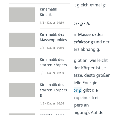
Höhenenergie) ist gleich
m
mal
g
Kinematik
mal
h
:
Kinetik
1/5 – Dauer: 04:59
E
=
m
•
g
•
h
.
pot
Sie ist also von der
Masse
m
des
Kinematik des
Massenpunktes
Körpers, dem
Ortsfaktor
g
und der
2/5 – Dauer: 09:50
Höhe
h
des Körpers abhängig.
Kinematik des
Die
Masse
m
gibt an, wie leicht
starren Körpers
oder schwer der Körper ist. Je
3/5 – Dauer: 07:50
größer die Masse, desto größer
ist die potentielle Energie.
Kinematik des
Der
Ortsfaktor
g
gibt die
starren Körpers
II
Beschleunigung eines frei
4/5 – Dauer: 06:26
fallenden Körpers an
(Fallbeschleunigung). Auf der