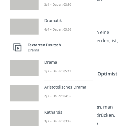
3/4 – Dauer: 03:50
hinlegen
?
— Spike Milligan
Dramatik
4/4 – Dauer: 03:56
Der einzige Weg, um eine
Versuchung loszuwerden, ist,
Textarten Deutsch
ihr
nachzugeben
.
Drama
— Oscar Wilde
Drama
1/7 – Dauer: 05:12
Ein Pessimist ist ein
Optimist
mit Erfahrung
.
Aristotelisches Drama
— David Moorhead
2/7 – Dauer: 04:55
Lachen ist wie
Niesen
, man
Katharsis
kann es nicht unterdrücken.
3/7 – Dauer: 03:45
— Georges Wolinski