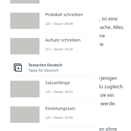
— Eckhart Tolle
Protokoll schreiben
Alles, was wir hören, ist eine
2/3 – Dauer: 04:49
Meinung
, keine Tatsache. Alles,
was wir sehen, ist eine
Aufsatz schreiben
Perspektive
, nicht die
3/3 – Dauer: 03:20
Wahrheit.
— Marcus Aurelius
Textarten Deutsch
Tipps für Deutsch
Handle nur nach derjenigen
Satzanfänge
Maxime, durch die du zugleich
1/6 – Dauer: 04:53
wollen kannst, dass sie ein
allgemeines Gesetz
werde.
Einleitungssatz
— Immanuel Kant
2/6 – Dauer: 02:00
Nichts kann existieren ohne