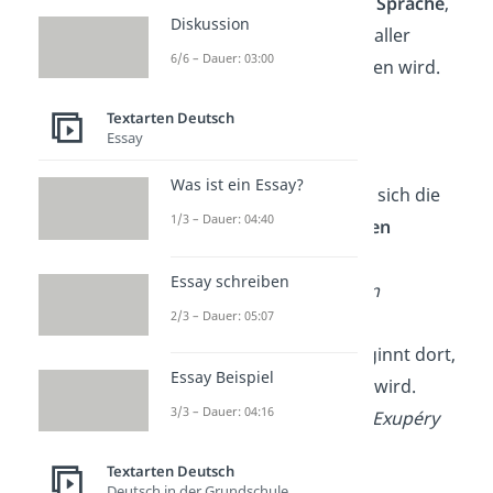
Liebe ist die
einzige
Sprache
,
Diskussion
die von den Herzen aller
6/6 – Dauer: 03:00
Menschen verstanden wird.
— Khalil Gibran
Textarten Deutsch
Essay
Wo zwei ineinander
Was ist ein Essay?
übergehen, da hebt sich die
1/3 – Dauer: 04:40
Grenze des Endlichen
zwischen ihnen auf.
Essay schreiben
— Bettina von Arnim
2/3 – Dauer: 05:07
Die wahre Liebe beginnt dort,
Essay Beispiel
wo
nichts erwartet
wird.
3/3 – Dauer: 04:16
— Antoine de Saint-Exupéry
Textarten Deutsch
Deutsch in der Grundschule