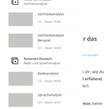
Sachtextanalyse
Sachtextanalyse
1/2 – Dauer: 05:08
Sachtextanalyse
Weisheiten über das
Beispiel
Leben
2/2 – Dauer: 04:39
zur Stelle im Video springen
Textarten Deutsch
(00:50)
Rede- und Sprachanalyse
Diese Weisheiten zeigen dir, wie du
Redeanalyse
dein Leben
sinnvoll und erfüllend
1/3 – Dauer: 04:40
gestalten kannst. Lass dich
inspirieren:
Sprachanalyse
2/3 – Dauer: 05:03
Das Leben ist eine
Reise
, keine