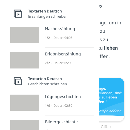
— Georges Bernanos
Textarten Deutsch
Erzählungen schreiben
Die wesentlichen Dinge, um in
Nacherzählung
diesem Leben Glück zu
1/2 – Dauer: 04:03
erlangen, sind: etwas zu
vollbringen
, etwas zu
lieben
Erlebniserzählung
und auf etwas zu
hoffen
.
2/2 – Dauer: 05:09
— Joseph Addison
Textarten Deutsch
Geschichten schreiben
Lügengeschichten
1/6 – Dauer: 02:59
Bildergeschichte
Weisheiten über das Glück