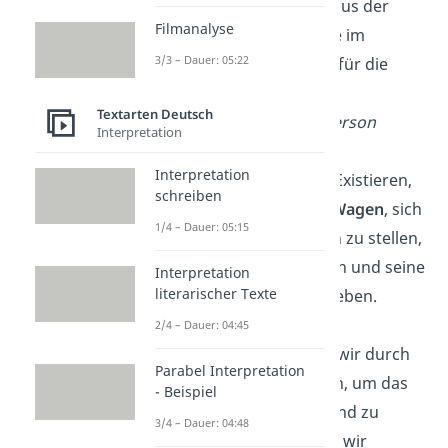
Destination. Lerne aus der
Filmanalyse
Vergangenheit, lebe im
3/3 – Dauer: 05:22
Moment und plane für die
Zukunft.
Textarten Deutsch
—
Ralph Waldo Emerson
Interpretation
Interpretation
Leben ist nicht nur Existieren,
schreiben
sondern es ist das
Wagen
, sich
1/4 – Dauer: 05:15
Herausforderungen zu stellen,
Träume zu verfolgen und seine
Interpretation
literarischer Texte
Leidenschaften zu leben.
2/4 – Dauer: 04:45
Manchmal müssen wir durch
Parabel Interpretation
dunkle Zeiten gehen, um das
- Beispiel
Licht zu schätzen
und zu
3/4 – Dauer: 04:48
erkennen, wie stark wir