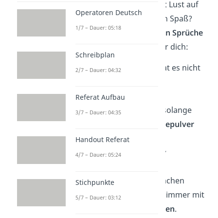
Weisheiten hast du jetzt Lust auf
Operatoren Deutsch
eine ordentliche Portion Spaß?
1/7 – Dauer: 05:18
Dann sind diese
lustigen Sprüche
der Weisheit
perfekt für dich:
Schreibplan
Wer zuletzt lacht, hat es nicht
2/7 – Dauer: 04:32
eher
begriffen
.
Referat Aufbau
Lachen ist gesund, solange
3/7 – Dauer: 04:35
man nicht das
Kaffeepulver
inhaliert
.
Handout Referat
— Arnold H. Glasow
4/7 – Dauer: 05:24
Ich habe einen einfachen
Stichpunkte
Geschmack: Ich bin immer mit
5/7 – Dauer: 03:12
dem
Besten zufrieden
.