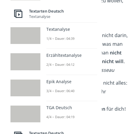
sondern darin, das zu wollen,
was man hat
.
Textarten Deutsch
Textanalyse
— Konfuzius
Textanalyse
Die Freiheit besteht nicht darin,
1/4 – Dauer: 04:39
dass man tun kann, was man
will, sondern dass man
nicht
Erzähltextanalyse
tun
muss, was man
nicht will
.
2/4 – Dauer: 04:12
— Jean-Jacques Rousseau
Epik Analyse
Das war aber noch lang nicht alles:
Wir haben noch viel mehr
3/4 – Dauer: 06:40
Weisheiten über die
TGA Deutsch
verschiedensten
Themen
für dich!
4/4 – Dauer: 04:19
Textarten Deutsch