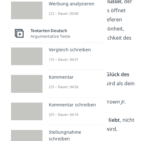
Die Liebe ist der
Schlüssel
, der
Werbung analysieren
die Tore des Herzens öffnet
2/2 – Dauer: 05:00
und uns zu einem tieferen
Verständnis der Schönheit,
Textarten Deutsch
Argumentative Texte
Freude und Verletzlichkeit des
Lebens führt.
Vergleich schreiben
— Helen Keller
1/5 – Dauer: 04:31
Liebe ist, wenn das
Glück des
Kommentar
anderen
wichtiger wird als dein
2/5 – Dauer: 04:56
eigenes.
— Horace Jackson Brown Jr.
Kommentar schreiben
3/5 – Dauer: 04:16
Liebe ist in dem,
der liebt
, nicht
in dem, der geliebt wird.
Stellungnahme
—
Platon
schreiben