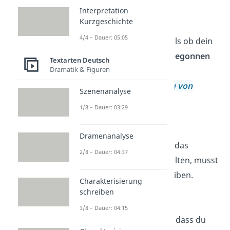
Interpretation
wirklich sind.
Kurzgeschichte
4/4 – Dauer: 05:05
Lebe jeden Tag so, als ob dein
Leben gerade erst
begonnen
Textarten Deutsch
Dramatik & Figuren
hätte.
—
Johann Wolfgang von
Szenenanalyse
Goethe
1/8 – Dauer: 03:29
Das Leben ist wie
Dramenanalyse
Fahrradfahren
. Um das
2/8 – Dauer: 04:37
Gleichgewicht zu halten, musst
du in Bewegung bleiben.
Charakterisierung
—
Albert Einstein
schreiben
3/8 – Dauer: 04:15
Lebe dein Leben so, dass du