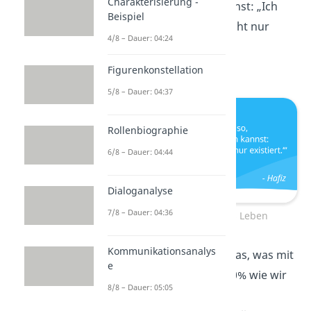
Charakterisierung -
am Ende sagen kannst: „Ich
Beispiel
habe
gelebt
und nicht nur
4/8 – Dauer: 04:24
existiert.“
— Hafiz
Figurenkonstellation
5/8 – Dauer: 04:37
Rollenbiographie
6/8 – Dauer: 04:44
Dialoganalyse
7/8 – Dauer: 04:36
Weisheiten über das Leben
Kommunikationsanalys
Das Leben ist 10% das, was mit
e
uns passiert, und 90% wie wir
8/8 – Dauer: 05:05
darauf
reagieren
.