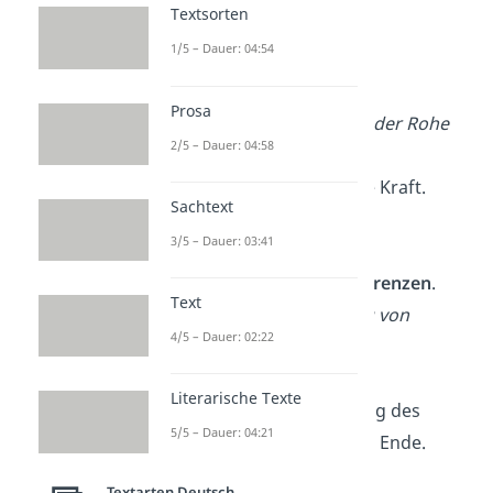
Textsorten
— Horaz
1/5 – Dauer: 04:54
Weniger
ist mehr.
Prosa
— Ludwig Mies van der Rohe
2/5 – Dauer: 04:58
In der
Ruhe
liegt die Kraft.
Sachtext
— Ovid
3/5 – Dauer: 03:41
Liebe kennt
keine Grenzen
.
Text
— Johann Wolfgang von
4/5 – Dauer: 02:22
Goethe
Literarische Texte
Mut
steht am Anfang des
5/5 – Dauer: 04:21
Handelns,
Glück
am Ende.
— Demokrit
Textarten Deutsch