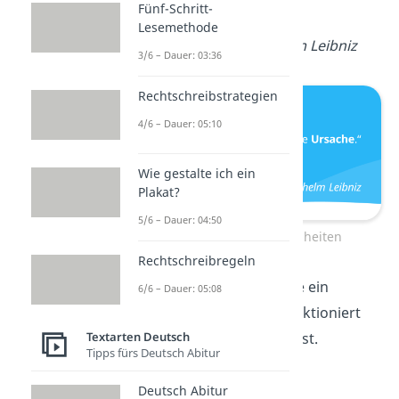
Fünf-Schritt-
Ursache
.
Lesemethode
—
Gottfried Wilhelm Leibniz
3/6 – Dauer: 03:36
Rechtschreibstrategien
4/6 – Dauer: 05:10
Wie gestalte ich ein
Plakat?
5/6 – Dauer: 04:50
Philosophische Weisheiten
Rechtschreibregeln
Der Verstand ist wie ein
6/6 – Dauer: 05:08
Fallschirm
— er funktioniert
nur, wenn er offen ist.
Textarten Deutsch
Tipps fürs Deutsch Abitur
— Thomas Dewar
Deutsch Abitur