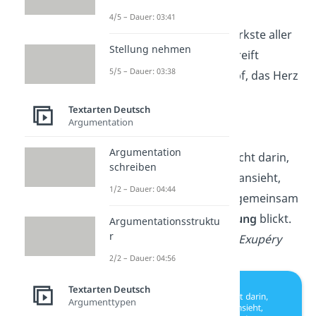
4/5 – Dauer: 03:41
Die Liebe ist das stärkste aller
Stellung nehmen
Gefühle, denn sie greift
5/5 – Dauer: 03:38
gleichzeitig den Kopf, das Herz
und die Sinne an.
Textarten Deutsch
— Laozi
Argumentation
Argumentation
Die Liebe besteht nicht darin,
schreiben
dass man einander ansieht,
1/2 – Dauer: 04:44
sondern dass man gemeinsam
in die
gleiche Richtung
blickt.
Argumentationsstruktu
r
— Antoine de Saint-Exupéry
2/2 – Dauer: 04:56
Textarten Deutsch
Argumenttypen