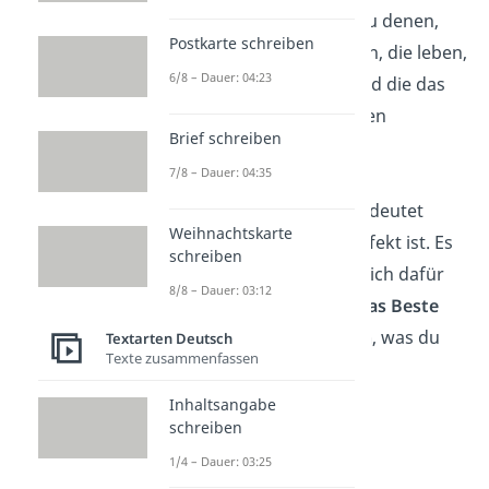
Das Glück kommt zu denen,
Postkarte schreiben
die lachen, die lieben, die leben,
6/8 – Dauer: 04:23
die dankbar sind und die das
Leben in vollen Zügen
Brief schreiben
genießen
.
7/8 – Dauer: 04:35
Glücklich zu sein bedeutet
Weihnachtskarte
nicht, dass alles perfekt ist. Es
schreiben
bedeutet, dass du dich dafür
8/8 – Dauer: 03:12
entschieden hast,
das Beste
aus dem
zu machen
, was du
Textarten Deutsch
Texte zusammenfassen
hast.
Inhaltsangabe
schreiben
Philosophische
1/4 – Dauer: 03:25
Weisheiten