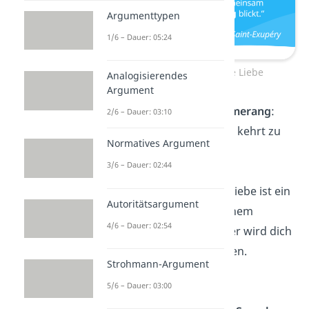
Argumenttypen
1/6 – Dauer: 05:24
Weisheiten über die Liebe
Analogisierendes
Argument
Liebe ist wie ein
Bumerang
:
2/6 – Dauer: 03:10
Was du aussendest, kehrt zu
Normatives Argument
dir zurück.
3/6 – Dauer: 02:44
Liebe ist kein Solo. Liebe ist ein
Autoritätsargument
Duett
. Schenke deinem
4/6 – Dauer: 02:54
Partner Raum und er wird dich
in den Himmel tragen.
Strohmann-Argument
—
Marlene Dietrich
5/6 – Dauer: 03:00