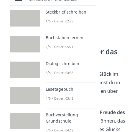
Steckbrief schreiben
1/5 – Dauer: 02:28
Buchstaben lernen
2/5 – Dauer: 05:21
Weisheiten über das
Glück
Dialog schreiben
3/5 – Dauer: 04:35
Wie findest du
wahres Glück
im
Leben? Die Antwort kannst du in
Lesetagebuch
diesen Weisheitssprüchen über
4/5 – Dauer: 03:42
das Glück finden:
Seine Freude in der
Freude des
Buchvorstellung
anderen
finden zu können, das
Grundschule
ist das Geheimnis des Glücks.
5/5 – Dauer: 04:12