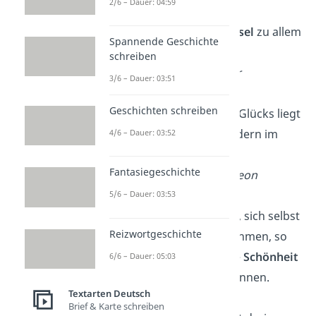
2/6 – Dauer: 04:59
Glück ist der
Schlüssel
zu allem
Spannende Geschichte
Guten im Leben.
schreiben
— Albert Schweitzer
3/6 – Dauer: 03:51
Geschichten schreiben
Das Geheimnis des Glücks liegt
nicht im Besitz, sondern im
4/6 – Dauer: 03:52
Geben
.
Fantasiegeschichte
— Charles H. Spurgeon
5/6 – Dauer: 03:53
Glück besteht darin, sich selbst
Reizwortgeschichte
und andere anzunehmen, so
wie sie sind, und die
Schönheit
6/6 – Dauer: 05:03
im Moment
zu erkennen.
Textarten Deutsch
Brief & Karte schreiben