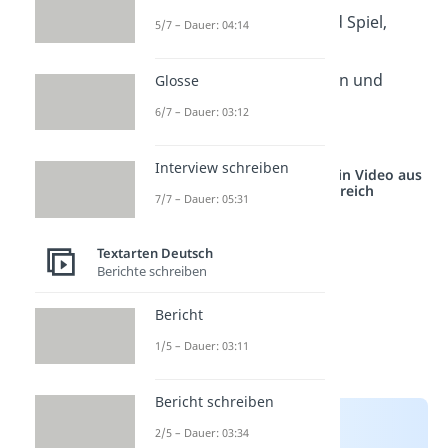
zwischen Arbeit und Spiel,
5/7 – Dauer: 04:14
Anspannung und
Entspannung, Geben und
Glosse
Nehmen zu finden.
6/7 – Dauer: 03:12
— Brian Tracy
Interview schreiben
Studyflix vernetzt: Hier ein Video aus
einem anderen Bereich
7/7 – Dauer: 05:31
Textarten Deutsch
Berichte schreiben
Bericht
1/5 – Dauer: 03:11
Bericht schreiben
2/5 – Dauer: 03:34