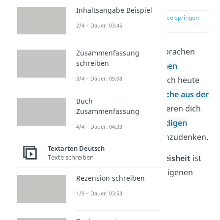
Inhaltsangabe Beispiel
zur Stelle im Video springen
(01:44)
2/4 – Dauer: 03:45
Schon vor langer Zeit sprachen
Zusammenfassung
schreiben
griechischen Philosophen
3/4 – Dauer: 05:08
Weisheiten aus. Und noch heute
entstehen schöne
Sprüche aus der
Buch
Philosophie
. Sie inspirieren dich
Zusammenfassung
dazu, über die
tiefgründigen
4/4 – Dauer: 04:33
Fragen
des Lebens nachzudenken.
Textarten Deutsch
Texte schreiben
Der
Anfang aller Weisheit
ist
die Erkenntnis der eigenen
Rezension schreiben
Unwissenheit.
1/5 – Dauer: 03:53
—
Sokrates