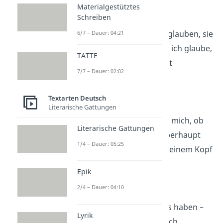
— Oscar Wilde
Materialgestütztes
Schreiben
Manche Menschen glauben, sie
6/7 – Dauer: 04:21
seien verrückt, aber ich glaube,
TATTE
sie sind nur
verrückt
7/7 – Dauer: 02:02
geworden
.
— Charlie Chaplin
Textarten Deutsch
Literarische Gattungen
Manchmal frage ich mich, ob
Literarische Gattungen
meine Gedanken überhaupt
1/4 – Dauer: 05:25
einen
Sitzplatz
in meinem Kopf
haben.
Epik
— Woody Allen
2/4 – Dauer: 04:10
Man kann nicht alles haben –
Lyrik
wo sollte man es auch