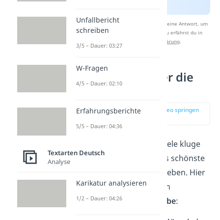
Unfallbericht
Nach Beantwortung speichern wir deine Antwort, um
schreiben
Studyflix zu verbessern. Mehr dazu erfährst du in
unserer
Datenschutzerklärung
.
3/5 – Dauer: 03:27
W-Fragen
Weisheiten über die
4/5 – Dauer: 02:10
Liebe
zur Stelle im Video springen
Erfahrungsberichte
(01:19)
5/5 – Dauer: 04:36
Natürlich haben auch viele kluge
Textarten Deutsch
Köpfe Sprüche über das schönste
Analyse
Gefühl der Welt geschrieben. Hier
Karikatur analysieren
sind unsere zehn besten
1/2 – Dauer: 04:26
Weisheiten über die
Liebe
: