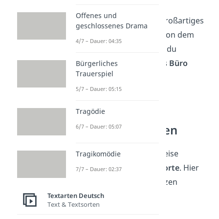
Offenes und
Das Gehirn ist ein großartiges
geschlossenes Drama
Organ. Es arbeitet von dem
4/7 – Dauer: 04:35
Moment an, in dem du
aufstehst, bis du
ins Büro
Bürgerliches
Trauerspiel
kommst
.
5/7 – Dauer: 05:15
— Woody Allen
Tragödie
Kurze Weisheiten
6/7 – Dauer: 05:07
Manchmal brauchen weise
Tragikomödie
Sprüche nur
wenige Worte
. Hier
7/7 – Dauer: 02:37
sind unsere besten kurzen
Weisheiten:
Textarten Deutsch
Text & Textsorten
Carpe diem
.