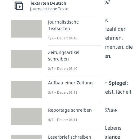
— Charles R. Swindoll
Textarten Deutsch
Journalistische Texte
Das Leben wird nicht
Journalistische
gemessen an der Anzahl der
Textsorten
Atemzüge, die wir nehmen,
1/7 – Dauer: 04:10
sondern an den Momenten, die
Zeitungsartikel
uns den
Atem rauben
.
schreiben
— Maya Angelou
2/7 – Dauer: 03:40
Das Leben ist wie ein
Spiegel
:
Aufbau einer Zeitung
Wenn du hineinlächelst, lächelt
3/7 – Dauer: 03:18
es zurück.
— George Bernard Shaw
Reportage schreiben
4/7 – Dauer: 04:11
Das Geheimnis des Lebens
besteht darin, die
Balance
Leserbrief schreiben