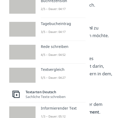
Buchrezension
Ich denke, also
bin
ich.
2/5 – Dauer: 04:17
—
René Descartes
Tagebucheintrag
Leben heißt, die
Wahl
zu
3/5 – Dauer: 04:17
haben, wer man sein möchte.
— Jean-Paul Sartre
Rede schreiben
4/5 – Dauer: 04:52
Der
wahre Wert
eines
Menschen liegt nicht darin,
Textvergleich
was er besitzt, sondern in dem,
5/5 – Dauer: 04:27
was er ist.
— Sokrates
Textarten Deutsch
Sachliche Texte schreiben
Nichts existiert außer dem
Informierender Text
gegenwärtigen Moment
.
1/3 – Dauer: 05:12