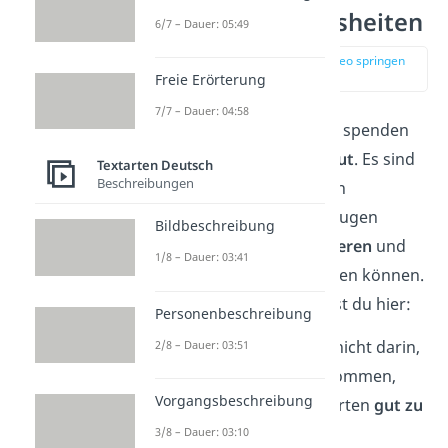
Die besten Weisheiten
6/7 – Dauer: 05:49
zur Stelle im Video springen
(00:17)
Freie Erörterung
7/7 – Dauer: 04:58
Weisheiten
motivieren
, spenden
Trost
oder geben dir
Mut
. Es sind
Textarten Deutsch
Beschreibungen
Sprüche von berühmten
Persönlichkeiten und klugen
Bildbeschreibung
Köpfen, die dich
inspirieren
und
1/8 – Dauer: 03:41
zum Nachdenken bringen können.
Unsere Favoriten findest du hier:
Personenbeschreibung
Das Leben besteht nicht darin,
2/8 – Dauer: 03:51
gute Karten zu bekommen,
Vorgangsbeschreibung
sondern mit den Karten
gut zu
spielen
.
3/8 – Dauer: 03:10