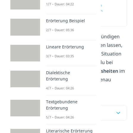
1/7 – Dauer: 04:22
Die besten
Weisheiten
(00:17)
Erörterung Beispiel
2/7 – Dauer: 05:36
Du willst dich von tiefgründigen
Erkenntnissen inspirieren lassen,
Lineare Erörterung
um das Beste aus jeder Situation
3/7 – Dauer: 03:35
zu machen? Dann bist du bei
unseren schönsten
Weisheiten
im
Dialektische
Erörterung
Beitrag
und im Video
genau
richtig!
4/7 – Dauer: 04:26
Textgebundene
Erörterung
Inhaltsübersicht
5/7 – Dauer: 04:26
Literarische Erörterung