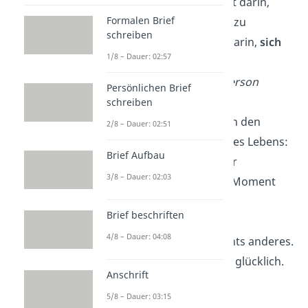
Das Glück liegt nicht darin,
Formalen Brief
anderen Menschen zu
schreiben
gehören, sondern darin,
sich
1/8 – Dauer: 02:57
selbst
zu
gehören
.
— Ralph Waldo Emerson
Persönlichen Brief
schreiben
Das Glück liegt oft in den
2/8 – Dauer: 02:51
einfachen Dingen
des Lebens:
Brief Aufbau
einem Lächeln, einer
3/8 – Dauer: 02:03
Umarmung, einem Moment
der Stille.
Brief beschriften
4/8 – Dauer: 04:08
Glück ist Liebe
, nichts anderes.
Wer lieben kann, ist glücklich.
Anschrift
—
Hermann Hesse
5/8 – Dauer: 03:15