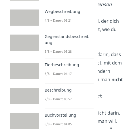
— Robert Louis Stevenson
Wegbeschreibung
Es ist nicht der Wind, der dich
4/8 – Dauer: 03:21
bewegt. Es ist die Art, wie du
Gegenstandsbeschreib
deine
Segel setzt
.
ung
5/8 – Dauer: 03:28
Liebe besteht nicht darin, dass
man jemanden findet, mit dem
Tierbeschreibung
man leben kann, sondern
6/8 – Dauer: 04:17
jemanden,
ohne
den man
nicht
leben kann
.
Beschreibung
— Richard David Bach
7/8 – Dauer: 03:57
Das Glück besteht nicht darin,
Buchvorstellung
alles zu haben, was man will,
8/8 – Dauer: 04:05