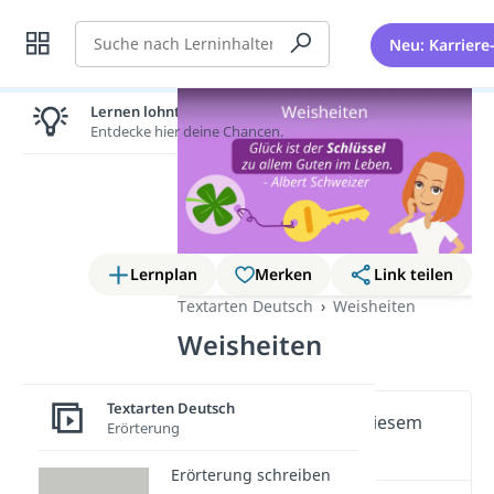
Suche
Neu: Karriere
Lernen lohnt sich!
Entdecke hier deine Chancen.
Lernplan
Merken
Link teilen
Textarten Deutsch
Weisheiten
Weisheiten
Textarten Deutsch
Wichtige Inhalte in diesem
Erörterung
Video
Erörterung schreiben