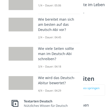
Die einzige Konstante im Leben
1/4 – Dauer: 05:06
ist die
Veränderung
.
— Heraklit
Wie bereitet man sich
am besten auf das
Deutsch-Abi vor?
2/4 – Dauer: 04:45
Wie viele Seiten sollte
man im Deutsch-Abi
schreiben?
3/4 – Dauer: 04:18
Lustige Weisheiten
Wie wird das Deutsch-
Abitur bewertet?
zur Stelle im Video springen
4/4 – Dauer: 04:29
(02:08)
Textarten Deutsch
Nach den philosophischen
Nützliches Wissen für Deutsch