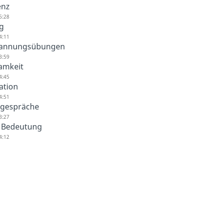
enz
5:28
g
4:11
pannungsübungen
3:59
amkeit
4:45
ation
4:51
tgespräche
3:27
 Bedeutung
4:12