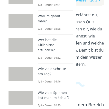
zum Beitrag: Allgemeinwissen Quiz
1/8 – Dauer: 02:31
In diesem Erklärvideo erfährst du,
Warum gähnt
man?
wie unser Allgemeinwissen Quiz
funktioniert. Wir erklären dir, wie du
2/8 – Dauer: 03:28
Fragen beantworten kannst, wie
Wer hat die
Punkte vergeben werden und welche
Glühbirne
Themen dich erwarten. Damit bist du
erfunden?
bestens vorbereitet, um dein Wissen
3/8 – Dauer: 04:52
zu testen und zu erweitern.
Wie viele Schritte
am Tag?
4/8 – Dauer: 04:46
Wie viele Spinnen
isst man im Schlaf?
Beliebte Inhalte aus dem Bereich
5/8 – Dauer: 02:35