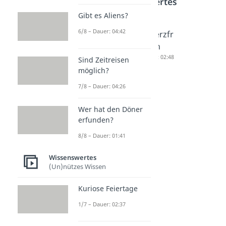
Wissenswertes
Gibt es Aliens?
6/8 – Dauer: 04:42
Pub
Rätsel
Scherzfr
Quiz
für
agen
Fragen
Erwachs
Dauer: 02:48
Sind Zeitreisen
Dauer: 03:35
ene
möglich?
Dauer: 02:40
7/8 – Dauer: 04:26
Wer hat den Döner
erfunden?
8/8 – Dauer: 01:41
Wissenswertes
(Un)nützes Wissen
Kuriose Feiertage
1/7 – Dauer: 02:37