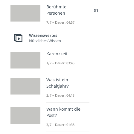
Allgemeinwissen Quiz
Berühmte
Allgemeinwissen Fragen
Personen
Dauer: 04:14
Allgemeinwissen Quiz
7/7 – Dauer: 04:57
Dauer: 04:24
Pub Quiz Fragen
Wissenswertes
Nützliches Wissen
Dauer: 03:35
Rätsel für Erwachsene
Dauer: 02:40
Karenzzeit
1/7 – Dauer: 03:45
Was ist ein
Schaltjahr?
2/7 – Dauer: 04:13
Wann kommt die
Post?
3/7 – Dauer: 01:38