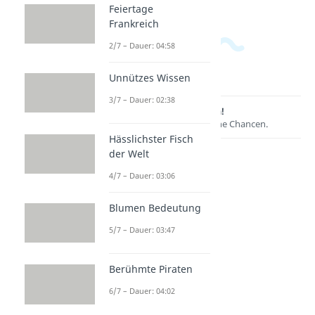
Feiertage
Frankreich
2/7 – Dauer: 04:58
Unnützes Wissen
3/7 – Dauer: 02:38
Lernen lohnt sich!
Entdecke hier deine Chancen.
Hässlichster Fisch
der Welt
4/7 – Dauer: 03:06
Blumen Bedeutung
5/7 – Dauer: 03:47
Berühmte Piraten
Weitere Inhalte:
6/7 – Dauer: 04:02
Wissenswertes