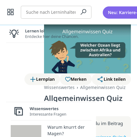
Suche
Neu: Karriere
Lernen lohnt sich!
Entdecke hier deine Chancen.
Lernplan
Merken
Link teilen
Wissenswertes
Allgemeinwissen Quiz
Allgemeinwissen Quiz
(Video)
Wissenswertes
Interessante Fragen
Weitere Infos erhältst du im Beitrag
Warum knurrt der
zum Video
Magen?