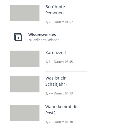
Redewendungen
Berühmte
Redewendungen
Personen
Dauer: 02:54
Damoklesschwert
7/7 – Dauer: 04:57
Dauer: 01:49
Büchse der Pandora
Wissenswertes
Nützliches Wissen
Dauer: 03:10
Heureka
Dauer: 02:25
Karenzzeit
Revue passieren
1/7 – Dauer: 03:45
Dauer: 01:36
Blaupause
Dauer: 02:45
Was ist ein
Murphys Gesetz
Schaltjahr?
Dauer: 03:06
2/7 – Dauer: 04:13
Wann kommt die
Post?
3/7 – Dauer: 01:38