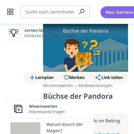
Suche
Neu: Karriere
Lernen lohnt sich!
Entdecke hier deine Chancen.
Lernplan
Merken
Link teilen
Wissenswertes
Redewendungen
Büchse der Pandora
(Video)
Wissenswertes
Interessante Fragen
Weitere Infos erhältst du im Beitrag
Warum knurrt der
zum Video
Magen?