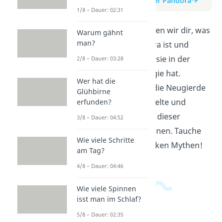
zum Beitrag: Büchse der Pandora
1/8 – Dauer: 02:31
In diesem Video erklären wir dir, was
Warum gähnt
man?
die Büchse der Pandora ist und
welche Auswirkungen sie in der
2/8 – Dauer: 03:28
griechischen Mythologie hat.
Wer hat die
Erfahre, wie Pandora die Neugierde
Glühbirne
der Menschen entfesselte und
erfunden?
welche Lehren wir aus dieser
3/8 – Dauer: 04:52
Geschichte ziehen können. Tauche
Wie viele Schritte
ein in die Welt der antiken Mythen!
am Tag?
4/8 – Dauer: 04:46
Wie viele Spinnen
isst man im Schlaf?
5/8 – Dauer: 02:35