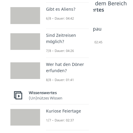
Beliebte Inhalte aus dem Bereich
Wissenswertes
Gibt es Aliens?
6/8 – Dauer: 04:42
Heureka
Revue
Blaupau
Sind Zeitreisen
Dauer: 02:25
passiere
se
möglich?
n
Dauer: 02:45
Dauer: 01:36
7/8 – Dauer: 04:26
Wer hat den Döner
erfunden?
8/8 – Dauer: 01:41
Wissenswertes
(Un)nützes Wissen
Kuriose Feiertage
1/7 – Dauer: 02:37