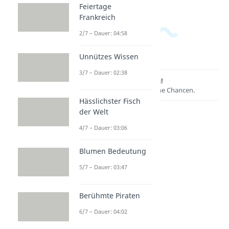
Feiertage
Frankreich
2/7 – Dauer: 04:58
Unnützes Wissen
3/7 – Dauer: 02:38
Lernen lohnt sich!
Entdecke hier deine Chancen.
Hässlichster Fisch
der Welt
4/7 – Dauer: 03:06
Blumen Bedeutung
5/7 – Dauer: 03:47
Berühmte Piraten
Weitere Inhalte:
6/7 – Dauer: 04:02
Wissenswertes