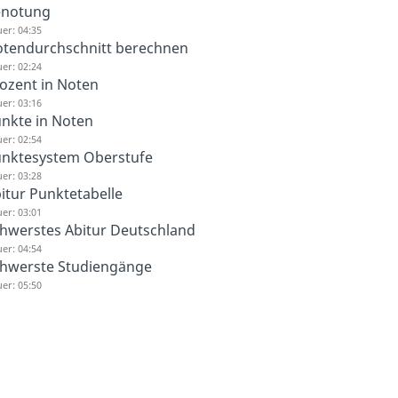
enotung
er: 04:35
tendurchschnitt berechnen
er: 02:24
ozent in Noten
er: 03:16
nkte in Noten
er: 02:54
nktesystem Oberstufe
er: 03:28
itur Punktetabelle
er: 03:01
hwerstes Abitur Deutschland
er: 04:54
hwerste Studiengänge
er: 05:50