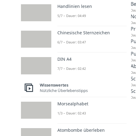
B
Handlinien lesen
Dau
No
5/7 – Dauer: 04:49
Dau
Pr
Chinesische Sternzeichen
Dau
Pu
6/7 – Dauer: 03:47
Dau
Pu
DIN A4
Dau
Ab
7/7 – Dauer: 02:42
Dau
Sc
Wissenswertes
Dau
Sc
Nützliche Überlebenstipps
Dau
Morsealphabet
1/3 – Dauer: 02:43
Atombombe überleben