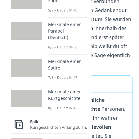
Sage
einem bestimmten Ort verbunden.
Somit gehören sie zum Gedankengut
5/8 – Dauer: 04:40
eines Volks, dem
Volkstum
. Sie wurden
Merkmale einer
ursprünglich
mündlich
innerhalb des
Parabel
Volkes weitererzählt und erst später
(Deutsch)
aufgeschrieben. Deshalb weißt du oft
6/8 – Dauer: 04:50
gar nicht, wer sich eine Sage eigentlich
Merkmale einer
ausgedacht hat.
Satire
7/8 – Dauer: 04:47
Sage Definition
Merkmale einer
Kurzgeschichte
Sagen sind
volkstümliche
Erzählungen über
echte
Personen,
8/8 – Dauer: 02:42
Orte und Ereignisse. Ihr wahrer
Epik
Kern wird mit
fantasievollen
Kurzgeschichten Anfang 20. Jh.
Elementen aufgearbeitet. Sie