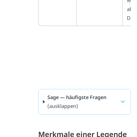
leic
abg
Deta
Sage — häufigste Fragen
(ausklappen)
Merkmale einer Legende