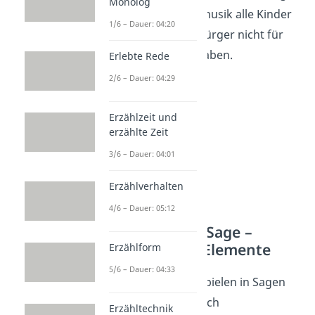
Monolog
mithilfe seiner Flötenmusik alle Kinder
1/6 – Dauer: 04:20
der Stadt, da ihn die Bürger nicht für
seine Arbeit bezahlt haben.
Erlebte Rede
2/6 – Dauer: 04:29
Erzählzeit und
erzählte Zeit
3/6 – Dauer: 04:01
Erzählverhalten
4/6 – Dauer: 05:12
Merkmale einer Sage –
Übernatürliche Elemente
Erzählform
5/6 – Dauer: 04:33
Nicht nur Menschen spielen in Sagen
eine wichtige Rolle. Auch
Erzähltechnik