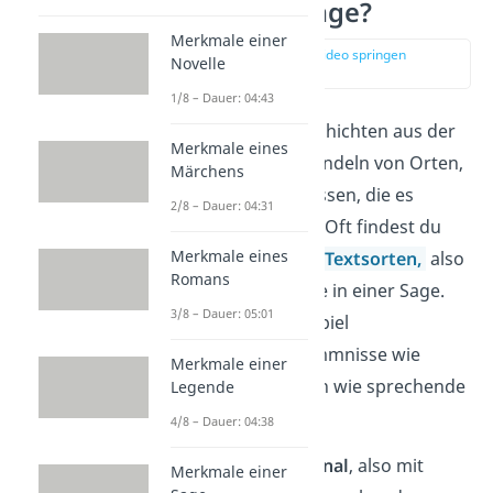
Was ist eine Sage?
Merkmale einer
zur Stelle im Video springen
Novelle
(00:15)
1/8 – Dauer: 04:43
Sagen sind kurze Geschichten aus der
Merkmale eines
Vergangenheit
. Sie handeln von Orten,
Märchens
Personen und Ereignissen, die es
2/8 – Dauer: 04:31
wirklich
gegeben hat. Oft findest du
Merkmale eines
allerdings auch fiktive
Textsorten,
also
Romans
ausgedachte Elemente in einer Sage.
3/8 – Dauer: 05:01
Dazu zählen zum Beispiel
märchenhafte Vorkommnisse wie
Merkmale einer
Magie und Fabelwesen wie sprechende
Legende
Tiere.
4/8 – Dauer: 04:38
Viele Sagen sind
regional
, also mit
Merkmale einer