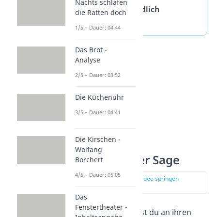
Nachts schlafen
wurden früher
mündlich
die Ratten doch
überliefert.
1/5 – Dauer: 04:44
Das Brot -
Analyse
2/5 – Dauer: 03:52
Die Küchenuhr
3/5 – Dauer: 04:41
Die Kirschen -
Wolfang
Merkmale einer Sage
Borchert
4/5 – Dauer: 05:05
zur Stelle im Video springen
(00:23)
Das
Fenstertheater -
Jede Textsorte erkennst du an ihren