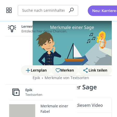
Suche
Neu: Karriere
Lernen lohnt sich!
Entdecke hier deine Chancen.
Lernplan
Merken
Link teilen
Epik
Merkmale von Textsorten
Merkmale einer Sage
Epik
Textsorten
Wichtige Inhalte in diesem Video
Merkmale einer
Fabel