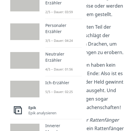
Erzähler
eine abenteuerliche Reise oder werden
2/5 – Dauer: 03:59
vor ein kniffliges Problem gestellt.
Personaler
Sage – Beispiel:
Im ersten Teil der
Erzähler
„Nibelungensage”
erschlägt der
3/5 – Dauer: 04:24
mutige Siegfried einen Drachen, um
den Schatz der Nibelungen zu erobern.
Neutraler
Erzähler
Die kurzen Erzählungen haben kein
4/5 – Dauer: 01:56
fest vorgeschriebenes Ende: Also ist es
nicht garantiert, dass der Held gewinnt
Ich-Erzähler
und die Handlung gut ausgeht. Und
5/5 – Dauer: 02:25
manchmal handeln Sagen sogar
komplett von bösen Machenschaften!
Epik
Epik analysieren
Sage – Beispiel:
In „
Der Rattenfänger
Innerer
von Hameln“
entführt ein Rattenfänger