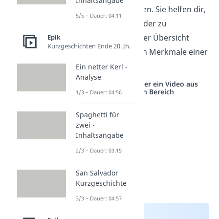
Inhaltsangabe
typischen Eigenschaften. Sie helfen dir,
5/5 – Dauer: 04:11
Geschichten voneinander zu
unterscheiden. In dieser Übersicht
Epik
Kurzgeschichten Ende 20. Jh.
lernst du alle wichtigen Merkmale einer
Sage kennen.
Ein netter Kerl -
Analyse
Studyflix vernetzt: Hier ein Video aus
einem anderen Bereich
1/3 – Dauer: 04:56
Spaghetti für
zwei -
Inhaltsangabe
2/3 – Dauer: 03:15
San Salvador
Kurzgeschichte
3/3 – Dauer: 04:57