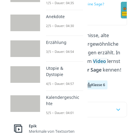
1/5 – Dauer: 04:35
Was ist eine Sage?
(00:15)
Anekdote
2/5 – Dauer: 04:30
Über besondere Ereignisse, alte
Erzählung
Traditionen oder außergewöhnliche
3/5 – Dauer: 04:54
Ortsnamen werden Sagen erzählt. In
unserem Beitrag und im
Video
lernst
Utopie &
du alle
Merkmale einer Sage
kennen!
Dystopie
4/5 – Dauer: 04:57
Klasse 4
Klasse 5
Klasse 6
Kalendergeschic
hte
Inhaltsübersicht
5/5 – Dauer: 04:01
Epik
Merkmale von Textsorten