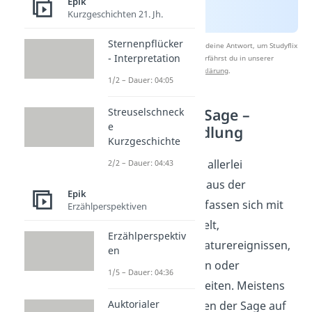
Epik
Kurzgeschichten 21. Jh.
Sternenpflücker
Nach Beantwortung speichern wir deine Antwort, um Studyflix
- Interpretation
zu verbessern. Mehr dazu erfährst du in unserer
Datenschutzerklärung
.
1/2 – Dauer: 04:05
Merkmale einer Sage –
Streuselschneck
e
Spannende Handlung
Kurzgeschichte
Sagen drehen sich um allerlei
2/2 – Dauer: 04:43
verschiedene Themen aus der
Epik
Vergangenheit
: Sie befassen sich mit
Erzählperspektiven
der Entstehung der Welt,
Erzählperspektiv
außergewöhnlichen Naturereignissen,
en
traditionellen Bräuchen oder
1/5 – Dauer: 04:36
regionalen Besonderheiten. Meistens
Auktorialer
begeben sich die Helden der Sage auf