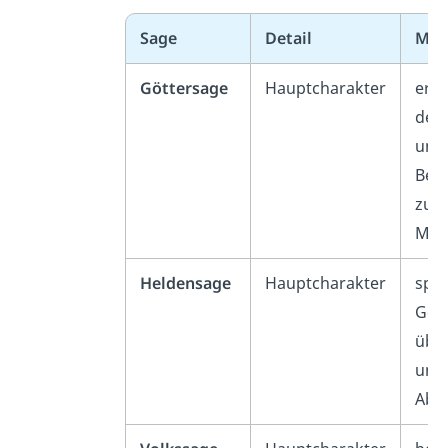
Sage
Detail
Mer
Göttersage
Hauptcharakter
erzä
den
und
Bez
zu 
Men
Heldensage
Hauptcharakter
spa
Ges
übe
und 
Abe