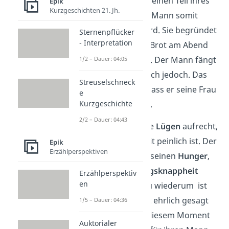
Ehefrau verzichtet auf einen Teil ihres
Epik
Kurzgeschichten 21. Jh.
Brotes und gibt ihrem Mann somit
mehr, damit er satt wird. Sie begründet
Sternenpflücker
- Interpretation
es damit, dass sie das Brot am Abend
nicht vertragen könne. Der Mann fängt
1/2 – Dauer: 04:05
an zu essen,
schämt
sich jedoch. Das
Streuselschneck
äußert sich dadurch, dass er seine Frau
e
nicht anschauen
kann.
Kurzgeschichte
2/2 – Dauer: 04:43
Die
Eheleute
halten die
Lügen
aufrecht,
weil ihnen die Wahrheit peinlich ist. Der
Epik
Erzählperspektiven
Mann schämt sich für seinen
Hunger
,
da er sich der
Nahrungsknappheit
Erzählperspektiv
en
bewusst ist. Seine Frau wiederum ist
verletzt, da er ihr nicht ehrlich gesagt
1/5 – Dauer: 04:36
hat, was ihm fehlt. In diesem Moment
Auktorialer