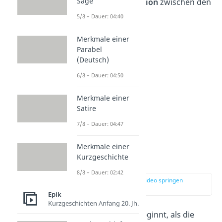
Sage
gestörte
Kommunikation
zwischen den
Eheleuten.
5/8 – Dauer: 04:40
Merkmale einer
Parabel
(Deutsch)
6/8 – Dauer: 04:50
Merkmale einer
Satire
7/8 – Dauer: 04:47
„Das Brot“ —
Merkmale einer
Kurzgeschichte
Inhaltsangabe
8/8 – Dauer: 02:42
zur Stelle im Video springen
(00:27)
Epik
Kurzgeschichten Anfang 20. Jh.
Die
Kurzgeschichte
beginnt, als die