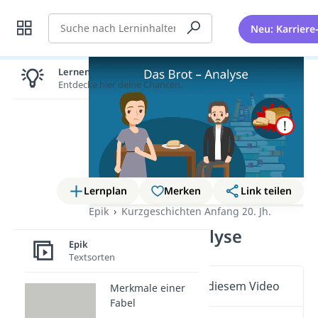
Suche
Neu: Karriere
Lernen lohnt sich!
Entdecke hier deine Chancen.
Lernplan
Merken
Link teilen
Epik
Kurzgeschichten Anfang 20. Jh.
Das Brot – Analyse
Epik
Textsorten
Wichtige Inhalte in diesem Video
Merkmale einer
Fabel