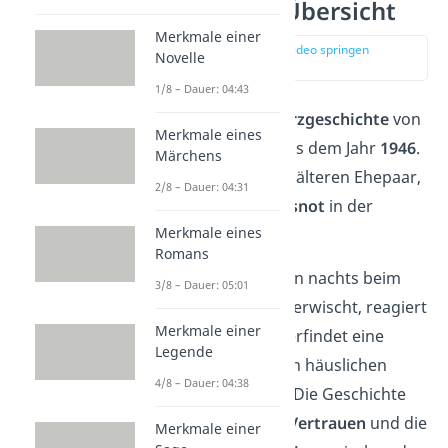
„Das Brot“ — Übersicht
Merkmale einer
zur Stelle im Video springen
Novelle
(00:15)
1/8 – Dauer: 04:43
„
Das Brot
“ ist eine
Kurzgeschichte
von
Merkmale eines
Wolfgang Borchert
aus dem Jahr
1946
.
Märchens
Sie handelt von einem älteren Ehepaar,
2/8 – Dauer: 04:31
das unter der
Hungersnot
in der
Merkmale eines
Nachkriegszeit
leidet.
Romans
Als die Fra
u ihren Mann nachts beim
3/8 – Dauer: 05:01
heimlichen Brotessen erwischt, reagiert
Merkmale einer
sie mit Mitgefühl. Sie erfindet eine
Legende
kleine Notlüge, um den häuslichen
4/8 – Dauer: 04:38
Frieden zu bewahren. Die Geschichte
thematisiert
Hunger
,
Vertrauen
und die
Merkmale einer