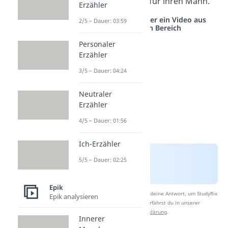
empfindet sie
Mitleid
für ihren Mann.
Erzähler
Studyflix vernetzt: Hier ein Video aus
2/5 – Dauer: 03:59
einem anderen Bereich
Personaler
Erzähler
3/5 – Dauer: 04:24
Neutraler
Erzähler
4/5 – Dauer: 01:56
Ich-Erzähler
5/5 – Dauer: 02:25
Epik
Nach Beantwortung speichern wir deine Antwort, um Studyflix
Epik analysieren
zu verbessern. Mehr dazu erfährst du in unserer
Datenschutzerklärung
.
Innerer