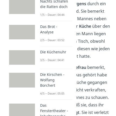
Nachts schlafen
Frau um
zwei Uhr morgens
durch ein
die Ratten doch
Geräusch geweckt wird. Sie bemerkt
1/5 – Dauer: 04:44
dabei das Fehlen ihres Mannes neben
ihr. Sie findet ihn in der
Küche
über den
Das Brot -
Analyse
Tisch gebeugt. Vor ihren Mann liegen
2/5 – Dauer: 03:52
Brotkrümmel
auf dem Tisch, obwohl
die Frau weiß, dass sie diesen wie jeden
Die Küchenuhr
Abend sauber gemacht hatte.
3/5 – Dauer: 04:41
Als der
Mann
seine
Ehefrau
bemerkt,
sagt er ihr, dass er etwas gehört habe
Die Kirschen -
Wolfang
und deswegen in die Küche gegangen
Borchert
sei. Die Frau kann es nicht verkraften,
4/5 – Dauer: 05:05
in die Augen ihres Mannes zu schauen.
In diesem Moment weiß sie, dass ihr
Das
Fenstertheater -
Mann sie gerade
anlügt
. Sie ist verletzt