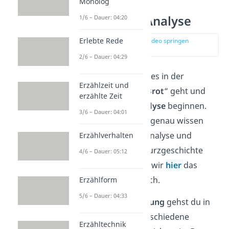
Monolog
„Das Brot“ — Analyse
1/6 – Dauer: 04:20
Erlebte Rede
zur Stelle im Video springen
(01:39)
2/6 – Dauer: 04:29
Jetzt
weißt du, worum es in der
Erzählzeit und
Kurzgeschichte „
Das Brot
“ geht und
erzählte Zeit
kannst mit deiner
Analyse
beginnen.
3/6 – Dauer: 04:01
Wenn du noch einmal genau wissen
willst, wie du bei der Analyse und
Erzählverhalten
Interpretation einer Kurzgeschichte
4/6 – Dauer: 05:12
vorgehst, dann haben wir
hier
das
passende
Video
für dich.
Erzählform
5/6 – Dauer: 04:33
Je nach
Aufgabenstellung
gehst du in
deiner Analyse auf verschiedene
Erzähltechnik