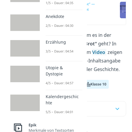
1/5 – Dauer: 04:35
„Das Brot“ —
Übersicht
(00:15)
Anekdote
2/5 – Dauer: 04:30
Du willst wissen, worum es in der
Erzählung
Kurzgeschichte
„Das Brot“
geht? In
3/5 – Dauer: 04:54
unserem Beitrag und im
Video
zeigen
wir dir eine „Das Brot“-Inhaltsangabe
Utopie &
und alles zur Analyse der Geschichte.
Dystopie
4/5 – Dauer: 04:57
Klasse 8
Klasse 9
Klasse 10
Kalendergeschic
hte
Inhaltsübersicht
5/5 – Dauer: 04:01
Epik
Merkmale von Textsorten