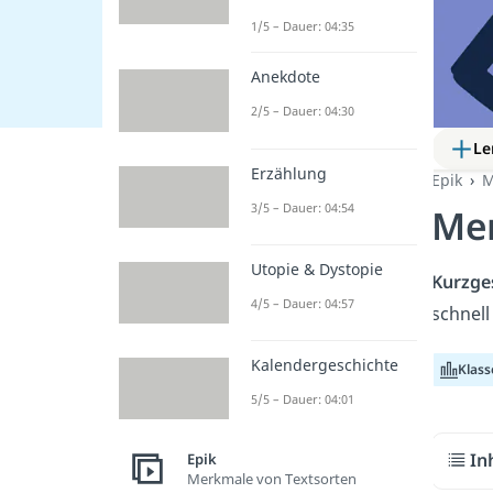
1/5 – Dauer: 04:35
Anekdote
2/5 – Dauer: 04:30
Le
Erzählung
Epik
M
3/5 – Dauer: 04:54
Mer
Utopie & Dystopie
Kurzge
4/5 – Dauer: 04:57
schnell
Kalendergeschichte
Klass
5/5 – Dauer: 04:01
In
Epik
Merkmale von Textsorten