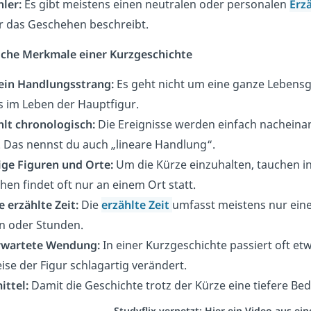
hler:
Es gibt meistens einen neutralen oder personalen
Erzä
r das Geschehen beschreibt.
liche Merkmale einer Kurzgeschichte
 ein Handlungsstrang:
Es geht nicht um eine ganze Lebensg
s im Leben der Hauptfigur.
hlt chronologisch:
Die Ereignisse werden einfach nacheinand
. Das nennst du auch „lineare Handlung“.
ige Figuren und Orte:
Um die Kürze einzuhalten, tauchen in
en findet oft nur an einem Ort statt.
e erzählte Zeit:
Die
erzählte Zeit
umfasst meistens nur eine
n oder Stunden.
rwartete Wendung:
In einer Kurzgeschichte passiert oft et
ise der Figur schlagartig verändert.
ittel:
Damit die Geschichte trotz der Kürze eine tiefere Bed
Studyflix vernetzt: Hier ein Video aus e