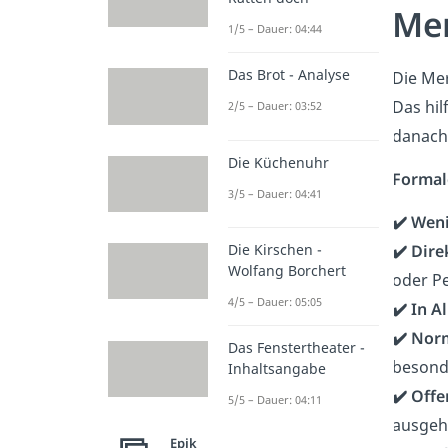
Mer
1/5 – Dauer: 04:44
Das Brot - Analyse
Die Mer
Das hil
2/5 – Dauer: 03:52
danac
Die Küchenuhr
Formal
3/5 – Dauer: 04:41
✔️ Weni
Die Kirschen -
✔️ Dire
Wolfang Borchert
oder Pe
4/5 – Dauer: 05:05
✔️ In A
✔️ Nor
Das Fenstertheater -
besond
Inhaltsangabe
✔️ Offe
5/5 – Dauer: 04:11
ausgehe
Epik