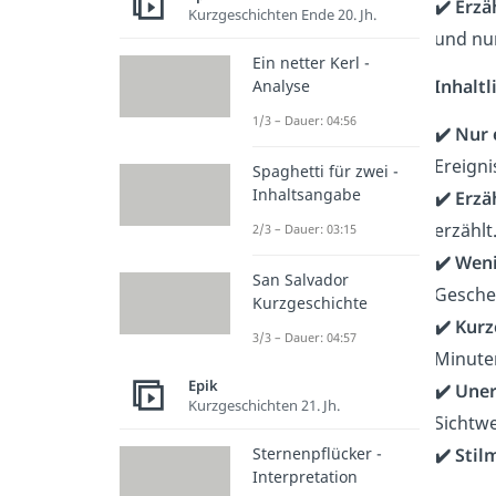
✔️ Erzä
Kurzgeschichten Ende 20. Jh.
und nu
Ein netter Kerl -
Inhalt
Analyse
1/3 – Dauer: 04:56
✔️ Nur
Ereigni
Spaghetti für zwei -
Inhaltsangabe
✔️ Erzä
erzählt
2/3 – Dauer: 03:15
✔️ Wen
San Salvador
Gescheh
Kurzgeschichte
✔️ Kurz
3/3 – Dauer: 04:57
Minute
Epik
✔️ Une
Kurzgeschichten 21. Jh.
Sichtwe
Sternenpflücker -
✔️ Stilm
Interpretation