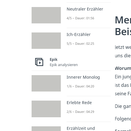
Neutraler Erzähler
Mer
4/5 – Dauer: 01:56
Bei
Ich-Erzähler
5/5 – Dauer: 02:25
Jetzt w
uns di
Epik
Epik analysieren
Worum 
Ein jun
Innerer Monolog
ist das
1/6 – Dauer: 04:20
seine F
Erlebte Rede
Die ga
2/6 – Dauer: 04:29
Folgen
Erzählzeit und