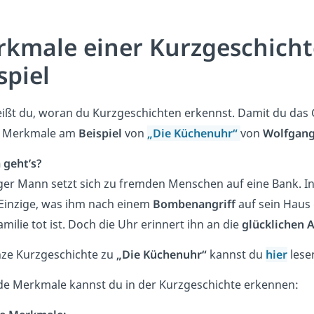
kmale einer Kurzgeschich
spiel
eißt du, woran du Kurzgeschichten erkennst. Damit du da
e Merkmale am
Beispiel
von
„
Die Küchenuhr
“
von
Wolfgang
geht’s?
ger Mann setzt sich zu fremden Menschen auf eine Bank. In 
 Einzige, was ihm nach einem
Bombenangriff
auf sein Haus 
amilie tot ist. Doch die Uhr erinnert ihn an die
glücklichen 
nze Kurzgeschichte zu
„Die Küchenuhr“
kannst du
hier
lese
de Merkmale kannst du in der Kurzgeschichte erkennen: