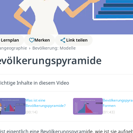
Lernplan
Merken
Link teilen
ngeographie
Bevölkerung: Modelle
evölkerungspyramide
ichtige Inhalte in diesem Video
Was ist eine
Bevölkerungspyr
Bevölkerungspyramide?
Formen
(00:14)
(01:43)
ist eigentlich eine Bevölkerungspyram
ide, wie ist sie aufg