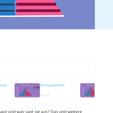
amide
Die Pagodenform
Die 
(01:51)
(02:1
ebaut und was sagt sie aus? Das und weitere