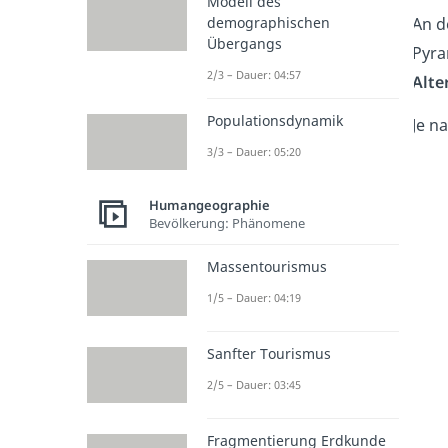
Modell des
demographischen
An 
Übergangs
Pyra
2/3 – Dauer: 04:57
Alte
Populationsdynamik
Je n
3/3 – Dauer: 05:20
Humangeographie
Bevölkerung: Phänomene
Massentourismus
1/5 – Dauer: 04:19
Sanfter Tourismus
2/5 – Dauer: 03:45
Fragmentierung Erdkunde