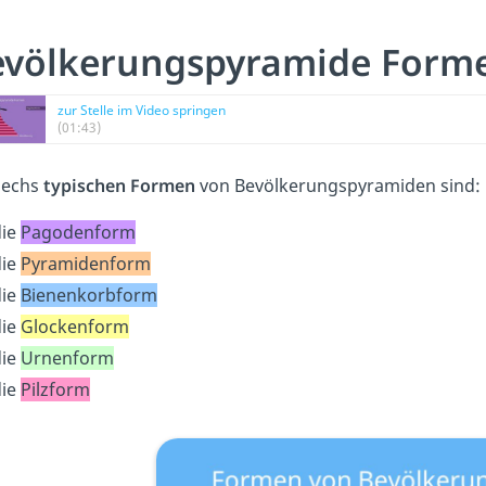
evölkerungspyramide Form
zur Stelle im Video springen
(01:43)
sechs
typischen Formen
von Bevölkerungspyramiden sind:
die
Pagodenform
die
Pyramidenform
die
Bienenkorbform
die
Glockenform
die
Urnenform
die
Pilzform