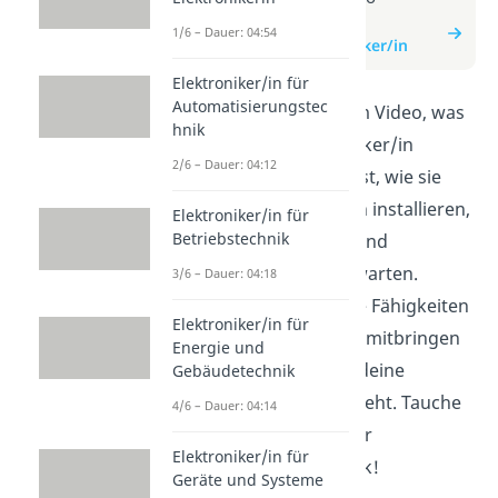
zum Beitrag:
1/6 – Dauer: 04:54
Anlagenmechaniker/in
Elektroniker/in für
Automatisierungstec
Erfahre in diesem Video, was
hnik
Anlagenmechaniker/in
2/6 – Dauer: 04:12
machen. Du lernst, wie sie
Heizungsanlagen installieren,
Elektroniker/in für
Betriebstechnik
Rohre verlegen und
Sanitäranlagen warten.
3/6 – Dauer: 04:18
Entdecke, welche Fähigkeiten
Elektroniker/in für
du für den Beruf mitbringen
Energie und
solltest und wie deine
Gebäudetechnik
Ausbildung aussieht. Tauche
4/6 – Dauer: 04:14
ein in die Welt der
Elektroniker/in für
Anlagenmechanik!
Geräte und Systeme