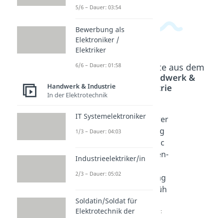
5/6 – Dauer: 03:54
Bewerbung als
Elektroniker /
Elektriker
6/6 – Dauer: 01:58
Beliebte Inhalte aus dem
Bereich
Handwerk &
Industrie
Handwerk & Industrie
In der Elektrotechnik
IT Systemelektroniker
Anlag
Masc
Bewer
enme
hinen-
bung
1/3 – Dauer: 04:03
chani
und
Masc
ker/in
Anlag
hinen-
Industrieelektriker/in
SHK
enfüh
und
2/3 – Dauer: 05:02
Dauer:
rer/in
Anlag
03:47
Dauer:
enfüh
04:02
rer
Soldatin/Soldat für
Elektrotechnik der
Dauer: