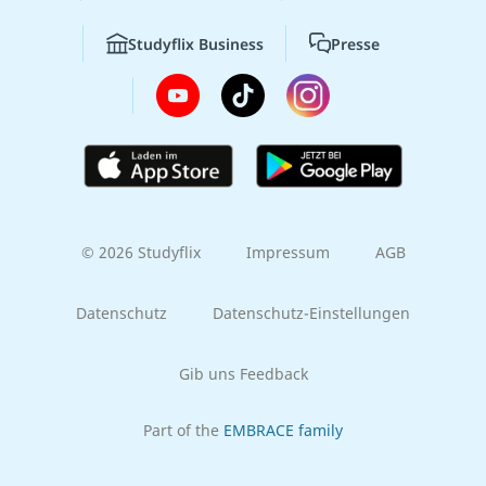
Studyflix Business
Presse
© 2026 Studyflix
Impressum
AGB
Datenschutz
Datenschutz-Einstellungen
Gib uns Feedback
Part of the
EMBRACE family