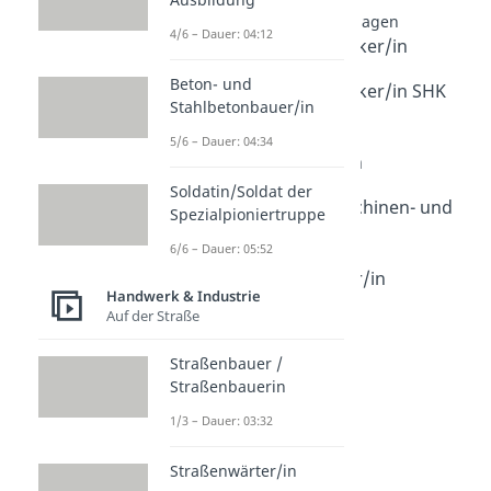
Maschinen und Anlagen
4/6 – Dauer: 04:12
Anlagenmechaniker/in
Dauer: 03:44
Beton- und
Anlagenmechaniker/in SHK
Stahlbetonbauer/in
Dauer: 03:47
Maschinen- und
5/6 – Dauer: 04:34
Anlagenführer/in
Dauer: 04:02
Soldatin/Soldat der
Bewerbung Maschinen- und
Spezialpioniertruppe
Anlagenführer
6/6 – Dauer: 05:52
Dauer: 02:08
Prozesstechniker/in
Handwerk & Industrie
Dauer: 05:14
Auf der Straße
Straßenbauer /
Straßenbauerin
1/3 – Dauer: 03:32
Straßenwärter/in