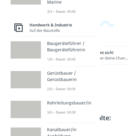
02:08
Marine
3/3 – Dauer: 05:56
Handwerk & Industrie
Auf der Baustelle
Baugeräteführer /
Baugeräteführerin
Lernen lohnt sich!
Entdecke hier deine Chancen.
1/6 – Dauer: 03:43
Gerüstbauer /
Gerüstbauerin
2/6 – Dauer: 03:35
Rohrleitungsbauer/in
3/6 – Dauer: 03:30
Weitere Inhalte:
Handwerk &
Kanalbauer/in
Industrie
Ausbildung