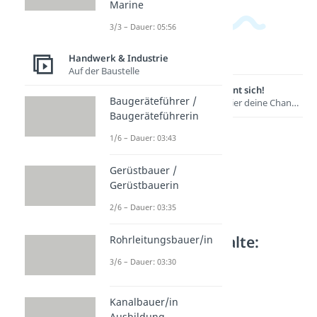
Marine
3/3 – Dauer: 05:56
Handwerk & Industrie
Auf der Baustelle
Lernen lohnt sich!
Baugeräteführer /
Entdecke hier deine Chancen.
Baugeräteführerin
1/6 – Dauer: 03:43
Gerüstbauer /
Gerüstbauerin
2/6 – Dauer: 03:35
Weitere Inhalte:
Rohrleitungsbauer/in
Handwerk &
3/6 – Dauer: 03:30
Industrie
Mit Stein und Gold
Kanalbauer/in
Glaser / Glaserin
Ausbildung