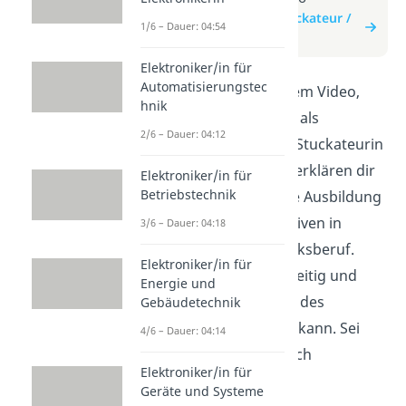
zum Beitrag: Stuckateur /
1/6 – Dauer: 04:54
Stuckateurin
Elektroniker/in für
Automatisierungstec
Entdecke in diesem Video,
hnik
was es bedeutet, als
2/6 – Dauer: 04:12
Stuckateur oder Stuckateurin
zu arbeiten! Wir erklären dir
Elektroniker/in für
Betriebstechnik
die Aufgaben, die Ausbildung
und die Perspektiven in
3/6 – Dauer: 04:18
diesem Handwerksberuf.
Elektroniker/in für
Erfahre, wie vielseitig und
Energie und
kreativ der Beruf des
Gebäudetechnik
Stuckateurs sein kann. Sei
4/6 – Dauer: 04:14
dabei und lass dich
Elektroniker/in für
inspirieren!
Geräte und Systeme