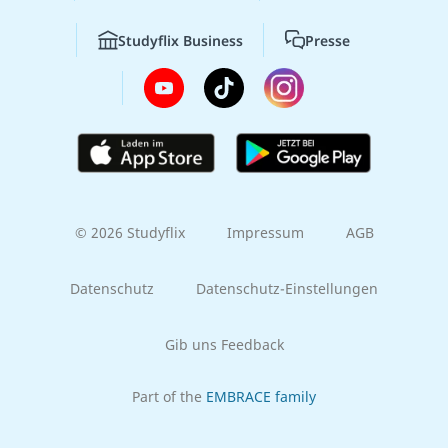
Studyflix Business
Presse
© 2026 Studyflix
Impressum
AGB
Datenschutz
Datenschutz-Einstellungen
Gib uns Feedback
Part of the
EMBRACE family