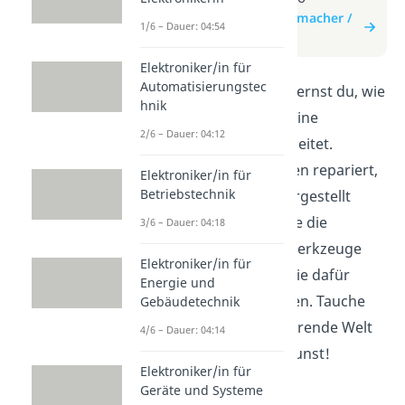
zum Beitrag: Uhrmacher /
1/6 – Dauer: 04:54
Uhrmacherin
Elektroniker/in für
Automatisierungstec
In diesem Video lernst du, wie
hnik
ein Uhrmacher/eine
2/6 – Dauer: 04:12
Uhrmacherin arbeitet.
Erfahre, wie Uhren repariert,
Elektroniker/in für
Betriebstechnik
gewartet und hergestellt
werden. Entdecke die
3/6 – Dauer: 04:18
verschiedenen Werkzeuge
Elektroniker/in für
und Techniken, die dafür
Energie und
verwendet werden. Tauche
Gebäudetechnik
ein in die faszinierende Welt
4/6 – Dauer: 04:14
der Uhrmacherkunst!
Elektroniker/in für
Geräte und Systeme