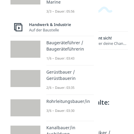
Marine
3/3 – Dauer: 05:56
Handwerk & Industrie
Auf der Baustelle
Lernen lohnt sich!
Baugeräteführer /
Entdecke hier deine Chancen.
Baugeräteführerin
1/6 – Dauer: 03:43
Gerüstbauer /
Gerüstbauerin
2/6 – Dauer: 03:35
Weitere Inhalte:
Rohrleitungsbauer/in
Handwerk &
3/6 – Dauer: 03:30
Industrie
Feinmechanik
Kanalbauer/in
Feinwerkmechaniker /
Ausbildung