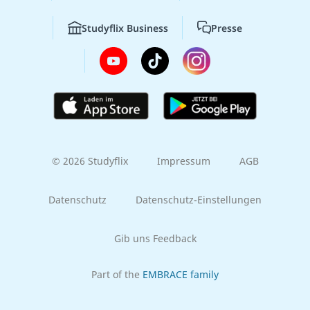
Studyflix Business
Presse
© 2026 Studyflix
Impressum
AGB
Datenschutz
Datenschutz-Einstellungen
Gib uns Feedback
Part of the
EMBRACE family