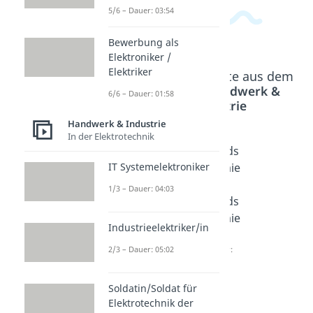
5/6 – Dauer: 03:54
Bewerbung als
Elektroniker /
Elektriker
Beliebte Inhalte aus dem
Bereich
Handwerk &
6/6 – Dauer: 01:58
Industrie
Handwerk & Industrie
In der Elektrotechnik
Galva
Glaser
Golds
IT Systemelektroniker
niseur
/
chmie
Dauer:
Glaser
d /
1/3 – Dauer: 04:03
04:09
in
Golds
Dauer:
chmie
Industrieelektriker/in
04:01
din
Dauer:
2/3 – Dauer: 05:02
04:03
Soldatin/Soldat für
Elektrotechnik der