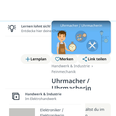
Lernen lohnt sich!
Entdecke hier deine Chancen.
Lernplan
Merken
Link teilen
Handwerk & Industrie
Feinmechanik
Uhrmacher /
Uhrmacherin
(Video)
Handwerk & Industrie
Im Elektrohandwerk
Weitere Infos erhältst du im
Elektroniker /
Beitrag zum Video
Elektronikerin