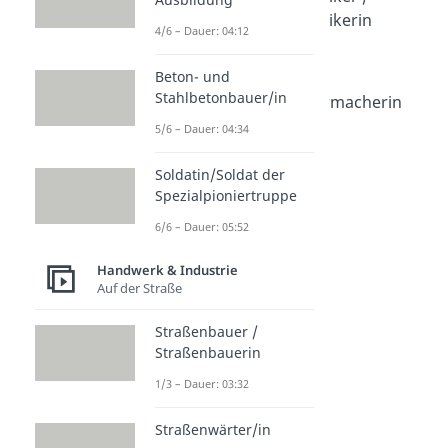
Feinwerkmechanikerin
4/6 – Dauer: 04:12
Dauer: 04:16
Feinoptiker/in
Beton- und
Dauer: 04:15
Stahlbetonbauer/in
Uhrmacher / Uhrmacherin
Dauer: 03:58
5/6 – Dauer: 04:34
Galvaniseur
Dauer: 04:09
Soldatin/Soldat der
Spezialpioniertruppe
6/6 – Dauer: 05:52
Handwerk & Industrie
Auf der Straße
Straßenbauer /
Straßenbauerin
1/3 – Dauer: 03:32
Straßenwärter/in