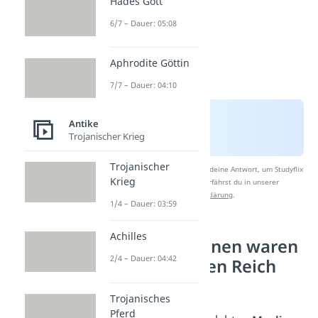
Hades Gott
6/7 – Dauer: 05:08
Aphrodite Göttin
7/7 – Dauer: 04:10
Antike
Trojanischer Krieg
Trojanischer
Nach Beantwortung speichern wir deine Antwort, um Studyflix
Krieg
zu verbessern. Mehr dazu erfährst du in unserer
Datenschutzerklärung
.
1/4 – Dauer: 03:59
Achilles
Welche Religionen waren
2/4 – Dauer: 04:42
im Osmanischen Reich
vertreten?
Trojanisches
Pferd