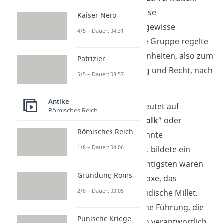
Dabei bekamen religiöse
Kaiser Nero
Gemeinschaften eine gewisse
4/5 – Dauer: 04:31
Selbstverwaltung. Jede Gruppe regelte
ihre inneren Angelegenheiten, also zum
Patrizier
Beispiel Ehe, Erziehung und Recht, nach
5/5 – Dauer: 03:57
ihren eigenen Regeln.
Antike
Das Wort „Millet“ bedeutet auf
Römisches Reich
Türkisch so viel wie „
Volk
“ oder
Römisches Reich
„
Nation
“. Jede anerkannte
1/8 – Dauer: 04:06
Religionsgemeinschaft bildete ein
eigenes Millet. Die wichtigsten waren
Gründung Roms
das griechisch-orthodoxe, das
2/8 – Dauer: 03:05
armenische und das jüdische Millet.
Jedes hatte seine eigene Führung, die
Punische Kriege
gegenüber dem Sultan verantwortlich