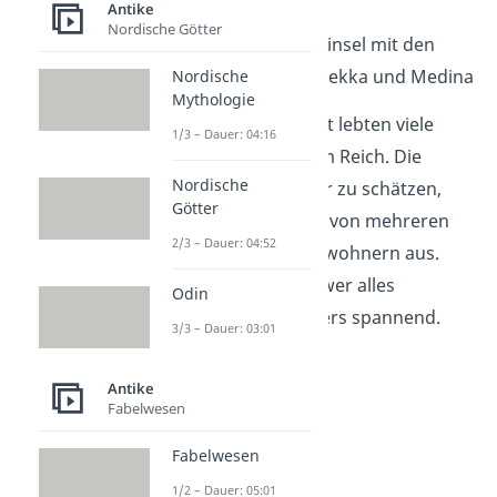
Antike
Rumäniens
Nordische Götter
die Arabische Halbinsel mit den
heiligen Städten Mekka und Medina
Nordische
Mythologie
Auf seinem Höhepunkt lebten viele
1/3 – Dauer: 04:16
Millionen Menschen im Reich. Die
Nordische
genaue Zahl ist schwer zu schätzen,
Götter
aber Historiker gehen von mehreren
2/3 – Dauer: 04:52
Dutzend Millionen Einwohnern aus.
Das macht die Frage, wer alles
Odin
dazugehörte, besonders spannend.
3/3 – Dauer: 03:01
Antike
Fabelwesen
Fabelwesen
1/2 – Dauer: 05:01