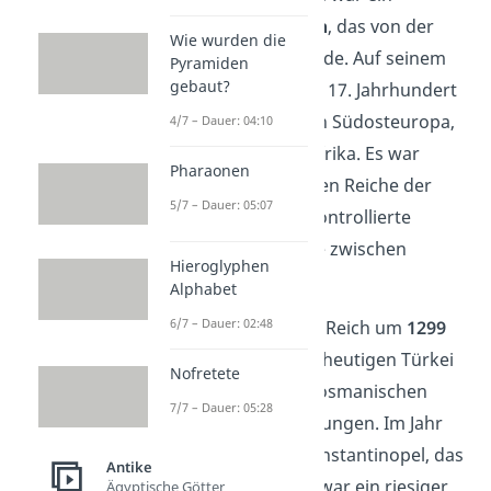
islamisches Großreich
, das von der
Wie wurden die
Türkei aus regiert wurde. Auf seinem
Pyramiden
gebaut?
Höhepunkt im 16. und 17. Jahrhundert
umfasste es Gebiete in Südosteuropa,
4/7 – Dauer: 04:10
Westasien und Nordafrika. Es war
Pharaonen
damit eines der größten Reiche der
5/7 – Dauer: 05:07
Weltgeschichte und kontrollierte
wichtige Handelswege zwischen
Hieroglyphen
Europa und Asien.
Alphabet
6/7 – Dauer: 02:48
Gegründet wurde das Reich um
1299
von Osman I. Von der heutigen Türkei
Nofretete
aus expandierten die osmanischen
7/7 – Dauer: 05:28
Herrscher in alle Richtungen. Im Jahr
1453 eroberten sie Konstantinopel, das
Antike
heutige Istanbul. Das war ein riesiger
Ägyptische Götter