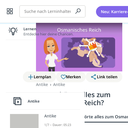
Suche
Neu: Karriere
Lernen lohnt sich!
Entdecke hier deine Chancen.
Lernplan
Merken
Link teilen
Antike
Antike
Wer gehörte alles zum
Osmanischen Reich?
Antike
Antike
Übersicht
Wer gehörte alles zum Osma
1/7 – Dauer: 05:23