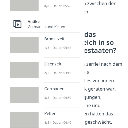
wieder zu Spannungen zwischen den
8/8 – Dauer: 05:26
verschiedenen Gruppen.
Antike
Germanen und Kelten
Warum zerfiel das
Bronzezeit
Osmanische Reich in so
1/5 – Dauer: 04:42
viele Nachfolgestaaten?
Das Osmanische Reich zerfiel nach dem
Eisenzeit
Ersten Weltkrieg
in viele
2/5 – Dauer: 03:46
Nachfolgestaaten, weil es von innen
und außen unter Druck geraten war.
Germanen
Nationalistische Bewegungen,
3/5 – Dauer: 04:50
wirtschaftliche Schwäche und
militärische Niederlagen hatten das
Kelten
Reich über Jahrzehnte geschwächt.
4/5 – Dauer: 04:40