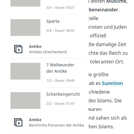
Im Osmanischen Reich lebten
Muslime,
3/4 – Dauer: 03:27
Christen und Juden nebeneinander
.
Der
Islam
war die offizielle
Sparta
Staatsreligion. Aber Christen und Juden
4/4 – Dauer: 04:05
durften ihren Glauben offiziell
ausüben. Das war für die damalige Zeit
Antike
Antikes Griechenland
ungewöhnlich und machte das Reich zu
einem vergleichsweise toleranten Ort.
7 Weltwunder
der Antike
Die Muslime stellten die größte
1/2 – Dauer: 04:49
Gruppe. Unter ihnen gab es
Sunniten
und Schiiten,
also verschiedene
Scherbengericht
Richtungen innerhalb des Islams. Die
2/2 – Dauer: 01:47
osmanischen Sultane waren
sunnitische Muslime und sahen sich als
Antike
Berühmte Personen der Antike
Schützer des sunnitischen Islams.