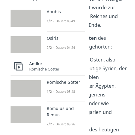
Wendepunkt. Die Stadt wurde zur
Anubis
neuen Hauptstadt des Reiches und
1/2 – Dauer: 03:49
blieb es bis zu dessen Ende.
Zu den
größten Gebieten
des
Osiris
Osmanischen Reiches gehörten:
2/2 – Dauer: 04:24
der gesamte Nahe Osten, also
Antike
Gebiete wie das heutige Syrien, der
Römische Götter
Irak und Saudi-Arabien
Römische Götter
Nordafrika, darunter Ägypten,
1/2 – Dauer: 05:48
Libyen und Teile Algeriens
der Balkan, also Länder wie
Romulus und
Griechenland, Bulgarien und
Remus
Serbien
2/2 – Dauer: 03:26
Teile Ungarns und des heutigen