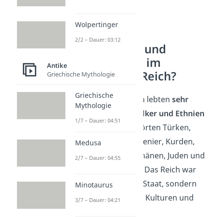
Wolpertinger
2/2 – Dauer: 03:12
Welche Völker und
Ethnien lebten im
Antike
Osmanischen Reich?
Griechische Mythologie
Griechische
Im Osmanischen Reich lebten
sehr
Mythologie
viele verschiedene Völker und Ethnien
1/7 – Dauer: 04:51
zusammen. Dazu gehörten Türken,
Araber, Griechen, Armenier, Kurden,
Medusa
Serben, Bulgaren, Rumänen, Juden und
2/7 – Dauer: 04:55
viele andere Gruppen. Das Reich war
also kein einheitlicher Staat, sondern
Minotaurus
ein buntes Mosaik aus Kulturen und
3/7 – Dauer: 04:21
Sprachen.