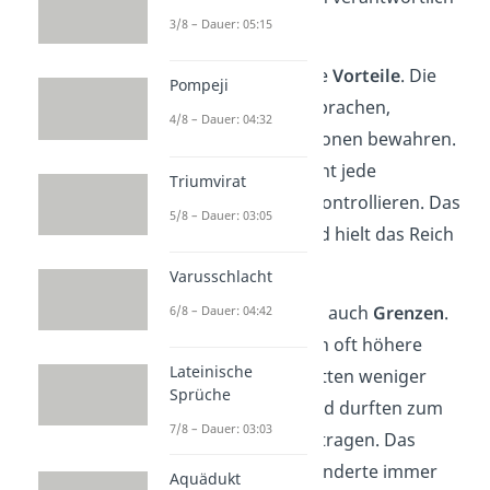
3/8 – Dauer: 05:15
war.
Das System hatte klare
Vorteile
. Die
Pompeji
Völker konnten ihre Sprachen,
4/8 – Dauer: 04:32
Religionen und Traditionen bewahren.
Der Sultan musste nicht jede
Triumvirat
Gemeinschaft direkt kontrollieren. Das
5/8 – Dauer: 03:05
sparte Ressourcen und hielt das Reich
zusammen.
Varusschlacht
Aber das System hatte auch
Grenzen
.
6/8 – Dauer: 04:42
Nichtmuslime mussten oft höhere
Lateinische
Steuern zahlen. Sie hatten weniger
Sprüche
Rechte als Muslime und durften zum
7/8 – Dauer: 03:03
Beispiel keine Waffen tragen. Das
führte über die Jahrhunderte immer
Aquädukt