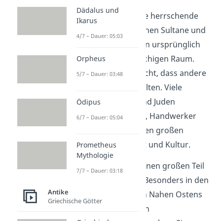
Dädalus und
Die
Türken
bildeten die herrschende
Ikarus
Gruppe. Die osmanischen Sultane und
4/7 – Dauer: 05:03
ihre Verwaltung kamen ursprünglich
aus dem türkischsprachigen Raum.
Orpheus
Aber das bedeutete nicht, dass andere
5/7 – Dauer: 03:48
Völker keine Rolle spielten. Viele
Griechen, Armenier und Juden
Ödipus
arbeiteten als Händler, Handwerker
6/7 – Dauer: 05:04
oder Beamte und hatten großen
Einfluss auf Wirtschaft und Kultur.
Prometheus
Mythologie
Die
Araber
machten einen großen Teil
7/7 – Dauer: 03:18
der Bevölkerung aus. Besonders in den
Antike
Gebieten des heutigen Nahen Ostens
Griechische Götter
und Nordafrikas lebten