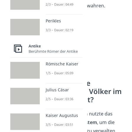
2/3 – Dauer: 04:49
Religion und Kultur bewahren.
Perikles
3/3 – Dauer: 02:19
Antike
Berühmte Römer der Antike
Römische Kaiser
1/5 – Dauer: 05:09
Wie wurden die
verschiedenen Völker im
Julius Cäsar
Reich verwaltet?
2/5 – Dauer: 03:36
Das Osmanische Reich nutzte das
Kaiser Augustus
sogenannte
Millet-System
, um die
3/5 – Dauer: 03:51
verschiedenen Völker zu verwalten.