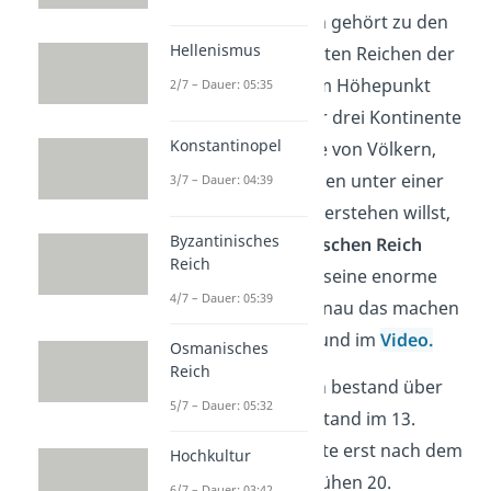
Das Osmanische Reich gehört zu den
Hellenismus
größten und mächtigsten Reichen der
Geschichte. Auf seinem Höhepunkt
2/7 – Dauer: 05:35
erstreckte es sich über drei Kontinente
Konstantinopel
und vereinte Hunderte von Völkern,
Sprachen und Religionen unter einer
3/7 – Dauer: 04:39
Herrschaft. Wenn du verstehen willst,
Byzantinisches
wer alles zum
Osmanischen Reich
Reich
gehörte, musst du dir seine enorme
4/7 – Dauer: 05:39
Vielfalt anschauen. Genau das machen
wir in diesem Beitrag und im
Video.
Osmanisches
Reich
Das Osmanische Reich bestand über
5/7 – Dauer: 05:32
600 Jahre lang. Es entstand im 13.
Jahrhundert und endete erst nach dem
Hochkultur
Ersten Weltkrieg im frühen 20.
6/7 – Dauer: 03:42