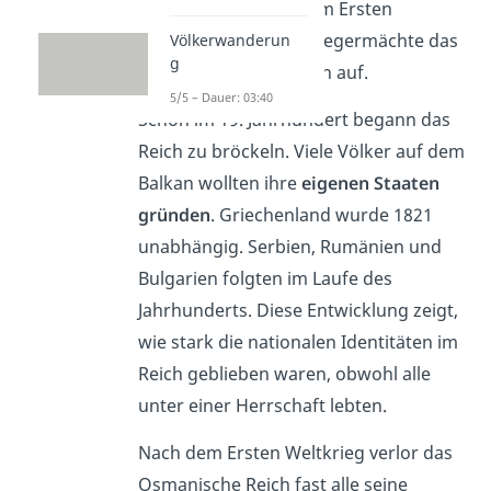
Nach der Niederlage im Ersten
Weltkrieg teilten die Siegermächte das
Völkerwanderun
g
Reichsgebiet unter sich auf.
5/5 – Dauer: 03:40
Schon im 19. Jahrhundert begann das
Reich zu bröckeln. Viele Völker auf dem
Balkan wollten ihre
eigenen Staaten
gründen
. Griechenland wurde 1821
unabhängig. Serbien, Rumänien und
Bulgarien folgten im Laufe des
Jahrhunderts. Diese Entwicklung zeigt,
wie stark die nationalen Identitäten im
Reich geblieben waren, obwohl alle
unter einer Herrschaft lebten.
Nach dem Ersten Weltkrieg verlor das
Osmanische Reich fast alle seine