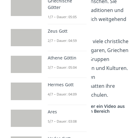
Griechische
arabischsprachige Menschen. Sie
Götter
hatten ihre eigenen Traditionen und
1/7 – Dauer: 05:05
Strukturen, die das Reich weitgehend
respektierte.
Zeus Gott
Auf dem Balkan lebten viele christliche
2/7 – Dauer: 04:59
Völker wie Serben, Bulgaren, Griechen
Athene Göttin
und Rumänen. Diese Gruppen
behielten ihre Sprachen und Kulturen.
3/7 – Dauer: 05:04
Sie lebten oft in eigenen
Hermes Gott
Gemeinschaften und hatten ihre
eigenen Kirchen und Schulen.
4/7 – Dauer: 04:09
Studyflix vernetzt: Hier ein Video aus
einem anderen Bereich
Ares
5/7 – Dauer: 03:08