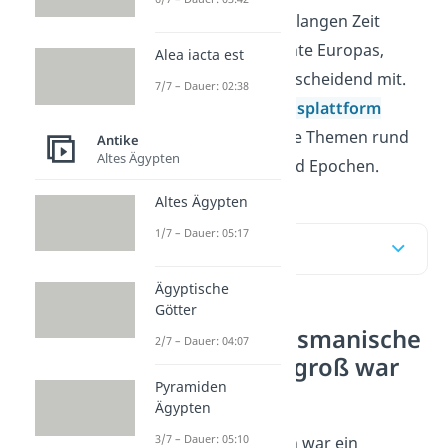
Jahrhundert. In dieser langen Zeit
prägte es die Geschichte Europas,
Alea iacta est
Asiens und Afrikas entscheidend mit.
7/7 – Dauer: 02:38
Auf
unserer Geschichtsplattform
findest du viele weitere Themen rund
Antike
Altes Ägypten
um Weltgeschichte und Epochen.
Altes Ägypten
1/7 – Dauer: 05:17
Inhaltsübersicht
Ägyptische
Götter
Was war das Osmanische
2/7 – Dauer: 04:07
Reich und wie groß war
Pyramiden
es?
Ägypten
3/7 – Dauer: 05:10
Das Osmanische Reich war ein