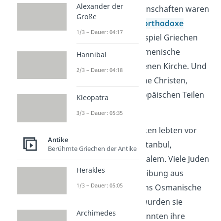
Alexander der
Die christlichen Gemeinschaften waren
Große
sehr vielfältig. Es gab
orthodoxe
1/3 – Dauer: 04:17
Christen, also zum Beispiel Griechen
und Serben. Es gab armenische
Hannibal
Christen mit einer eigenen Kirche. Und
2/3 – Dauer: 04:18
es gab auch katholische Christen,
besonders in den europäischen Teilen
Kleopatra
des Reiches.
3/3 – Dauer: 05:35
Jüdische Gemeinschaften lebten vor
Antike
allem in Städten wie Istanbul,
Berühmte Griechen der Antike
Thessaloniki und Jerusalem. Viele Juden
Herakles
waren nach der Vertreibung aus
1/3 – Dauer: 05:05
Spanien im Jahr 1492 ins Osmanische
Reich geflohen. Dort wurden sie
Archimedes
aufgenommen und konnten ihre