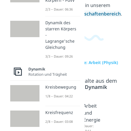
Körpern - PdvV
passende Videos in unserem
2/3 – Dauer: 06:36
Ingenieurwissenschaftenbereich
.
Dynamik des
starren Körpers
-
Lagrange'sche
Gleichung
3/3 – Dauer: 09:26
zur Videoseite: Arbeit (Physik)
Dynamik
Rotation und Trägheit
Beliebte Inhalte aus dem
Bereich
Dynamik
Kreisbewegung
1/8 – Dauer: 04:22
Beschle
Hubarb
Arbeit
Kreisfrequenz
unigun
eit
und
gsarbeit
Dauer:
Energie
2/8 – Dauer: 03:08
03:44
Dauer:
Dauer:
03:43
10:11