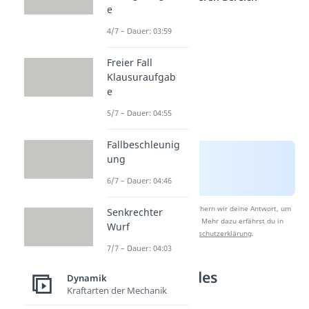
e
4/7 – Dauer: 03:59
Freier Fall
Klausuraufgab
e
5/7 – Dauer: 04:55
Fallbeschleunig
ung
6/7 – Dauer: 04:46
Nach Beantwortung speichern wir deine Antwort, um
Senkrechter
Studyflix zu verbessern. Mehr dazu erfährst du in
Wurf
unserer
Datenschutzerklärung
.
7/7 – Dauer: 04:03
Bedeutung des
Dynamik
Kraftarten der Mechanik
Vorzeichens