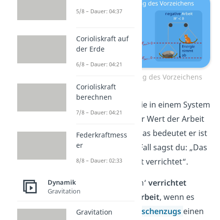
5/8 – Dauer: 04:37
Corioliskraft auf
der Erde
6/8 – Dauer: 04:21
Arbeit: Bedeutung des Vorzeichens
Corioliskraft
berechnen
Nimmt die Energie in einem System
7/8 – Dauer: 04:21
aber ab, so ist der Wert der Arbeit
kleiner als Null. Das bedeutet er ist
Federkraftmess
er
negativ
. In dem Fall sagst du: „Das
System hat Arbeit verrichtet“.
8/8 – Dauer: 02:33
Das System ‚Stein‘
verrichtet
Dynamik
Gravitation
beispielsweise Arbeit
, wenn es
mithilfe eines
Flaschenzugs
einen
Gravitation