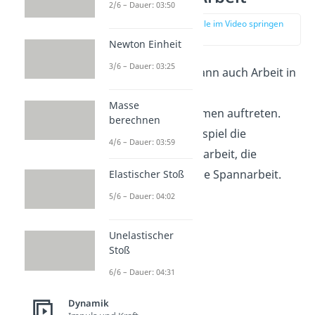
2/6 – Dauer: 03:50
zur Stelle im Video springen
(03:04)
Newton Einheit
3/6 – Dauer: 03:25
So wie Energie kann auch Arbeit in
verschiedenen
Masse
Erscheinungsformen auftreten.
berechnen
Das sind zum Beispiel die
4/6 – Dauer: 03:59
Beschleunigungsarbeit, die
Hubarbeit
und die Spannarbeit.
Elastischer Stoß
5/6 – Dauer: 04:02
Unelastischer
Stoß
6/6 – Dauer: 04:31
Dynamik