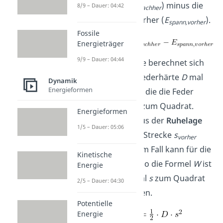
nachher (
E
) minus die
8/9 – Dauer: 04:42
spann,nachher
Spannenergie vorher (
E
).
spann,vorher
Fossile
Energieträger
9/9 – Dauer: 04:44
Die Spannenergie berechnet sich
aus der halben Federhärte
D
mal
Dynamik
Energieformen
die Strecke
s
, um die die Feder
gedehnt wurde, zum Quadrat.
Energieformen
Wird die Feder aus der
Ruhelage
1/5 – Dauer: 05:06
gespannt, ist die Strecke
s
vorher
gleich Null. In dem Fall kann für die
Kinetische
Spannenergie also die Formel
W
ist
Energie
einhalb mal
D
mal
s
zum Quadrat
2/5 – Dauer: 04:30
verwendet werden.
Potentielle
Energie