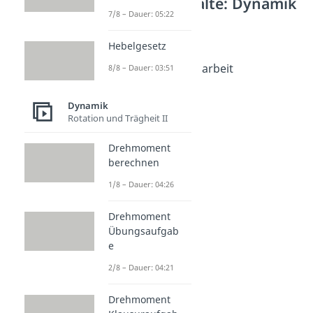
Weitere Inhalte: Dynamik
7/8 – Dauer: 05:22
Arbeit: Grundlagen
Arbeit (Physik)
Hebelgesetz
Dauer: 04:39
Beschleunigungsarbeit
8/8 – Dauer: 03:51
Dauer: 03:43
Hubarbeit
Dynamik
Dauer: 03:44
Rotation und Trägheit II
Drehmoment
berechnen
1/8 – Dauer: 04:26
Drehmoment
Übungsaufgab
e
2/8 – Dauer: 04:21
Drehmoment