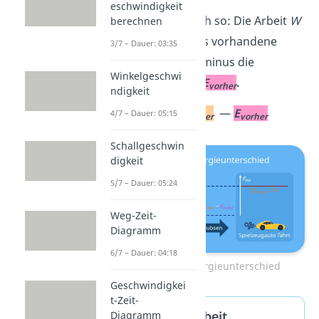
eschwindigkeit
Sie berechnet sich so: Die Arbeit
W
berechnen
ist die am Schluss vorhandene
3/7 – Dauer: 03:35
Energie
E
minus die
nachher
Winkelgeschwi
Anfangsenergie
E
.
vorher
ndigkeit
W =
E
—
E
4/7 – Dauer: 05:15
nachher
vorher
Schallgeschwin
digkeit
5/7 – Dauer: 05:24
Weg-Zeit-
Diagramm
6/7 – Dauer: 04:18
Arbeit als Energieunterschied
Geschwindigkei
t-Zeit-
Definition Arbeit
Diagramm