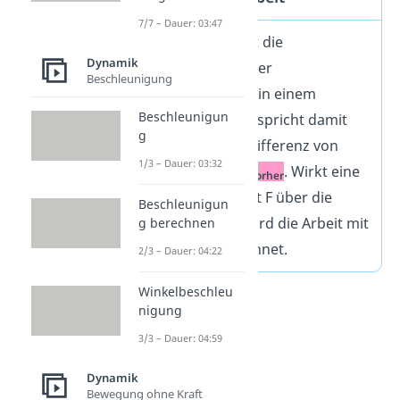
7/7 – Dauer: 03:47
Die Arbeit W ist die
Dynamik
Veränderung der
Beschleunigung
Energiemenge in einem
Beschleunigun
System. Sie entspricht damit
g
, also der Differenz von
1/3 – Dauer: 03:32
E
und
E
. Wirkt eine
nachher
vorher
konstante Kraft F über die
Beschleunigun
Strecke s, so wird die Arbeit mit
g berechnen
W = F • s berechnet.
2/3 – Dauer: 04:22
Winkelbeschleu
nigung
3/3 – Dauer: 04:59
Dynamik
Bewegung ohne Kraft