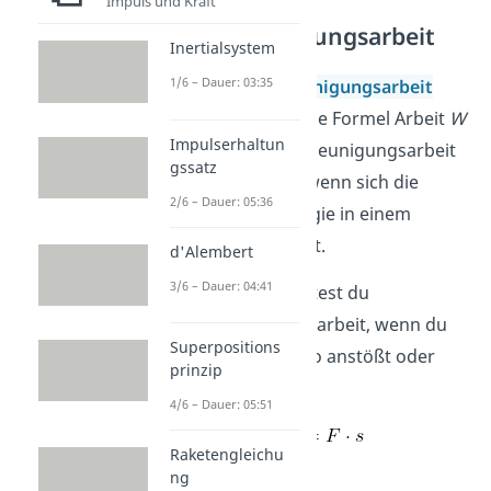
Impuls und Kraft
Beschleunigungsarbeit
Inertialsystem
1/6 – Dauer: 03:35
Für die
Beschleunigungsarbeit
verwendest du die Formel Arbeit
W
Impulserhaltun
ist
F
mal
s
. Beschleunigungsarbeit
gssatz
wird verrichtet, wenn sich die
2/6 – Dauer: 05:36
Bewegungsenergie in einem
System verändert.
d'Alembert
3/6 – Dauer: 04:41
Zum Beispiel leistest du
Beschleunigungsarbeit, wenn du
Superpositions
ein Spielzeugauto anstößt oder
prinzip
abbremst.
4/6 – Dauer: 05:51
Raketengleichu
ng