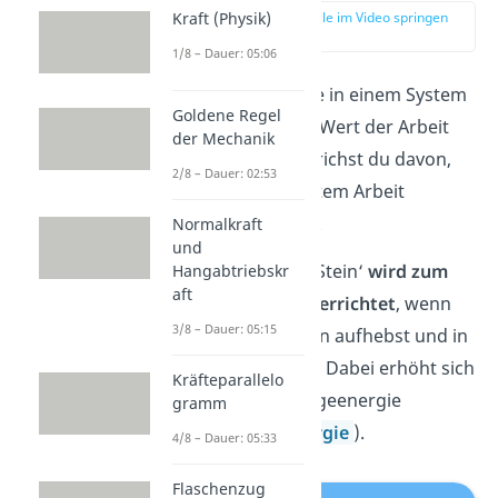
Kraft (Physik)
zur Stelle im Video springen
(01:44)
1/8 – Dauer: 05:06
Wenn die Energie in einem System
Goldene Regel
zunimmt, ist der Wert der Arbeit
der Mechanik
positiv
. Dann sprichst du davon,
2/8 – Dauer: 02:53
dass an dem System Arbeit
verrichtet wurde.
Normalkraft
und
An dem System ‚Stein‘
wird zum
Hangabtriebskr
aft
Beispiel Arbeit verrichtet
, wenn
3/8 – Dauer: 05:15
du ihn vom Boden aufhebst und in
eine Schale legst. Dabei erhöht sich
Kräfteparallelo
nämlich seine Lageenergie
gramm
(
potentielle Energie
).
4/8 – Dauer: 05:33
Flaschenzug