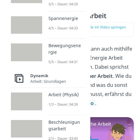
3/5 – Dauer: 04:29
Elektrische Arbeit
Spannenergie
zur Stelle im Video springen
4/5 – Dauer: 04:33
(00:11)
Bewegungsene
Darüber hinaus kann auch mithilfe
rgie
von elektrischer Energie Arbeit
5/5 – Dauer: 04:31
verrichtet werden. Dabei sprichst
du von
elektrischer Arbeit
. Wie du
Dynamik
Arbeit: Grundlagen
sie berechnest und was du sonst
über sie wissen musst, erfährst du
Arbeit (Physik)
im nächsten
Video
.
1/3 – Dauer: 04:39
Beschleunigun
gsarbeit
2/3 – Dauer: 03:43