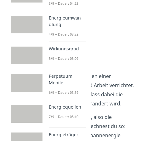
3/9 – Dauer: 04:23
Energieumwan
dlung
4/9 – Dauer: 03:32
Wirkungsgrad
5/9 – Dauer: 05:09
Spannarbeit
Auch beim Spannen einer
Perpetuum
Mobile
Sprungfeder wird Arbeit verrichtet.
6/9 – Dauer: 03:59
Das liegt daran, dass dabei die
Spannenergie verändert wird.
Energiequellen
Die Veränderung, also die
7/9 – Dauer: 05:40
Spannarbeit
, berechnest du so:
Energieträger
Arbeit
W
ist die Spannenergie