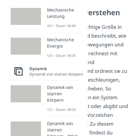
Mechanische
Mechanik verstehen
Leistung
4/5 – Dauer: 04:40
Arbeit ist eine wichtige Größe in
der Mechanik und beschreibt, wie
Mechanische
sich Energie in Bewegungen und
Energie
Kräften zeigt. Du rechnest mit
5/5 – Dauer: 04:36
Kräften, Wegen und
Dynamik
Energieformen und ordnest sie zu
Dynamik von starren Körpern
Situationen wie Beschleunigen,
Dynamik von
Bremsen oder Anheben. So
starren
erkennst du, wann ein System
Körpern
Energie bekommt oder abgibt und
1/3 – Dauer: 08:39
wie das mit dem Vorzeichen
Dynamik von
zusammenhängt. Zu diesem
starren
Thema und mehr findest du