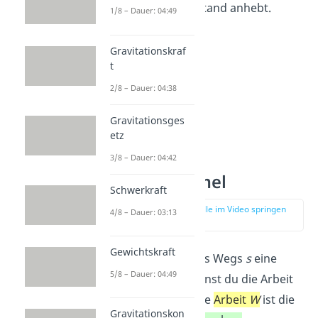
anderen Gegenstand anhebt.
1/8 – Dauer: 04:49
Gravitationskraf
t
2/8 – Dauer: 04:38
Gravitationsges
etz
3/8 – Dauer: 04:42
Arbeit Formel
Schwerkraft
zur Stelle im Video springen
4/8 – Dauer: 03:13
(02:28)
Gewichtskraft
Wenn entlang des Wegs
s
eine
5/8 – Dauer: 04:49
Kraft
F
wirkt, kannst du die Arbeit
so berechnen: Die
Arbeit
W
ist die
Gravitationskon