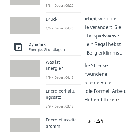
Hubarbeit
5/6 – Dauer: 06:20
Mithilfe der
Hubarbeit
wird die
Druck
potentielle Energie verändert. Sie
6/6 – Dauer: 04:20
tritt auf, wenn du beispielsweise
Gegenstände auf ein Regal hebst
Dynamik
Energie: Grundlagen
oder selbst einen Berg erklimmst.
Was ist
Hier spielt nicht die Strecke
Energie?
sondern der überwundene
1/9 – Dauer: 04:45
Höhenunterschied eine Rolle.
Deswegen lautet die Formel: Arbeit
Energieerhaltu
ngssatz
W
ist Kraft
F
mal Höhendiffere
nz
2/9 – Dauer: 03:45
.
Energieflussdia
gramm