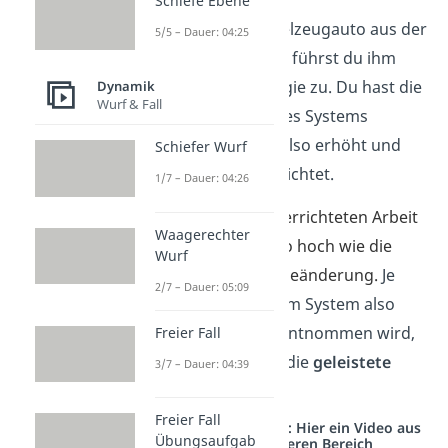
Schiefe Ebene
Wenn du ein Spielzeugauto aus der
5/5 – Dauer: 04:25
Ruhe anschiebst, führst du ihm
Bewegungsenergie zu. Du hast die
Dynamik
Wurf & Fall
Energiemenge des Systems
‚Spielzeugauto‘ also erhöht und
Schiefer Wurf
somit Arbeit verrichtet.
1/7 – Dauer: 04:26
Die Menge der verrichteten Arbeit
Waagerechter
ist dabei genauso hoch wie die
Wurf
Größe der Energieänderung.
Je
2/7 – Dauer: 05:09
mehr Energie
dem System also
zugeführt oder entnommen wird,
Freier Fall
desto
größer
ist die
geleistete
3/7 – Dauer: 04:39
Arbeit
.
Freier Fall
Studyflix vernetzt: Hier ein Video aus
Übungsaufgab
einem anderen Bereich