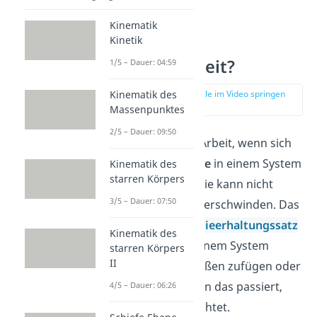
Kinematik
Kinetik
Was ist Arbeit?
1/5 – Dauer: 04:59
zur Stelle im Video springen
Kinematik des
(00:48)
Massenpunktes
2/5 – Dauer: 09:50
Du sprichst von Arbeit, wenn sich
die
Energiemenge
in einem System
Kinematik des
starren Körpers
verändert
. Energie kann nicht
3/5 – Dauer: 07:50
entstehen oder verschwinden. Das
besagt der
Energieerhaltungssatz
Kinematik des
. Du kannst sie einem System
starren Körpers
II
allerdings von außen zufügen oder
entnehmen. Wenn das passiert,
4/5 – Dauer: 06:26
wird Arbeit verrichtet.