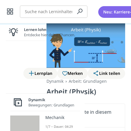
Suche
Neu: Karriere
Lernen lohnt sich!
Entdecke hier deine Chancen.
Lernplan
Merken
Link teilen
Dynamik
Arbeit: Grundlagen
Arbeit (Physik)
Dynamik
Bewegungen: Grundlagen
Wichtige Inhalte in diesem
Mechanik
Video
1/7 – Dauer: 04:29