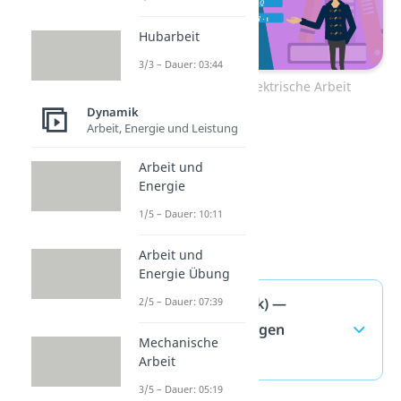
Hubarbeit
3/3 – Dauer: 03:44
Zum Video: Elektrische Arbeit
Dynamik
Arbeit, Energie und Leistung
Arbeit und
Energie
1/5 – Dauer: 10:11
Arbeit und
Energie Übung
Arbeit (Physik) —
2/5 – Dauer: 07:39
häufigste Fragen
Mechanische
(ausklappen)
Arbeit
3/5 – Dauer: 05:19