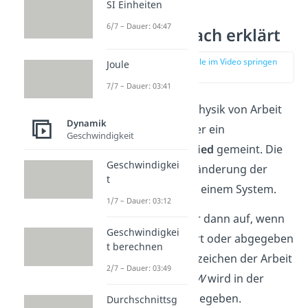
SI Einheiten
6/7 – Dauer: 04:47
Arbeit einfach erklärt
zur Stelle im Video springen
Joule
(00:14)
7/7 – Dauer: 03:41
Wenn du in der Physik von Arbeit
Dynamik
sprichst, ist immer ein
Geschwindigkeit
Energieunterschied
gemeint. Die
Geschwindigkei
Arbeit ist die Veränderung der
t
Energiemenge in einem System.
1/7 – Dauer: 03:12
Arbeit tritt immer dann auf, wenn
Geschwindigkei
Energie zugeführt oder abgegeben
t berechnen
wird. Das Formelzeichen der Arbeit
2/7 – Dauer: 03:49
ist
W
. Die Arbeit
W
wird in der
Einheit Joule
angegeben.
Durchschnittsg