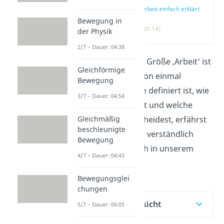
Arbeit einfach erklärt
Bewegung in
(00:14)
der Physik
2/7 – Dauer: 04:38
Die physikalische Größe ‚Arbeit‘ ist
Gleichförmige
dir bestimmt schon einmal
Bewegung
begegnet. Wie sie definiert ist, wie
3/7 – Dauer: 04:54
du sie berechnest und welche
Gleichmäßig
Arten du unterscheidest, erfährst
beschleunigte
du hier. Kurz und verständlich
Bewegung
haben wir es auch in unserem
4/7 – Dauer: 04:43
Video erklärt.
Bewegungsglei
chungen
Inhaltsübersicht
5/7 – Dauer: 06:05