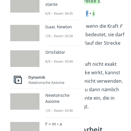
Kraft
F
mal die
Strecke
s
.
stante
W
=
F
•
s
6/8 – Dauer: 04:35
Das gilt aber nur, wenn die Kraft
F
Isaac Newton
konstant
ist. Das bedeutet, sie darf
7/8 – Dauer: 03:28
sich über den Verlauf der Strecke
nicht verändern.
Ortsfaktor
8/8 – Dauer: 03:49
Auch wenn die Kraft nicht exakt
entlang der Strecke wirkt, kannst
Dynamik
du die Formel so nicht verwenden.
Newtonsche Axiome
Als Kraft
F
setzt du dann nämlich
Newtonsche
nur die Komponente ein, die in
Axiome
Wegrichtung zeigt.
1/6 – Dauer: 03:40
F = m • a
Arten von Arbeit