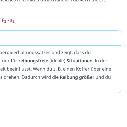
=
F
•
s
2
2
nergieerhaltungssatzes und zeigt, dass du
r nur für
reibungsfreie
(ideale)
Situationen
. In der
beit beeinflusst. Wenn du z. B. einen Koffer über eine
ls drehen. Dadurch wird die
Reibung größer
und du
.