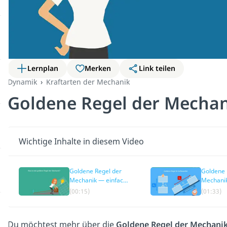
Lernplan
Merken
Link teilen
Dynamik
Kraftarten der Mechanik
Goldene Regel der Mecha
Wichtige Inhalte in diesem Video
Goldene Regel der
Goldene 
Mechanik — einfach
Mechanik
erklärt
(00:15)
(01:33)
Du möchtest mehr über die
Goldene Regel der Mechani