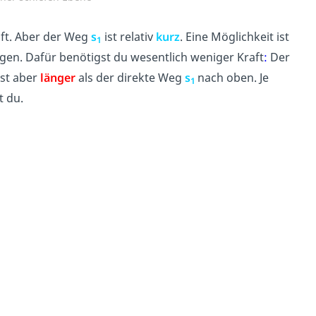
raft. Aber der Weg
s
ist relativ
kurz
. Eine Möglichkeit ist
1
en. Dafür benötigst du wesentlich weniger Kraft
:
Der
ist aber
länger
als der direkte Weg
s
nach oben. Je
1
t du.