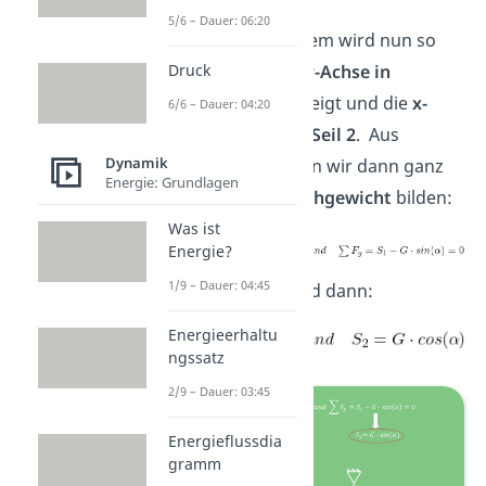
verbunden. Das
5/6 – Dauer: 06:20
Koordinatensystem wird nun so
gelegt, dass die
y-
Achse in
Druck
Richtung Seil 1
zeigt und die
x-
6/6 – Dauer: 04:20
Achse entgegen Seil 2
. Aus
Dynamik
der
Statik
können wir dann ganz
Energie: Grundlagen
einfach das
Gleichgewicht
bilden:
Was ist
Energie?
1/9 – Dauer: 04:45
Die Seilkräfte sind dann:
Energieerhaltu
ngssatz
2/9 – Dauer: 03:45
Energieflussdia
gramm