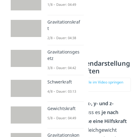
1/8 – Dauer: 04:49
Gravitationskraf
t
2/8 – Dauer: 04:38
Gravitationsges
etz
Komponentendarstellung
3/8 – Dauer: 04:42
von Hilfskräften
Schwerkraft
zur Stelle im Video springen
(01:15)
4/8 – Dauer: 03:13
Treten
Kräfte in x-, y- und z-
Gewichtskraft
Richtung
auf, muss es
je nach
5/8 – Dauer: 04:49
Koordinatenachse eine Hilfskraft
geben,
um das Gleichgewicht
Gravitationskon