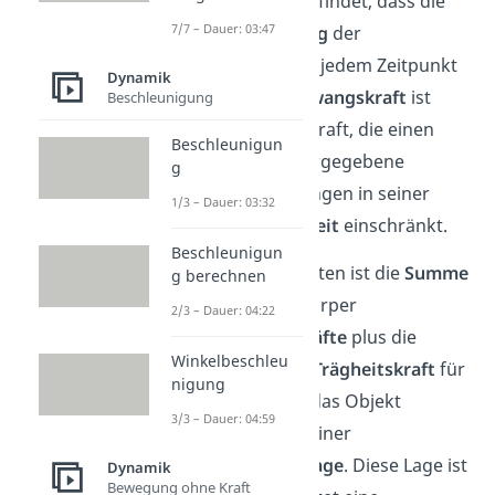
Objektes so stattfindet, dass die
7/7 – Dauer: 03:47
virtuelle Leistung
der
Zwangskräfte zu jedem Zeitpunkt
Dynamik
null
wird. Eine
Zwangskraft
ist
Beschleunigung
dabei diejenige Kraft, die einen
Beschleunigun
Körper durch vorgegebene
g
Zwangsbedingungen in seiner
1/3 – Dauer: 03:32
Bewegungsfreiheit
einschränkt.
Beschleunigun
Mit anderen Worten ist die
Summe
g berechnen
aller an einem Körper
2/3 – Dauer: 04:22
angreifenden
Kräfte
plus die
Winkelbeschleu
d’Alembertsche Trägheitskraft
für
nigung
diesen
null
und das Objekt
3/3 – Dauer: 04:59
befindet sich in einer
Gleichgewichtslage
. Diese Lage ist
Dynamik
Bewegung ohne Kraft