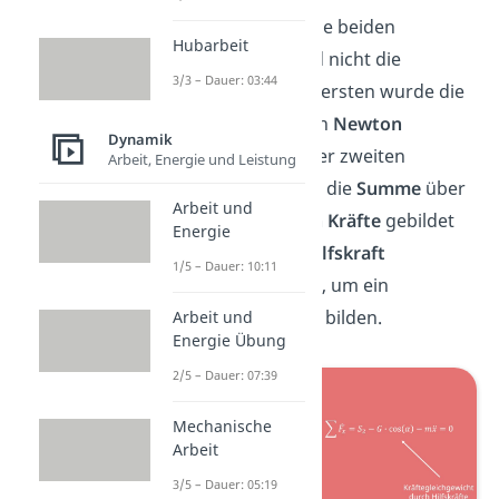
Aber Achtung!
Die beiden
Hubarbeit
Gleichungen sind nicht die
3/3 – Dauer: 03:44
gleichen. Bei der ersten wurde die
Kräftebilanz
nach
Newton
Dynamik
aufgestellt. Bei der zweiten
Arbeit, Energie und Leistung
Gleichung wurde die
Summe
über
Arbeit und
die
angreifenden
Kräfte
gebildet
Energie
und dann eine
Hilfskraft
1/5 – Dauer: 10:11
hinzugenommen, um ein
Gleichgewicht zu bilden.
Arbeit und
Energie Übung
2/5 – Dauer: 07:39
Mechanische
Arbeit
3/5 – Dauer: 05:19