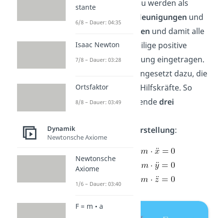
herzustellen. Dazu werden als
stante
erstes alle
Beschleunigungen
und
6/8 – Dauer: 04:35
Geschwindigkeiten
und damit alle
Kräfte in die jeweilige positive
Isaac Newton
Koordinatenrichtung eingetragen.
7/8 – Dauer: 03:28
Danach, entgegengesetzt dazu, die
entsprechenden Hilfskräfte. So
Ortsfaktor
erhalten wir folgende
drei
8/8 – Dauer: 03:49
Gleichungen in
Dynamik
Komponentendarstellung
:
Newtonsche Axiome
Newtonsche
Axiome
1/6 – Dauer: 03:40
F = m • a