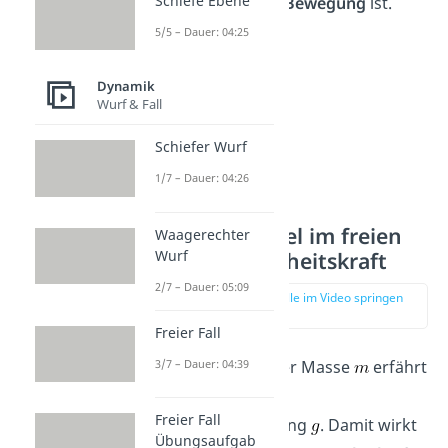
Schiefe Ebene
dieses
immer
in
Bewegung
ist.
5/5 – Dauer: 04:25
Dynamik
Wurf & Fall
Schiefer Wurf
1/7 – Dauer: 04:26
Beispiel Kugel im freien
Waagerechter
Wurf
Fall mit Trägheitskraft
2/7 – Dauer: 05:09
zur Stelle im Video springen
(00:57)
Freier Fall
3/7 – Dauer: 04:39
Eine Kugel mit der Masse
erfährt
im freien Fall die
Freier Fall
Erdbeschleunigung
. Damit wirkt
Übungsaufgab