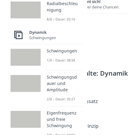
Lernen lohnt sich!
Radialbeschleu
Entdecke hier deine Chancen.
nigung
8/8 – Dauer: 03:10
Dynamik
Schwingungen
Schwingungen
1/8 – Dauer: 08:58
Weitere Inhalte: Dynamik
Schwingungsd
Impuls und Kraft
auer und
Inertialsystem
Amplitude
Dauer: 03:35
2/8 – Dauer: 05:27
Impulserhaltungssatz
Dauer: 05:36
Eigenfrequenz
d'Alembert
und freie
Dauer: 04:41
Schwingung
Superpositionsprinzip
Dauer: 05:51
3/8 – Dauer: 04:56