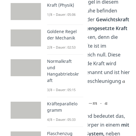
Damit sich die Kugel in diesem
Kraft (Physik)
System aber in Ruhe befinden
1/8 – Dauer: 05:06
kann, muss eine der
Gewichtskraft
der Kugel
entgegengesetzte Kraft
Goldene Regel
auf die Kugel wirken, denn die
der Mechanik
Summe aller Kräfte ist im
2/8 – Dauer: 02:53
Gleichgewicht gleich null. Diese
Normalkraft
entgegenwirkende Kraft wird
und
Trägheitskraft
genannt und ist hier
Hangabtriebskr
aft
mit
und der Beschleunigung
symbolisiert:
3/8 – Dauer: 05:15
Kräfteparallelo
gramm
Zusammenfassend bedeutet das,
4/8 – Dauer: 05:33
dass auf einen Körper in einem
mit
beschleunigten System,
neben
Flaschenzug