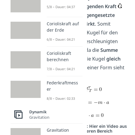
einer
beschleunigenden Kraft
5/8 – Dauer: 04:37
auch eine
entgegengesetzte
Trägheitskraft
wirkt
. Somit
Corioliskraft auf
der Erde
befindet sich die Kugel für den
6/8 – Dauer: 04:21
Beobachter im beschleunigten
System in Ruhe, da die
Summe
Corioliskraft
aller Kräfte
auf die Kugel
gleich
berechnen
null
ist. In allgemeiner Form sieht
7/8 – Dauer: 04:21
das dann so aus:
Federkraftmess
er
8/8 – Dauer: 02:33
mit
Dynamik
–
Gravitation
Studyflix vernetzt: Hier ein Video aus
Gravitation
einem anderen Bereich