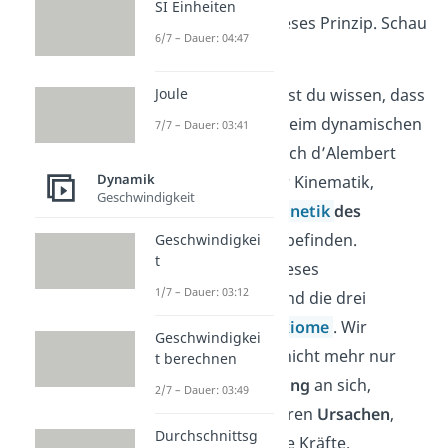
SI Einheiten
kürzester Zeit dieses Prinzip. Schau
6/7 – Dauer: 04:47
doch mal rein!
Am Anfang solltest du wissen, dass
Joule
wir uns wir uns beim dynamischen
7/7 – Dauer: 03:41
Gleichgewicht nach d’Alembert
Dynamik
nicht mehr in der Kinematik,
Geschwindigkeit
sondern in der
Kinetik
des
Massenpunktes
befinden.
Geschwindigkei
t
Grundlage für dieses
1/7 – Dauer: 03:12
Themengebiet sind die drei
Newtonschen Axiome
. Wir
Geschwindigkei
betrachten also nicht mehr nur
t berechnen
noch die
Bewegung
an sich,
2/7 – Dauer: 03:49
sondern auch deren
Ursachen
,
Durchschnittsg
beispielsweise die Kräfte.