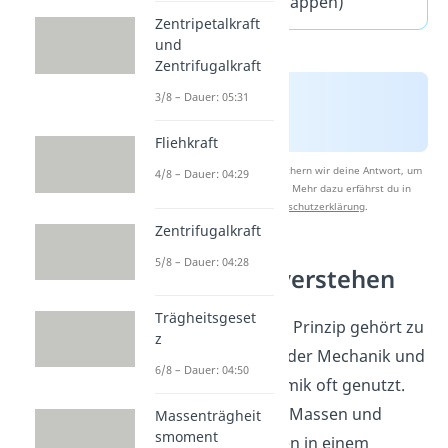
Fragen
(ausklappen)
Zentripetalkraft
und
Zentrifugalkraft
3/8 – Dauer: 05:31
Fliehkraft
Nach Beantwortung speichern wir deine Antwort, um
4/8 – Dauer: 04:29
Studyflix zu verbessern. Mehr dazu erfährst du in
unserer
Datenschutzerklärung
.
Zentrifugalkraft
5/8 – Dauer: 04:28
Mechanik verstehen
Trägheitsgeset
D’Alembertsches Prinzip gehört zu
z
den Grundideen der Mechanik und
6/8 – Dauer: 04:50
wird in der Dynamik oft genutzt.
Du stellst Kräfte, Massen und
Massenträgheit
smoment
Beschleunigungen in einem