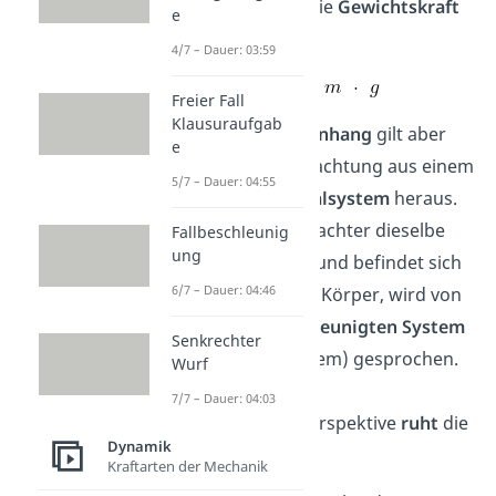
auf den Körper die
Gewichtskraft
e
:
4/7 – Dauer: 03:59
Freier Fall
Klausuraufgab
Dieser
Zusammenhang
gilt aber
e
nur für die Beobachtung aus einem
5/7 – Dauer: 04:55
ruhenden
Inertialsystem
heraus.
Erfährt der Beobachter dieselbe
Fallbeschleunig
ung
Beschleunigung und befindet sich
6/7 – Dauer: 04:46
stets neben dem Körper, wird von
einem mit
beschleunigten
System
Senkrechter
(kein Inertialsystem) gesprochen.
Wurf
Aus dieser
7/7 – Dauer: 04:03
Beobachtungsperspektive
ruht
die
Dynamik
Kugel.
Kraftarten der Mechanik