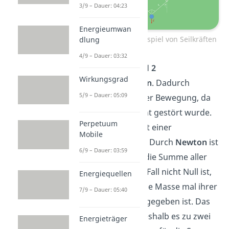
3/9 – Dauer: 04:23
Energieumwan
D’Alembert am Beispiel von Seilkräften
dlung
4/9 – Dauer: 03:32
Nun wird das
Seil 2
Wirkungsgrad
durchgeschnitten
. Dadurch
5/9 – Dauer: 05:09
kommt es zu einer Bewegung, da
das Gleichgewicht gestört wurde.
Perpetuum
Diese beginnt mit einer
Mobile
Beschleunigung
. Durch
Newton
ist
6/9 – Dauer: 03:59
festgelegt, dass die Summe aller
Kräfte in diesem Fall nicht Null ist,
Energiequellen
sondern durch die Masse mal ihrer
7/9 – Dauer: 05:40
Beschleunigung gegeben ist. Das
ist der
Grund
, weshalb es zu zwei
Energieträger