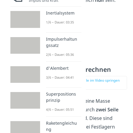
Inertialsystem gleich
null
sein.
Impuls und Kraft
Inertialsystem
1/6 – Dauer: 03:35
Impulserhaltun
gssatz
2/6 – Dauer: 05:36
Seilkräfte berechnen
d'Alembert
3/6 – Dauer: 04:41
zur Stelle im Video springen
(01:59)
Superpositions
prinzip
Als
zweites
wird eine Masse
betrachtet, die durch
zwei Seile
4/6 – Dauer: 05:51
festgehalten wird. Diese sind
Raketengleichu
wiederum mit zwei Festlagern
ng