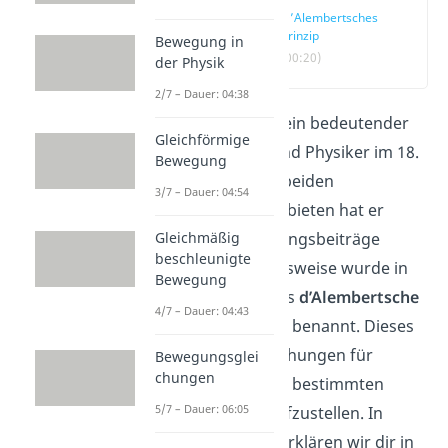
D’Alembertsches
Prinzip
Bewegung in
(00:20)
der Physik
2/7 – Dauer: 04:38
D’Alembert
war ein bedeutender
Gleichförmige
Mathematiker und Physiker im 18.
Bewegung
Jahrhundert. Zu beiden
3/7 – Dauer: 04:54
Wissenschaftsgebieten hat er
Gleichmäßig
wichtige Forschungsbeiträge
beschleunigte
verfasst. Beispielsweise wurde in
Bewegung
der
Mechanik
das
d’Alembertsche
4/7 – Dauer: 04:43
Prinzip
nach ihm benannt. Dieses
erlaubt uns Gleichungen für
Bewegungsglei
chungen
Bewegungen mit bestimmten
5/7 – Dauer: 06:05
Bedingungen
aufzustellen. In
unserem
Video
erklären wir dir in