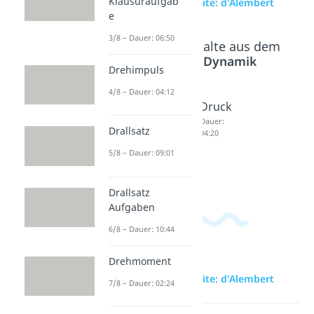
Klausuraufgab
zur Videoseite: d'Alembert
e
3/8 – Dauer: 06:50
Beliebte Inhalte aus dem
Bereich
Dynamik
Drehimpuls
4/8 – Dauer: 04:12
Superp
Raketen
Druck
ositions
gleichu
Dauer:
Drallsatz
04:20
prinzip
ng
5/8 – Dauer: 09:01
Dauer:
Dauer:
05:51
06:20
Drallsatz
Aufgaben
6/8 – Dauer: 10:44
Drehmoment
zur Videoseite: d'Alembert
7/8 – Dauer: 02:24