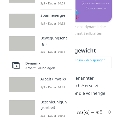
3/5 – Dauer: 04:29
Spannenergie
4/5 – Dauer: 04:33
Gleichungen für das dynamische
Gleichgewicht mit Seilkräften
Bewegungsene
rgie
Kräftegleichgewicht
5/5 – Dauer: 04:31
zur Stelle im Video springen
Dynamik
(03:44)
Arbeit: Grundlagen
Wenn du in erstgenannter
Arbeit (Physik)
Gleichung
durch
ersetzt,
1/3 – Dauer: 04:39
erhältst du wieder die vorherige
Gleichung:
Beschleunigun
gsarbeit
2/3 – Dauer: 03:43