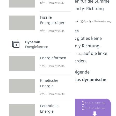
neuen Gleichungen für die Summe
8/9 – Dauer: 04:42
aller Kräfte in x- und y- Richtung
Fossile
Energieträger
Zum
Zeitpunkt des
9/9 – Dauer: 04:44
Durchschneidens
gibt es keine
Dynamik
Beschleunigung in y-Richtung.
Energieformen
Dadurch kann
auf die linke
Energieformen
Seite gebracht werden.
1/5 – Dauer: 05:06
So erhalten wir folgende
Gleichungen für das
dynamische
Kinetische
Energie
Gleichgewicht
:
2/5 – Dauer: 04:30
Potentielle
Energie