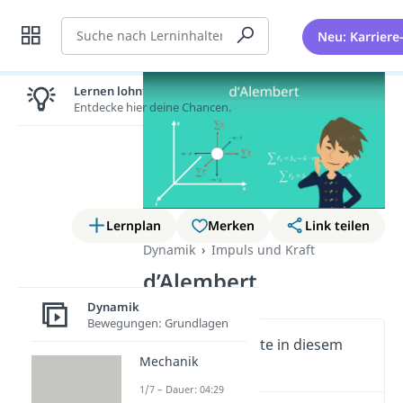
Suche
Neu: Karriere
Lernen lohnt sich!
Entdecke hier deine Chancen.
Lernplan
Merken
Link teilen
Dynamik
Impuls und Kraft
d’Alembert
Dynamik
Bewegungen: Grundlagen
Wichtige Inhalte in diesem
Mechanik
Video
1/7 – Dauer: 04:29