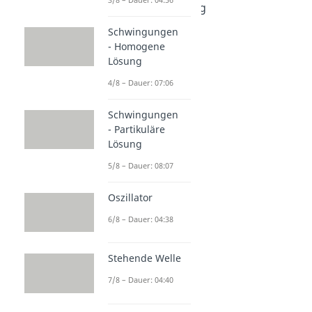
Raketengleichung
Dauer: 06:20
Schwingungen
Druck
- Homogene
Dauer: 04:20
Lösung
4/8 – Dauer: 07:06
Schwingungen
- Partikuläre
Lösung
5/8 – Dauer: 08:07
Oszillator
6/8 – Dauer: 04:38
Stehende Welle
7/8 – Dauer: 04:40