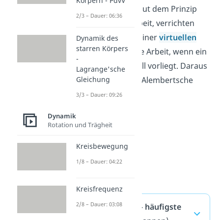
Körpern - PdvV
Zwangskräfte
. Laut dem Prinzip
2/3 – Dauer: 06:36
der virtuellen Arbeit, verrichten
diese Kräfte bei einer
virtuellen
Dynamik des
starren Körpers
Verrückung
keine Arbeit, wenn ein
-
Gleichgewichtsfall vorliegt. Daraus
Lagrange'sche
Gleichung
folgt dann das d’Alembertsche
Prinzip.
3/3 – Dauer: 09:26
Dynamik
Rotation und Trägheit
Kreisbewegung
1/8 – Dauer: 04:22
Kreisfrequenz
2/8 – Dauer: 03:08
d’Alembert — häufigste