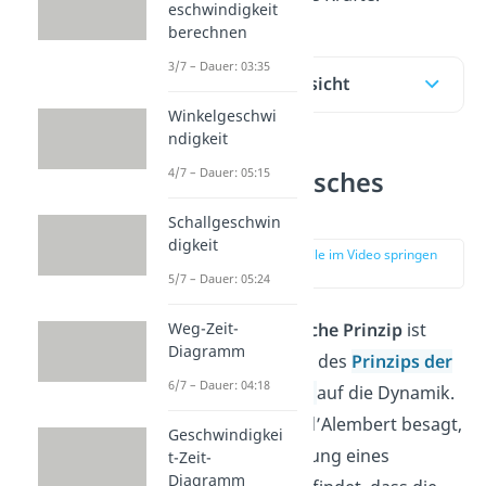
eschwindigkeit
berechnen
3/7 – Dauer: 03:35
Inhaltsübersicht
Winkelgeschwi
ndigkeit
4/7 – Dauer: 05:15
D’Alembertsches
Prinzip
Schallgeschwin
digkeit
zur Stelle im Video springen
(00:20)
5/7 – Dauer: 05:24
Das
d’Alembertsche Prinzip
ist
Weg-Zeit-
Diagramm
eine Erweiterung des
Prinzips der
6/7 – Dauer: 04:18
virtuellen Arbeit
auf die Dynamik.
Das Prinzip von d’Alembert besagt,
Geschwindigkei
dass eine Bewegung eines
t-Zeit-
Diagramm