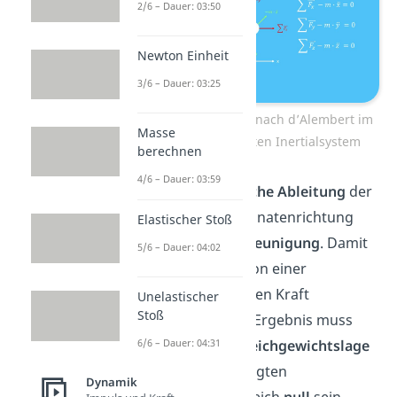
2/6 – Dauer: 03:50
Newton Einheit
3/6 – Dauer: 03:25
Drei Gleichungen nach d’Alembert im
Masse
mitbeschleunigten Inertialsystem
berechnen
4/6 – Dauer: 03:59
Die
zweite zeitliche Ableitung
der
jeweiligen Koordinatenrichtung
Elastischer Stoß
ergibt die
Beschleunigung
. Damit
5/6 – Dauer: 04:02
wird eine Kraft von einer
entgegengesetzten Kraft
Unelastischer
Stoß
subtrahiert. Das Ergebnis muss
aufgrund der
Gleichgewichtslage
6/6 – Dauer: 04:31
im mitbeschleunigten
Dynamik