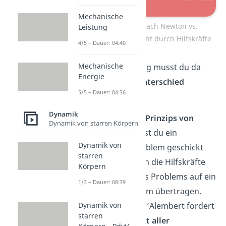
Mechanische
Kräftebilanz nach Newton vs.
Leistung
Kräftegleichgewicht durch Hilfskräfte
4/5 – Dauer: 04:40
Mechanische
In der Anwendung musst du da
Energie
jedoch
keinen Unterschied
5/5 – Dauer: 04:36
machen.
Dynamik
Mit der Hilfe des
Prinzips von
Dynamik von starren Körpern
d’Alembert
kannst du ein
Dynamik von
dynamisches Problem geschickt
starren
lösen, denn durch die Hilfskräfte
Körpern
wird diese Art des Problems auf ein
1/3 – Dauer: 08:39
statisches Problem übertragen.
Dynamik von
Das Prinzip von d’Alembert fordert
starren
ein
Gleichgewicht aller