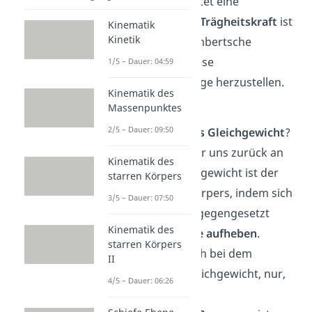
genauer betrachtet eine
dynamische. Die
Trägheitskraft
ist
Kinematik
Kinetik
dabei eine d’Alembertsche
Hilfskraft, um diese
1/5 – Dauer: 04:59
Gleichgewichtslage herzustellen.
Kinematik des
Massenpunktes
Was heißt jetzt
2/5 – Dauer: 09:50
nun
dynamisches
Gleichgewicht
?
Dazu erinnern wir uns zurück an
Kinematik des
die
Statik
: Gleichgewicht ist der
starren Körpers
Zustand eines Körpers, indem sich
3/5 – Dauer: 07:50
die einander entgegengesetzt
Kinematik des
wirkenden
Kräfte
aufheben
.
starren Körpers
Dasselbe gilt auch bei dem
II
dynamischen Gleichgewicht, nur,
4/5 – Dauer: 06:26
dass