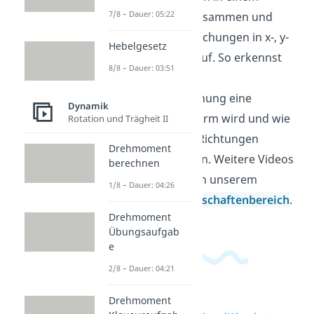
7/8 – Dauer: 05:22
Freikörperbild zusammen und
schreibst die Gleichungen in x-, y-
Hebelgesetz
und z-Richtung auf. So erkennst
8/8 – Dauer: 03:51
du, wie aus einer
Bewegungsgleichung eine
Dynamik
Gleichgewichtsform wird und wie
Rotation und Trägheit II
Vorzeichen und Richtungen
Drehmoment
zusammenpassen. Weitere Videos
berechnen
dazu findest du in unserem
1/8 – Dauer: 04:26
Ingenieurwissenschaftenbereich
.
Drehmoment
Übungsaufgab
e
2/8 – Dauer: 04:21
Drehmoment