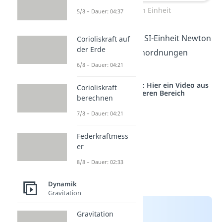
Newton Einheit
5/8 – Dauer: 04:37
Wie lässt sich die SI-Einheit Newton
Corioliskraft auf
der Erde
in andere Größenordnungen
6/8 – Dauer: 04:21
umrechnen?
Studyflix vernetzt: Hier ein Video aus
Corioliskraft
einem anderen Bereich
berechnen
7/8 – Dauer: 04:21
Federkraftmess
er
8/8 – Dauer: 02:33
Dynamik
Gravitation
Gravitation