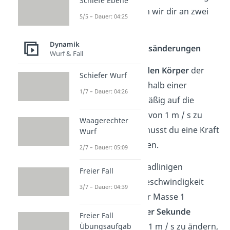
Schiefe Ebene
veranschaulichen wir dir an zwei
5/5 – Dauer: 04:25
Beispielen:
Dynamik
Geschwindigkeitsänderungen
Wurf & Fall
Um einen
ruhenden Körper
der
Schiefer Wurf
Masse 1 kg innerhalb einer
1/7 – Dauer: 04:26
Sekunde gleichmäßig auf die
Geschwindigkeit von 1 m / s zu
Waagerechter
beschleunigen, musst du eine Kraft
Wurf
von 1 N aufbringen.
2/7 – Dauer: 05:09
Um bei einer geradlinigen
Freier Fall
Bewegung die Geschwindigkeit
3/7 – Dauer: 04:39
eines Körpers der Masse 1
kg
innerhalb einer Sekunde
Freier Fall
gleichförmig
um
1 m / s zu ändern,
Übungsaufgab