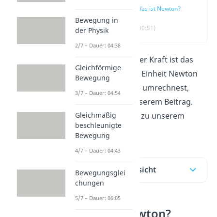
Was ist Newton?
Bewegung in
(00:51)
der Physik
2/7 – Dauer: 04:38
Die Maßeinheit der Kraft ist das
Gleichförmige
Newton
. Was die Einheit Newton
Bewegung
ist und wie du sie umrechnest,
3/7 – Dauer: 04:54
erfährst du in unserem Beitrag.
Gleichmäßig
Hier geht´s direkt zu unserem
beschleunigte
Video
!
Bewegung
4/7 – Dauer: 04:43
Inhaltsübersicht
Bewegungsglei
chungen
5/7 – Dauer: 06:05
Was ist Newton?