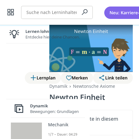
Suche
Neu: Karriere
Lernen lohnt sich!
Entdecke hier deine Chancen.
Lernplan
Merken
Link teilen
Dynamik
Newtonsche Axiome
Newton Einheit
Dynamik
Bewegungen: Grundlagen
Wichtige Inhalte in diesem
Mechanik
Video
1/7 – Dauer: 04:29