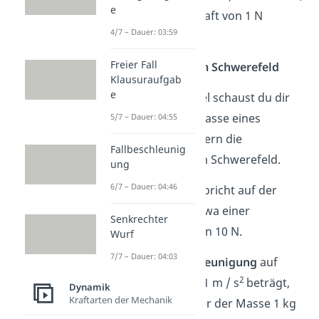
e
musst du eine Kraft von 1 N
4/7 – Dauer: 03:59
aufbringen.
Freier Fall
Gewichtskraft im Schwerefeld
Klausuraufgab
e
In diesem Beispiel schaust du dir
nicht mehr die Masse eines
5/7 – Dauer: 04:55
Objekts an, sondern die
Fallbeschleunig
Gewichtskraft
im Schwerefeld.
ung
6/7 – Dauer: 04:46
Merke:
1 kg entspricht auf der
Erdoberfläche etwa einer
Senkrechter
Gewichtskraft von 10 N.
Wurf
7/7 – Dauer: 04:03
Da die
Erdbeschleunigung
auf
2
Meereshöhe 9, 81 m / s
beträgt,
Dynamik
Kraftarten der Mechanik
erfährt ein Körper der Masse 1 kg