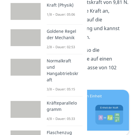
dort eine Gewichtskraft von 9,81 N.
Kraft (Physik)
Gibst du also eine Kraft an,
1/8 – Dauer: 05:06
beziehst du dich auf die
Erdbeschleunigung und kannst
Goldene Regel
damit umrechnen.
der Mechanik
2/8 – Dauer: 02:53
Ein Newton ist also die
Gewichtskraft, die auf einen
Normalkraft
und
Körper mit der Masse von 102
Hangabtriebskr
Gramm wirkt.
aft
3/8 – Dauer: 05:15
Kräfteparallelo
gramm
4/8 – Dauer: 05:33
Flaschenzug