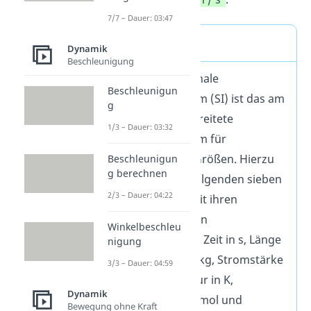
7/7 – Dauer: 03:47
SI-Einheiten
Dynamik
Beschleunigung
Das Internationale
Beschleunigun
Einheitensystem (SI) ist das am
g
weitesten verbreitete
1/3 – Dauer: 03:32
Einheitensystem für
physikalische Größen. Hierzu
Beschleunigun
g berechnen
zählst du die folgenden sieben
2/3 – Dauer: 04:22
Basisgrößen mit ihren
entsprechenden
Winkelbeschleu
Basiseinheiten: Zeit in s, Länge
nigung
in m, Masse in kg, Stromstärke
3/3 – Dauer: 04:59
in A, Temperatur in K,
Dynamik
Stoffmenge in mol und
Bewegung ohne Kraft