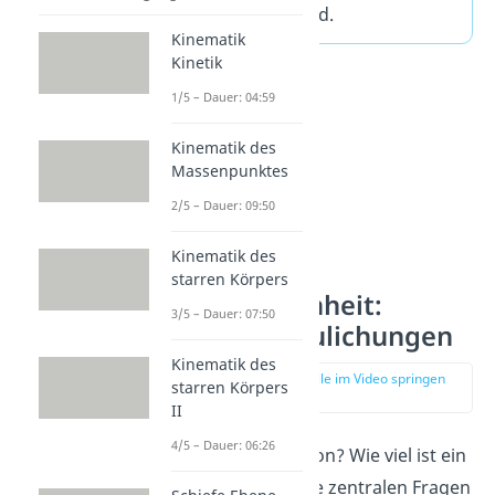
Lichtstärke in cd.
Kinematik
Kinetik
1/5 – Dauer: 04:59
Kinematik des
Massenpunktes
2/5 – Dauer: 09:50
Kinematik des
starren Körpers
Newton Einheit:
3/5 – Dauer: 07:50
Veranschaulichungen
Kinematik des
zur Stelle im Video springen
starren Körpers
(01:19)
II
4/5 – Dauer: 06:26
Was ist ein Newton? Wie viel ist ein
Newton? — Diese zentralen Fragen