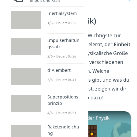
Impuls und Kraft
Inertialsystem
Kraft (Physik)
1/6 – Dauer: 03:35
Du hast nun das Wichtigste zur
Impulserhaltun
Einheit Newton gelernt, der
Einheit
gssatz
der Kraft
. Die physikalische Größe
2/6 – Dauer: 05:36
der
Kraft
kann in verschiedenen
d'Alembert
Formen auftreten. Welche
Kraftarten es alles gibt und was du
3/6 – Dauer: 04:41
dazu wissen musst, zeigen wir dir
Superpositions
in unserem Video dazu!
prinzip
4/6 – Dauer: 05:51
Raketengleichu
ng