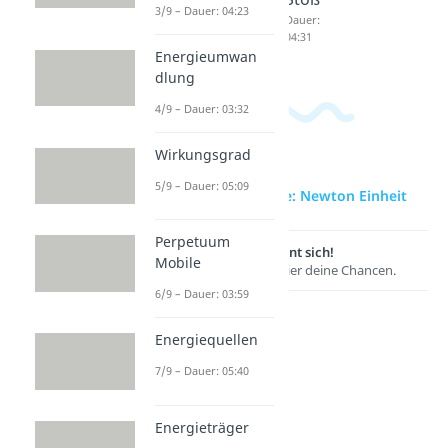
3/9 – Dauer: 04:23
Dauer:
Dauer:
Dauer:
03:59
04:02
04:31
Energieumwan
dlung
4/9 – Dauer: 03:32
Wirkungsgrad
5/9 – Dauer: 05:09
zur Videoseite: Newton Einheit
Perpetuum
Lernen lohnt sich!
Mobile
Entdecke hier deine Chancen.
6/9 – Dauer: 03:59
Energiequellen
7/9 – Dauer: 05:40
Energieträger