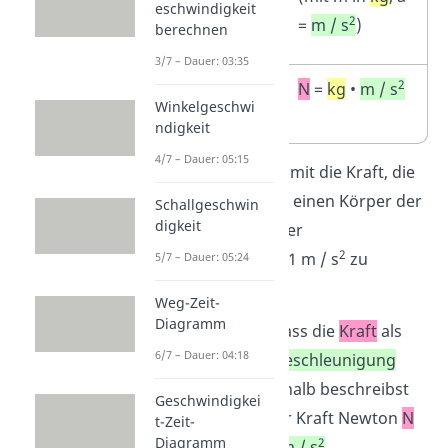
eschwindigkeit
2
=
m / s
)
berechnen
3/7 – Dauer: 03:35
2
Einheit der
N
=
kg
•
m / s
Winkelgeschwi
Kraft
ndigkeit
4/7 – Dauer: 05:15
Ein Newton ist somit die Kraft, die
du benötigst, um einen Körper der
Schallgeschwin
digkeit
Masse 1 kg mit der
2
Beschleunigung
1 m / s
zu
5/7 – Dauer: 05:24
beschleunigen.
Weg-Zeit-
Diagramm
Du siehst also, dass die
Kraft
als
6/7 – Dauer: 04:18
Masse
mal der
Beschleunigung
definiert ist. Deshalb beschreibst
Geschwindigkei
du die Einheit der Kraft Newton
N
t-Zeit-
Diagramm
2
auch als
kg
mal
m / s
.