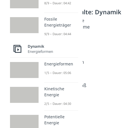
8/9 – Dauer: 04:42
Weitere Inhalte: Dynamik
Fossile
Newtonsche Axiome
Energieträger
Newtonsche Axiome
Dauer: 03:40
9/9 – Dauer: 04:44
F = m • a
Dauer: 03:50
Dynamik
Newton Einheit
Energieformen
Dauer: 03:25
Masse berechnen
Energieformen
Dauer: 03:59
1/5 – Dauer: 05:06
Elastischer Stoß
Dauer: 04:02
Unelastischer Stoß
Kinetische
Dauer: 04:31
Energie
2/5 – Dauer: 04:30
Potentielle
Energie