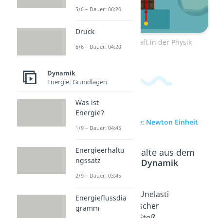
5/6 – Dauer: 06:20
Druck
Zum Video: Kraft in der Physik
6/6 – Dauer: 04:20
Dynamik
Energie: Grundlagen
Was ist
Energie?
zur Videoseite: Newton Einheit
1/9 – Dauer: 04:45
Energieerhaltu
Beliebte Inhalte aus dem
ngssatz
Bereich
Dynamik
2/9 – Dauer: 03:45
Masse
Elastisc
Unelasti
Energieflussdia
berechn
her
scher
gramm
en
Stoß
Stoß