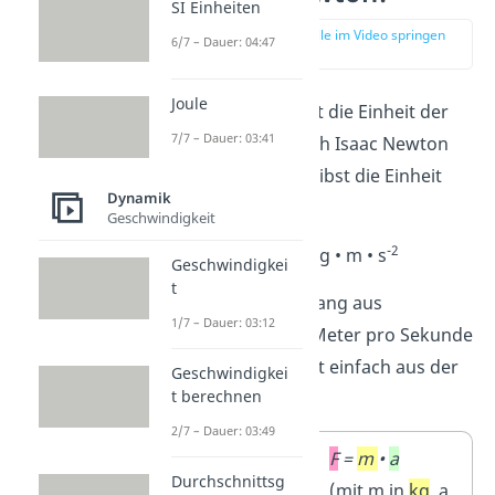
SI Einheiten
zur Stelle im Video springen
6/7 – Dauer: 04:47
(00:51)
Joule
Das
Newton N
ist die Einheit der
7/7 – Dauer: 03:41
Kraft, welche nach Isaac Newton
benannt ist. Du gibst die Einheit
Dynamik
der Kraft so an:
Geschwindigkeit
-2
1 N = 1 kg • m • s
Geschwindigkei
t
Der Zusammenhang aus
1/7 – Dauer: 03:12
Kilogramm und Meter pro Sekunde
hoch zwei kommt einfach aus der
Geschwindigkei
t berechnen
Formel der Kraft.
2/7 – Dauer: 03:49
Gleichung
F
=
m
•
a
Durchschnittsg
der Kraft
(mit m in
kg
, a