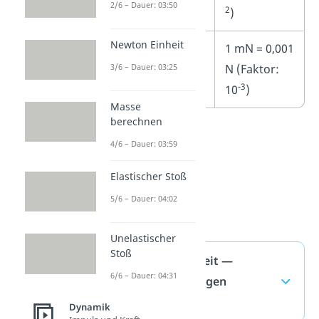
2/6 – Dauer: 03:50
2
)
Newton Einheit
mN
1 mN = 0,001
3/6 – Dauer: 03:25
(
Millinewton
)
N (Faktor:
-3
10
)
Masse
berechnen
4/6 – Dauer: 03:59
Elastischer Stoß
5/6 – Dauer: 04:02
Unelastischer
Stoß
Newton Einheit —
6/6 – Dauer: 04:31
häufigste Fragen
(ausklappen)
Dynamik