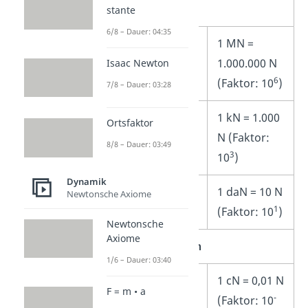
Obereinheiten
stante
6/8 – Dauer: 04:35
MN
1 MN =
(
Meganewton
)
1.000.000 N
Isaac Newton
6
(Faktor: 10
)
7/8 – Dauer: 03:28
kN
1 kN = 1.000
Ortsfaktor
(
Kilonewton
)
N (Faktor:
8/8 – Dauer: 03:49
3
10
)
Dynamik
daN
1 daN = 10 N
Newtonsche Axiome
1
(
Dekanewton
)
(Faktor: 10
)
Newtonsche
Axiome
Untereinheiten
1/6 – Dauer: 03:40
cN
1 cN = 0,01 N
F = m • a
-
(
Centinewton
)
(Faktor: 10