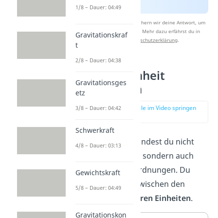
1/8 – Dauer: 04:49
Nach Beantwortung speichern wir deine Antwort, um
Studyflix zu verbessern. Mehr dazu erfährst du in
Gravitationskraf
unserer
Datenschutzerklärung
.
t
2/8 – Dauer: 04:38
Newton Einheit
Gravitationsges
umrechnen
etz
zur Stelle im Video springen
3/8 – Dauer: 04:42
(02:33)
Schwerkraft
In Lehrbüchern findest du nicht
4/8 – Dauer: 03:13
nur die Einheit N, sondern auch
andere Größenordnungen. Du
Gewichtskraft
unterscheidest zwischen den
5/8 – Dauer: 04:49
oberen und unteren Einheiten
.
Gravitationskon