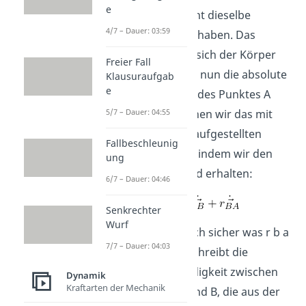
e
müssen aber nicht dieselbe
4/7 – Dauer: 03:59
Geschwindigkeit haben. Das
geschieht, wenn sich der Körper
Freier Fall
dreht. Wollen wir nun die absolute
Klausuraufgab
e
Geschwindigkeit des Punktes A
5/7 – Dauer: 04:55
bestimmen, können wir das mit
Hilfe der vorher aufgestellten
Fallbeschleunig
Summe machen, indem wir den
ung
Term ableiten und erhalten:
6/7 – Dauer: 04:46
Senkrechter
Wurf
Nun fragst du dich sicher was r b a
7/7 – Dauer: 04:03
Punkt ist. Es beschreibt die
Relativgeschwindigkeit zwischen
Dynamik
Kraftarten der Mechanik
den Punkten A und B, die aus der