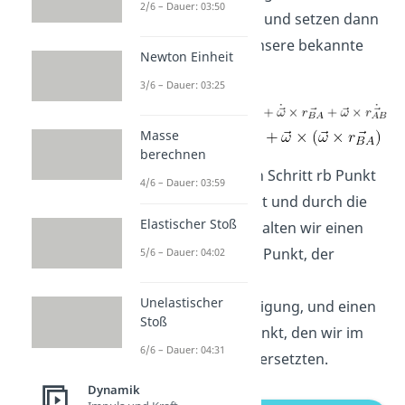
2/6 – Dauer: 03:50
Kreuzprodukt an und setzen dann
für r a b Punkt unsere bekannte
Newton Einheit
Gleichung ein:
3/6 – Dauer: 03:25
Masse
berechnen
So wird im ersten Schritt rb Punkt
4/6 – Dauer: 03:59
zu rb punkt punkt und durch die
Elastischer Stoß
Produktregel erhalten wir einen
Term mit Omega Punkt, der
5/6 – Dauer: 04:02
sogenannten
Unelastischer
Winkelbeschleunigung, und einen
Stoß
Term mit r a b Punkt, den wir im
6/6 – Dauer: 04:31
nächsten Schritt ersetzten.
Dynamik