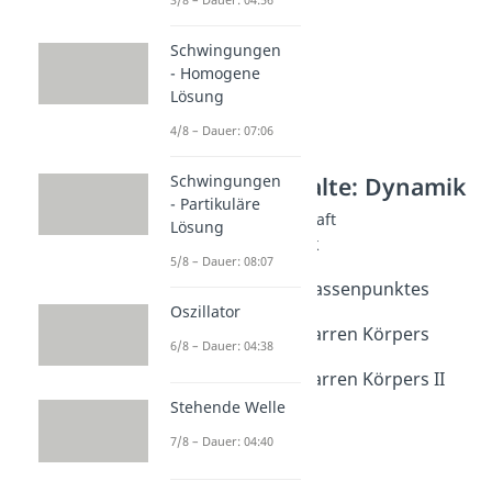
Schwingungen
- Homogene
Lösung
4/8 – Dauer: 07:06
Schwingungen
Weitere Inhalte: Dynamik
- Partikuläre
Bewegung ohne Kraft
Lösung
Kinematik Kinetik
5/8 – Dauer: 08:07
Dauer: 04:59
Kinematik des Massenpunktes
Oszillator
Dauer: 09:50
Kinematik des starren Körpers
6/8 – Dauer: 04:38
Dauer: 07:50
Kinematik des starren Körpers II
Dauer: 06:26
Stehende Welle
Schiefe Ebene
7/8 – Dauer: 04:40
Dauer: 04:25