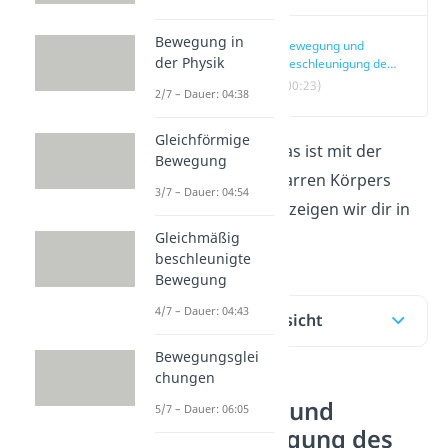
Bewegung in
Bewegung und
der Physik
Beschleunigung des
starren Körpers
(00:23)
2/7 – Dauer: 04:38
Gleichförmige
Du fragst dich was ist mit der
Bewegung
Kinematik des starren Körpers
3/7 – Dauer: 04:54
gemeint ist? Das zeigen wir dir in
diesem Beitrag.
Gleichmäßig
beschleunigte
Bewegung
4/7 – Dauer: 04:43
Inhaltsübersicht
Bewegungsglei
chungen
Bewegung und
5/7 – Dauer: 06:05
Beschleunigung des