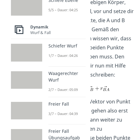
Schiefe Ebene
Beginn einen beliebigen Körper,
5/5 – Dauer: 04:25
z.B. eine Kartoffel, vor und setze dir
darauf zwei Punkte, die A und B
Dynamik
genannt werden. Gemäß den
Wurf & Fall
Voraussetzungen wissen wir, dass
Schiefer Wurf
der Abstand der beiden Punkte
immer gleichbleiben muss. Den
1/7 – Dauer: 04:26
Punkt A wollen wir nun mit Hilfe
Waagerechter
des Punktes B beschreiben:
Wurf
2/7 – Dauer: 05:09
Hier ist r b a der Vektor von Punkt
Freier Fall
B zu Punkt A. Wir gehen also erst
3/7 – Dauer: 04:39
zu Punkt B und dann weiter zu
Punkt A, um diesen zu
Freier Fall
beschreiben. Diese beiden Punkte
Übungsaufgab