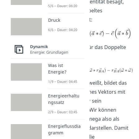
Die Graßmann-identität besagt,
5/6 – Dauer: 06:20
dass für ein Doppeltes
Kreuzprodukt gilt:
Druck
6/6 – Dauer: 04:20
Dynamik
So erhalten wir für das Doppelte
Energie: Grundlagen
Kreuzprodukt:
Was ist
Energie?
1/9 – Dauer: 04:45
Wie du vielleicht weißt, bildet das
Skalarprodukt eines Vektors mit
Energieerhaltu
sich selbst immer sein
ngssatz
Betragsquadrat. Wir können
2/9 – Dauer: 03:45
Omega skalar Omega also als
Energieflussdia
Omega quadrat darstellen. Damit
gramm
erhalten wir für die