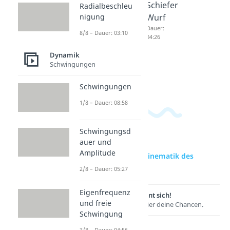
Kinemat
Schiefe
Schiefer
Radialbeschleu
nigung
ik des
Ebene
Wurf
starren
Dauer:
Dauer:
8/8 – Dauer: 03:10
04:25
04:26
Körpers
II
Dynamik
Schwingungen
Dauer:
06:26
Schwingungen
1/8 – Dauer: 08:58
Schwingungsd
auer und
Amplitude
zur Videoseite: Kinematik des
starren Körpers
2/8 – Dauer: 05:27
Eigenfrequenz
Lernen lohnt sich!
und freie
Entdecke hier deine Chancen.
Schwingung
3/8 – Dauer: 04:56