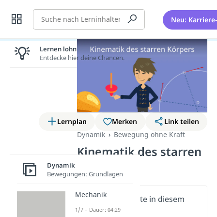
Suche
Neu: Karriere
Lernen lohnt sich!
Entdecke hier deine Chancen.
Lernplan
Merken
Link teilen
Dynamik
Bewegung ohne Kraft
Kinematik des starren
Körpers
Dynamik
Bewegungen: Grundlagen
Mechanik
Wichtige Inhalte in diesem
Video
1/7 – Dauer: 04:29