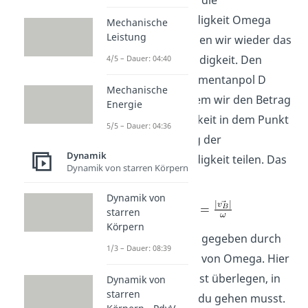
einem Punkt und die
Winkelgeschwindigkeit Omega
Mechanische
Leistung
kennst. Dazu bilden wir wieder das
Lot zur Geschwindigkeit. Den
4/5 – Dauer: 04:40
Abstand zum Momentanpol D
Mechanische
erhalten wir, indem wir den Betrag
Energie
der Geschwindigkeit in dem Punkt
5/5 – Dauer: 04:36
durch den Betrag der
Dynamik
Winkelgeschwindigkeit teilen. Das
Dynamik von starren Körpern
heißt:
Dynamik von
starren
Körpern
Die Lage ist dann gegeben durch
1/3 – Dauer: 08:39
die Drehrichtung von Omega. Hier
musst du dir selbst überlegen, in
Dynamik von
starren
welche Richtung du gehen musst.