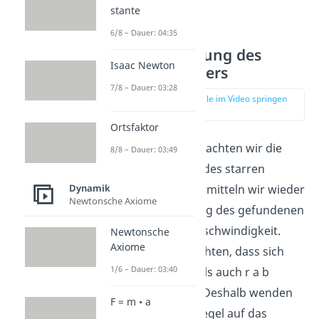
stante
6/8 – Dauer: 04:35
Beschleunigung des
Isaac Newton
starren Körpers
7/8 – Dauer: 03:28
zur Stelle im Video springen
(04:08)
Ortsfaktor
Als nächstes betrachten wir die
8/8 – Dauer: 03:49
Beschleunigung des starren
Dynamik
Körpers. Diese ermitteln wir wieder
Newtonsche Axiome
über die Ableitung des gefundenen
Terms für die Geschwindigkeit.
Newtonsche
Axiome
Dabei ist zu beachten, dass sich
1/6 – Dauer: 03:40
sowohl Omega als auch r a b
ändern können. Deshalb wenden
F = m • a
wir die Produktregel auf das