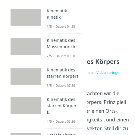
Kinematik
Kinetik
1/5 – Dauer: 04:59
Kinematik des
Massenpunktes
2/5 – Dauer: 09:50
Bewegung des Körpers
Kinematik des
zur Stelle im Video springen
starren Körpers
(01:41)
3/5 – Dauer: 07:50
Als nächstes betrachten wir die
Kinematik des
Bewegung des Körpers. Prinzipiell
starren Körpers
gibt es hier wieder einen Orts-,
II
einen Geschwindigkeits-, und einen
4/5 – Dauer: 06:26
Beschleunigungsvektor. Stell dir zu