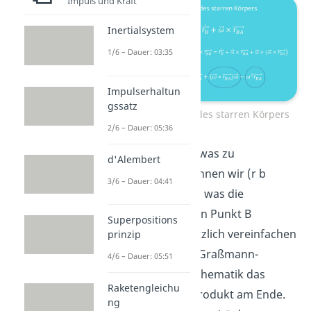
Impuls und Kraft
Inertialsystem
1/6 – Dauer: 03:35
Impulserhaltun
gssatz
Beschleunigung des starren Körpers
2/6 – Dauer: 05:36
Um das ganze etwas zu
d'Alembert
vereinfachen, nennen wir (r b
3/6 – Dauer: 04:41
Punkt Punkt) a b, was die
Beschleunigung in Punkt B
Superpositions
beschreibt. Zusätzlich vereinfachen
prinzip
wir mit Hilfe der Graßmann-
4/6 – Dauer: 05:51
Identität aus Mathematik das
Raketengleichu
doppelte Kreuzprodukt am Ende.
ng