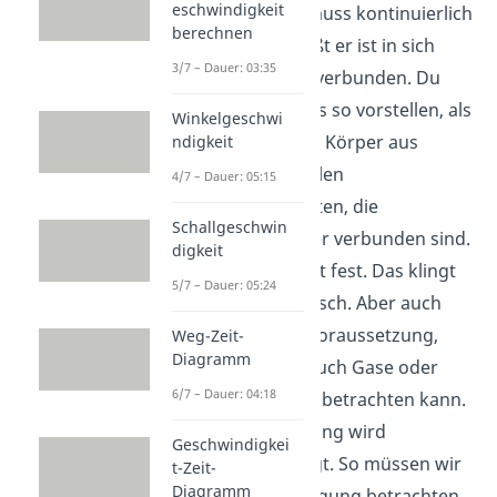
eschwindigkeit
Der Körper muss kontinuierlich
berechnen
sein. Das heißt er ist in sich
3/7 – Dauer: 03:35
miteinander verbunden. Du
kannst dir das so vorstellen, als
Winkelgeschwi
bestünde der Körper aus
ndigkeit
unendlich vielen
4/7 – Dauer: 05:15
Massenpunkten, die
Schallgeschwin
untereinander verbunden sind.
digkeit
Der Körper ist fest. Das klingt
5/7 – Dauer: 05:24
natürlich logisch. Aber auch
das ist eine Voraussetzung,
Weg-Zeit-
Diagramm
weil man ja auch Gase oder
6/7 – Dauer: 04:18
Flüssigkeiten betrachten kann.
Die Verformung wird
Geschwindigkei
vernachlässigt. So müssen wir
t-Zeit-
Diagramm
nur die Bewegung betrachten.