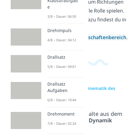
Klausuraufgab
koppeln und warum Richtungen
e
dabei eine zentrale Rolle spielen.
3/8 – Dauer: 06:50
Weitere Videos dazu findest du in
unserem
Drehimpuls
Ingenieurwissenschaftenbereich
.
4/8 – Dauer: 04:12
Drallsatz
5/8 – Dauer: 09:01
Drallsatz
zur Videoseite: Kinematik des
Aufgaben
starren Körpers
6/8 – Dauer: 10:44
Beliebte Inhalte aus dem
Drehmoment
Bereich
Dynamik
7/8 – Dauer: 02:24