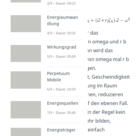
3/9 – Dauer: 04:23
Beschleunigung:
Energieumwan
dlung
Hierbei bilden wir das
4/9 – Dauer: 03:32
Skalarprodukt von omega und r b
Wirkungsgrad
a mit omega. Dann wird das
5/9 – Dauer: 05:09
Betragsquadrat von omega mal r b
a wieder abgezogen.
Perpetuum
Nach dem wir Ort, Geschwindigkeit
Mobile
und Beschleunigung im Raum
6/9 – Dauer: 03:59
beschreiben können, reduzieren
wir das Ganze auf den ebenen Fall.
Energiequellen
Hier müssen wir in der Regel kein
7/9 – Dauer: 05:40
Kreuzprodukt mehr bilden,
sondern können einfach
Energieträger