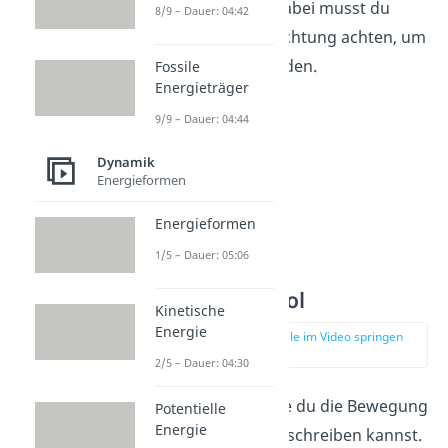
multiplizieren. Dabei musst du
8/9 – Dauer: 04:42
immer auf die Richtung achten, um
Fehler zu vermeiden.
Fossile
Energieträger
9/9 – Dauer: 04:44
Dynamik
Energieformen
Energieformen
1/5 – Dauer: 05:06
Momentanpol
Kinetische
Energie
zur Stelle im Video springen
(06:04)
2/5 – Dauer: 04:30
Jetzt weißt du wie du die Bewegung
Potentielle
Energie
eines Körpers beschreiben kannst.