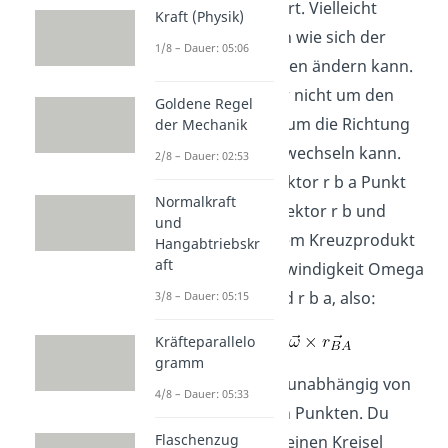
Drehung resultiert. Vielleicht
Kraft (Physik)
wunderst du dich wie sich der
1/8 – Dauer: 05:06
Abstand der beiden ändern kann.
Hier geht es aber nicht um den
Goldene Regel
Betrag, sondern um die Richtung
der Mechanik
des Vektors, die wechseln kann.
2/8 – Dauer: 02:53
Deshalb steht Vektor r b a Punkt
Normalkraft
senkrecht zum Vektor r b und
und
bildet sich aus dem Kreuzprodukt
Hangabtriebskr
aft
der Winkelgeschwindigkeit Omega
und dem Abstand r b a, also:
3/8 – Dauer: 05:15
Kräfteparallelo
gramm
Omega ist dabei unabhängig von
4/8 – Dauer: 05:33
den betrachteten Punkten. Du
Flaschenzug
kannst dir dafür einen Kreisel