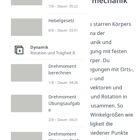
Starrkörpermechanik
7/8 – Dauer: 05:22
verstehen
Hebelgesetz
Die Kinematik des starren Körpers
8/8 – Dauer: 03:51
ist ein Grundthema der
Starrkörpermechanik und
Dynamik
beschreibt Bewegung mit festen
Rotation und Trägheit II
Abständen im Körper. Du
Drehmoment
beschreibst Bewegungen mit Orts-,
berechnen
Geschwindigkeits- und
1/8 – Dauer: 04:26
Beschleunigungsvektoren und
setzt Translation und Rotation in
Drehmoment
Übungsaufgab
einer Rechnung zusammen. So
e
erkennst du, wie Winkelgrößen wie
2/8 – Dauer: 04:21
Winkelgeschwindigkeit die
Bewegung verschiedener Punkte
Drehmoment