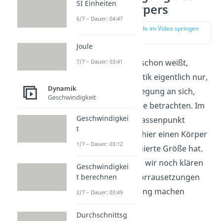
SI Einheiten
starren Körpers
6/7 – Dauer: 04:47
zur Stelle im Video springen
(00:23)
Joule
Wie du vielleicht schon weißt,
7/7 – Dauer: 03:41
bedeutet Kinematik eigentlich nur,
Dynamik
dass wir die Bewegung an sich,
Geschwindigkeit
ohne ihre Ursache betrachten. Im
Geschwindigkei
Vergleich zum Massenpunkt
t
schauen wir uns hier einen Körper
1/7 – Dauer: 03:12
an, der eine definierte Größe hat.
Zu Beginn sollten wir noch klären
Geschwindigkei
unter welchen Vorrausetzungen
t berechnen
wir die Betrachtung machen
2/7 – Dauer: 03:49
dürfen:
Durchschnittsg