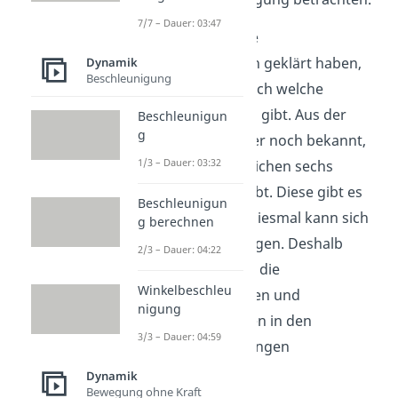
7/7 – Dauer: 03:47
Nach dem wir die
Voraussetzungen geklärt haben,
Dynamik
Beschleunigung
überlegen wir noch welche
Freiheitsgrade es gibt. Aus der
Beschleunigun
g
Statik ist dir sicher noch bekannt,
1/3 – Dauer: 03:32
dass es im räumlichen sechs
Freiheitsgrade gibt. Diese gibt es
Beschleunigun
auch hier, doch diesmal kann sich
g berechnen
der Körper bewegen. Deshalb
2/3 – Dauer: 04:22
müssen wir auch die
Winkelbeschleu
Geschwindigkeiten und
nigung
Beschleunigungen in den
3/3 – Dauer: 04:59
jeweiligen Richtungen
berücksichtigen.
Dynamik
Bewegung ohne Kraft