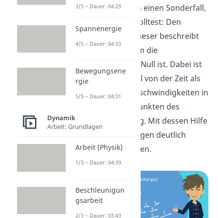
Es gibt aber noch einen Sonderfall,
3/5 – Dauer: 04:29
den du kennen solltest: Den
Spannenergie
Momentanpol. Dieser beschreibt
4/5 – Dauer: 04:33
den Punkt, in dem die
Geschwindigkeit Null ist. Dabei ist
Bewegungsene
der Punkt sowohl von der Zeit als
rgie
auch von den Geschwindigkeiten in
5/5 – Dauer: 04:31
verschiedenen Punkten des
Dynamik
Körpers abhängig. Mit dessen Hilfe
Arbeit: Grundlagen
können Rechnungen deutlich
Arbeit (Physik)
vereinfacht werden.
1/3 – Dauer: 04:39
Beschleunigun
gsarbeit
2/3 – Dauer: 03:43