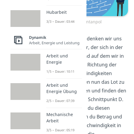
Hubarbeit
Momentanpol
3/3 – Dauer: 03:44
Dynamik
Zur Bestimmung denken wir uns
Arbeit, Energie und Leistung
jetzt einen Körper, der sich in der
Ebene bewegt und auf dem wir in
Arbeit und
Energie
zwei Punkten die Richtung der
1/5 – Dauer: 10:11
dortigen Geschwindigkeiten
kennen. Wir bilden nun das Lot zu
Arbeit und
beiden Richtungen und finden den
Energie Übung
Momentanpol im Schnittpunkt D.
2/5 – Dauer: 07:39
Weiterhin kannst du diesen
Mechanische
bestimmen, wenn du Betrag und
Arbeit
Richtung der Geschwindigkeit in
3/5 – Dauer: 05:19