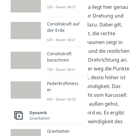
vorstellen: Omega liegt hier genau
5/8 – Dauer: 04:37
im Mittelpunkt der Drehung und
Corioliskraft auf
steht senkrecht dazu. Dabei gilt,
der Erde
wie beim Moment, die rechte
6/8 – Dauer: 04:21
Handregel: Der Daumen zeigt in
Richtung Omega und die restlichen
Corioliskraft
Finger geben die Drehrichtung an.
berechnen
Das heißt: je weiter weg die Punkte
7/8 – Dauer: 04:21
voneinander sind, desto höher ist
Federkraftmess
die Relativgeschwindigkeit. Das
er
kennst du vielleicht vom Karussell:
8/8 – Dauer: 02:33
Je weiter du nach außen gehst,
desto schneller wird es. Es ergibt
Dynamik
Gravitation
sich für die Geschwindigkeit des
Punktes A:
Gravitation