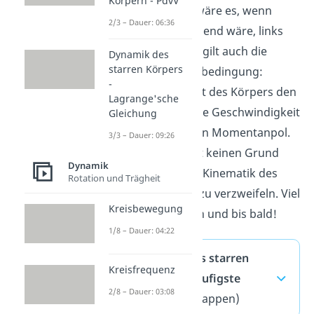
Körpern - PdvV
In unserem Fall wäre es, wenn
2/3 – Dauer: 06:36
Omega linksdrehend wäre, links
von B. Zusätzlich gilt auch die
Dynamik des
starren Körpers
sogenannte Haftbedingung:
-
Berührt ein Punkt des Körpers den
Lagrange'sche
Boden, ist dort die Geschwindigkeit
Gleichung
Null und damit ein Momentanpol.
3/3 – Dauer: 09:26
Du siehst: es gibt keinen Grund
Dynamik
mehr wegen der Kinematik des
Rotation und Trägheit
starren Körpers zu verzweifeln. Viel
Kreisbewegung
Erfolg beim Üben und bis bald!
1/8 – Dauer: 04:22
Kinematik des starren
Kreisfrequenz
Körpers — häufigste
2/8 – Dauer: 03:08
Fragen
(ausklappen)