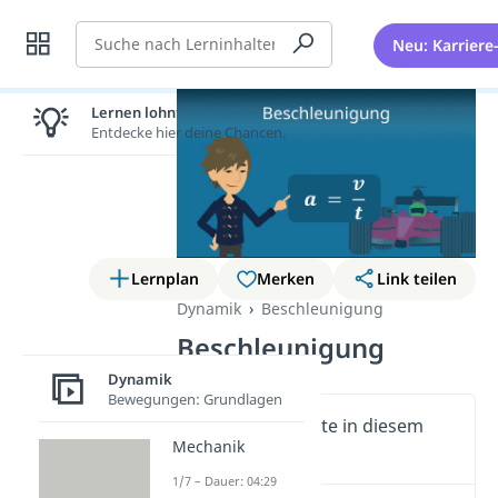
Suche
Neu: Karriere
Lernen lohnt sich!
Entdecke hier deine Chancen.
Lernplan
Merken
Link teilen
Dynamik
Beschleunigung
Beschleunigung
Dynamik
Bewegungen: Grundlagen
Wichtige Inhalte in diesem
Mechanik
Video
1/7 – Dauer: 04:29