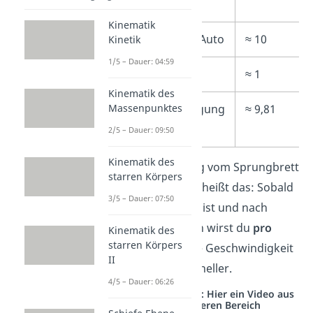
Star“
Kinematik
Vollbremsung Auto
≈ 10
Kinetik
1/5 – Dauer: 04:59
Fahrradfahrer
≈ 1
Kinematik des
Massenpunktes
Erdbeschleunigung
≈ 9,81
(Gravitation)
2/5 – Dauer: 09:50
Kinematik des
Bei einem Sprung vom Sprungbrett
starren Körpers
im Schwimmbad heißt das: Sobald
3/5 – Dauer: 07:50
du gesprungen bist und nach
unten fällst, dann wirst du
pro
Kinematik des
starren Körpers
Sekunde
um eine Geschwindigkeit
II
von
9,81 m/s
schneller.
4/5 – Dauer: 06:26
Studyflix vernetzt: Hier ein Video aus
einem anderen Bereich