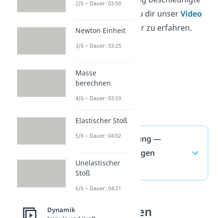
2/6 – Dauer: 03:50
Bewegung. Schau dir unser
Video
dazu an, um mehr zu erfahren.
Newton Einheit
3/6 – Dauer: 03:25
Masse
berechnen
4/6 – Dauer: 03:59
Elastischer Stoß
5/6 – Dauer: 04:02
Beschleunigung —
häufigste Fragen
Unelastischer
(ausklappen)
Stoß
6/6 – Dauer: 04:31
Bewegungen
Dynamik