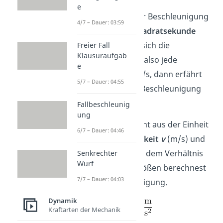
e
Die
SI-Einheit
der Beschleunigung
4/7 – Dauer: 03:59
ist
Meter pro Quadratsekunde
2
m/s
. Verändert sich die
Freier Fall
Klausuraufgab
Geschwindigkeit also jede
e
Sekunde um 1 m/s, dann erfährt
5/7 – Dauer: 04:55
der Körper eine Beschleunigung
2
von 1 m/s
.
Fallbeschleunig
ung
Die Einheit besteht aus der Einheit
6/7 – Dauer: 04:46
der
Geschwindigkeit
v
(m/s) und
der
Zeit
t
(s). Aus dem Verhältnis
Senkrechter
Wurf
dieser beiden Größen berechnest
7/7 – Dauer: 04:03
du die Beschleunigung.
Dynamik
Kraftarten der Mechanik