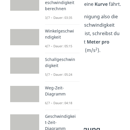
eschwindigkeit
wenn ein Auto in eine
Kurve
fährt.
berechnen
Weil die Beschleunigung also die
3/7 – Dauer: 03:35
Änderung der Geschwindigkeit
Winkelgeschwi
(m/s) pro Zeit (s) ist, schreibst du
ndigkeit
sie mit der Einheit
Meter pro
4/7 – Dauer: 05:15
2
Quadratsekunde
(m/s
).
Schallgeschwin
digkeit
5/7 – Dauer: 05:24
Weg-Zeit-
Diagramm
6/7 – Dauer: 04:18
Geschwindigkei
Beispiele
t-Zeit-
Beschleunigung
Diagramm