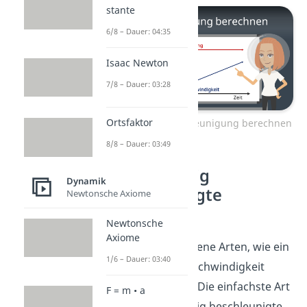
stante
6/8 – Dauer: 04:35
Isaac Newton
7/8 – Dauer: 03:28
Ortsfaktor
Zum Video: Beschleunigung berechnen
8/8 – Dauer: 03:49
Gleichmäßig
Dynamik
beschleunigte
Newtonsche Axiome
Bewegung
Newtonsche
Axiome
Es gibt verschiedene Arten, wie ein
1/6 – Dauer: 03:40
Körper seine Geschwindigkeit
verändern kann. Die einfachste Art
F = m • a
ist die gleichmäßig beschleunigte