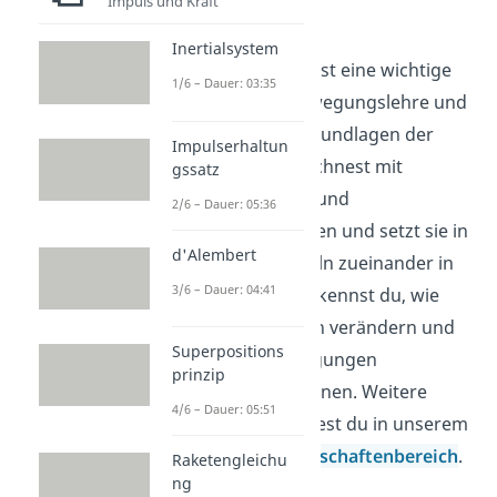
Impuls und Kraft
verstehen
Inertialsystem
Beschleunigung ist eine wichtige
1/6 – Dauer: 03:35
Größe in der Bewegungslehre und
gehört zu den Grundlagen der
Impulserhaltun
Mechanik. Du rechnest mit
gssatz
Strecken, Zeiten und
2/6 – Dauer: 05:36
Geschwindigkeiten und setzt sie in
d'Alembert
einfachen Formeln zueinander in
3/6 – Dauer: 04:41
Beziehung. So erkennst du, wie
sich Bewegungen verändern und
Superpositions
wie Kräfte Bewegungen
prinzip
beeinflussen können. Weitere
4/6 – Dauer: 05:51
Videos dazu findest du in unserem
Ingenieurwissenschaftenbereich
.
Raketengleichu
ng