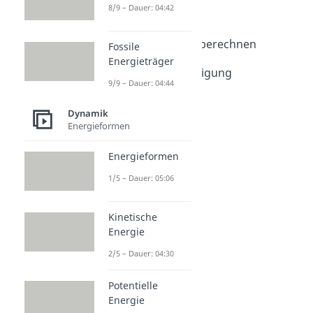
8/9 – Dauer: 04:42
Beschleunigung
Dauer: 03:32
Beschleunigung berechnen
Fossile
Dauer: 04:22
Energieträger
Winkelbeschleunigung
9/9 – Dauer: 04:44
Dauer: 04:59
Dynamik
Energieformen
Energieformen
1/5 – Dauer: 05:06
Kinetische
Energie
2/5 – Dauer: 04:30
Potentielle
Energie