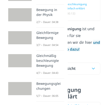
Beschleunigung
einfach erklärt
Bewegung in
(00:13)
der Physik
2/7 – Dauer: 04:38
Was die
Beschleunigung
ist und
Gleichförmige
welche Einheit du für sie
Bewegung
verwendest, zeigen wir dir hier
und
3/7 – Dauer: 04:54
in unserem Video dazu!
Gleichmäßig
beschleunigte
Bewegung
Inhaltsübersicht
4/7 – Dauer: 04:43
Bewegungsglei
Beschleunigung
chungen
einfach erklärt
5/7 – Dauer: 06:05