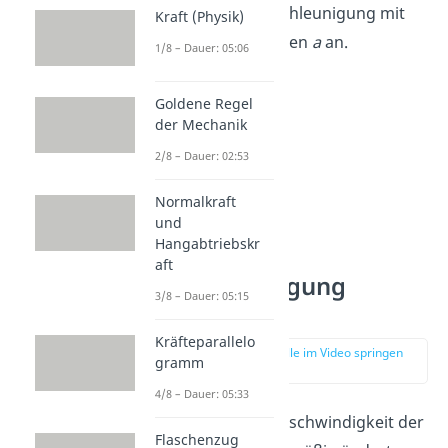
Du gibst die Beschleunigung mit
Kraft (Physik)
dem Formelzeichen
a
an.
1/8 – Dauer: 05:06
Goldene Regel
der Mechanik
2/8 – Dauer: 02:53
Normalkraft
und
Hangabtriebskr
aft
Beschleunigung
3/8 – Dauer: 05:15
berechnen
Kräfteparallelo
zur Stelle im Video springen
gramm
(01:18)
4/8 – Dauer: 05:33
Wenn sich die Geschwindigkeit der
Flaschenzug