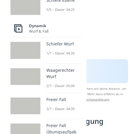
Schiefe Ebene
5/5 – Dauer: 04:25
Dynamik
Wurf & Fall
Schiefer Wurf
1/7 – Dauer: 04:26
Waagerechter
Wurf
2/7 – Dauer: 05:09
Nach Beantwortung speichern wir deine Antwort, um
Studyflix zu verbessern. Mehr dazu erfährst du in
Freier Fall
unserer
Datenschutzerklärung
.
3/7 – Dauer: 04:39
Beschleunigung
Freier Fall
Einheit
Übungsaufgab