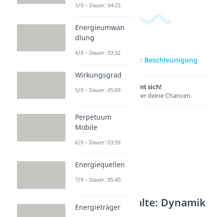
3/9 – Dauer: 04:23
Energieumwan
dlung
4/9 – Dauer: 03:32
zur Videoseite: Beschleunigung
Wirkungsgrad
Lernen lohnt sich!
5/9 – Dauer: 05:09
Entdecke hier deine Chancen.
Perpetuum
Mobile
6/9 – Dauer: 03:59
Energiequellen
7/9 – Dauer: 05:40
Weitere Inhalte: Dynamik
Energieträger
Beschleunigung