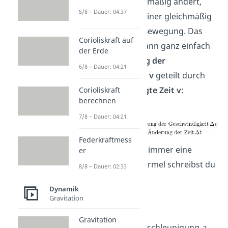
Bewegung gleichmäßig ändert,
5/8 – Dauer: 04:37
sprichst du von einer gleichmäßig
beschleunigten Bewegung. Das
Corioliskraft auf
berechnest du dann ganz einfach
der Erde
mit der
Änderung der
6/8 – Dauer: 04:21
Geschwindigkeit v
geteilt durch
die dafür
benötigte Zeit v
:
Corioliskraft
berechnen
7/8 – Dauer: 04:21
Federkraftmess
Das
Δ
beschreibt immer eine
er
Änderung. Die Formel schreibst du
8/8 – Dauer: 02:33
dann so:
Dynamik
Gravitation
Gravitation
Musst du eine Beschleunigung
a