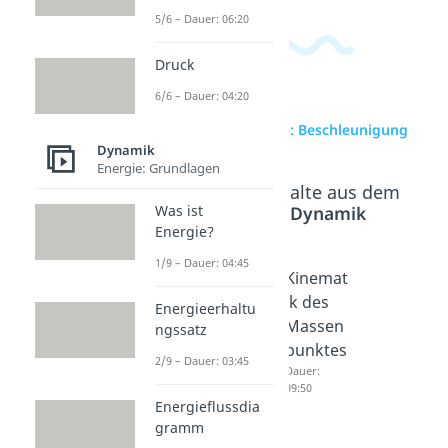
5/6 – Dauer: 06:20
Druck
6/6 – Dauer: 04:20
zur Videoseite: Beschleunigung
Dynamik
Energie: Grundlagen
Beliebte Inhalte aus dem
Was ist
Bereich
Dynamik
Energie?
1/9 – Dauer: 04:45
Beschle
Kinemat
Kinemat
unigun
ik
ik des
Energieerhaltu
g
Kinetik
Massen
ngssatz
berechn
Dauer:
punktes
2/9 – Dauer: 03:45
04:59
en
Dauer:
09:50
Dauer:
Energieflussdia
04:22
gramm