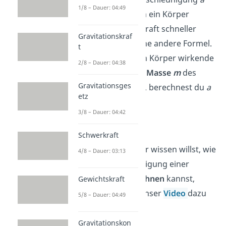
1/8 – Dauer: 04:49
berechnen, wenn ein Körper
aufgrund einer Kraft schneller
Gravitationskraf
wird, nutzt du eine andere Formel.
t
Ist dir die auf den Körper wirkende
2/8 – Dauer: 04:38
Kraft
F
sowie die
Masse
m
des
Gravitationsges
Körpers bekannt, berechnest du
a
etz
mit:
3/8 – Dauer: 04:42
Schwerkraft
Wenn du genauer wissen willst, wie
4/8 – Dauer: 03:13
du die Beschleunigung einer
Bewegung
berechnen
kannst,
Gewichtskraft
dann schau dir unser
Video
dazu
5/8 – Dauer: 04:49
an.
Gravitationskon