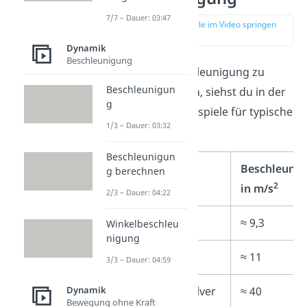
7/7 – Dauer: 03:47
zur Stelle im Video springen
(00:35)
Dynamik
Beschleunigung
Um dir die Beschleunigung zu
Beschleunigun
veranschaulichen, siehst du in der
g
Tabelle einige Beispiele für typische
1/3 – Dauer: 03:32
Werte im Alltag:
Beschleunigun
Gegenstand
Beschleuni
g berechnen
2
in m/s
2/3 – Dauer: 04:22
Gepard
≈ 9,3
Winkelbeschleu
nigung
Formel-1 Auto
≈ 11
3/3 – Dauer: 04:59
Dynamik
Achterbahn „Silver
≈ 40
Bewegung ohne Kraft