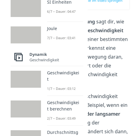
zur Stelle im Video springen
SI Einheiten
(00:13)
6/7 – Dauer: 04:47
Die
Beschleunigung
sagt dir, wie
Joule
schnell sich die
Geschwindigkeit
7/7 – Dauer: 03:41
eines Körpers in einer bestimmten
Zeit
ändert
. Du erkennst eine
Dynamik
beschleunigte Bewegung daran,
Geschwindigkeit
dass sich der Wert oder die
Geschwindigkei
Richtung der Geschwindigkeit
t
ändert.
1/7 – Dauer: 03:12
Der Wert der Geschwindigkeit
Geschwindigkei
ändert sich zum Beispiel, wenn ein
t berechnen
Auto
schneller oder langsamer
2/7 – Dauer: 03:49
wird. Die Richtung der
Geschwindigkeit ändert sich dann,
Durchschnittsg