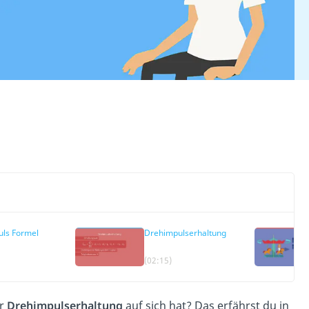
uls Formel
Drehimpulserhaltung
(02:15)
er
Drehimpulserhaltung
auf sich hat? Das erfährst du in