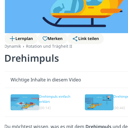
Lernplan
Merken
Link teilen
Dynamik
Rotation und Trägheit II
Drehimpuls
Wichtige Inhalte in diesem Video
Drehimpuls einfach
Drehimp
erklärt
(00:14)
(00:44)
Du möchtest wissen, was es mit dem
Drehimpuls
und d