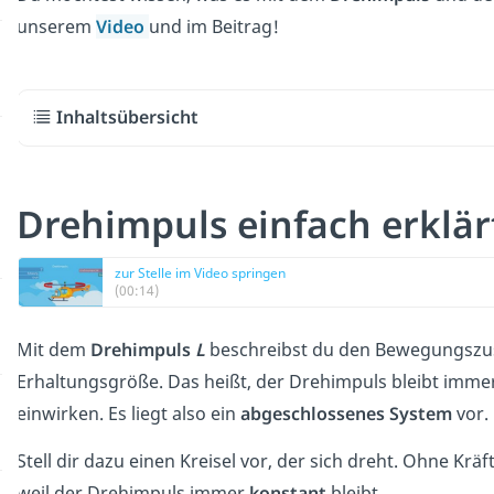
unserem
Video
und im Beitrag!
Inhaltsübersicht
Drehimpuls einfach erklä
zur Stelle im Video springen
(00:14)
Mit dem
Drehimpuls
L
beschreibst du den Bewegungszust
Erhaltungsgröße. Das heißt, der Drehimpuls bleibt imme
einwirken. Es liegt also ein
abgeschlossenes System
vor.
Stell dir dazu einen Kreisel vor, der sich dreht. Ohne Kr
weil der Drehimpuls immer
konstant
bleibt.