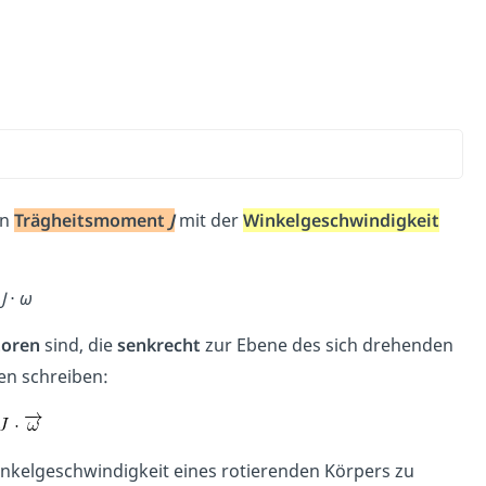
in
Trägheitsmoment
J
mit der
Winkelgeschwindigkeit
=
J
⋅
ω
toren
sind, die
senkrecht
zur Ebene des sich drehenden
en schreiben:
 Winkelgeschwindigkeit eines rotierenden Körpers zu