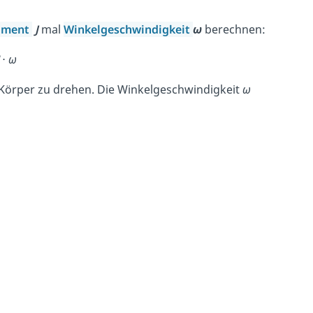
oment
J
mal
Winkelgeschwindigkeit
ω
berechnen:
⋅
ω
n Körper zu drehen. Die Winkelgeschwindigkeit
ω