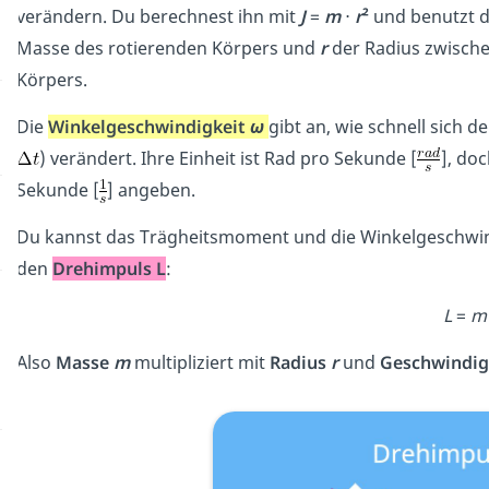
verändern. Du berechnest ihn mit
J
=
m
⋅
r
²
und benutzt de
Masse des rotierenden Körpers und
r
der Radius zwisch
Körpers.
Die
Winkelgeschwindigkeit
ω
gibt an, wie schnell sich de
) verändert. Ihre Einheit ist Rad pro Sekunde [
], do
Sekunde [
] angeben.
Du kannst das Trägheitsmoment und die Winkelgeschwind
den
Drehimpuls L
:
L
=
m
Also
Masse
m
multipliziert mit
Radius
r
und
Geschwindig