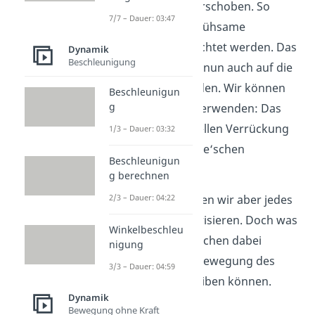
wurde virtuell verschoben. So
7/7 – Dauer: 03:47
konnte auf die mühsame
Elimination verzichtet werden. Das
Dynamik
Beschleunigung
Prinzip lässt sich nun auch auf die
Dynamik anwenden. Wir können
Beschleunigun
g
hier zwei Arten verwenden: Das
Prinzip der virtuellen Verrückung
1/3 – Dauer: 03:32
oder die Lagrange‘schen
Beschleunigun
Gleichungen.
g berechnen
2/3 – Dauer: 04:22
Zuallererst müssen wir aber jedes
System parametrisieren. Doch was
Winkelbeschleu
heißt das? Wir suchen dabei
nigung
Größen, die die Bewegung des
3/3 – Dauer: 04:59
Systems beschreiben können.
Dynamik
Häufig sind dies
Bewegung ohne Kraft