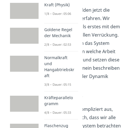
Kraft (Physik)
Die Parameter bilden jetzt die
1/8 – Dauer: 05:06
Grundlage der Verfahren. Wir
beginnen dabei als erstes mit dem
Goldene Regel
Prinzip der virtuellen Verrückung.
der Mechanik
Wir bewegen nun das System
2/8 – Dauer: 02:53
virtuell, überlegen welche Arbeit
Normalkraft
verrichtet wurde und setzen diese
und
gleich Null. Allgemein beschreiben
Hangabtriebskr
aft
wir die Arbeit in der Dynamik
durch:
3/8 – Dauer: 05:15
Kräfteparallelo
gramm
Das sieht zwar kompliziert aus,
4/8 – Dauer: 05:33
heißt aber lediglich, dass wir alle
Kraftgrößen im System betrachten
Flaschenzug