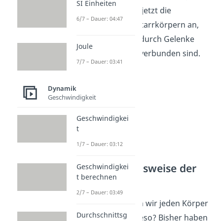
SI Einheiten
schauen wir uns jetzt die
6/7 – Dauer: 04:47
Bewegung von Starrkörpern an,
die miteinander durch Gelenke
Joule
oder Ähnlichem verbunden sind.
7/7 – Dauer: 03:41
Dynamik
Geschwindigkeit
Geschwindigkei
t
1/7 – Dauer: 03:12
Betrachtungsweise der
Geschwindigkei
t berechnen
Körper
2/7 – Dauer: 03:49
Dabei betrachten wir jeden Körper
Durchschnittsg
separat. Aber wieso? Bisher haben