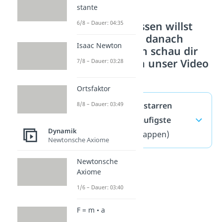
stante
Wenn du wissen willst
6/8 – Dauer: 04:35
wie und was danach
Isaac Newton
kommt, dann schau dir
doch einfach unser Video
7/8 – Dauer: 03:28
an.
Ortsfaktor
Dynamik von starren
8/8 – Dauer: 03:49
Körpern — häufigste
Dynamik
Fragen
(ausklappen)
Newtonsche Axiome
Newtonsche
Axiome
1/6 – Dauer: 03:40
F = m • a