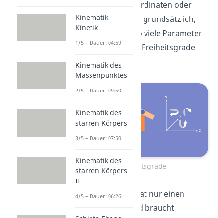
Schwerpunktkoordinaten oder
Kinematik
Winkel. Dabei gilt grundsätzlich,
Kinetik
dass wir genauso viele Parameter
1/5 – Dauer: 04:59
brauchen, wie es Freiheitsgrade
gibt.
Kinematik des
Massenpunktes
2/5 – Dauer: 09:50
Kinematik des
starren Körpers
3/5 – Dauer: 07:50
Kinematik des
Freiheitsgrade
starren Körpers
II
Eine Wippe z.B. hat nur einen
4/5 – Dauer: 06:26
Freiheitsgrad und braucht