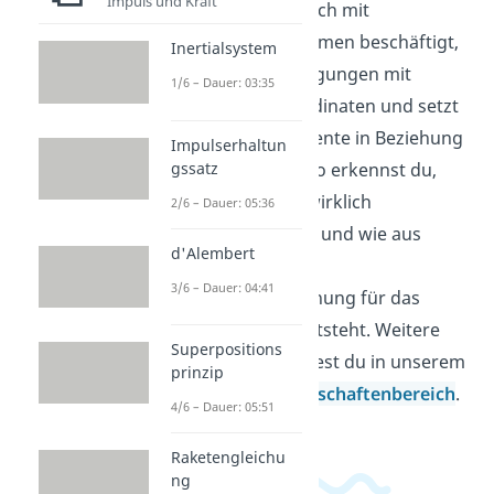
Impuls und Kraft
Mechanik. Wer sich mit
Starrkörpersystemen beschäftigt,
Inertialsystem
beschreibt Bewegungen mit
1/6 – Dauer: 03:35
passenden Koordinaten und setzt
Kräfte und Momente in Beziehung
Impulserhaltun
gssatz
zur Bewegung. So erkennst du,
welche Größen wirklich
2/6 – Dauer: 05:36
unabhängig sind und wie aus
d'Alembert
ihnen eine klare
3/6 – Dauer: 04:41
Bewegungsgleichung für das
ganze System entsteht. Weitere
Superpositions
Videos dazu findest du in unserem
prinzip
Ingenieurwissenschaftenbereich
.
4/6 – Dauer: 05:51
Raketengleichu
ng