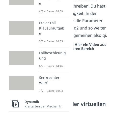
e
Pendellänge beschreiben. Du hast
4/7 – Dauer: 03:59
also eine Abhängigkeit. In der
Mechanik werden die Parameter
Freier Fall
allgemein mit q1, q2 und so weiter
Klausuraufgab
e
bezeichnet. Im allgemeinen also qi.
5/7 – Dauer: 04:55
Studyflix vernetzt: Hier ein Video aus
einem anderen Bereich
Fallbeschleunig
ung
6/7 – Dauer: 04:46
Senkrechter
Wurf
7/7 – Dauer: 04:03
Dynamik
Das Prinzip der virtuellen
Kraftarten der Mechanik
Verrückung