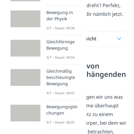
Körpersystemen dreht? Perfekt,
Bewegung in
das erklären wir dir nämlich jetzt.
der Physik
2/7 – Dauer: 04:38
Inhaltsübersicht
Gleichförmige
Bewegung
3/7 – Dauer: 04:54
Bewegung von
Gleichmäßig
Zusammenhängenden
beschleunigte
Körpern
Bewegung
4/7 – Dauer: 04:43
Zu Beginn überlegen wir uns was
Starrkörpersysteme überhaupt
Bewegungsglei
chungen
sind: Im Gegensatz zu einem
einzelnen Starrkörper, bei dem wir
5/7 – Dauer: 06:05
nur einen Körper betrachten,