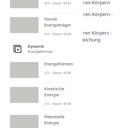
Dynamik von starren Körpern
8/9 – Dauer: 04:42
Dauer: 08:39
Dynamik von starren Körpern -
Fossile
PdvV
Energieträger
Dauer: 06:36
Dynamik des starren Körpers -
9/9 – Dauer: 04:44
Lagrange'sche Gleichung
Dauer: 09:26
Dynamik
Energieformen
Energieformen
1/5 – Dauer: 05:06
Kinetische
Energie
2/5 – Dauer: 04:30
Potentielle
Energie