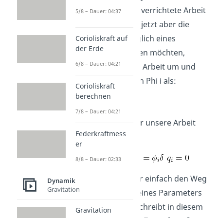
und die gesamte verrichtete Arbeit
5/8 – Dauer: 04:37
ermitteln. Da wir jetzt aber die
Bewegung bezüglich eines
Corioliskraft auf
der Erde
Parameters wissen möchten,
6/8 – Dauer: 04:21
schreiben wir die Arbeit um und
definieren uns ein Phi i als:
Corioliskraft
berechnen
7/8 – Dauer: 04:21
Damit können wir unsere Arbeit
Federkraftmess
umschreiben
er
8/8 – Dauer: 02:33
Hierbei haben wir einfach den Weg
Dynamik
Gravitation
in Abhängigkeit eines Parameters
gesetzt. Phi i beschreibt in diesem
Gravitation