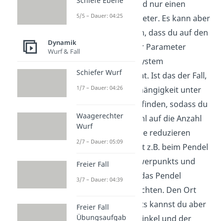
Schiefe Ebene
dementsprechend nur einen
5/5 – Dauer: 04:25
Winkel als Parameter. Es kann aber
auch vorkommen, dass du auf den
Dynamik
ersten Blick mehr Parameter
Wurf & Fall
findest, als das System
Schiefer Wurf
Freiheitsgrade hat. Ist das der Fall,
1/7 – Dauer: 04:26
wirst du eine Abhängigkeit unter
den Parametern finden, sodass du
Waagerechter
die Parameterzahl auf die Anzahl
Wurf
der Freiheitsgrade reduzieren
2/7 – Dauer: 05:09
kannst. So kannst z.B. beim Pendel
den Ort des Schwerpunkts und
Freier Fall
den Winkel, den das Pendel
3/7 – Dauer: 04:39
ausschlägt betrachten. Den Ort
des Schwerpunkts kannst du aber
Freier Fall
Übungsaufgab
auch über den Winkel und der