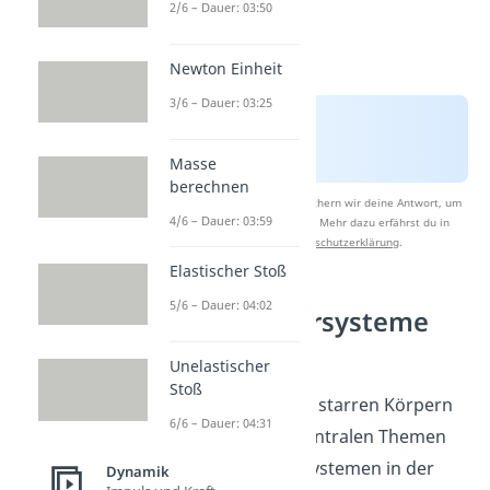
2/6 – Dauer: 03:50
Newton Einheit
3/6 – Dauer: 03:25
Masse
berechnen
Nach Beantwortung speichern wir deine Antwort, um
4/6 – Dauer: 03:59
Studyflix zu verbessern. Mehr dazu erfährst du in
unserer
Datenschutzerklärung
.
Elastischer Stoß
5/6 – Dauer: 04:02
Starrkörpersysteme
verstehen
Unelastischer
Stoß
Die Dynamik von starren Körpern
6/6 – Dauer: 04:31
gehört zu den zentralen Themen
bei Starrkörpersystemen in der
Dynamik