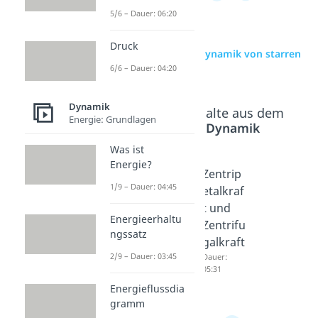
5/6 – Dauer: 06:20
Druck
zur Videoseite: Dynamik von starren
Körpern
6/6 – Dauer: 04:20
Dynamik
Beliebte Inhalte aus dem
Energie: Grundlagen
Bereich
Dynamik
Was ist
Energie?
Kreisbe
Kreisfre
Zentrip
1/9 – Dauer: 04:45
wegung
quenz
etalkraf
Dauer:
Dauer:
t und
04:22
03:08
Energieerhaltu
Zentrifu
ngssatz
galkraft
2/9 – Dauer: 03:45
Dauer:
05:31
Energieflussdia
gramm