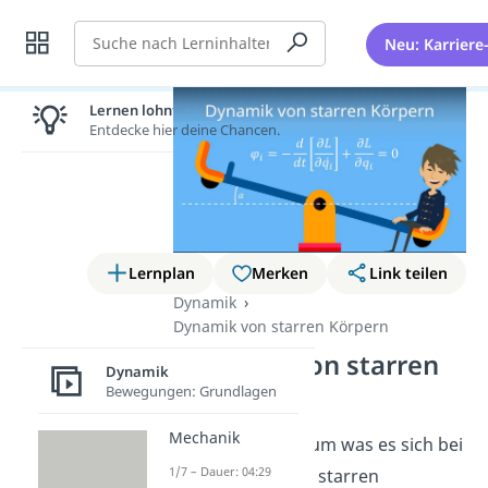
Suche
Neu: Karriere
Lernen lohnt sich!
Entdecke hier deine Chancen.
Lernplan
Merken
Link teilen
Dynamik
Dynamik von starren Körpern
Dynamik von starren
Dynamik
Körpern
Bewegungen: Grundlagen
Mechanik
Willst du wissen um was es sich bei
1/7 – Dauer: 04:29
der Dynamik von starren