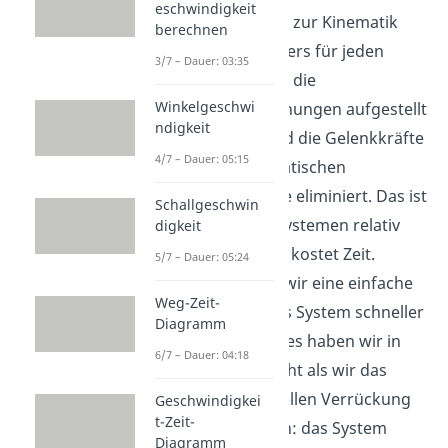
eschwindigkeit
wir in den Videos zur Kinematik
berechnen
des starren Körpers für jeden
3/7 – Dauer: 03:35
einzelnen Körper die
Winkelgeschwi
Bewegungsgleichungen aufgestellt
ndigkeit
und anschließend die Gelenkkräfte
4/7 – Dauer: 05:15
durch die kinematischen
Zusammenhänge eliminiert. Das ist
Schallgeschwin
bei Starrkörpersystemen relativ
digkeit
umständlich und kostet Zeit.
5/7 – Dauer: 05:24
Deshalb suchen wir eine einfache
Weg-Zeit-
Strategie, um das System schneller
Diagramm
zu lösen. Ähnliches haben wir in
6/7 – Dauer: 04:18
der Statik gemacht als wir das
Prinzip der virtuellen Verrückung
Geschwindigkei
t-Zeit-
verwendet haben: das System
Diagramm