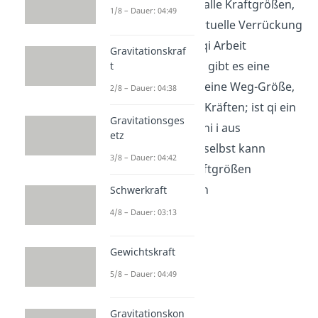
Zusammenhang alle Kraftgrößen,
1/8 – Dauer: 04:49
die durch eine virtuelle Verrückung
des Parameters qi Arbeit
Gravitationskraf
verrichten. Dabei gibt es eine
t
Faustregel: ist qi eine Weg-Größe,
2/8 – Dauer: 04:38
besteht Phi i aus Kräften; ist qi ein
Gravitationsges
Winkel besteht Phi i aus
etz
Momenten. Phi i selbst kann
3/8 – Dauer: 04:42
nochmal in 3 Kraftgrößen
aufgeteilt werden
Schwerkraft
4/8 – Dauer: 03:13
Gewichtskraft
5/8 – Dauer: 04:49
Gravitationskon