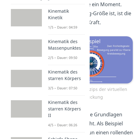
ist die Kraftgröße ein Moment.
Kinematik
Wenn qi eine Weg-Größe ist, ist die
Kinetik
Kraftgröße eine Kraft.
1/5 – Dauer: 04:59
Kinematik des
Massenpunktes
2/5 – Dauer: 09:50
Kinematik des
starren Körpers
3/5 – Dauer: 07:50
Beispiel des Prinzips der virtuellen
Verrückung
Kinematik des
starren Körpers
Jetzt haben wir die Grundlagen
II
wiederaufgefrischt. Als Beispiel
4/5 – Dauer: 06:26
betrachten wir nun einen rollenden