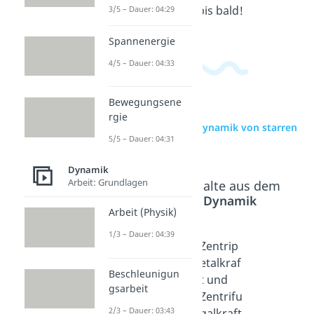
Mach’s gut und bis bald!
3/5 – Dauer: 04:29
Spannenergie
4/5 – Dauer: 04:33
Bewegungsene
rgie
zur Videoseite: Dynamik von starren
5/5 – Dauer: 04:31
Körpern - PdvV
Dynamik
Arbeit: Grundlagen
Beliebte Inhalte aus dem
Bereich
Dynamik
Arbeit (Physik)
1/3 – Dauer: 04:39
Kreisbe
Kreisfre
Zentrip
wegung
quenz
etalkraf
Beschleunigun
Dauer:
Dauer:
t und
gsarbeit
04:22
03:08
Zentrifu
2/3 – Dauer: 03:43
galkraft