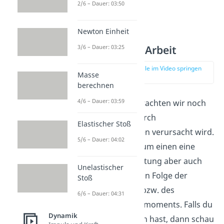
2/6 – Dauer: 03:50
Newton Einheit
Verursachte Arbeit
3/6 – Dauer: 03:25
zur Stelle im Video springen
Masse
(04:37)
berechnen
4/6 – Dauer: 03:59
Zum Schluss betrachten wir noch
die Arbeit, die durch
Elastischer Stoß
Beschleunigungen verursacht wird.
5/6 – Dauer: 04:02
Hier haben wir zum einen eine
Kraft FH in x-Richtung aber auch
Unelastischer
ein Moment MH in Folge der
Stoß
Massenträgheit bzw. des
6/6 – Dauer: 04:31
Massenträgheitsmoments. Falls du
Dynamik
dazu noch Fragen hast, dann schau