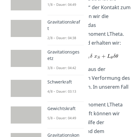
1/8 – Dauer: 04:49
einzige „Bindung“ der Kontakt zum
Boden. Hier haben wir die
Gravitationskraf
Reibkraft Lx und das
t
Rollwiderstandsmoment LTheta.
2/8 – Dauer: 04:38
Demensprechend erhalten wir:
Gravitationsges
etz
3/8 – Dauer: 04:42
LTheta resultiert aus der
unsymmetrischen Verformung des
Schwerkraft
Reifens am Boden. In unserem Fall
4/8 – Dauer: 03:13
beträgt das
Rollwiderstandsmoment LTheta
Gewichtskraft
1Nm. Die Reibkraft können wir
5/8 – Dauer: 04:49
wiederrum mit Hilfe der
Normalkraft N und dem
Gravitationskon