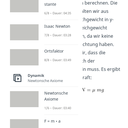
Reibkoeffizienten berechnen. Die
stante
Normalkraft erhalten wir aus
6/8 – Dauer: 04:35
einem Kräftegleichgewicht in y-
Isaac Newton
Richtung. Das Gleichgewicht
7/8 – Dauer: 03:28
können wir bilden, da wir keine
Bewegung in y-Richtung haben.
Ortsfaktor
Somit erhalten wir, dass die
8/8 – Dauer: 03:49
Normalkraft gleich der
Gewichtskraft sein muss. Es ergibt
Dynamik
sich für die Reibkraft:
Newtonsche Axiome
Newtonsche
Axiome
1/6 – Dauer: 03:40
F = m • a