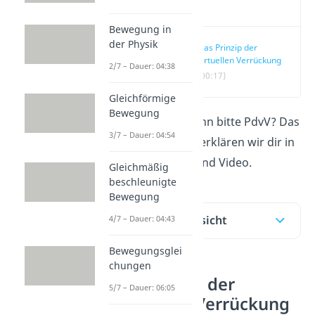
Video
Bewegung in
der Physik
Das Prinzip der
virtuellen Verrückung
2/7 – Dauer: 04:38
(00:17)
Gleichförmige
Bewegung
Für was steht denn bitte PdvV? Das
3/7 – Dauer: 04:54
und vieles mehr erklären wir dir in
diesem Beitrag und Video.
Gleichmäßig
beschleunigte
Bewegung
Inhaltsübersicht
4/7 – Dauer: 04:43
Bewegungsglei
chungen
Das Prinzip der
5/7 – Dauer: 06:05
virtuellen Verrückung