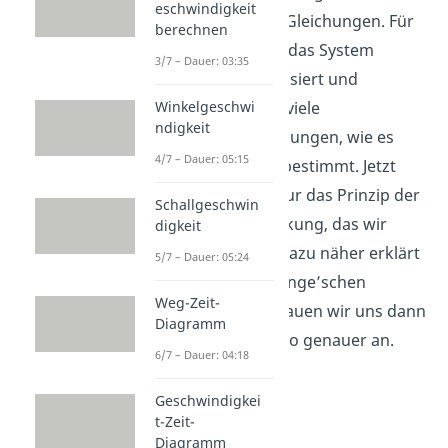
eschwindigkeit
Lagrange’schen Gleichungen. Für
berechnen
diese Wege wird das System
3/7 – Dauer: 03:35
vorher parametrisiert und
anschließend so viele
Winkelgeschwi
ndigkeit
Differentialgleichungen, wie es
4/7 – Dauer: 05:15
Parameter gibt, bestimmt. Jetzt
betrachten wir nur das Prinzip der
Schallgeschwin
virtuellen Verrückung, das wir
digkeit
schon im Video dazu näher erklärt
5/7 – Dauer: 05:24
haben. Die Lagrange’schen
Weg-Zeit-
Gleichungen schauen wir uns dann
Diagramm
im nächsten Video genauer an.
6/7 – Dauer: 04:18
Geschwindigkei
t-Zeit-
Diagramm