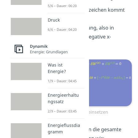
5/6 – Dauer: 06:20
Das negative Vorzeichen kommt
aus der Wahl der
Druck
Bewegungsrichtung, also in
6/6 – Dauer: 04:20
unserem Fall in negative x-
Richtung.
Dynamik
Energie: Grundlagen
Was ist
Energie?
1/9 – Dauer: 04:45
Energieerhaltu
ngssatz
2/9 – Dauer: 03:45
Formel einsetzen
Energieflussdia
Schreiben wir nun die gesamte
gramm