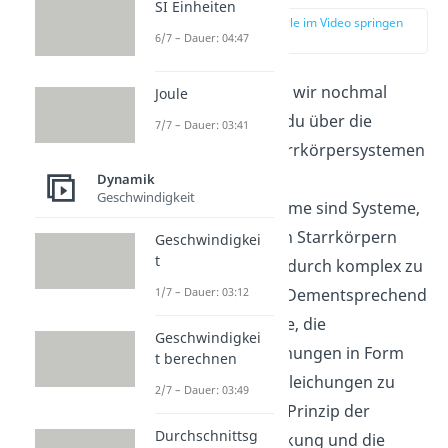
SI Einheiten
zur Stelle im Video springen
6/7 – Dauer: 04:47
(00:17)
Zu Beginn fassen wir nochmal
Joule
zusammen, was du über die
7/7 – Dauer: 03:41
Dynamik von Starrkörpersystemen
wissen solltest:
Dynamik
Geschwindigkeit
Starrkörpersysteme sind Systeme,
die aus mehreren Starrkörpern
Geschwindigkei
t
bestehen und dadurch komplex zu
berechnen sind. Dementsprechend
1/7 – Dauer: 03:12
gibt es zwei Wege, die
Geschwindigkei
Bewegungsgleichungen in Form
t berechnen
von Differenzialgleichungen zu
2/7 – Dauer: 03:49
bestimmen: Das Prinzip der
Durchschnittsg
virtuellen Verrückung und die