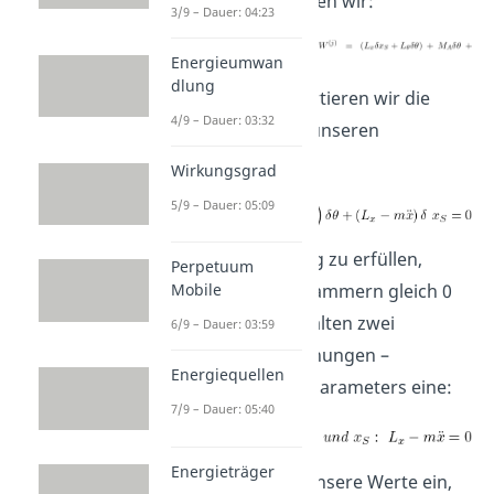
Arbeit auf, erhalten wir:
3/9 – Dauer: 04:23
Energieumwan
dlung
Anschließend sortieren wir die
4/9 – Dauer: 03:32
Gleichung nach unseren
Parametern
Wirkungsgrad
5/9 – Dauer: 05:09
Um die Gleichung zu erfüllen,
Perpetuum
müssen beide Klammern gleich 0
Mobile
sein und wir erhalten zwei
6/9 – Dauer: 03:59
Differenzialgleichungen –
Energiequellen
bezüglich jedes Parameters eine:
7/9 – Dauer: 05:40
Energieträger
Setzen wir nun unsere Werte ein,