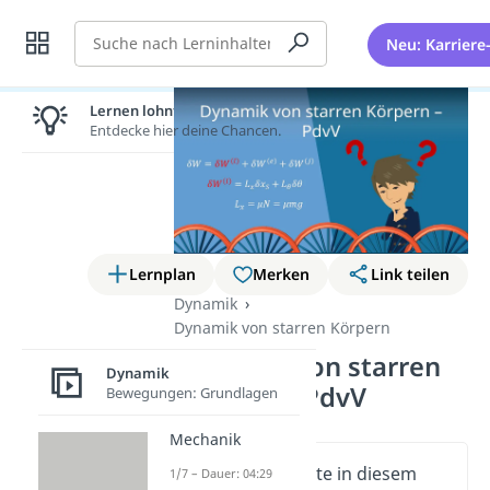
Suche
Neu: Karriere
Lernen lohnt sich!
Entdecke hier deine Chancen.
Lernplan
Merken
Link teilen
Dynamik
Dynamik von starren Körpern
Dynamik von starren
Dynamik
Körpern – PdvV
Bewegungen: Grundlagen
Mechanik
Wichtige Inhalte in diesem
1/7 – Dauer: 04:29