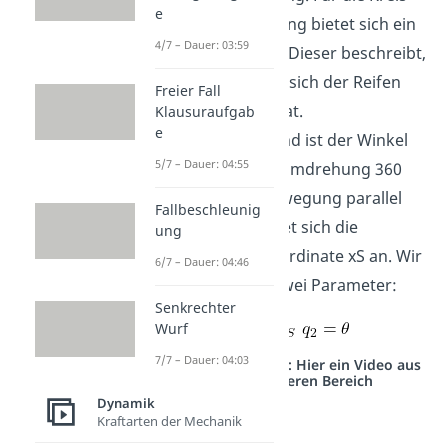
e
bzw. Rollbewegung bietet sich ein
4/7 – Dauer: 03:59
Winkel Theta an. Dieser beschreibt,
um wie viel Grad sich der Reifen
Freier Fall
schon gedreht hat.
Klausuraufgab
e
Dementsprechend ist der Winkel
5/7 – Dauer: 04:55
bei einer vollen Umdrehung 360
Grad. Für die Bewegung parallel
Fallbeschleunig
zum Boden, bietet sich die
ung
Schwerpunktkoordinate xS an. Wir
6/7 – Dauer: 04:46
haben also die zwei Parameter:
Senkrechter
Wurf
7/7 – Dauer: 04:03
Studyflix vernetzt: Hier ein Video aus
einem anderen Bereich
Dynamik
Kraftarten der Mechanik