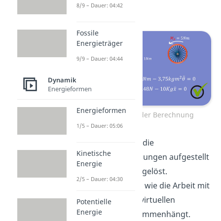
8/9 – Dauer: 04:42
erhalten wir:
Fossile
Energieträger
9/9 – Dauer: 04:44
Dynamik
Energieformen
Energieformen
Endergebnis der Berechnung
1/5 – Dauer: 05:06
Damit haben wir die
Kinetische
Differentialgleichungen aufgestellt
Energie
und die Aufgabe gelöst.
2/5 – Dauer: 04:30
So, jetzt weißt du wie die Arbeit mit
dem Prinzip der virtuellen
Potentielle
Energie
Verrückung zusammenhängt.