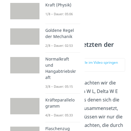
Kraft (Physik)
1/8 – Dauer: 05:06
Goldene Regel
der Mechanik
Zusammensetzten der
2/8 – Dauer: 02:53
Teilarbeiten
Normalkraft
zur Stelle im Video springen
und
(02:55)
Hangabtriebskr
aft
Als nächstes betrachten wir die
3/8 – Dauer: 05:15
Teilarbeiten Delta W L, Delta W E
und Delta W J, aus denen sich die
Kräfteparallelo
gramm
gesamte Arbeit zusammensetzt,
4/8 – Dauer: 05:33
separat. Dabei müssen wir nur die
Kraftgrößen betrachten, die durch
Flaschenzug