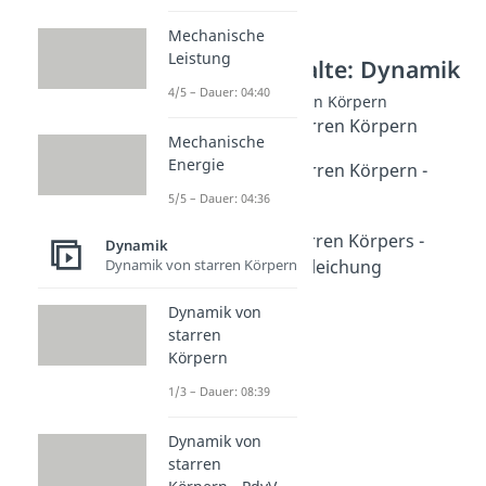
Mechanische
Leistung
Weitere Inhalte: Dynamik
4/5 – Dauer: 04:40
Dynamik von starren Körpern
Dynamik von starren Körpern
Mechanische
Dauer: 08:39
Energie
Dynamik von starren Körpern -
PdvV
5/5 – Dauer: 04:36
Dauer: 06:36
Dynamik des starren Körpers -
Dynamik
Lagrange'sche Gleichung
Dynamik von starren Körpern
Dauer: 09:26
Dynamik von
starren
Körpern
1/3 – Dauer: 08:39
Dynamik von
starren