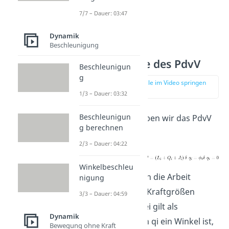
7/7 – Dauer: 03:47
Dynamik
Beschleunigung
Schreibweise des PdvV
Beschleunigun
g
zur Stelle im Video springen
(01:03)
1/3 – Dauer: 03:32
Beschleunigun
Allgemein schreiben wir das PdvV
g berechnen
als:
2/3 – Dauer: 04:22
Winkelbeschleu
Li, Qi und Ji fassen die Arbeit
nigung
verursachenden Kraftgrößen
3/3 – Dauer: 04:59
zusammen. Dabei gilt als
Dynamik
Faustregel: Wenn qi ein Winkel ist,
Bewegung ohne Kraft