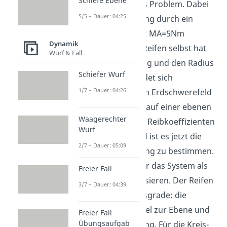
Schiefe Ebene
Reifen als ebenes Problem. Dabei
5/5 – Dauer: 04:25
wird die Bewegung durch ein
äußeres Moment MA=5Nm
Dynamik
verursacht. Der Reifen selbst hat
Wurf & Fall
die Masse m=10kg und den Radius
Schiefer Wurf
R=0,5m. Er befindet sich
1/7 – Dauer: 04:26
logischerweise im Erdschwerefeld
und bewegt sich auf einer ebenen
Waagerechter
Fläche mit einem Reibkoeffizienten
Wurf
gleich 0,8. Ziel ist es jetzt die
2/7 – Dauer: 05:09
DGL der Bewegung zu bestimmen.
Dafür müssen wir das System als
Freier Fall
erstes parametrisieren. Der Reifen
3/7 – Dauer: 04:39
hat zwei Freiheitsgrade: die
Bewegung parallel zur Ebene und
Freier Fall
Übungsaufgab
die Kreisbewegung. Für die Kreis-