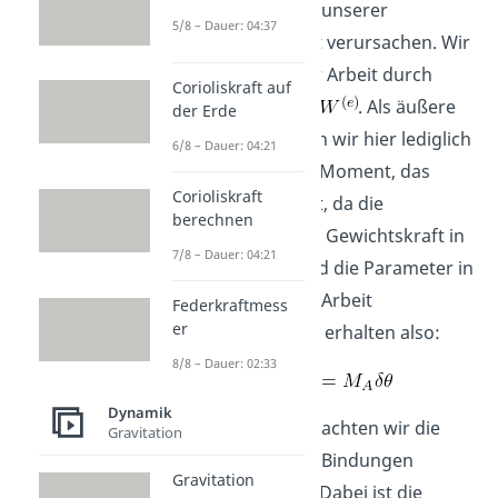
eine Verrückung unserer
5/8 – Dauer: 04:37
Parameter Arbeit verursachen. Wir
beginnen mit der Arbeit durch
Corioliskraft auf
äußere Kräfte:
. Als äußere
der Erde
Kraftgröße haben wir hier lediglich
6/8 – Dauer: 04:21
das angreifende Moment, das
Corioliskraft
Arbeit verursacht, da die
berechnen
Wirkrichtung der Gewichtskraft in
7/8 – Dauer: 04:21
y-Richtung ist und die Parameter in
y-Richtung keine Arbeit
Federkraftmess
er
verursachen. Wir erhalten also:
8/8 – Dauer: 02:33
Dynamik
Als nächstes betrachten wir die
Gravitation
Arbeit, die durch Bindungen
Gravitation
verursacht wird. Dabei ist die