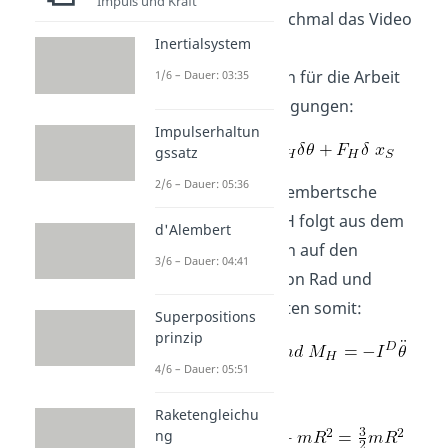
Impuls und Kraft
dir am besten nochmal das Video
Inertialsystem
Drallsatz I an.
Wir erhalten dann für die Arbeit
1/6 – Dauer: 03:35
durch Beschleunigungen:
Impulserhaltun
gssatz
2/6 – Dauer: 05:36
FH bildet die d’Alembertsche
Hilfskraft und MH folgt aus dem
d'Alembert
Drallsatz bezogen auf den
3/6 – Dauer: 04:41
Berührpunkt D von Rad und
Boden. Wir erhalten somit:
Superpositions
prinzip
4/6 – Dauer: 05:51
Mit
Raketengleichu
ng