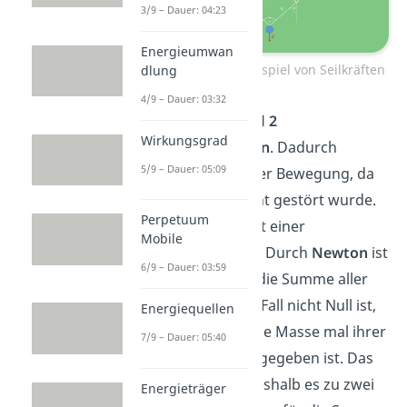
3/9 – Dauer: 04:23
Energieumwan
D’Alembert am Beispiel von Seilkräften
dlung
4/9 – Dauer: 03:32
Nun wird das
Seil 2
Wirkungsgrad
durchgeschnitten
. Dadurch
5/9 – Dauer: 05:09
kommt es zu einer Bewegung, da
das Gleichgewicht gestört wurde.
Perpetuum
Diese beginnt mit einer
Mobile
Beschleunigung
. Durch
Newton
ist
6/9 – Dauer: 03:59
festgelegt, dass die Summe aller
Kräfte in diesem Fall nicht Null ist,
Energiequellen
sondern durch die Masse mal ihrer
7/9 – Dauer: 05:40
Beschleunigung gegeben ist. Das
ist der
Grund
, weshalb es zu zwei
Energieträger