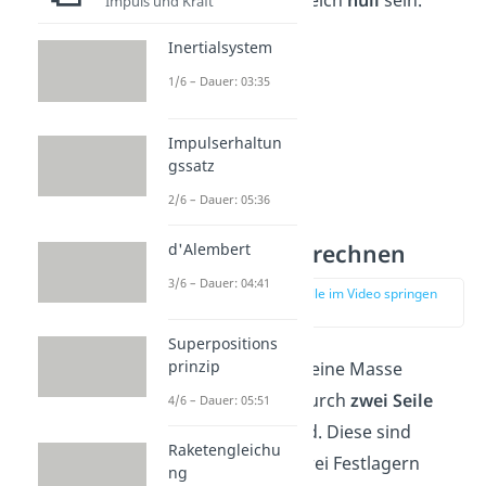
Inertialsystem gleich
null
sein.
Impuls und Kraft
Inertialsystem
1/6 – Dauer: 03:35
Impulserhaltun
gssatz
2/6 – Dauer: 05:36
Seilkräfte berechnen
d'Alembert
3/6 – Dauer: 04:41
zur Stelle im Video springen
(01:59)
Superpositions
prinzip
Als
zweites
wird eine Masse
betrachtet, die durch
zwei Seile
4/6 – Dauer: 05:51
festgehalten wird. Diese sind
Raketengleichu
wiederum mit zwei Festlagern
ng