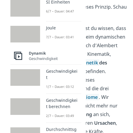
SI Einheiten
kürzester Zeit dieses Prinzip. Schau
6/7 – Dauer: 04:47
doch mal rein!
Am Anfang solltest du wissen, dass
Joule
wir uns wir uns beim dynamischen
7/7 – Dauer: 03:41
Gleichgewicht nach d’Alembert
Dynamik
nicht mehr in der Kinematik,
Geschwindigkeit
sondern in der
Kinetik
des
Massenpunktes
befinden.
Geschwindigkei
t
Grundlage für dieses
1/7 – Dauer: 03:12
Themengebiet sind die drei
Newtonschen Axiome
. Wir
Geschwindigkei
betrachten also nicht mehr nur
t berechnen
noch die
Bewegung
an sich,
2/7 – Dauer: 03:49
sondern auch deren
Ursachen
,
Durchschnittsg
beispielsweise die Kräfte.