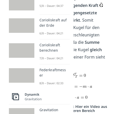
einer
beschleunigenden Kraft
5/8 – Dauer: 04:37
auch eine
entgegengesetzte
Trägheitskraft
wirkt
. Somit
Corioliskraft auf
der Erde
befindet sich die Kugel für den
6/8 – Dauer: 04:21
Beobachter im beschleunigten
System in Ruhe, da die
Summe
Corioliskraft
aller Kräfte
auf die Kugel
gleich
berechnen
null
ist. In allgemeiner Form sieht
7/8 – Dauer: 04:21
das dann so aus:
Federkraftmess
er
8/8 – Dauer: 02:33
mit
Dynamik
–
Gravitation
Studyflix vernetzt: Hier ein Video aus
Gravitation
einem anderen Bereich