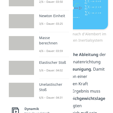
2/6 – Dauer: 03:50
Newton Einheit
3/6 – Dauer: 03:25
Drei Gleichungen nach d’Alembert im
Masse
mitbeschleunigten Inertialsystem
berechnen
4/6 – Dauer: 03:59
Die
zweite zeitliche Ableitung
der
jeweiligen Koordinatenrichtung
Elastischer Stoß
ergibt die
Beschleunigung
. Damit
5/6 – Dauer: 04:02
wird eine Kraft von einer
entgegengesetzten Kraft
Unelastischer
Stoß
subtrahiert. Das Ergebnis muss
aufgrund der
Gleichgewichtslage
6/6 – Dauer: 04:31
im mitbeschleunigten
Dynamik