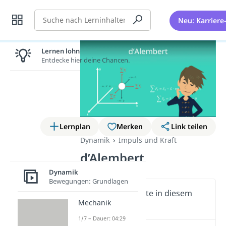
Suche
Neu: Karriere
Lernen lohnt sich!
Entdecke hier deine Chancen.
Lernplan
Merken
Link teilen
Dynamik
Impuls und Kraft
d’Alembert
Dynamik
Bewegungen: Grundlagen
Wichtige Inhalte in diesem
Mechanik
Video
1/7 – Dauer: 04:29