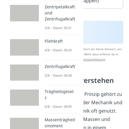
Fragen
(ausklappen)
Zentripetalkraft
und
Zentrifugalkraft
3/8 – Dauer: 05:31
Fliehkraft
Nach Beantwortung speichern wir deine Antwort, um
4/8 – Dauer: 04:29
Studyflix zu verbessern. Mehr dazu erfährst du in
unserer
Datenschutzerklärung
.
Zentrifugalkraft
5/8 – Dauer: 04:28
Mechanik verstehen
Trägheitsgeset
D’Alembertsches Prinzip gehört zu
z
den Grundideen der Mechanik und
6/8 – Dauer: 04:50
wird in der Dynamik oft genutzt.
Du stellst Kräfte, Massen und
Massenträgheit
smoment
Beschleunigungen in einem