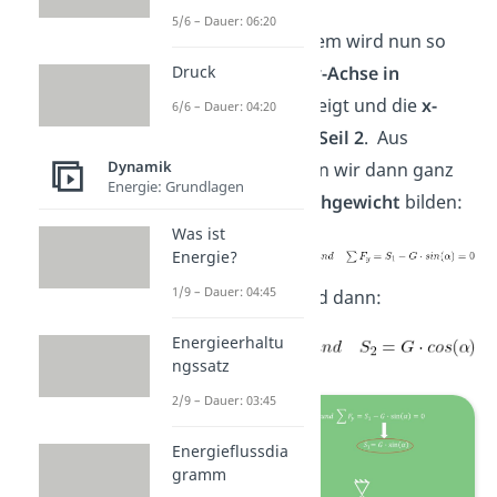
verbunden. Das
5/6 – Dauer: 06:20
Koordinatensystem wird nun so
gelegt, dass die
y-
Achse in
Druck
Richtung Seil 1
zeigt und die
x-
6/6 – Dauer: 04:20
Achse entgegen Seil 2
. Aus
Dynamik
der
Statik
können wir dann ganz
Energie: Grundlagen
einfach das
Gleichgewicht
bilden:
Was ist
Energie?
1/9 – Dauer: 04:45
Die Seilkräfte sind dann:
Energieerhaltu
ngssatz
2/9 – Dauer: 03:45
Energieflussdia
gramm