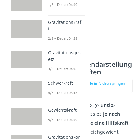
1/8 – Dauer: 04:49
Gravitationskraf
t
2/8 – Dauer: 04:38
Gravitationsges
etz
Komponentendarstellung
3/8 – Dauer: 04:42
von Hilfskräften
Schwerkraft
zur Stelle im Video springen
(01:15)
4/8 – Dauer: 03:13
Treten
Kräfte in x-, y- und z-
Gewichtskraft
Richtung
auf, muss es
je nach
5/8 – Dauer: 04:49
Koordinatenachse eine Hilfskraft
geben,
um das Gleichgewicht
Gravitationskon