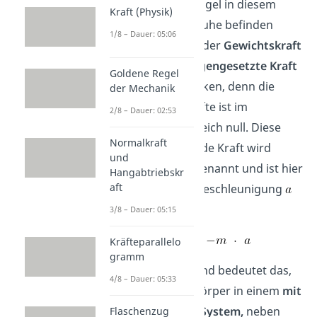
Damit sich die Kugel in diesem
Kraft (Physik)
System aber in Ruhe befinden
1/8 – Dauer: 05:06
kann, muss eine der
Gewichtskraft
der Kugel
entgegengesetzte Kraft
Goldene Regel
auf die Kugel wirken, denn die
der Mechanik
Summe aller Kräfte ist im
2/8 – Dauer: 02:53
Gleichgewicht gleich null. Diese
Normalkraft
entgegenwirkende Kraft wird
und
Trägheitskraft
genannt und ist hier
Hangabtriebskr
aft
mit
und der Beschleunigung
symbolisiert:
3/8 – Dauer: 05:15
Kräfteparallelo
gramm
Zusammenfassend bedeutet das,
4/8 – Dauer: 05:33
dass auf einen Körper in einem
mit
beschleunigten System,
neben
Flaschenzug