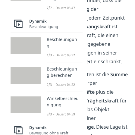
Objektes so stattfindet, dass die
7/7 – Dauer: 03:47
virtuelle Leistung
der
Zwangskräfte zu jedem Zeitpunkt
Dynamik
null
wird. Eine
Zwangskraft
ist
Beschleunigung
dabei diejenige Kraft, die einen
Beschleunigun
Körper durch vorgegebene
g
Zwangsbedingungen in seiner
1/3 – Dauer: 03:32
Bewegungsfreiheit
einschränkt.
Beschleunigun
Mit anderen Worten ist die
Summe
g berechnen
aller an einem Körper
2/3 – Dauer: 04:22
angreifenden
Kräfte
plus die
Winkelbeschleu
d’Alembertsche Trägheitskraft
für
nigung
diesen
null
und das Objekt
3/3 – Dauer: 04:59
befindet sich in einer
Gleichgewichtslage
. Diese Lage ist
Dynamik
Bewegung ohne Kraft