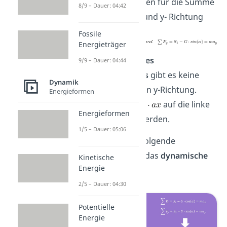
neuen Gleichungen für die Summe
8/9 – Dauer: 04:42
aller Kräfte in x- und y- Richtung
Fossile
Energieträger
Zum
Zeitpunkt des
9/9 – Dauer: 04:44
Durchschneidens
gibt es keine
Dynamik
Beschleunigung in y-Richtung.
Energieformen
Dadurch kann
auf die linke
Energieformen
Seite gebracht werden.
1/5 – Dauer: 05:06
So erhalten wir folgende
Gleichungen für das
dynamische
Kinetische
Energie
Gleichgewicht
:
2/5 – Dauer: 04:30
Potentielle
Energie