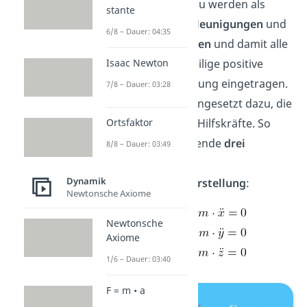
herzustellen. Dazu werden als
stante
erstes alle
Beschleunigungen
und
6/8 – Dauer: 04:35
Geschwindigkeiten
und damit alle
Kräfte in die jeweilige positive
Isaac Newton
Koordinatenrichtung eingetragen.
7/8 – Dauer: 03:28
Danach, entgegengesetzt dazu, die
entsprechenden Hilfskräfte. So
Ortsfaktor
erhalten wir folgende
drei
8/8 – Dauer: 03:49
Gleichungen in
Dynamik
Komponentendarstellung
:
Newtonsche Axiome
Newtonsche
Axiome
1/6 – Dauer: 03:40
F = m • a