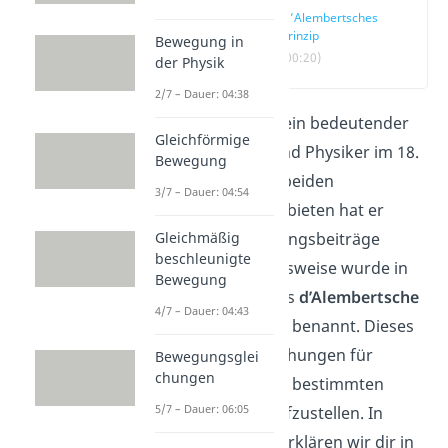
D’Alembertsches
Prinzip
Bewegung in
(00:20)
der Physik
2/7 – Dauer: 04:38
D’Alembert
war ein bedeutender
Gleichförmige
Mathematiker und Physiker im 18.
Bewegung
Jahrhundert. Zu beiden
3/7 – Dauer: 04:54
Wissenschaftsgebieten hat er
Gleichmäßig
wichtige Forschungsbeiträge
beschleunigte
verfasst. Beispielsweise wurde in
Bewegung
der
Mechanik
das
d’Alembertsche
4/7 – Dauer: 04:43
Prinzip
nach ihm benannt. Dieses
erlaubt uns Gleichungen für
Bewegungsglei
chungen
Bewegungen mit bestimmten
5/7 – Dauer: 06:05
Bedingungen
aufzustellen. In
unserem
Video
erklären wir dir in