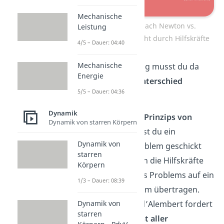
Mechanische
Kräftebilanz nach Newton vs.
Leistung
Kräftegleichgewicht durch Hilfskräfte
4/5 – Dauer: 04:40
Mechanische
In der Anwendung musst du da
Energie
jedoch
keinen Unterschied
5/5 – Dauer: 04:36
machen.
Dynamik
Mit der Hilfe des
Prinzips von
Dynamik von starren Körpern
d’Alembert
kannst du ein
Dynamik von
dynamisches Problem geschickt
starren
lösen, denn durch die Hilfskräfte
Körpern
wird diese Art des Problems auf ein
1/3 – Dauer: 08:39
statisches Problem übertragen.
Dynamik von
Das Prinzip von d’Alembert fordert
starren
ein
Gleichgewicht aller