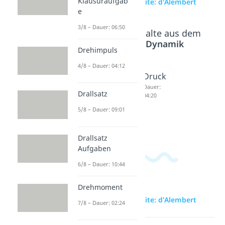
Klausuraufgab
zur Videoseite: d'Alembert
e
3/8 – Dauer: 06:50
Beliebte Inhalte aus dem
Bereich
Dynamik
Drehimpuls
4/8 – Dauer: 04:12
Superp
Raketen
Druck
ositions
gleichu
Dauer:
Drallsatz
04:20
prinzip
ng
5/8 – Dauer: 09:01
Dauer:
Dauer:
05:51
06:20
Drallsatz
Aufgaben
6/8 – Dauer: 10:44
Drehmoment
zur Videoseite: d'Alembert
7/8 – Dauer: 02:24