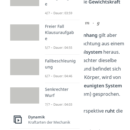
auf den Körper die
Gewichtskraft
e
:
4/7 – Dauer: 03:59
Freier Fall
Klausuraufgab
Dieser
Zusammenhang
gilt aber
e
nur für die Beobachtung aus einem
5/7 – Dauer: 04:55
ruhenden
Inertialsystem
heraus.
Erfährt der Beobachter dieselbe
Fallbeschleunig
ung
Beschleunigung und befindet sich
6/7 – Dauer: 04:46
stets neben dem Körper, wird von
einem mit
beschleunigten
System
Senkrechter
(kein Inertialsystem) gesprochen.
Wurf
Aus dieser
7/7 – Dauer: 04:03
Beobachtungsperspektive
ruht
die
Dynamik
Kugel.
Kraftarten der Mechanik