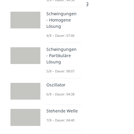
Raketengleichung
Dauer: 06:20
Schwingungen
Druck
- Homogene
Dauer: 04:20
Lösung
4/8 – Dauer: 07:06
Schwingungen
- Partikuläre
Lösung
5/8 – Dauer: 08:07
Oszillator
6/8 – Dauer: 04:38
Stehende Welle
7/8 – Dauer: 04:40