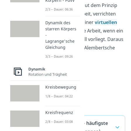
Körpern - PdvV
Zwangskräfte
. Laut dem Prinzip
2/3 – Dauer: 06:36
der virtuellen Arbeit, verrichten
diese Kräfte bei einer
virtuellen
Dynamik des
starren Körpers
Verrückung
keine Arbeit, wenn ein
-
Gleichgewichtsfall vorliegt. Daraus
Lagrange'sche
Gleichung
folgt dann das d’Alembertsche
Prinzip.
3/3 – Dauer: 09:26
Dynamik
Rotation und Trägheit
Kreisbewegung
1/8 – Dauer: 04:22
Kreisfrequenz
2/8 – Dauer: 03:08
d’Alembert — häufigste