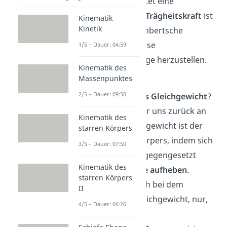
genauer betrachtet eine
dynamische. Die
Trägheitskraft
ist
Kinematik
Kinetik
dabei eine d’Alembertsche
Hilfskraft, um diese
1/5 – Dauer: 04:59
Gleichgewichtslage herzustellen.
Kinematik des
Massenpunktes
Was heißt jetzt
2/5 – Dauer: 09:50
nun
dynamisches
Gleichgewicht
?
Dazu erinnern wir uns zurück an
Kinematik des
die
Statik
: Gleichgewicht ist der
starren Körpers
Zustand eines Körpers, indem sich
3/5 – Dauer: 07:50
die einander entgegengesetzt
Kinematik des
wirkenden
Kräfte
aufheben
.
starren Körpers
Dasselbe gilt auch bei dem
II
dynamischen Gleichgewicht, nur,
4/5 – Dauer: 06:26
dass