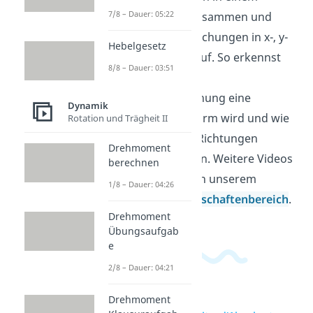
7/8 – Dauer: 05:22
Freikörperbild zusammen und
schreibst die Gleichungen in x-, y-
Hebelgesetz
und z-Richtung auf. So erkennst
8/8 – Dauer: 03:51
du, wie aus einer
Bewegungsgleichung eine
Dynamik
Gleichgewichtsform wird und wie
Rotation und Trägheit II
Vorzeichen und Richtungen
Drehmoment
zusammenpassen. Weitere Videos
berechnen
dazu findest du in unserem
1/8 – Dauer: 04:26
Ingenieurwissenschaftenbereich
.
Drehmoment
Übungsaufgab
e
2/8 – Dauer: 04:21
Drehmoment