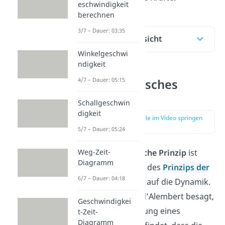
eschwindigkeit
berechnen
3/7 – Dauer: 03:35
Inhaltsübersicht
Winkelgeschwi
ndigkeit
4/7 – Dauer: 05:15
D’Alembertsches
Prinzip
Schallgeschwin
digkeit
zur Stelle im Video springen
(00:20)
5/7 – Dauer: 05:24
Das
d’Alembertsche Prinzip
ist
Weg-Zeit-
Diagramm
eine Erweiterung des
Prinzips der
6/7 – Dauer: 04:18
virtuellen Arbeit
auf die Dynamik.
Das Prinzip von d’Alembert besagt,
Geschwindigkei
dass eine Bewegung eines
t-Zeit-
Diagramm