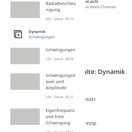
Lernen lohnt sich!
Radialbeschleu
Entdecke hier deine Chancen.
nigung
8/8 – Dauer: 03:10
Dynamik
Schwingungen
Schwingungen
1/8 – Dauer: 08:58
Weitere Inhalte: Dynamik
Schwingungsd
Impuls und Kraft
auer und
Inertialsystem
Amplitude
Dauer: 03:35
2/8 – Dauer: 05:27
Impulserhaltungssatz
Dauer: 05:36
Eigenfrequenz
d'Alembert
und freie
Dauer: 04:41
Schwingung
Superpositionsprinzip
Dauer: 05:51
3/8 – Dauer: 04:56