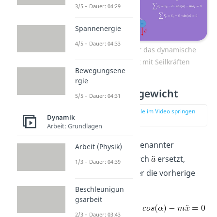
3/5 – Dauer: 04:29
Spannenergie
4/5 – Dauer: 04:33
Gleichungen für das dynamische
Gleichgewicht mit Seilkräften
Bewegungsene
rgie
Kräftegleichgewicht
5/5 – Dauer: 04:31
zur Stelle im Video springen
Dynamik
(03:44)
Arbeit: Grundlagen
Wenn du in erstgenannter
Arbeit (Physik)
Gleichung
durch
ersetzt,
1/3 – Dauer: 04:39
erhältst du wieder die vorherige
Gleichung:
Beschleunigun
gsarbeit
2/3 – Dauer: 03:43