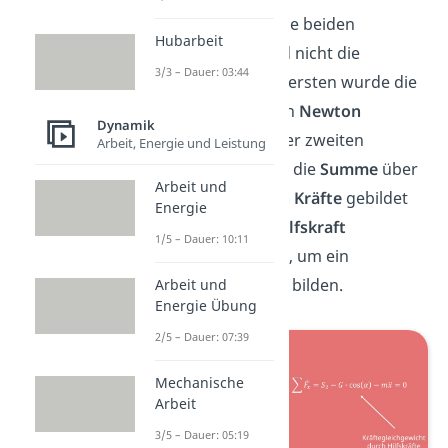
Aber Achtung!
Die beiden
Hubarbeit
Gleichungen sind nicht die
3/3 – Dauer: 03:44
gleichen. Bei der ersten wurde die
Kräftebilanz
nach
Newton
Dynamik
aufgestellt. Bei der zweiten
Arbeit, Energie und Leistung
Gleichung wurde die
Summe
über
Arbeit und
die
angreifenden
Kräfte
gebildet
Energie
und dann eine
Hilfskraft
1/5 – Dauer: 10:11
hinzugenommen, um ein
Gleichgewicht zu bilden.
Arbeit und
Energie Übung
2/5 – Dauer: 07:39
Mechanische
Arbeit
3/5 – Dauer: 05:19