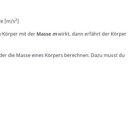
2
de [m/s
]
n Körper mit der
Masse
m
wirkt, dann erfährt der Körper
oder die Masse eines Körpers berechnen. Dazu musst du