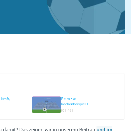
 Kraft,
F = m • a:
Rechenbeispiel 1
unigung
(01:46)
 damit? Das zeigen wir in unserem Beitrag
und im