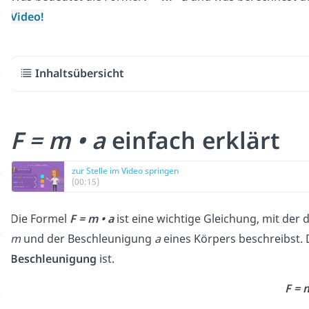
Video!
Inhaltsübersicht
F = m • a
einfach erklärt
zur Stelle im Video springen
(00:15)
Die Formel
F = m • a
ist eine wichtige Gleichung, mit d
m
und der Beschleunigung
a
eines Körpers beschreibst. 
Beschleunigung
ist.
F = 