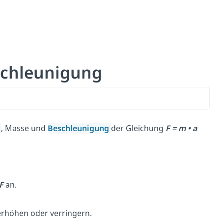
eschleunigung
t
, Masse und
Beschleunigung
der Gleichung
F = m • a
F
an.
erhöhen oder verringern.