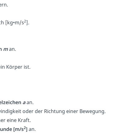
ern.
2
ch [kg•m/s
].
n
m
an.
in Körper ist.
elzeichen
a
an.
indigkeit oder der Richtung einer Bewegung.
er eine Kraft.
2
unde [m/s
]
an.