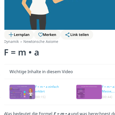
Lernplan
Merken
Link teilen
Dynamik
Newtonsche Axiome
F = m • a
Wichtige Inhalte in diesem Video
F = m • a einfach
F = m • a:
erklärt
Masse,
Beschle
(00:15)
(00:44)
Was bedeutet die Formel
F = m • a
und was berechnest du