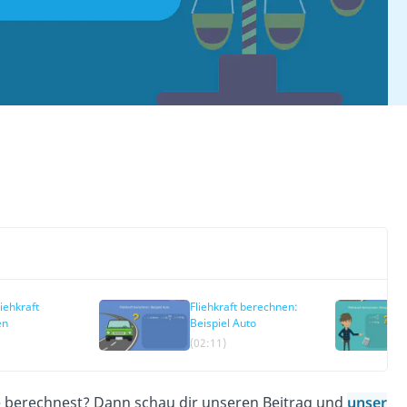
iehkraft
Fliehkraft berechnen:
en
Beispiel Auto
(02:11)
ie berechnest? Dann schau dir unseren Beitrag und
unser