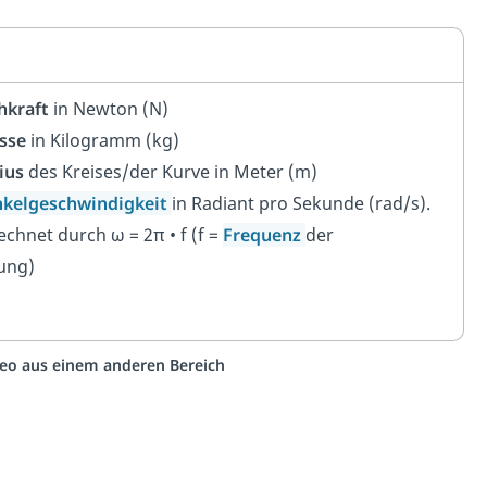
hkraft
in Newton (N)
sse
in Kilogramm (kg)
ius
des Kreises/der Kurve in Meter (m)
kelgeschwindigkeit
in Radiant pro Sekunde (rad/s).
echnet durch ω = 2π • f (f =
Frequenz
der
ung)
ideo aus einem anderen Bereich