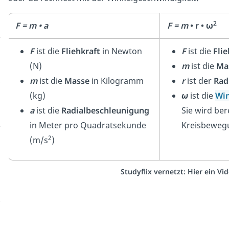
2
F = m • a
F = m
• r • ω
F
ist die
Fliehkraft
in Newton
F
ist die
Flie
(N)
m
ist die
Ma
m
ist die
Masse
in Kilogramm
r
ist der
Rad
(kg)
ω
ist die
Win
a
ist die
Radialbeschleunigung
Sie wird ber
in Meter pro Quadratsekunde
Kreisbeweg
2
(m/s
)
Studyflix vernetzt: Hier ein V