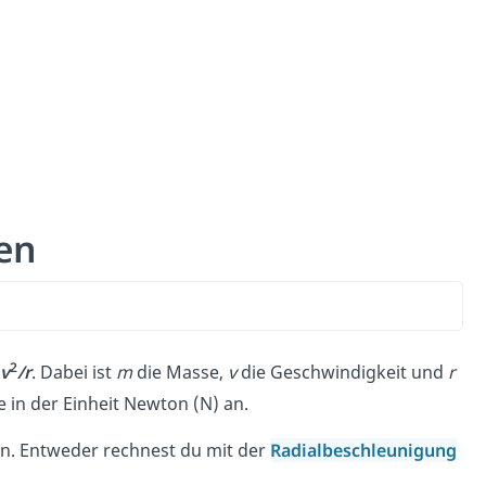
nen
2
 v
/r
. Dabei ist
m
die Masse,
v
die Geschwindigkeit und
r
e in der Einheit Newton (N) an.
en. Entweder rechnest du mit der
Radialbeschleunigung