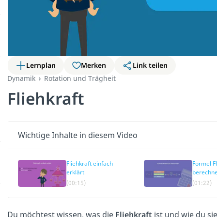
Lernplan
Merken
Link teilen
Dynamik
Rotation und Trägheit
Fliehkraft
Wichtige Inhalte in diesem Video
Fliehkraft einfach
Formel Fl
erklärt
berechn
(00:15)
(01:22)
Du möchtest wissen, was die
Fliehkraft
ist und wie du s