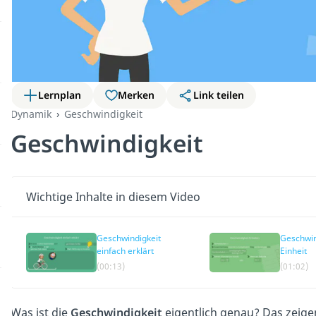
Lernplan
Merken
Link teilen
Dynamik
Geschwindigkeit
Geschwindigkeit
Wichtige Inhalte in diesem Video
Geschwindigkeit
Geschwin
einfach erklärt
Einheit
(00:13)
(01:02)
Was ist die
Geschwindigkeit
eigentlich genau? Das zeige