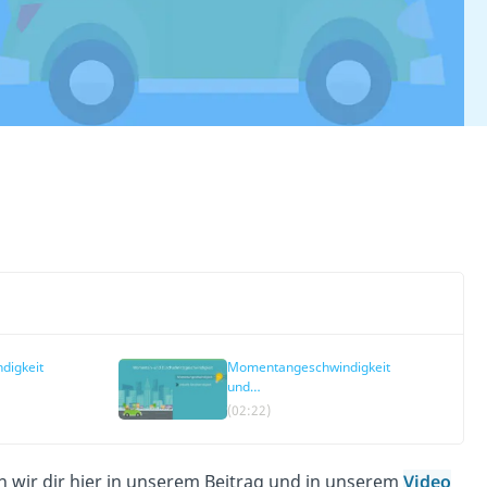
digkeit
Momentangeschwindigkeit
und
Durchschnittsgeschwindigkeit
(02:22)
n wir dir hier in unserem Beitrag und in unserem
Video