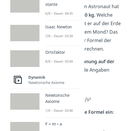
stante
Angenommen, ein Astronaut hat
6/8 – Dauer: 04:35
eine
Masse von 80 kg
. Welche
Gewichtskraft hat er auf der Erde
Isaac Newton
und welche auf dem Mond? Das
7/8 – Dauer: 03:28
kannst du mit der Formel der
Gewichtskraft berechnen.
Ortsfaktor
1.) Für die
Berechnung auf der
8/8 – Dauer: 03:49
Erde
sind folgende Angaben
Dynamik
gegeben:
Newtonsche Axiome
m
= 80 kg
Newtonsche
g
= 9,81 m/s²
Erde
Axiome
1/6 – Dauer: 03:40
Die
setzt
du
in die Formel ein
:
F = m • a