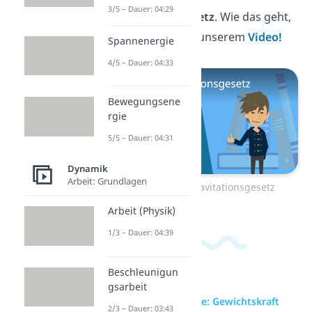
3/5 – Dauer: 04:29
Gravitationsgesetz
. Wie das geht,
zeigen wir dir in unserem
Video!
Spannenergie
4/5 – Dauer: 04:33
Bewegungsene
rgie
5/5 – Dauer: 04:31
Dynamik
Arbeit: Grundlagen
Zum Video: Gravitationsgesetz
Arbeit (Physik)
1/3 – Dauer: 04:39
Beschleunigun
gsarbeit
zur Videoseite: Gewichtskraft
2/3 – Dauer: 03:43