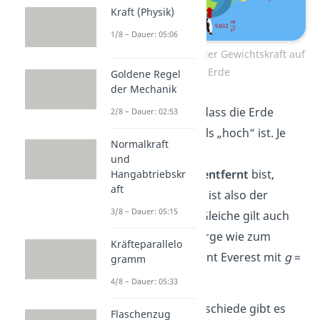
Kraft (Physik)
1/8 – Dauer: 05:06
Ortsabhängigkeit der Gewichtskraft auf
der Erde
Goldene Regel
der Mechanik
Das liegt daran, dass die Erde
2/8 – Dauer: 02:53
etwas „breiter“ als „hoch“ ist. Je
Normalkraft
weiter
du vom
und
Erdmittelpunkt
entfernt
bist,
Hangabtriebskr
aft
desto
schwächer
ist also der
3/8 – Dauer: 05:15
Ortsfaktor.
Das Gleiche gilt auch
für sehr hohe Berge wie zum
Kräfteparallelo
Beispiel den Mount Everest mit
g
=
gramm
9,78 m/s².
4/8 – Dauer: 05:33
Aber diese Unterschiede gibt es
Flaschenzug