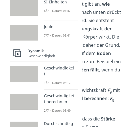
SI Einheiten
Die Gewichtskraft gibt an,
wie
6/7 – Dauer: 04:47
stark
ein Körper nach unten drückt
oder
gezogen wird
. Sie entsteht
Joule
durch die
Anziehungskraft der
7/7 – Dauer: 03:41
Erde
, die auf den Körper wirkt. Die
Gewichtskraft ist daher der Grund,
Dynamik
warum du fest auf dem
Boden
Geschwindigkeit
stehst
und warum zum Beispiel ein
Geschwindigkei
Apfel
auf den Boden
fällt
, wenn du
t
ihn loslässt.
1/7 – Dauer: 03:12
Du kannst die Gewichtskraft
F
mit
g
Geschwindigkei
folgender
Formel berechnen:
F
=
g
t berechnen
m • g
2/7 – Dauer: 03:49
Die Formel zeigt, dass die
Stärke
Durchschnittsg
der Gewichtskraft
F
von