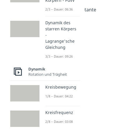
Körpern - PdvV
Dauer: 04:49
Gravitationskonstante
2/3 – Dauer: 06:36
Dauer: 04:35
Isaac Newton
Dynamik des
Dauer: 03:28
starren Körpers
Ortsfaktor
-
Dauer: 03:49
Lagrange'sche
Gleichung
3/3 – Dauer: 09:26
Dynamik
Rotation und Trägheit
Kreisbewegung
1/8 – Dauer: 04:22
Kreisfrequenz
2/8 – Dauer: 03:08