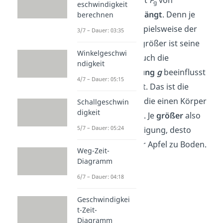
g
eschwindigkeit
der
Masse
m
abhängt
. Denn je
berechnen
mehr Masse beispielsweise der
3/7 – Dauer: 03:35
Apfel hat, desto größer ist seine
Winkelgeschwi
Gewichtskraft. Auch die
ndigkeit
Fallbeschleunigung
g
beeinflusst
4/7 – Dauer: 05:15
die Gewichtskraft. Das ist die
Beschleunigung, die einen Körper
Schallgeschwin
digkeit
nach unten zieht
. Je
größer
also
5/7 – Dauer: 05:24
die Fallbeschleunigung, desto
schneller
fällt der Apfel zu Boden.
Weg-Zeit-
Diagramm
6/7 – Dauer: 04:18
Geschwindigkei
t-Zeit-
Diagramm