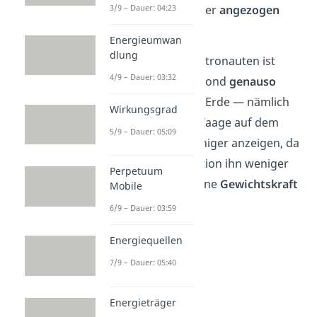
Himmelskörper
angezogen
3/9 – Dauer: 04:23
wird.
Energieumwan
dlung
Die
Masse
des Astronauten ist
4/9 – Dauer: 03:32
daher auf dem Mond
genauso
groß
wie auf der Erde — nämlich
Wirkungsgrad
80 kg. Aber die Waage auf dem
5/9 – Dauer: 05:09
Mond würde weniger anzeigen, da
die Mondgravitation ihn weniger
Perpetuum
stark anzieht. Seine
Gewichtskraft
Mobile
ist dort
geringer
.
6/9 – Dauer: 03:59
Energiequellen
7/9 – Dauer: 05:40
Energieträger