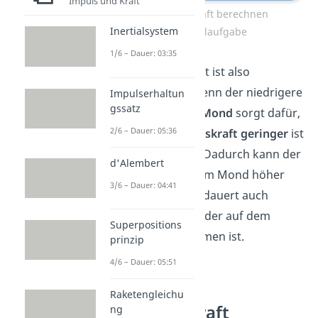
Impuls und Kraft
Gewichtskraft berechnen
Inertialsystem
Beispielaufgabe
1/6 – Dauer: 03:35
Die Gewichtskraft ist also
ortsabhängig
. Denn der niedrigere
Impulserhaltun
gssatz
Ortsfaktor
vom
Mond
sorgt dafür,
2/6 – Dauer: 05:36
dass die
Gewichtskraft geringer
ist
als auf der Erde. Dadurch kann der
d'Alembert
Astronaut auf dem Mond höher
3/6 – Dauer: 04:41
springen und es dauert auch
länger, bis er wieder auf dem
Superpositions
Boden angekommen ist.
prinzip
4/6 – Dauer: 05:51
Masse und
Raketengleichu
Gewichtskraft
ng