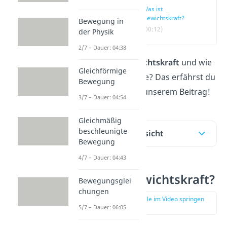
Was ist
Gewichtskraft?
Bewegung in
(00:12)
der Physik
2/7 – Dauer: 04:38
Was ist die
Gewichtskraft
und wie
Gleichförmige
berechnest du sie? Das erfährst du
Bewegung
im
Video
und in unserem Beitrag!
3/7 – Dauer: 04:54
Gleichmäßig
beschleunigte
Inhaltsübersicht
Bewegung
4/7 – Dauer: 04:43
Was ist Gewichtskraft?
Bewegungsglei
chungen
zur Stelle im Video springen
(00:12)
5/7 – Dauer: 06:05