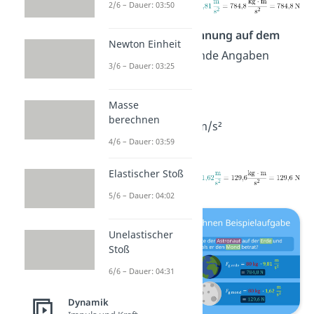
2/6 – Dauer: 03:50
2.) Für die
Berechnung auf dem
Newton Einheit
Mond
sind folgende Angaben
3/6 – Dauer: 03:25
gegeben:
m
= 80 kg
Masse
berechnen
g
= 1,62 m/s²
Mond
4/6 – Dauer: 03:59
Elastischer Stoß
5/6 – Dauer: 04:02
Unelastischer
Stoß
6/6 – Dauer: 04:31
Dynamik