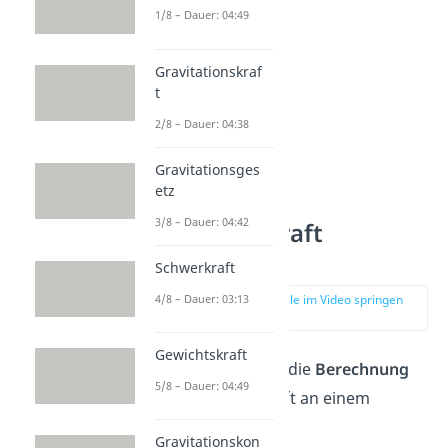
1/8 – Dauer: 04:49
Gravitationskraf
t
2/8 – Dauer: 04:38
Gravitationsges
etz
3/8 – Dauer: 04:42
Gewichtskraft
berechnen
Schwerkraft
4/8 – Dauer: 03:13
zur Stelle im Video springen
(01:52)
Gewichtskraft
Schauen wir uns die
Berechnung
5/8 – Dauer: 04:49
der Gewichtskraft an einem
Beispiel an:
Gravitationskon