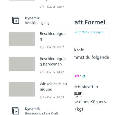
7/7 – Dauer: 03:47
Dynamik
Gewichtskraft Formel
Beschleunigung
zur Stelle im Video springen
Beschleunigun
(00:17)
g
1/3 – Dauer: 03:32
Um die
Gewichtskraft
zu
berechnen
, nimmst du folgende
Beschleunigun
g berechnen
Formel
:
2/3 – Dauer: 04:22
F
=
m
•
g
g
Winkelbeschleu
F
ist die Gewichtskraft in
g
nigung
Newton (N =
)
3/3 – Dauer: 04:59
m
ist die Masse eines Körpers
Dynamik
in Kilogramm (kg)
Bewegung ohne Kraft