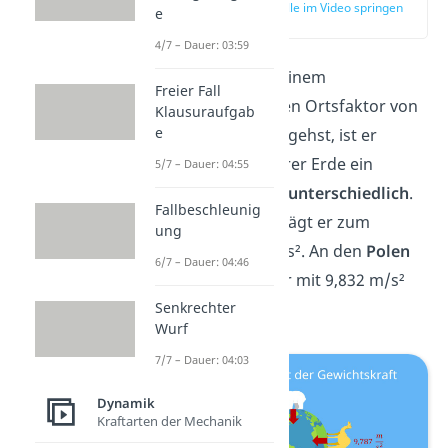
zur Stelle im Video springen
e
(03:34)
4/7 – Dauer: 03:59
Obwohl du von einem
Freier Fall
durchschnittlichen Ortsfaktor von
Klausuraufgab
e
g = 9,81 m/s² ausgehst, ist er
überall
auf unserer Erde ein
5/7 – Dauer: 04:55
kleines
bisschen unterschiedlich
.
Fallbeschleunig
Am
Äquator
beträgt er zum
ung
Beispiel 9,787 m/s². An den
Polen
6/7 – Dauer: 04:46
ist der Ortsfaktor mit 9,832 m/s²
etwas stärker.
Senkrechter
Wurf
7/7 – Dauer: 04:03
Dynamik
Kraftarten der Mechanik