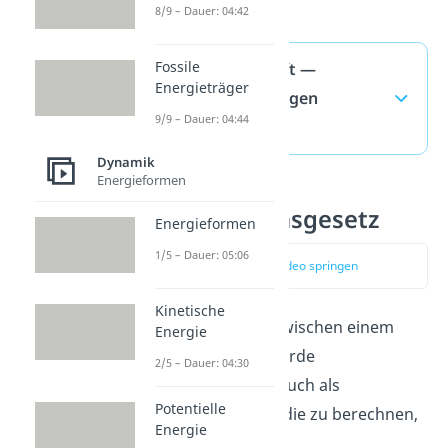
8/9 – Dauer: 04:42
Fossile
Gewichtskraft —
Energieträger
häufigste Fragen
9/9 – Dauer: 04:44
(ausklappen)
Dynamik
Energieformen
Gravitationsgesetz
Energieformen
1/5 – Dauer: 05:06
zum Video springen
Kinetische
Die Anziehung zwischen einem
Energie
Körper und der Erde
2/5 – Dauer: 04:30
bezeichnest du auch als
Potentielle
Gravitation. Um die zu berechnen,
Energie
brauchst du das