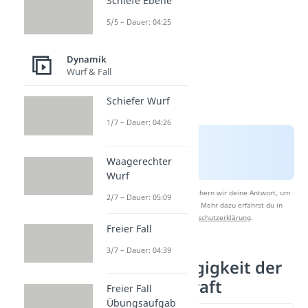
Schiefe Ebene
5/5 – Dauer: 04:25
Dynamik
Wurf & Fall
Schiefer Wurf
1/7 – Dauer: 04:26
Waagerechter
Wurf
Nach Beantwortung speichern wir deine Antwort, um
2/7 – Dauer: 05:09
Studyflix zu verbessern. Mehr dazu erfährst du in
unserer
Datenschutzerklärung
.
Freier Fall
3/7 – Dauer: 04:39
Ortsabhängigkeit der
Gewichtskraft
Freier Fall
Übungsaufgab