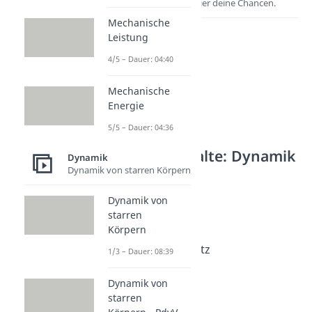
Entdecke hier deine Chancen.
Mechanische
Leistung
4/5 – Dauer: 04:40
Mechanische
Energie
5/5 – Dauer: 04:36
Weitere Inhalte: Dynamik
Dynamik
Dynamik von starren Körpern
Gravitation
Gravitation
Dynamik von
Dauer: 04:49
starren
Gravitationskraft
Körpern
Dauer: 04:38
Gravitationsgesetz
1/3 – Dauer: 08:39
Dauer: 04:42
Schwerkraft
Dynamik von
Dauer: 03:13
starren
Gewichtskraft