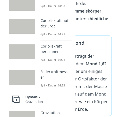
nicht nur auf der Erde.
5/8 – Dauer: 04:37
Verschiedene
Himmelskörper
haben ebenfalls
unterschiedliche
Corioliskraft auf
Ortsfaktoren
.
der Erde
6/8 – Dauer: 04:21
Ortsfaktor Mond
Corioliskraft
berechnen
Zum Beispiel beträgt der
7/8 – Dauer: 04:21
Ortsfaktor
auf dem
Mond 1,62
m/s²
. Damit ist er um einiges
Federkraftmess
er
geringer als der Ortsfaktor der
8/8 – Dauer: 02:33
Erde. Ein Körper mit der Masse
6 kg ist deshalb auf dem Mond
Dynamik
genauso schwer wie ein Körper
Gravitation
mit 1 kg auf der Erde.
Gravitation