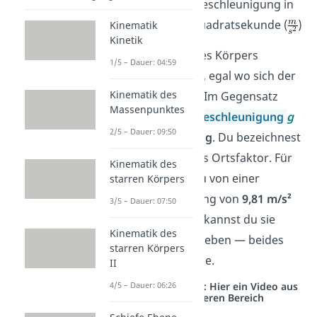
g
ist die Fallbeschleunigung
in
Meter pro Quadratsekunde (
)
Kinematik
Kinetik
Die
Masse
m
eines Körpers
1/5 – Dauer: 04:59
ist
überall gleich
, egal wo sich der
Kinematik des
Körper befindet.
Im Gegensatz
Massenpunktes
dazu ist die
Fallbeschleunigung
g
2/5 – Dauer: 09:50
vom
Ort abhängig
. Du bezeichnest
sie daher auch als Ortsfaktor. Für
Kinematik des
die
Erde
gehst du von einer
starren Körpers
Fallbeschleunigung von
9,81 m/s²
3/5 – Dauer: 07:50
aus. Neben m/s² kannst du sie
Kinematik des
auch in N/kg angeben — beides
starren Körpers
bedeutet dasselbe.
II
4/5 – Dauer: 06:26
Studyflix vernetzt: Hier ein Video aus
einem anderen Bereich