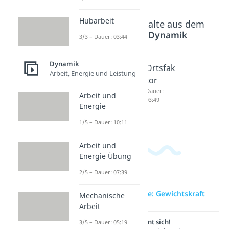
Hubarbeit
Beliebte Inhalte aus dem
Bereich
Dynamik
3/3 – Dauer: 03:44
Dynamik
Gravitat
Isaac
Ortsfak
Arbeit, Energie und Leistung
ionskon
Newton
tor
stante
Dauer:
Dauer:
Arbeit und
03:28
03:49
Dauer:
Energie
04:35
1/5 – Dauer: 10:11
Arbeit und
Energie Übung
2/5 – Dauer: 07:39
zur Videoseite: Gewichtskraft
Mechanische
Arbeit
Lernen lohnt sich!
3/5 – Dauer: 05:19