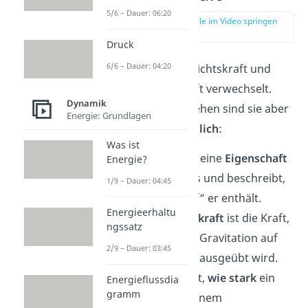
5/6 – Dauer: 06:20
zur Stelle im Video springen
(03:02)
Druck
6/6 – Dauer: 04:20
Die Begriffe Gewichtskraft und
Masse werden oft verwechselt.
Dynamik
Physikalisch gesehen sind sie aber
Energie: Grundlagen
sehr unterschiedlich
:
Was ist
Die
Masse
ist eine
Eigenschaft
Energie?
eines Körpers und beschreibt,
1/9 – Dauer: 04:45
wie viel „Stoff“ er enthält.
Energieerhaltu
Die
Gewichtskraft
ist die Kraft,
ngssatz
die durch die Gravitation auf
2/9 – Dauer: 03:45
einen Körper ausgeübt wird.
Sie beschreibt,
wie
stark
ein
Energieflussdia
gramm
Körper von einem