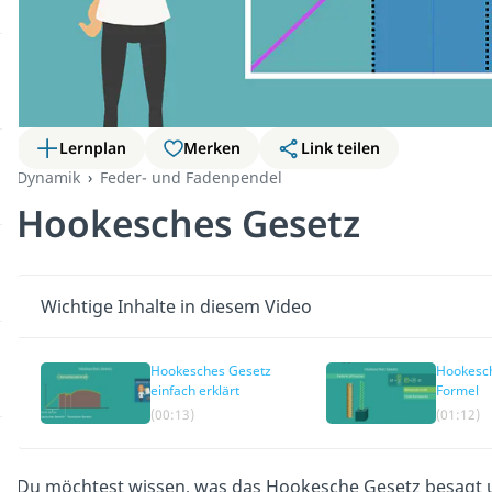
Lernplan
Merken
Link teilen
Dynamik
Feder- und Fadenpendel
Hookesches Gesetz
Wichtige Inhalte in diesem Video
Hookesches Gesetz
Hookesc
einfach erklärt
Formel
(00:13)
(01:12)
Du möchtest wissen, was das Hookesche Gesetz besagt 