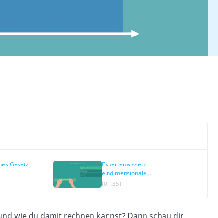
hes Gesetz
Expertenwissen:
eindimensionale
Druckbelastung
(01:35)
und wie du damit rechnen kannst? Dann schau dir