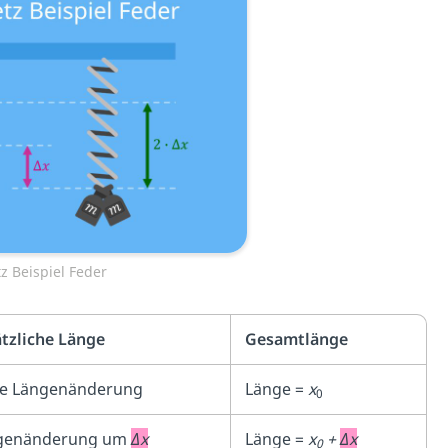
z Beispiel Feder
tzliche Länge
Gesamtlänge
ne Längenänderung
Länge =
x
0
genänderung um
Δx
Länge =
x
+
Δx
0