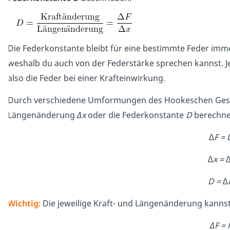
Die Federkonstante bleibt für eine bestimmte Feder immer 
weshalb du auch von der Federstärke sprechen kannst. J
also die Feder bei einer Krafteinwirkung
.
Durch verschiedene Umformungen des Hookeschen Geset
Längenänderung
Δx
oder die Federkonstante
D
berechne
∆F = 
∆x = 
D = ∆
Wichtig:
Die jeweilige Kraft- und Längenänderung kanns
ΔF = 