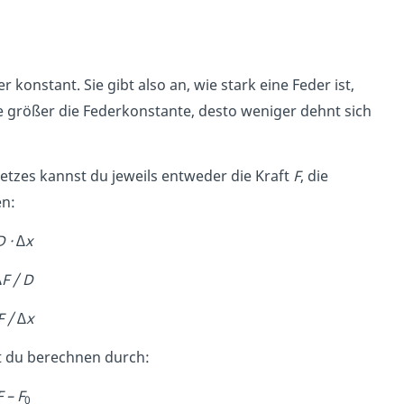
konstant. Sie gibt also an, wie stark eine Feder ist,
e größer die Federkonstante, desto weniger dehnt sich
zes kannst du jeweils entweder die Kraft
F
, die
n:
D · ∆x
∆F / D
F / ∆x
t du berechnen durch:
F – F
0