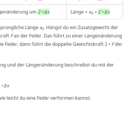
genänderung um
2 • Δx
Länge =
x
+
2 • Δx
0
rsprüngliche Länge
x
. Hängst du ein Zusatzgewicht der
0
kraft
F
an der Feder. Das führt zu einer Längenänderung
ie Feder, dann führt die doppelte Gewichtskraft 2 •
F
der
ung und der Längenänderung
beschreibst du mit der
 • Δx
, wie leicht du eine Feder verformen kannst.