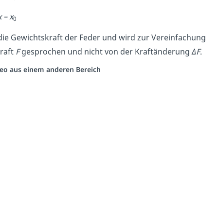
x – x
0
die Gewichtskraft der Feder und wird zur Vereinfachung
Kraft
F
gesprochen und nicht von der Kraftänderung
ΔF
.
ideo aus einem anderen Bereich