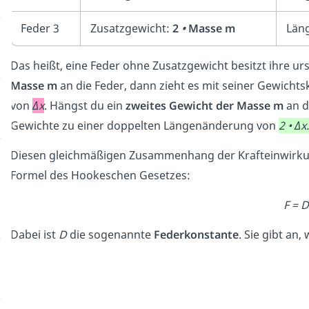
Feder 3
Zusatzgewicht:
2
•
Masse m
Län
Das heißt, eine Feder ohne Zusatzgewicht besitzt ihre u
Masse m
an die Feder, dann zieht es mit seiner Gewichts
von
Δx
. Hängst du ein
zweites Gewicht der Masse m
an d
Gewichte zu einer doppelten Längenänderung von
2 • Δx.
Diesen gleichmäßigen Zusammenhang der Krafteinwirk
Formel des Hookeschen Gesetzes:
F = D
Dabei ist
D
die sogenannte
Federkonstante
. Sie gibt an