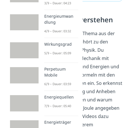
3/9 – Dauer: 04:23
Energieumwan
Mechanik verstehen
dlung
4/9 – Dauer: 03:32
Hubarbeit ist ein Thema aus der
Mechanik und gehört zu den
Wirkungsgrad
Grundlagen der Physik. Du
5/9 – Dauer: 05:09
rechnest in der Mechanik mit
Kräften, Wegen und Energien und
Perpetuum
setzt passende Formeln mit den
Mobile
richtigen Einheiten ein. So erkennst
6/9 – Dauer: 03:59
du, wie Bewegung und Anheben
Energiequellen
zusammenhängen und warum
7/9 – Dauer: 05:40
Ergebnisse oft in Joule angegeben
werden. Weitere Videos dazu
Energieträger
findest du in unserem