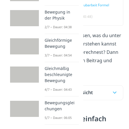
Hubarbeit Formel
Bewegung in
(00:48)
der Physik
2/7 – Dauer: 04:38
Du möchtest wissen, was du unter
Gleichförmige
der
Hubarbeit
verstehen kannst
Bewegung
und wie du sie berechnest? Dann
3/7 – Dauer: 04:54
schau dir unseren Beitrag und
Gleichmäßig
unser
Video
an!
beschleunigte
Bewegung
4/7 – Dauer: 04:43
Inhaltsübersicht
Bewegungsglei
chungen
Hubarbeit einfach
5/7 – Dauer: 06:05
erklärt