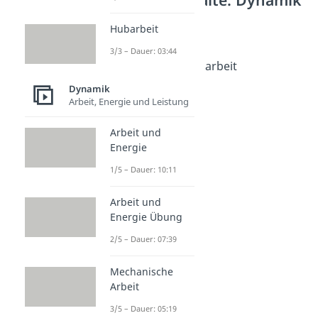
Arbeit: Grundlagen
Hubarbeit
Arbeit (Physik)
3/3 – Dauer: 03:44
Dauer: 04:39
Beschleunigungsarbeit
Dauer: 03:43
Dynamik
Hubarbeit
Arbeit, Energie und Leistung
Dauer: 03:44
Arbeit und
Energie
1/5 – Dauer: 10:11
Arbeit und
Energie Übung
2/5 – Dauer: 07:39
Mechanische
Arbeit
3/5 – Dauer: 05:19