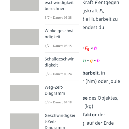
Objekt mit einer Kraft
F
entgegen
eschwindigkeit
berechnen
der Erdanziehungskraft
F
G
3/7 – Dauer: 03:35
anzuheben. Um die Hubarbeit zu
berechnen, verwendest du
Winkelgeschwi
folgende Formel:
ndigkeit
4/7 – Dauer: 05:15
W
=
F
•
h
H
G
Schallgeschwin
W
=
m
•
g
•
h
H
digkeit
W
ist die
Hubarbeit
, in
5/7 – Dauer: 05:24
H
Newtonmeter (Nm) oder Joule
Weg-Zeit-
(J)
Diagramm
m
ist die
Masse
des Objektes,
6/7 – Dauer: 04:18
in Kilogramm (kg)
g
ist der
Ortsfaktor
der
Geschwindigkei
t-Zeit-
Erdanziehung, auf der Erde
Diagramm