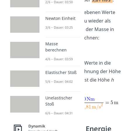
2/6 – Dauer: 03:50
Bevor du die gegebenen Werte
Newton Einheit
einsetzt, musst du wieder als
3/6 – Dauer: 03:25
Erstes die Einheit der Masse in
Kilogramm umrechnen:
Masse
berechnen
4/6 – Dauer: 03:59
Jetzt setzt du die Werte in die
Formel zur Berechnung der Höhe
Elastischer Stoß
ein und errechnest die Höhe
h
5/6 – Dauer: 04:02
gleich
5 Meter
:
Unelastischer
Stoß
6/6 – Dauer: 04:31
Dynamik
Potentielle Energie