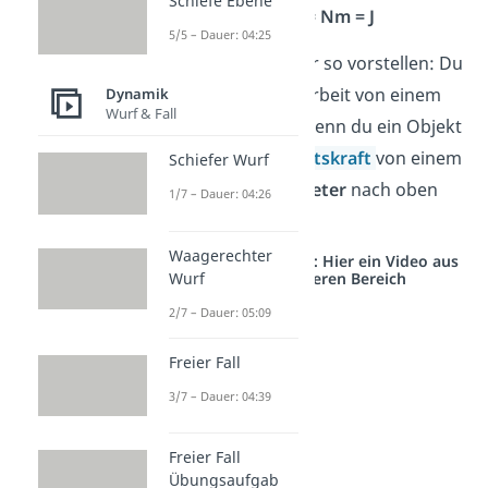
Schiefe Ebene
[
W
] = Nm = J
H
5/5 – Dauer: 04:25
Das kannst du dir so vorstellen: Du
leistet eine Hubarbeit von einem
Dynamik
Wurf & Fall
Newtonmeter
, wenn du ein Objekt
mit einer
Gewichtskraft
von einem
Schiefer Wurf
Newton
einen
Meter
nach oben
1/7 – Dauer: 04:26
hebst.
Waagerechter
Studyflix vernetzt: Hier ein Video aus
Wurf
einem anderen Bereich
2/7 – Dauer: 05:09
Freier Fall
3/7 – Dauer: 04:39
Freier Fall
Übungsaufgab