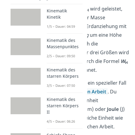
Die
Hubarbeit W
wird geleistet,
H
Kinematik
um ein Objekt der Masse
Kinetik
m
entgegen der Erdanziehung mit
1/5 – Dauer: 04:59
dem
Ortsfaktor
g
um eine Höhe
Kinematik des
h
zu heben. Durch die
Massenpunktes
Multiplikation der drei Größen wird
2/5 – Dauer: 09:50
die Hubarbeit durch die Formel
W
H
= m • g • h
berechnet.
Kinematik des
starren Körpers
Die Hubarbeit ist ein spezieller Fall
3/5 – Dauer: 07:50
der
mechanischen Arbeit
. Du
Kinematik des
gibst sie in der Einheit
starren Körpers
Newtonmeter
(Nm) oder
Joule
(J)
II
an. Das ist die gleiche Einheit wie
4/5 – Dauer: 06:26
bei der mechanischen Arbeit.