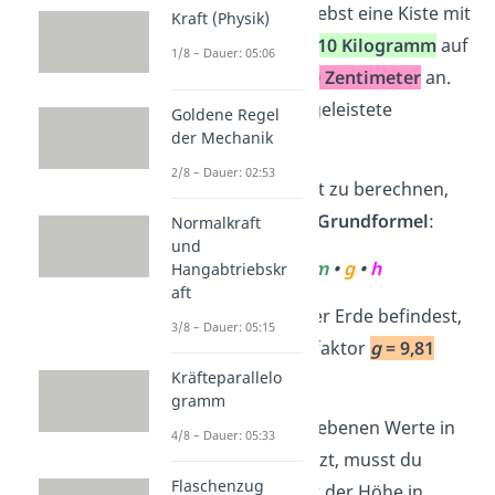
Stell dir vor, du hebst eine Kiste mit
Kraft (Physik)
einer Masse von
10 Kilogramm
auf
1/8 – Dauer: 05:06
eine Höhe von
50 Zentimeter
an.
Wie groß ist die geleistete
Goldene Regel
der Mechanik
Hubarbeit
?
2/8 – Dauer: 02:53
Um die Hubarbeit zu berechnen,
benötigst du die
Grundformel
:
Normalkraft
und
W
=
m
•
g
•
h
Hangabtriebskr
H
aft
Da du dich auf der Erde befindest,
3/8 – Dauer: 05:15
beträgt der Ortsfaktor
g
=
9,81
2
Kräfteparallelo
m/s
.
gramm
Bevor du die gegebenen Werte in
4/8 – Dauer: 05:33
die Formel einsetzt, musst du
Flaschenzug
zuerst die Einheit der Höhe in