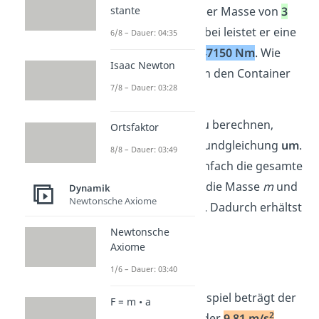
Container mit einer Masse von
3
stante
Tonnen
hoch. Dabei leistet er eine
6/8 – Dauer: 04:35
Hubarbeit von
147150 Nm
. Wie
Isaac Newton
hoch
hat der Kran den Container
7/8 – Dauer: 03:28
gehoben?
Um die Höhe
h
zu berechnen,
Ortsfaktor
formst
du die Grundgleichung
um
.
8/8 – Dauer: 03:49
Dafür teilst du einfach die gesamte
Gleichung durch die Masse
m
und
Dynamik
Newtonsche Axiome
den Ortsfaktor
g
. Dadurch erhältst
du:
Newtonsche
Axiome
1/6 – Dauer: 03:40
Wie im ersten Beispiel beträgt der
F = m • a
2
Ortsfaktor
g
wieder
9,81 m/s
.