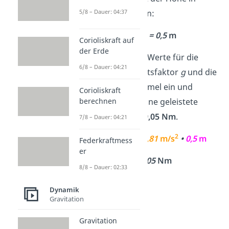
5/8 – Dauer: 04:37
Meter umrechnen:
50
cm
= 0,5
m
Corioliskraft auf
der Erde
Jetzt setzt du die Werte für die
6/8 – Dauer: 04:21
Masse
m
, den Ortsfaktor
g
und die
Höhe
h
in die Formel ein und
Corioliskraft
berechnen
kommst so auf eine geleistete
Hubarbeit von
49,05 Nm
.
7/8 – Dauer: 04:21
2
W
=
10
kg
•
9,81
m/s
•
0,5
m
Federkraftmess
H
er
= 49,05
Nm
8/8 – Dauer: 02:33
Dynamik
Gravitation
Gravitation