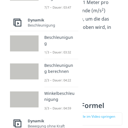
beträgt er 9,81 Meter pro
7/7 – Dauer: 03:47
2
Quadratsekunde (m/s
)
h
ist die Höhe, um die das
Dynamik
Beschleunigung
Objekt angehoben wird, in
Meter (m)
Beschleunigun
g
1/3 – Dauer: 03:32
Beschleunigun
g berechnen
2/3 – Dauer: 04:22
Winkelbeschleu
nigung
Hubarbeit Formel
3/3 – Dauer: 04:59
zur Stelle im Video springen
Dynamik
(00:48)
Bewegung ohne Kraft