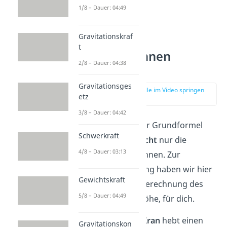
1/8 – Dauer: 04:49
Gravitationskraf
t
Hub berechnen
2/8 – Dauer: 04:38
Beispiel
Gravitationsges
zur Stelle im Video springen
etz
(02:18)
3/8 – Dauer: 04:42
Du kannst mit der Grundformel
Schwerkraft
aber natürlich
nicht
nur die
4/8 – Dauer: 03:13
Hubarbeit berechnen. Zur
Veranschaulichung haben wir hier
Gewichtskraft
ein Beispiel zur Berechnung des
5/8 – Dauer: 04:49
Hubs
, also der Höhe, für dich.
Stell dir vor, ein
Kran
hebt einen
Gravitationskon