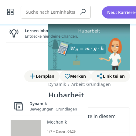
Suche
Neu: Karriere
Lernen lohnt sich!
Entdecke hier deine Chancen.
Lernplan
Merken
Link teilen
Dynamik
Arbeit: Grundlagen
Hubarbeit
Dynamik
Bewegungen: Grundlagen
Wichtige Inhalte in diesem
Mechanik
Video
1/7 – Dauer: 04:29