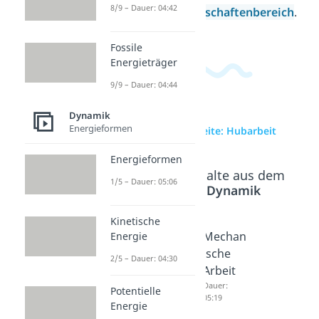
8/9 – Dauer: 04:42
Ingenieurwissenschaftenbereich
.
Fossile
Energieträger
9/9 – Dauer: 04:44
Dynamik
Energieformen
zur Videoseite: Hubarbeit
Energieformen
Beliebte Inhalte aus dem
1/5 – Dauer: 05:06
Bereich
Dynamik
Kinetische
Arbeit
Arbeit
Mechan
Energie
und
und
ische
2/5 – Dauer: 04:30
Energie
Energie
Arbeit
Dauer:
Übung
Dauer:
Potentielle
10:11
05:19
Dauer:
Energie
07:39