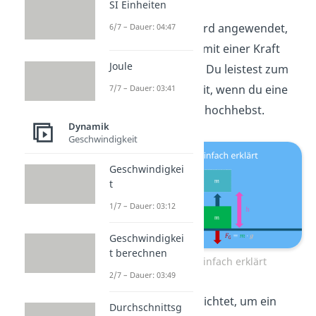
SI Einheiten
Die
Hubarbeit
wird angewendet,
6/7 – Dauer: 04:47
wenn ein Objekt mit einer Kraft
Joule
angehoben
wird. Du leistest zum
Beispiel Hubarbeit, wenn du eine
7/7 – Dauer: 03:41
Kiste vom Boden hochhebst.
Dynamik
Geschwindigkeit
Geschwindigkei
t
1/7 – Dauer: 03:12
Geschwindigkei
t berechnen
Hubarbeit einfach erklärt
2/7 – Dauer: 03:49
Sie wird also verrichtet,
um ein
Durchschnittsg