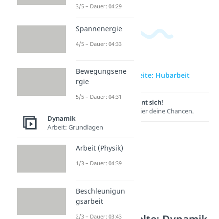
3/5 – Dauer: 04:29
Spannenergie
4/5 – Dauer: 04:33
Bewegungsene
zur Videoseite: Hubarbeit
rgie
5/5 – Dauer: 04:31
Lernen lohnt sich!
Entdecke hier deine Chancen.
Dynamik
Arbeit: Grundlagen
Arbeit (Physik)
1/3 – Dauer: 04:39
Beschleunigun
gsarbeit
Weitere Inhalte: Dynamik
2/3 – Dauer: 03:43