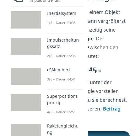
Impuls und Kraft
Verrichtest du an einem Objekt
Inertialsystem
eine Hubarbeit, dann vergrößerst
1/6 – Dauer: 03:35
du dadurch gleichzeitig seine
potentielle Energie
. Der
Impulserhaltun
gssatz
Zusammenhang zwischen den
beiden Größen lautet:
2/6 – Dauer: 05:36
W
= ΔE
d'Alembert
H
pot
3/6 – Dauer: 04:41
Was du dir genau unter der
potentiellen Energie vorstellen
Superpositions
kannst und wie du sie berechnest,
prinzip
erfährst du in unserem
Beitrag
4/6 – Dauer: 05:51
dazu!
Raketengleichu
ng