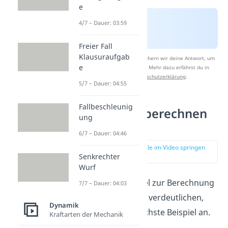
e
4/7 – Dauer: 03:59
Freier Fall
Klausuraufgab
Nach Beantwortung speichern wir deine Antwort, um
e
Studyflix zu verbessern. Mehr dazu erfährst du in
unserer
Datenschutzerklärung
.
5/7 – Dauer: 04:55
Fallbeschleunig
Hubarbeit berechnen
ung
Beispiel
6/7 – Dauer: 04:46
zur Stelle im Video springen
(01:20)
Senkrechter
Wurf
Um dir die Formel zur Berechnung
7/7 – Dauer: 04:03
der Hubarbeit zu verdeutlichen,
Dynamik
schau dir das nächste Beispiel an.
Kraftarten der Mechanik