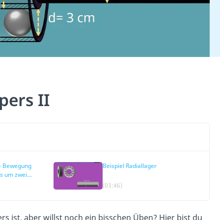
pers II
 – Bewegung
Beispiel Radiallager
s um zwei
(03:46)
s ist, aber willst noch ein bisschen Üben? Hier bist du