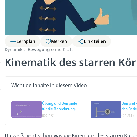
Lernplan
Merken
Link teilen
Dynamik
Bewegung ohne Kraft
Kinematik des starren Kör
Wichtige Inhalte in diesem Video
Übung und Beispiele
Beispiel
für die Berechnung
des Rade
der Kinematik
Achsen
(00:18)
(01:34)
Du weißt jetzt schon was die Kinematik des starren Körper