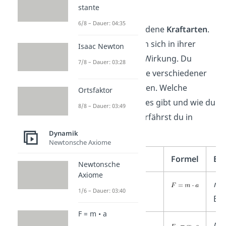
stante
Die Größe Kraft
6/8 – Dauer: 04:35
umfasst verschiedene
Kraftarten
.
Sie unterscheiden sich in ihrer
Isaac Newton
Entstehung und Wirkung. Du
7/8 – Dauer: 03:28
kannst sie mithilfe verschiedener
Formeln berechnen. Welche
Ortsfaktor
wichtigen Kräfte es gibt und wie du
8/8 – Dauer: 03:49
sie berechnest, erfährst du in
unserer Tabelle.
Dynamik
Newtonsche Axiome
Kraftart
Formel
Be
Newtonsche
Axiome
allgemein
m
=
1/6 – Dauer: 03:40
Be
F = m • a
Gewichtskraft
m
=