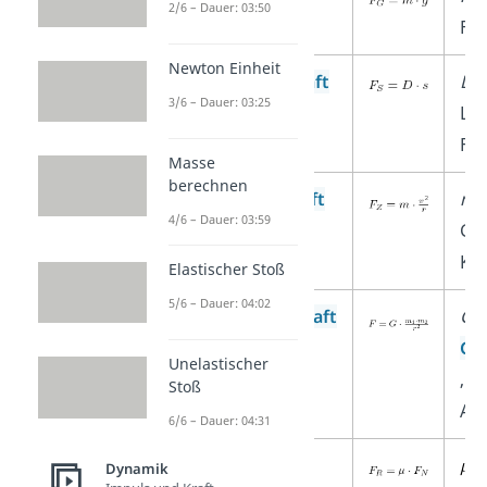
2/6 – Dauer: 03:50
Fal
Newton Einheit
Federspannkraft
D
=
3/6 – Dauer: 03:25
Lä
Fe
Masse
berechnen
Zentripetalkraft
m
=
4/6 – Dauer: 03:59
Ges
Kre
Elastischer Stoß
5/6 – Dauer: 04:02
Gravitationskraft
G
=
Gra
Unelastischer
,
m
Stoß
Abs
6/6 – Dauer: 04:31
Reibungskraft
=
Dynamik