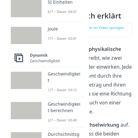
SI Einheiten
6/7 – Dauer: 04:47
Kraft einfach erklärt
zur Stelle im Video springen
Joule
(00:15)
7/7 – Dauer: 03:41
Die Kraft ist eine
physikalische
Dynamik
Größe
. Sie beschreibt, wie zwei
Geschwindigkeit
Körper aufeinander einwirken. Jede
Geschwindigkei
Kraft wird bestimmt durch ihre
t
Richtung, ihren Betrag und ihren
1/7 – Dauer: 03:12
Angriffspunkt. Da sie eine Richtung
hat, sprichst du auch von einer
Geschwindigkei
t berechnen
gerichteten Größe.
2/7 – Dauer: 03:49
Kraft tritt als
Wechselwirkung
auf.
Das bedeutet, dass die beiden
Durchschnittsg