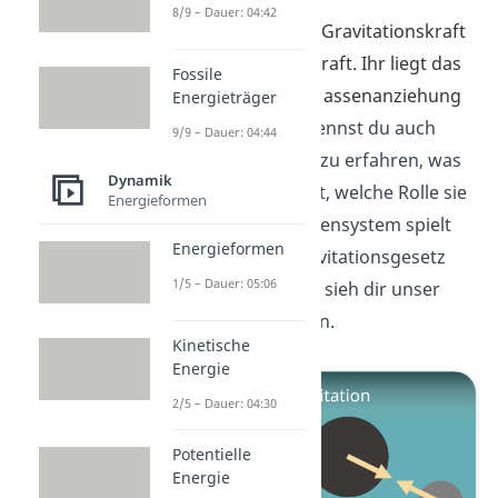
8/9 – Dauer: 04:42
Von ihnen ist die Gravitationskraft
die schwächste Kraft. Ihr liegt das
Fossile
Phänomen der Massenanziehung
Energieträger
zugrunde.
Das nennst du auch
9/9 – Dauer: 04:44
Gravitation
. Um zu erfahren, was
Dynamik
die Gravitation ist, welche Rolle sie
Energieformen
in unserem Sonnensystem spielt
Energieformen
und was das Gravitationsgesetz
1/5 – Dauer: 05:06
über sie aussagt, sieh dir unser
nächstes Video an.
Kinetische
Energie
2/5 – Dauer: 04:30
Potentielle
Energie