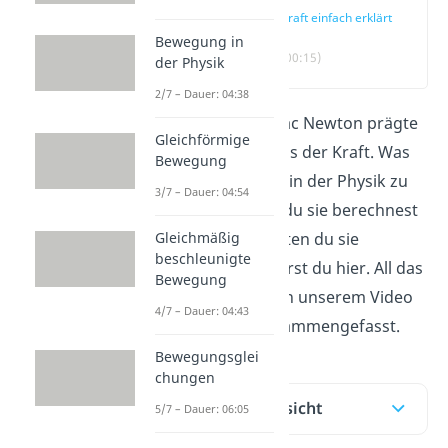
Kraft einfach erklärt
Bewegung in
(00:15)
der Physik
2/7 – Dauer: 04:38
Der Physiker Isaac Newton prägte
Gleichförmige
unser Verständnis der Kraft. Was
Bewegung
es über die Kraft in der Physik zu
3/7 – Dauer: 04:54
wissen gibt, wie du sie berechnest
Gleichmäßig
und in welche Arten du sie
beschleunigte
unterteilst, erfährst du hier. All das
Bewegung
haben wir auch in unserem Video
4/7 – Dauer: 04:43
verständlich zusammengefasst.
Bewegungsglei
chungen
Inhaltsübersicht
5/7 – Dauer: 06:05