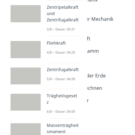
Kraft (Physik)
Zentripetalkraft
Dauer: 05:06
und
Goldene Regel der Mechanik
Zentrifugalkraft
Dauer: 02:53
3/8 – Dauer: 05:31
Normalkraft und
Hangabtriebskraft
Fliehkraft
Dauer: 05:15
Kräfteparallelogramm
4/8 – Dauer: 04:29
Dauer: 05:33
Flaschenzug
Zentrifugalkraft
Dauer: 04:37
Corioliskraft auf der Erde
5/8 – Dauer: 04:28
Dauer: 04:21
Corioliskraft berechnen
Dauer: 04:21
Trägheitsgeset
Federkraftmesser
z
Dauer: 02:33
6/8 – Dauer: 04:50
Massenträgheit
smoment