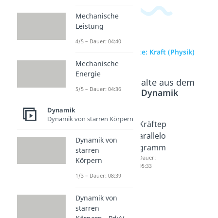
Mechanische
Leistung
4/5 – Dauer: 04:40
zur Videoseite: Kraft (Physik)
Mechanische
Energie
Beliebte Inhalte aus dem
5/5 – Dauer: 04:36
Bereich
Dynamik
Dynamik
Dynamik von starren Körpern
Golden
Normal
Kräftep
e Regel
kraft
arallelo
Dynamik von
der
und
gramm
starren
Mechan
Hangab
Dauer:
Körpern
05:33
ik
triebskr
1/3 – Dauer: 08:39
Dauer:
aft
02:53
Dauer:
Dynamik von
05:15
starren