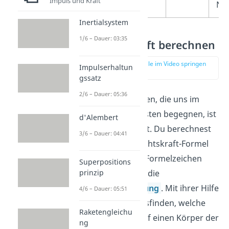
Impuls und Kraft
No
Inertialsystem
1/6 – Dauer: 03:35
Gewichtskraft berechnen
zur Stelle im Video springen
Impulserhaltun
(03:35)
gssatz
2/6 – Dauer: 05:36
Eine der Kraftarten, die uns im
Alltag am häufigsten begegnen, ist
d'Alembert
die Gewichtskraft. Du berechnest
3/6 – Dauer: 04:41
sie mit der Gewichtskraft-Formel
. Das Formelzeichen
Superpositions
prinzip
g
steht dabei für die
Fallbeschleunigung
. Mit ihrer Hilfe
4/6 – Dauer: 05:51
kannst du herausfinden, welche
Raketengleichu
Gewichtskraft auf einen Körper der
ng