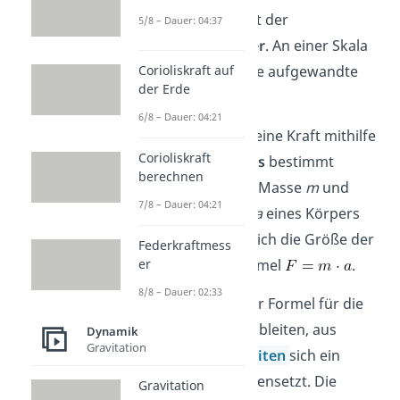
Messung Kraft ist der
5/8 – Dauer: 04:37
Federkraftmesser
. An einer Skala
Corioliskraft auf
kannst du hier die aufgewandte
der Erde
Kraft ablesen.
6/8 – Dauer: 04:21
Außerdem kann eine Kraft mithilfe
Corioliskraft
des
Kraftgesetzes
bestimmt
berechnen
werden. Sind die Masse
m
und
7/8 – Dauer: 04:21
Beschleunigung
a
eines Körpers
bekannt, ergibt sich die Größe der
Federkraftmess
er
Kraft aus der Formel
.
8/8 – Dauer: 02:33
Übrigens:
Aus der Formel für die
Kraft kannst du ableiten, aus
Dynamik
Gravitation
welchen
SI-Einheiten
sich ein
Newton zusammensetzt. Die
Gravitation