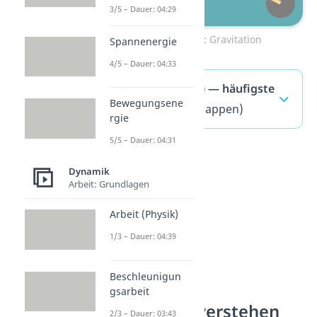
3/5 – Dauer: 04:29
Zum Video: Gravitation
Spannenergie
4/5 – Dauer: 04:33
Kraft (Physik) — häufigste
Bewegungsene
Fragen
(ausklappen)
rgie
5/5 – Dauer: 04:31
Dynamik
Arbeit: Grundlagen
Arbeit (Physik)
1/3 – Dauer: 04:39
Beschleunigun
gsarbeit
Mechanik verstehen
2/3 – Dauer: 03:43