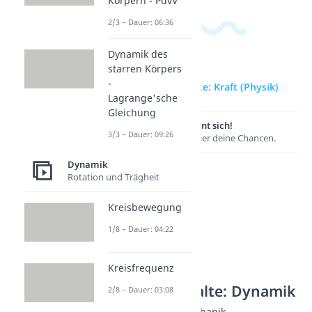
Körpern - PdvV
2/3 – Dauer: 06:36
Dynamik des
starren Körpers
-
zur Videoseite: Kraft (Physik)
Lagrange'sche
Gleichung
Lernen lohnt sich!
3/3 – Dauer: 09:26
Entdecke hier deine Chancen.
Dynamik
Rotation und Trägheit
Kreisbewegung
1/8 – Dauer: 04:22
Kreisfrequenz
Weitere Inhalte: Dynamik
2/8 – Dauer: 03:08
Kraftarten der Mechanik