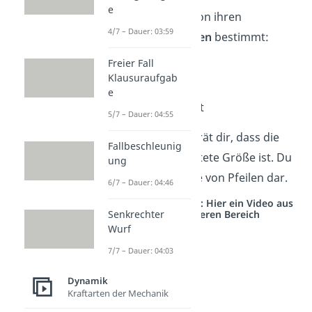
e
Eine Kraft wird von ihren
4/7 – Dauer: 03:59
drei
Eigenschaften
bestimmt:
Freier Fall
Betrag
Klausuraufgab
Richtung
e
Angriffspunkt
5/7 – Dauer: 04:55
Die Richtung verrät dir, dass die
Fallbeschleunig
Kraft eine gerichtete Größe ist. Du
ung
stellst sie mithilfe von Pfeilen dar.
6/7 – Dauer: 04:46
Studyflix vernetzt: Hier ein Video aus
einem anderen Bereich
Senkrechter
Wurf
7/7 – Dauer: 04:03
Dynamik
Kraftarten der Mechanik