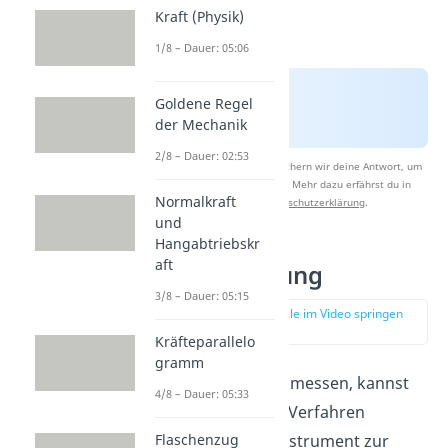
Kraft (Physik)
1/8 – Dauer: 05:06
Goldene Regel
der Mechanik
2/8 – Dauer: 02:53
Nach Beantwortung speichern wir deine Antwort, um
Studyflix zu verbessern. Mehr dazu erfährst du in
Normalkraft
unserer
Datenschutzerklärung
.
und
Hangabtriebskr
aft
Kraftmessung
3/8 – Dauer: 05:15
zur Stelle im Video springen
(02:26)
Kräfteparallelo
gramm
Um eine Kraft zu messen, kannst
4/8 – Dauer: 05:33
du verschiedene Verfahren
Flaschenzug
anwenden. Ein Instrument zur