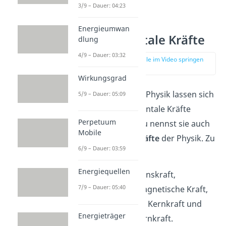
3/9 – Dauer: 04:23
Energieumwan
Fundamentale Kräfte
dlung
4/9 – Dauer: 03:32
zur Stelle im Video springen
(00:13)
Wirkungsgrad
Alle Kräfte in der Physik lassen sich
5/9 – Dauer: 05:09
auf vier fundamentale Kräfte
Perpetuum
zurückführen. Du nennst sie auch
Mobile
die
vier Grundkräfte
der Physik. Zu
6/9 – Dauer: 03:59
ihnen zählen
Energiequellen
die Gravitationskraft,
7/9 – Dauer: 05:40
die elektromagnetische Kraft,
die schwache Kernkraft und
Energieträger
die starke Kernkraft.