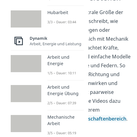
Kraft ist eine zentrale Größe der
Hubarbeit
Mechanik und beschreibt, wie
3/3 – Dauer: 03:44
Körper sich bewegen oder
verformen. Wer sich mit Mechanik
Dynamik
Arbeit, Energie und Leistung
beschäftigt, betrachtet Kräfte,
Bewegungen und einfache Modelle
Arbeit und
Energie
wie Massepunkte und Federn. So
1/5 – Dauer: 10:11
erkennst du, wie Richtung und
Betrag zusammenwirken und
Arbeit und
warum Kräfte oft paarweise
Energie Übung
auftreten. Weitere Videos dazu
2/5 – Dauer: 07:39
findest du in unserem
Mechanische
Ingenieurwissenschaftenbereich
.
Arbeit
3/5 – Dauer: 05:19