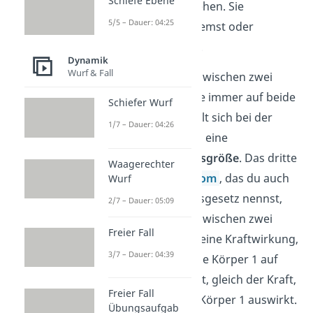
Schiefe Ebene
Auswirkungen sehen. Sie
5/5 – Dauer: 04:25
beschleunigt
, bremst oder
verformt
Körper.
Dynamik
Wurf & Fall
Wirkt eine Kraft zwischen zwei
Körpern, wirkt sie immer auf beide
Schiefer Wurf
Körper. Es handelt sich bei der
1/7 – Dauer: 04:26
Kraft nämlich um eine
Wechselwirkungsgröße
. Das dritte
Waagerechter
Newtonsche Axiom
, das du auch
Wurf
Wechselwirkungsgesetz nennst,
2/7 – Dauer: 05:09
besagt: Besteht zwischen zwei
Freier Fall
Körpern 1 und 2 eine Kraftwirkung,
3/7 – Dauer: 04:39
so ist die Kraft, die Körper 1 auf
Körper 2 auswirkt, gleich der Kraft,
Freier Fall
die Körper 2 auf Körper 1 auswirkt.
Übungsaufgab