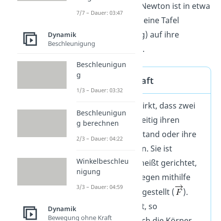
Newton
. Ein (1) Newton ist in etwa
7/7 – Dauer: 03:47
die Kraft, mit der eine Tafel
Schokolade (100g) auf ihre
Dynamik
Beschleunigung
Unterlage drückt.
Beschleunigun
g
Definition Kraft
1/3 – Dauer: 03:32
Die Kraft F bewirkt, dass zwei
Beschleunigun
Körper gegenseitig ihren
g berechnen
Bewegungszustand oder ihre
2/3 – Dauer: 04:22
Form verändern. Sie ist
Winkelbeschleu
vektoriell, das heißt gerichtet,
nigung
und wird deswegen mithilfe
3/3 – Dauer: 04:59
von Pfeilen dargestellt (
).
Wirkt eine Kraft, so
Dynamik
Bewegung ohne Kraft
beeinflussen sich die Körper