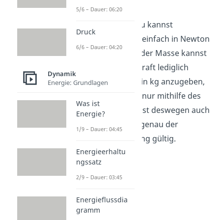
Masse
m
wirkt.
5/6 – Dauer: 06:20
Aber Achtung:
Du kannst
Druck
Kilogramm nicht einfach in Newton
6/6 – Dauer: 04:20
umwandeln. Mit der Masse kannst
du die Gewichtskraft lediglich
Dynamik
berechnen. 1 kN in kg anzugeben,
Energie: Grundlagen
funktioniert also nur mithilfe des
Was ist
Ortsfaktors und ist deswegen auch
Energie?
nur für Orte mit genau der
1/9 – Dauer: 04:45
Fallbeschleunigung gültig.
Energieerhaltu
ngssatz
2/9 – Dauer: 03:45
Energieflussdia
gramm