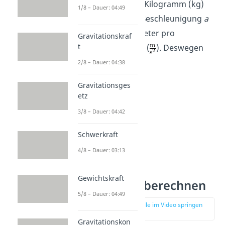
Masse
m
wird in Kilogramm (kg)
1/8 – Dauer: 04:49
angegeben, die Beschleunigung
a
hat die Einheit Meter pro
Gravitationskraf
t
Quadratsekunde (
). Deswegen
gilt:
2/8 – Dauer: 04:38
Gravitationsges
etz
3/8 – Dauer: 04:42
Schwerkraft
4/8 – Dauer: 03:13
Gewichtskraft
Kraftarten berechnen
5/8 – Dauer: 04:49
zur Stelle im Video springen
(03:23)
Gravitationskon