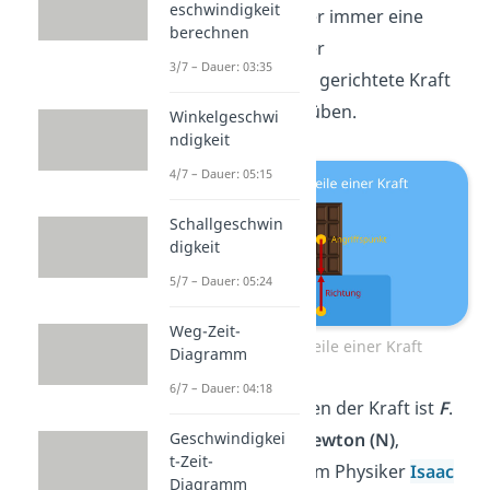
eschwindigkeit
beteiligten Körper immer eine
berechnen
gleich große, aber
3/7 – Dauer: 03:35
entgegengesetzt gerichtete Kraft
aufeinander ausüben.
Winkelgeschwi
ndigkeit
4/7 – Dauer: 05:15
Schallgeschwin
digkeit
5/7 – Dauer: 05:24
Weg-Zeit-
Die Bestandteile einer Kraft
Diagramm
6/7 – Dauer: 04:18
Das Formelzeichen der Kraft ist
F
.
Geschwindigkei
Ihre Einheit ist
Newton (N)
,
t-Zeit-
benannt nach dem Physiker
Isaac
Diagramm