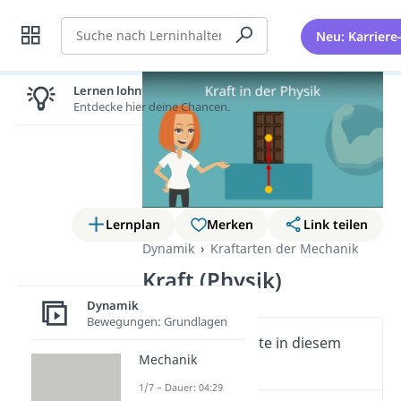
Suche
Neu: Karriere
Lernen lohnt sich!
Entdecke hier deine Chancen.
Lernplan
Merken
Link teilen
Dynamik
Kraftarten der Mechanik
Kraft (Physik)
Dynamik
Bewegungen: Grundlagen
Wichtige Inhalte in diesem
Mechanik
Video
1/7 – Dauer: 04:29