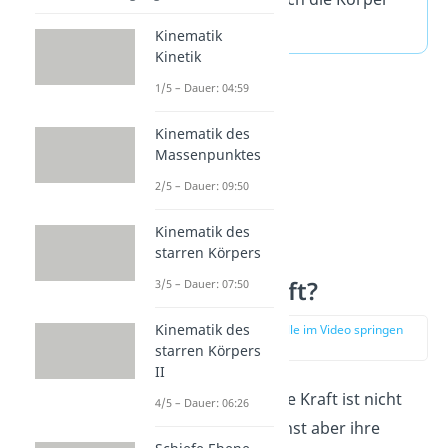
wechselseitig.
Kinematik
Kinetik
1/5 – Dauer: 04:59
Kinematik des
Massenpunktes
2/5 – Dauer: 09:50
Kinematik des
starren Körpers
Was ist Kraft?
3/5 – Dauer: 07:50
Kinematik des
zur Stelle im Video springen
(01:20)
starren Körpers
II
Eine physikalische Kraft ist nicht
4/5 – Dauer: 06:26
sichtbar. Du kannst aber ihre