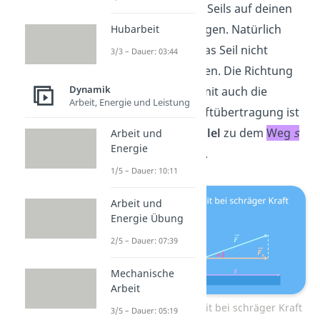
wird entlang des Seils auf deinen
Schlitten übertragen. Natürlich
Hubarbeit
hältst du dabei das Seil nicht
3/3 – Dauer: 03:44
parallel zum Boden. Die Richtung
Dynamik
des Seils und damit auch die
Arbeit, Energie und Leistung
Richtung der Kraftübertragung ist
somit
nicht parallel
zu dem
Weg
s
Arbeit und
Energie
deines Schlittens.
1/5 – Dauer: 10:11
Arbeit und
Energie Übung
2/5 – Dauer: 07:39
Mechanische
Arbeit
Mechanische Arbeit bei schräger Kraft
3/5 – Dauer: 05:19