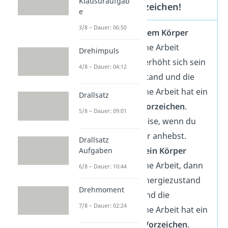
Klausuraufgab
Achtung Vorzeichen!
e
3/8 – Dauer: 06:50
Wird
an einem Körper
mechanische Arbeit
Drehimpuls
ausgeübt
, erhöht sich sein
4/8 – Dauer: 04:12
Energiezustand und die
mechanische Arbeit hat ein
Drallsatz
positives Vorzeichen
.
5/8 – Dauer: 09:01
Beispielsweise, wenn du
einen Koffer anhebst.
Drallsatz
Verrichtet ein Körper
Aufgaben
mechanische Arbeit, dann
6/8 – Dauer: 10:44
wird sein Energiezustand
Drehmoment
niedriger und die
7/8 – Dauer: 02:24
mechanische Arbeit hat ein
negatives Vorzeichen
.