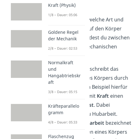
gibt es?
Kraft (Physik)
1/8 – Dauer: 05:06
Je nachdem, auf welche Art und
Weise die Kraft auf den Körper
Goldene Regel
wirkt, unterscheidest du zwischen
der Mechanik
vier Arten der mechanischen
2/8 – Dauer: 02:53
Arbeit:
Normalkraft
Hubarbeit
beschreibt das
und
Hangabtriebskr
Anheben eines Körpers durch
aft
eine Kraft. Ein Beispiel hierfür
3/8 – Dauer: 05:15
ist, wenn du mit
Kraft
einen
Koffer
anhebst
. Dabei
Kräfteparallelo
gramm
verrichtest du Hubarbeit.
Verformungsarbeit
bezeichnet
4/8 – Dauer: 05:33
das Verformen eines Körpers
Flaschenzug