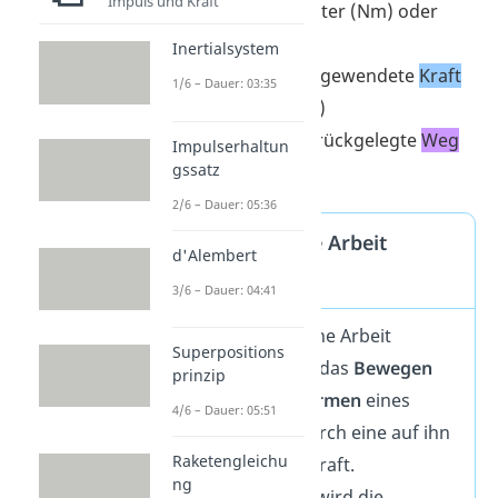
Impuls und Kraft
in Newtonmeter (Nm) oder
Joule (J)
Inertialsystem
„
F”
ist die aufgewendete
Kraft
1/6 – Dauer: 03:35
in Newton (N)
„
s”
ist der zurückgelegte
Weg
Impulserhaltun
gssatz
(m)
2/6 – Dauer: 05:36
Mechanische Arbeit
d'Alembert
Definition
3/6 – Dauer: 04:41
Mechanische Arbeit
Superpositions
beschreibt das
Bewegen
prinzip
oder
Verformen
eines
4/6 – Dauer: 05:51
Körpers durch eine auf ihn
Raketengleichu
wirkende Kraft.
ng
Berechnet wird die