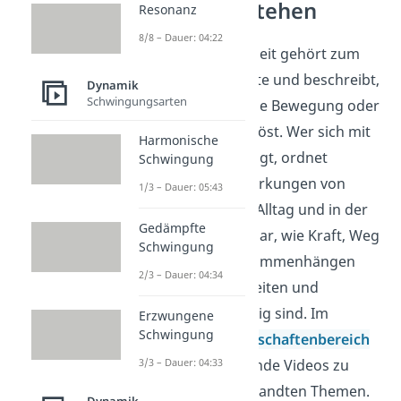
Kräfte verstehen
Resonanz
8/8 – Dauer: 04:22
Mechanische Arbeit gehört zum
Themenfeld Kräfte und beschreibt,
Dynamik
Schwingungsarten
wie eine Kraft eine Bewegung oder
Verformung auslöst. Wer sich mit
Harmonische
Kräften beschäftigt, ordnet
Schwingung
Ursachen und Wirkungen von
1/3 – Dauer: 05:43
Bewegungen im Alltag und in der
Gedämpfte
Physik. So wird klar, wie Kraft, Weg
Schwingung
und Energie zusammenhängen
2/3 – Dauer: 04:34
und warum Einheiten und
Vorzeichen wichtig sind. Im
Erzwungene
Schwingung
Ingenieurwissenschaftenbereich
3/3 – Dauer: 04:33
findest du passende Videos zu
diesem und verwandten Themen.