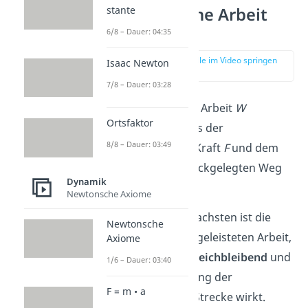
stante
Mechanische Arbeit
Formel
6/8 – Dauer: 04:35
zur Stelle im Video springen
Isaac Newton
(01:05)
7/8 – Dauer: 03:28
Die mechanische Arbeit
W
Ortsfaktor
bestimmst du aus der
8/8 – Dauer: 03:49
aufgewendeten Kraft
F
und dem
vom Körper zurückgelegten Weg
Dynamik
s
.
Newtonsche Axiome
Wichtig:
Am einfachsten ist die
Newtonsche
Berechnung der geleisteten Arbeit,
Axiome
wenn die Kraft
gleichbleibend
und
1/6 – Dauer: 03:40
parallel
in Richtung der
F = m • a
zurückgelegten Strecke wirkt.