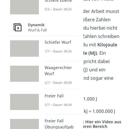
Schiefe Ebene
5/5 – Dauer: 04:25
Beim Berechnen der Arbeit musst
du manchmal größere Zahlen
Dynamik
benutzen. Damit du hierbei nicht
Wurf & Fall
immer so große Zahlen schreiben
Schiefer Wurf
musst, rechnest du mit
Kilojoule
1/7 – Dauer: 04:26
(kJ)
und
Megajoule (MJ)
. Ein
Kilojoule (kJ) entspricht dabei
Waagerechter
Ein
t
ausend Joule (J) und ein
Wurf
Megajoule (MJ) sind sogar eine
2/7 – Dauer: 05:09
Million Joule (J).
Freier Fall
1 kJ = 1.000 J
3/7 – Dauer: 04:39
1 MJ = 1.000 kJ = 1.000.000 J
Freier Fall
Studyflix vernetzt: Hier ein Video aus
einem anderen Bereich
Übungsaufgab