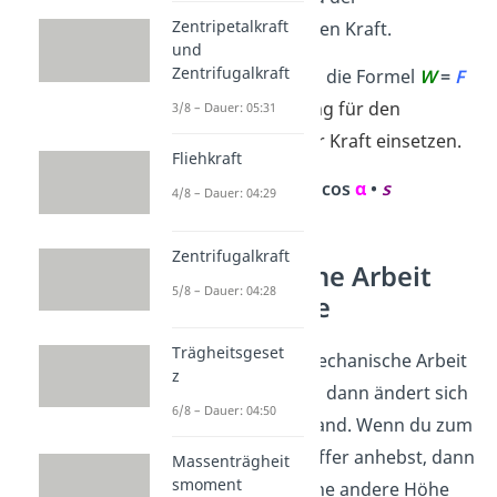
Zentripetalkraft
aufgewendeten Kraft.
und
Zentrifugalkraft
Jetzt kannst du in die Formel
W
=
F
•
s
die Berechnung für den
3/8 – Dauer: 05:31
parallelen Teil der Kraft einsetzen.
Fliehkraft
W
=
F
• cos
α
•
s
4/8 – Dauer: 04:29
Zentrifugalkraft
Mechanische Arbeit
5/8 – Dauer: 04:28
und Energie
Trägheitsgeset
Verrichtest du mechanische Arbeit
z
an einem Körper, dann ändert sich
6/8 – Dauer: 04:50
sein Energiezustand. Wenn du zum
Beispiel einen Koffer anhebst, dann
Massenträgheit
smoment
hat der Koffer eine andere Höhe