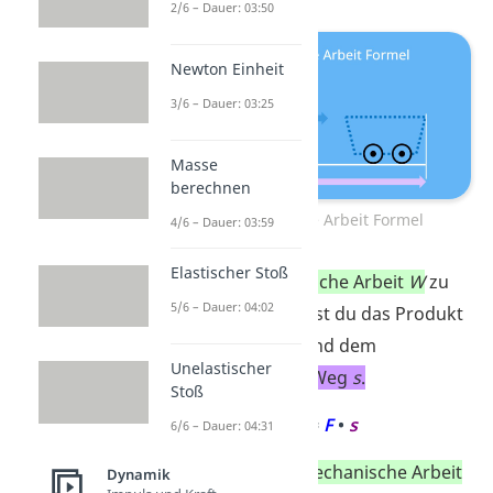
2/6 – Dauer: 03:50
Newton Einheit
3/6 – Dauer: 03:25
Masse
berechnen
Mechanische Arbeit Formel
4/6 – Dauer: 03:59
Elastischer Stoß
Um die
mechanische Arbeit
W
zu
5/6 – Dauer: 04:02
berechnen, bildest du das Produkt
aus
der Kraft
F
und dem
Unelastischer
zurückgelegten
Weg
s
.
Stoß
W
=
F
•
s
6/6 – Dauer: 04:31
„
W”
ist die
mechanische Arbeit
Dynamik