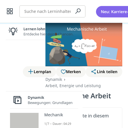
Suche
Neu: Karriere
Lernen lohnt sich!
Entdecke hier deine Chancen.
Lernplan
Merken
Link teilen
Dynamik
Arbeit, Energie und Leistung
Mechanische Arbeit
Dynamik
Bewegungen: Grundlagen
Mechanik
Wichtige Inhalte in diesem
Video
1/7 – Dauer: 04:29