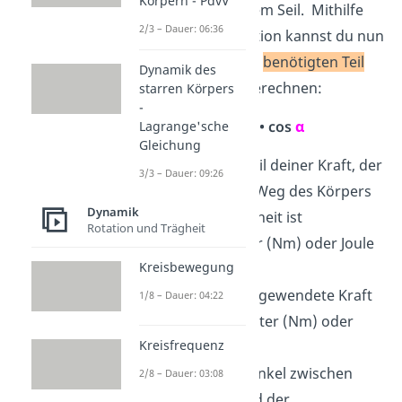
Körpern - PdvV
Schlittens und dem Seil. Mithilfe
2/3 – Dauer: 06:36
der Kosinusfunktion kannst du nun
ganz einfach den
benötigten Teil
Dynamik des
deiner Kraft
F
berechnen:
starren Körpers
s
-
F
=
F
• cos
α
Lagrange'sche
s
Gleichung
„F
”
ist der Teil deiner Kraft, der
s
3/3 – Dauer: 09:26
parallel zum Weg des Körpers
Dynamik
wirkt. Die Einheit ist
Rotation und Trägheit
Newtonmeter (Nm) oder Joule
Kreisbewegung
(J).
„F“
ist die aufgewendete Kraft
1/8 – Dauer: 04:22
in Newtonmeter (Nm) oder
Kreisfrequenz
Joule (J).
„α“
ist der Winkel zwischen
2/8 – Dauer: 03:08
dem Weg und der