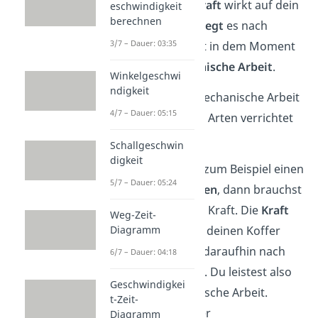
aufgewendete
Kraft
wirkt auf dein
eschwindigkeit
berechnen
Fahrrad und
bewegt
es nach
3/7 – Dauer: 03:35
vorne. Du leistest in dem Moment
also eine
mechanische Arbeit
.
Winkelgeschwi
ndigkeit
Im Alltag kann mechanische Arbeit
4/7 – Dauer: 05:15
auf verschiedene Arten verrichtet
werden:
Schallgeschwin
digkeit
Möchtest du zum Beispiel einen
5/7 – Dauer: 05:24
Koffer
anheben
, dann brauchst
du dafür eine Kraft. Die
Kraft
Weg-Zeit-
wirkst du auf deinen Koffer
Diagramm
aus, der sich daraufhin nach
6/7 – Dauer: 04:18
oben
bewegt
. Du leistest also
Geschwindigkei
eine mechanische Arbeit.
t-Zeit-
Um eine Feder
Diagramm