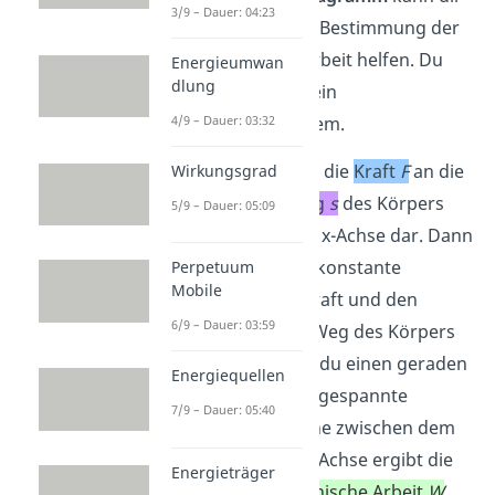
3/9 – Dauer: 04:23
ebenfalls bei der Bestimmung der
mechanischen Arbeit helfen. Du
Energieumwan
dlung
benötigst dafür ein
Koordinatensystem.
4/9 – Dauer: 03:32
Hier schreibst du die
Kraft
F
an die
Wirkungsgrad
y-Achse. Den
Weg
s
des Körpers
5/9 – Dauer: 05:09
stellst du mit der x-Achse dar. Dann
zeichnest du die konstante
Perpetuum
Mobile
aufgewendete Kraft und den
6/9 – Dauer: 03:59
zurückgelegten Weg des Körpers
ein. Nun erhältst du einen geraden
Energiequellen
Graphen. Die aufgespannte
7/9 – Dauer: 05:40
rechteckige Fläche zwischen dem
Graph und der x-Achse ergibt die
Energieträger
gesuchte
mechanische Arbeit
W
.