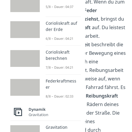
durch eine Kraft. Wenn du zum
5/8 – Dauer: 04:37
Beispiel eine
Feder
auseinander ziehst
, bringst du
Corioliskraft auf
dabei eine
Kraft
auf. Du leistest
der Erde
Verformungsarbeit.
6/8 – Dauer: 04:21
Reibungsarbeit
beschreibt die
Corioliskraft
Hemmung der Bewegung eines
berechnen
Körpers durch eine
7/8 – Dauer: 04:21
Reibungskraft. Reibungsarbeit
tritt beispielsweise auf, wenn
Federkraftmess
du mit einem Fahrrad fährst. Es
er
entsteht eine
Reibungskraft
8/8 – Dauer: 02:33
zwischen den Rädern deines
Dynamik
Fahrrads und der Straße. Die
Gravitation
Bewegung deines
Gravitation
Fahrrads wird durch