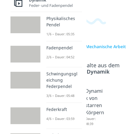
Dynamik
Feder- und Fadenpendel
Physikalisches
Pendel
1/6 – Dauer: 05:35
zur Videoseite: Mechanische Arbeit
Fadenpendel
2/6 – Dauer: 04:52
Beliebte Inhalte aus dem
Bereich
Dynamik
Schwingungsgl
eichung
Federpendel
Mechan
Mechan
Dynami
3/6 – Dauer: 05:48
ische
ische
k von
Leistun
Energie
starren
Federkraft
g
Dauer:
Körpern
04:36
4/6 – Dauer: 03:59
Dauer:
Dauer:
04:40
08:39