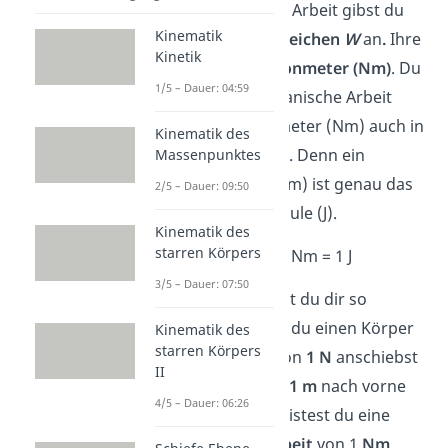
Die mechanische Arbeit gibst du
Kinematik
mit dem
Formelzeichen
W
an
.
Ihre
Kinetik
Einheit
ist
Newtonmeter (Nm)
.
Du
1/5 – Dauer: 04:59
kannst die mechanische Arbeit
statt in Newtonmeter (Nm) auch in
Kinematik des
Joule (J)
angeben.
Denn ein
Massenpunktes
Newtonmeter (Nm) ist genau das
2/5 – Dauer: 09:50
Gleiche wie ein Joule (J).
Kinematik des
starren Körpers
[
W
] = 1 Nm = 1 J
3/5 – Dauer: 07:50
Die Einheit kannst du dir so
vorstellen: Wenn du einen Körper
Kinematik des
starren Körpers
mit einer
Kraft
von
1 N
anschiebst
II
und ihn dadurch
1 m
nach vorne
4/5 – Dauer: 06:26
bewegst
, dann leistest du eine
mechanische Arbeit
von 1
Nm
.