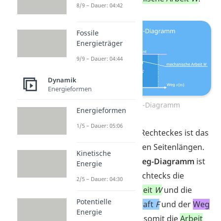
8/9 – Dauer: 04:42
Fossile
Energieträger
9/9 – Dauer: 04:44
Dynamik
Energieformen
Kraft-Weg-Diagramm
Energieformen
1/5 – Dauer: 05:06
Die Fläche eines Rechteckes ist das
Produkt der beiden Seitenlängen.
Kinetische
In einem
Kraft-Weg-Diagramm
ist
Energie
die Fläche des Rechtecks die
2/5 – Dauer: 04:30
mechanische Arbeit
W
und die
Potentielle
Seiten sind die
Kraft
F
und der
Weg
Energie
s
.
Du berechnest somit die
Arbeit