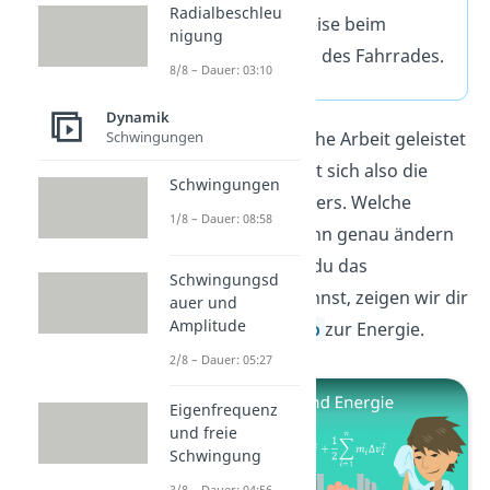
Radialbeschleu
Beispielsweise beim
nigung
Abbremsen des Fahrrades.
8/8 – Dauer: 03:10
Dynamik
Wenn mechanische Arbeit geleistet
Schwingungen
wird, dann ändert sich also die
Schwingungen
Energie des Körpers. Welche
1/8 – Dauer: 08:58
Energien sich dann genau ändern
können und wie du das
Schwingungsd
herausfinden kannst, zeigen wir dir
auer und
Amplitude
in unserem
Video
zur Energie.
2/8 – Dauer: 05:27
Eigenfrequenz
und freie
Schwingung
3/8 – Dauer: 04:56