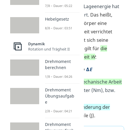
als vorher. Seine Lageenergie hat
7/8 – Dauer: 05:22
sich also verändert.
Das heißt,
Hebelgesetz
wenn an einem Körper eine
8/8 – Dauer: 03:51
mechanische Arbeit verrichtet
wird, dann ändert sich seine
Dynamik
Energie
. Deshalb gilt für
die
Rotation und Trägheit II
mechanische Arbeit
W
:
Drehmoment
berechnen
W
=
Δ
E
1/8 – Dauer: 04:26
„
W”
ist die
mechanische Arbeit
in Newtonmeter (Nm), bzw.
Drehmoment
Übungsaufgab
Joule (J).
e
„Δ
E”
ist die
Änderung der
2/8 – Dauer: 04:21
Energie
in Joule (J).
Drehmoment