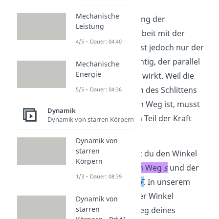
Mechanische
Für die Berechnung der
Leistung
mechanischen Arbeit mit der
4/5 – Dauer: 04:40
Formel
W
=
F
•
s
ist jedoch nur der
Teil der Kraft wichtig, der parallel
Mechanische
Energie
zur Wegrichtung wirkt. Weil die
Kraft beim Ziehen des Schlittens
5/5 – Dauer: 04:36
nicht parallel zum Weg ist, musst
Dynamik
du den parallelen Teil der Kraft
Dynamik von starren Körpern
berechnen.
Dynamik von
starren
Hierfür benötigst du den Winkel
Körpern
(α)
zwischen
dem Weg
s
und der
1/3 – Dauer: 08:39
wirkenden Kraft
F
. In unserem
Beispiel ist
das der Winkel
Dynamik von
starren
zwischen dem Weg deines