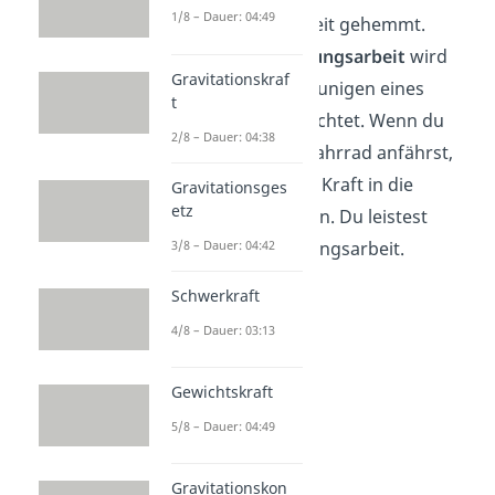
1/8 – Dauer: 04:49
Reibungsarbeit gehemmt.
Beschleunigungsarbeit
wird
Gravitationskraf
beim Beschleunigen eines
t
Körpers verrichtet. Wenn du
2/8 – Dauer: 04:38
mit deinem Fahrrad anfährst,
musst du mit Kraft in die
Gravitationsges
etz
Pedalen treten. Du leistest
3/8 – Dauer: 04:42
Beschleunigungsarbeit.
Schwerkraft
4/8 – Dauer: 03:13
Gewichtskraft
5/8 – Dauer: 04:49
Gravitationskon