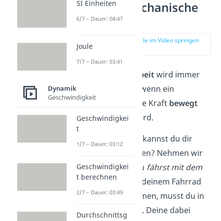
SI Einheiten
Was ist mechanische
Arbeit?
6/7 – Dauer: 04:47
zur Stelle im Video springen
Joule
(00:15)
7/7 – Dauer: 03:41
Mechanische Arbeit
wird immer
dann verrichtet, wenn ein
Dynamik
Geschwindigkeit
Körper durch eine Kraft
bewegt
oder
verformt
wird.
Geschwindigkei
t
Doch was genau kannst du dir
1/7 – Dauer: 03:12
darunter vorstellen? Nehmen wir
als Beispiel an, du
fährst mit dem
Geschwindigkei
t berechnen
Fahrrad
. Um mit deinem Fahrrad
2/7 – Dauer: 03:49
vorwärts zukommen, musst du in
die Pedale treten. Deine dabei
Durchschnittsg