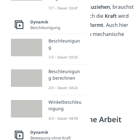
auseinanderzuziehen
, brauchst
7/7 – Dauer: 03:47
du Kraft. Durch die
Kraft
wird
Dynamik
die Feder
verformt
. Auch hier
Beschleunigung
verrichtest du mechanische
Beschleunigun
Arbeit.
g
1/3 – Dauer: 03:32
Beschleunigun
g berechnen
2/3 – Dauer: 04:22
Winkelbeschleu
nigung
Mechanische Arbeit
3/3 – Dauer: 04:59
Einheit
Dynamik
Bewegung ohne Kraft