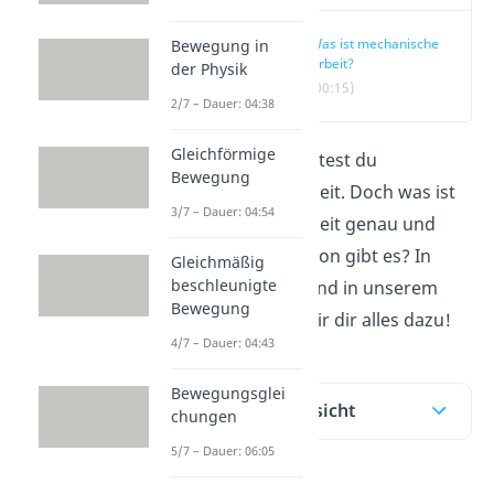
Was ist mechanische
Bewegung in
Arbeit?
der Physik
(00:15)
2/7 – Dauer: 04:38
Gleichförmige
Jeden Tag verrichtest du
Bewegung
mechanische Arbeit. Doch was ist
3/7 – Dauer: 04:54
mechanische Arbeit genau und
welche Arten davon gibt es?
In
Gleichmäßig
beschleunigte
diesem Beitrag
und in unserem
Bewegung
Video
erklären wir dir alles dazu!
4/7 – Dauer: 04:43
Bewegungsglei
Inhaltsübersicht
chungen
5/7 – Dauer: 06:05