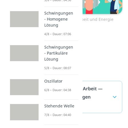
Schwingungen
- Homogene
Zum Video: Arbeit und Energie
Lösung
4/8 – Dauer: 07:06
Schwingungen
- Partikuläre
Lösung
5/8 – Dauer: 08:07
Oszillator
Mechanische Arbeit —
6/8 – Dauer: 04:38
häufigste Fragen
(ausklappen)
Stehende Welle
7/8 – Dauer: 04:40