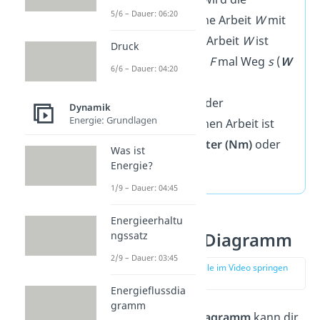
5/6 – Dauer: 06:20
mechanische Arbeit
W
mit
der Formel Arbeit
W
ist
Druck
gleich Kraft
F
mal Weg
s
(
W
6/6 – Dauer: 04:20
=
F
•
s
).
Die Einheit der
Dynamik
Energie: Grundlagen
mechanischen Arbeit ist
Newtonmeter (Nm)
oder
Was ist
Joule (J)
.
Energie?
1/9 – Dauer: 04:45
Energieerhaltu
Kraft-Weg-Diagramm
ngssatz
2/9 – Dauer: 03:45
zur Stelle im Video springen
(00:29)
Energieflussdia
gramm
Ein
Kraft-Weg-Diagramm
kann dir