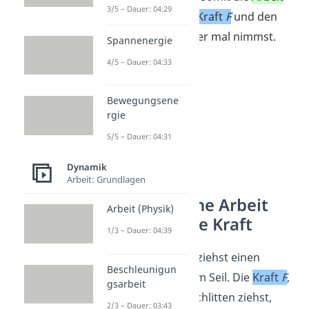
3/5 – Dauer: 04:29
W
, indem du die
Kraft
F
und den
Weg s
miteinander mal nimmst.
Spannenergie
4/5 – Dauer: 04:33
Bewegungsene
rgie
5/5 – Dauer: 04:31
Dynamik
Arbeit: Grundlagen
Mechanische Arbeit
Arbeit (Physik)
und schräge Kraft
1/3 – Dauer: 04:39
Stelle dir vor, du ziehst einen
Beschleunigun
Schlitten an einem Seil. Die
Kraft
F
,
gsarbeit
mit der du den Schlitten ziehst,
2/3 – Dauer: 03:43