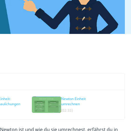
inheit:
Newton Einheit
aulichungen
umrechnen
(02:33)
t Newton ist und wie du sie umrechnest, erfährst du in