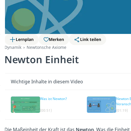
Lernplan
Merken
Link teilen
Dynamik
Newtonsche Axiome
Newton Einheit
Wichtige Inhalte in diesem Video
Was ist Newton?
Newton E
Veransch
(00:51)
(01:19)
Die Maßeinheit der Kraft ist das
Newton
. Was die Einhei