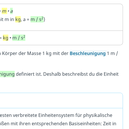
=
m
•
a
2
it m in
kg
, a =
m / s
)
2
=
kg
•
m / s
en Körper der Masse 1 kg mit der
Beschleunigung
1 m /
nigung
definiert ist. Deshalb beschreibst du die Einheit
testen verbreitete Einheitensystem für physikalische
ößen mit ihren entsprechenden Basiseinheiten: Zeit in