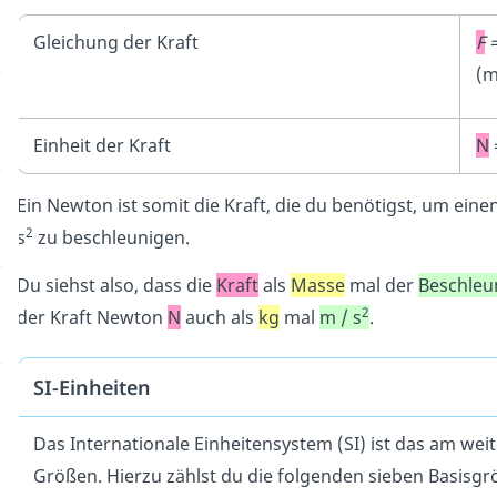
Gleichung der Kraft
F
(m
Einheit der Kraft
N
Ein Newton ist somit die Kraft, die du benötigst, um ein
2
s
zu beschleunigen.
Du siehst also, dass die
Kraft
als
Masse
mal der
Beschleu
2
der Kraft Newton
N
auch als
kg
mal
m / s
.
SI-Einheiten
Das Internationale Einheitensystem (SI) ist das am wei
Größen. Hierzu zählst du die folgenden sieben Basisgr