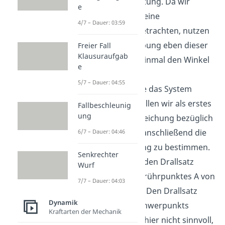
in positive x-Richtung. Da wir
e
wissen, dass wir eine
4/7 – Dauer: 03:59
Rollbewegung betrachten, nutzen
wir zur Beschreibung eben dieser
Freier Fall
Klausuraufgab
Bewegung erst einmal den Winkel
e
phi.
5/7 – Dauer: 04:55
Jetzt weißt du wie das System
aussieht. Nun wollen wir als erstes
Fallbeschleunig
ung
die Differentialgleichung bezüglich
x aufstellen, um anschließend die
6/7 – Dauer: 04:46
homogene Lösung zu bestimmen.
Senkrechter
Dafür bilden wir den Drallsatz
Wurf
bezüglich des Berührpunktes A von
7/7 – Dauer: 04:03
Rolle und Boden. Den Drallsatz
Dynamik
bezüglich des Schwerpunkts
Kraftarten der Mechanik
anzuwenden, ist hier nicht sinnvoll,