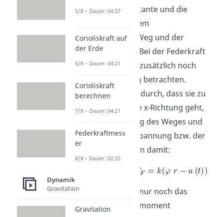
Dämpfungskonstante und die
5/8 – Dauer: 04:37
Federkraft aus dem
zurückgelegten Weg und der
Corioliskraft auf
der Erde
Federkonstante. Bei der Federkraft
6/8 – Dauer: 04:21
müssen wir jetzt zusätzlich noch
die Wegerregung betrachten.
Corioliskraft
Diese bewirkt, dadurch, dass sie zu
berechnen
Beginn in positive x-Richtung geht,
7/8 – Dauer: 04:21
eine Verringerung des Weges und
Federkraftmess
somit auch der Spannung bzw. der
er
Kraft. Wir erhalten damit:
8/8 – Dauer: 02:33
Dynamik
Gravitation
Nun müssen wir nur noch das
Massenträgheitsmoment
Gravitation