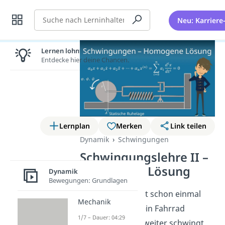
Suche
Neu: Karriere
Lernen lohnt sich!
Entdecke hier deine Chancen.
Lernplan
Merken
Link teilen
Dynamik
Schwingungen
Schwingungslehre II –
Homogene Lösung
Dynamik
Bewegungen: Grundlagen
Du hast bestimmt schon einmal
Mechanik
bemerkt, dass dein Fahrrad
1/7 – Dauer: 04:29
manchmal noch weiter schwingt,