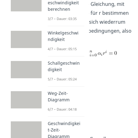
eschwindigkeit
charakteristische Gleichung, mit
berechnen
der wir die Werte für r bestimmen
3/7 – Dauer: 03:35
können. A ergibt sich wiederrum
aus den Anfangsbedingungen, also
Winkelgeschwi
t gleich Null.
ndigkeit
4/7 – Dauer: 05:15
Schallgeschwin
digkeit
5/7 – Dauer: 05:24
Weg-Zeit-
Diagramm
6/7 – Dauer: 04:18
Beispiel
Geschwindigkei
t-Zeit-
Diagramm