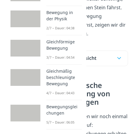
wenn du über einen Stein fährst.
Bewegung in
Wie du diese Bewegung
der Physik
beschreiben kannst, zeigen wir dir
2/7 – Dauer: 04:38
in diesem Beitrag.
Gleichförmige
Bewegung
Inhaltsübersicht
3/7 – Dauer: 04:54
Gleichmäßig
beschleunigte
Mathematische
Bewegung
Beschreibung von
4/7 – Dauer: 04:43
Schwingungen
Bewegungsglei
chungen
Zu Beginn frischen wir noch einmal
5/7 – Dauer: 06:05
die Grundlagen auf:
Schwingungsgleichungen erhalten