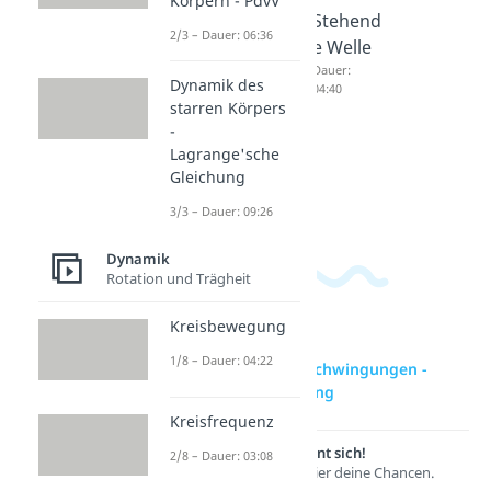
Körpern - PdvV
Schwin
Oszillat
Stehend
2/3 – Dauer: 06:36
gungen
or
e Welle
-
Dauer:
Dauer:
Dynamik des
04:38
04:40
Partikul
starren Körpers
äre
-
Lösung
Lagrange'sche
Gleichung
Dauer:
08:07
3/3 – Dauer: 09:26
Dynamik
Rotation und Trägheit
Kreisbewegung
1/8 – Dauer: 04:22
zur Videoseite: Schwingungen -
Homogene Lösung
Kreisfrequenz
Lernen lohnt sich!
2/8 – Dauer: 03:08
Entdecke hier deine Chancen.