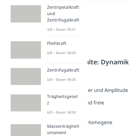
Zentripetalkraft
und
Zentrifugalkraft
3/8 – Dauer: 05:31
Fliehkraft
4/8 – Dauer: 04:29
Weitere Inhalte: Dynamik
Zentrifugalkraft
Schwingungen
Schwingungen
5/8 – Dauer: 04:28
Dauer: 08:58
Schwingungsdauer und Amplitude
Trägheitsgeset
Dauer: 05:27
Eigenfrequenz und freie
z
Schwingung
6/8 – Dauer: 04:50
Dauer: 04:56
Schwingungen - Homogene
Massenträgheit
Lösung
smoment
Dauer: 07:06