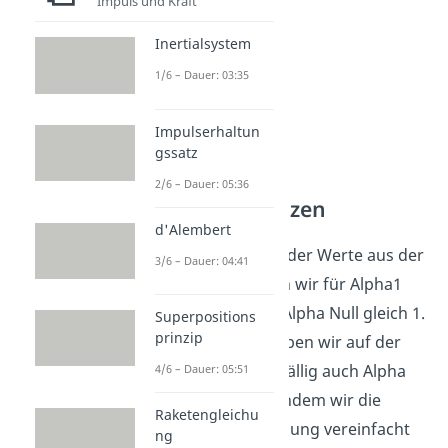
Impuls und Kraft
Inertialsystem
1/6 – Dauer: 03:35
Impulserhaltun
gssatz
2/6 – Dauer: 05:36
Werte einsetzen
d'Alembert
Durch Einsetzen der Werte aus der
3/6 – Dauer: 04:41
Aufgabe erhalten wir für Alpha1
gleich 2 und für Alpha Null gleich 1.
Superpositions
prinzip
In diesem Fall haben wir auf der
rechten Seite zufällig auch Alpha
4/6 – Dauer: 05:51
Null stehen. Nachdem wir die
Raketengleichu
Differentialgleichung vereinfacht
ng