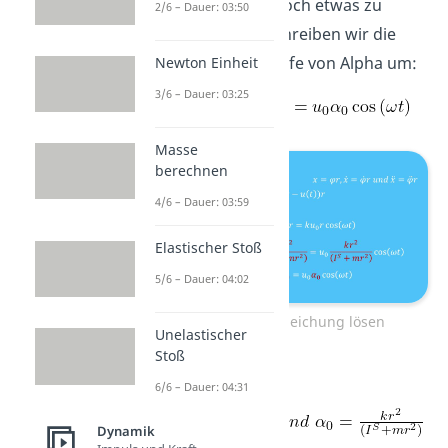
Um das Ganze noch etwas zu
2/6 – Dauer: 03:50
vereinfachen, schreiben wir die
Gleichung mit Hilfe von Alpha um:
Newton Einheit
3/6 – Dauer: 03:25
Masse
berechnen
4/6 – Dauer: 03:59
Elastischer Stoß
5/6 – Dauer: 04:02
Differentialgleichung lösen
Unelastischer
Stoß
Mit:
6/6 – Dauer: 04:31
Dynamik