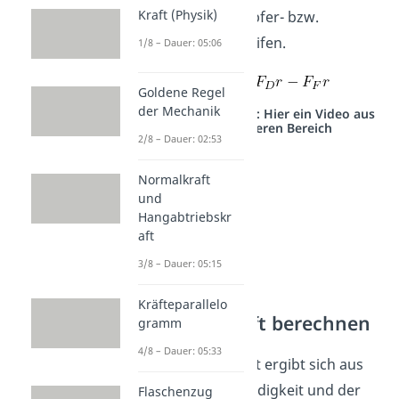
Kraft (Physik)
da dort die Dämpfer- bzw.
Federkraft angreifen.
1/8 – Dauer: 05:06
Goldene Regel
der Mechanik
Studyflix vernetzt: Hier ein Video aus
einem anderen Bereich
2/8 – Dauer: 02:53
Normalkraft
und
Hangabtriebskr
aft
3/8 – Dauer: 05:15
Kräfteparallelo
Dämpferkraft berechnen
gramm
4/8 – Dauer: 05:33
Die Dämpferkraft ergibt sich aus
der Rollgeschwindigkeit und der
Flaschenzug