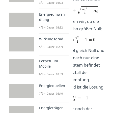
3/9 – Dauer: 04:23
Energieumwan
dlung
Als nächstes prüfen wir, ob die
4/9 – Dauer: 03:32
Wurzel reell ist, also größer Null:
Wirkungsgrad
5/9 – Dauer: 05:09
Nun ist die Wurzel gleich Null und
wir erhalten demnach nur eine
Perpetuum
Lösung. Unser System befindet
Mobile
sich also im Grenzfall der
6/9 – Dauer: 03:59
aperiodischen Dämpfung.
Energiequellen
Dementsprechend ist die Lösung
7/9 – Dauer: 05:40
Energieträger
Jetzt fehlt uns nur noch der