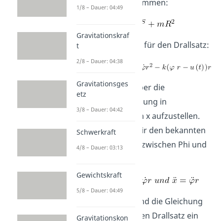
bezüglich A bestimmen:
1/8 – Dauer: 04:49
Gravitationskraf
Wir erhalten also für den Drallsatz:
t
2/8 – Dauer: 04:38
Gravitationsges
Unser Ziel war aber die
etz
Differentialgleichung in
3/8 – Dauer: 04:42
Abhängigkeit von x aufzustellen.
Dafür nehmen wir den bekannten
Schwerkraft
Zusammenhang zwischen Phi und
4/8 – Dauer: 03:13
R:
Gewichtskraft
5/8 – Dauer: 04:49
Setzen wir das und die Gleichung
für „u von t“ in den Drallsatz ein
Gravitationskon