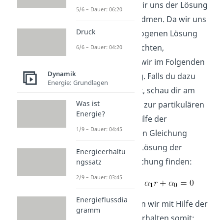
haben, können wir uns der Lösung
5/6 – Dauer: 06:20
der Gleichung widmen. Da wir uns
Druck
nur mit der homogenen Lösung
beschäftigen möchten,
6/6 – Dauer: 04:20
vernachlässigen wir im Folgenden
Dynamik
die Wegerregung. Falls du dazu
Energie: Grundlagen
noch Fragen hast, schau dir am
Was ist
besten das Video zur partikulären
Energie?
Lösung an. Mit Hilfe der
1/9 – Dauer: 04:45
charakteristischen Gleichung
können wir eine Lösung der
Energieerhaltu
homogenen Gleichung finden:
ngssatz
2/9 – Dauer: 03:45
Energieflussdia
Die Lösung finden wir mit Hilfe der
gramm
p-q-Formel und erhalten somit: