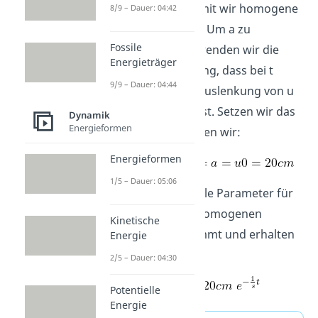
Parameter a, damit wir homogene
8/9 – Dauer: 04:42
Lösung erhalten. Um a zu
Fossile
bestimmen, verwenden wir die
Energieträger
Anfangsbedingung, dass bei t
9/9 – Dauer: 04:44
gleich Null eine Auslenkung von u
Null vorhanden ist. Setzen wir das
Dynamik
Energieformen
Ganze ein, erhalten wir:
Energieformen
1/5 – Dauer: 05:06
Wir haben nun alle Parameter für
die Lösung der homogenen
Kinetische
Gleichung bestimmt und erhalten
Energie
damit:
2/5 – Dauer: 04:30
Potentielle
Energie