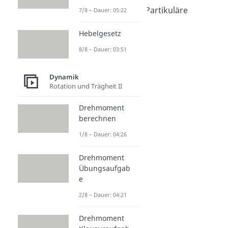
Schwingungen - Partikuläre
7/8 – Dauer: 05:22
Lösung
Hebelgesetz
Dauer: 08:07
Oszillator
8/8 – Dauer: 03:51
Dauer: 04:38
Stehende Welle
Dauer: 04:40
Dynamik
Resonanz
Rotation und Trägheit II
Dauer: 04:22
Drehmoment
berechnen
1/8 – Dauer: 04:26
Drehmoment
Übungsaufgab
e
2/8 – Dauer: 04:21
Drehmoment