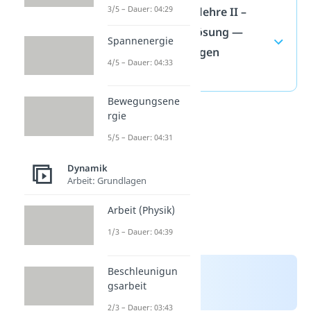
3/5 – Dauer: 04:29
Schwingungslehre II –
Homogene Lösung —
Spannenergie
häufigste Fragen
4/5 – Dauer: 04:33
(ausklappen)
Bewegungsene
rgie
5/5 – Dauer: 04:31
Dynamik
Arbeit: Grundlagen
Arbeit (Physik)
1/3 – Dauer: 04:39
Beschleunigun
gsarbeit
2/3 – Dauer: 03:43