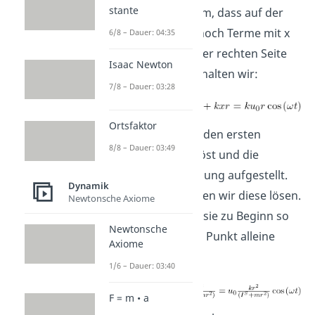
stante
und formen so um, dass auf der
linken Seite nur noch Terme mit x
6/8 – Dauer: 04:35
stehen und auf der rechten Seite
Isaac Newton
Terme ohne x, erhalten wir:
7/8 – Dauer: 03:28
Ortsfaktor
Damit haben wir den ersten
8/8 – Dauer: 03:49
Aufgabenteil gelöst und die
Differentialgleichung aufgestellt.
Dynamik
Als nächstes wollen wir diese lösen.
Newtonsche Axiome
Dafür stellen wir sie zu Beginn so
Newtonsche
um, dass X Punkt Punkt alleine
Axiome
steht:
1/6 – Dauer: 03:40
F = m • a