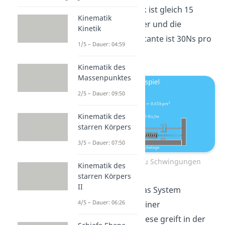
Federkonstante k ist gleich 15
Kinematik
Newton pro Meter und die
Kinetik
Dämpfungskonstante ist 30Ns pro
1/5 – Dauer: 04:59
m.
Kinematik des
Massenpunktes
2/5 – Dauer: 09:50
Kinematik des
starren Körpers
3/5 – Dauer: 07:50
Versuchsaufbau Schwingungen
Kinematik des
starren Körpers
II
Nun unterliegt das System
4/5 – Dauer: 06:26
zusätzlich noch einer
Wegerregung. Diese greift in der