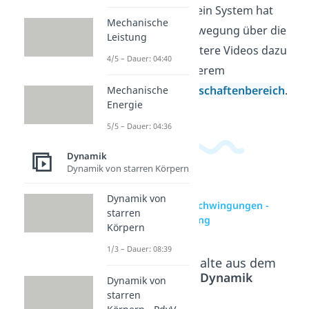
Dämpfungsfälle ein System hat
Mechanische
und wie seine Bewegung über die
Leistung
Zeit abklingt. Weitere Videos dazu
4/5 – Dauer: 04:40
findest du in unserem
Ingenieurwissenschaftenbereich
.
Mechanische
Energie
5/5 – Dauer: 04:36
Dynamik
Dynamik von starren Körpern
Dynamik von
zur Videoseite: Schwingungen -
starren
Homogene Lösung
Körpern
1/3 – Dauer: 08:39
Beliebte Inhalte aus dem
Bereich
Dynamik
Dynamik von
starren