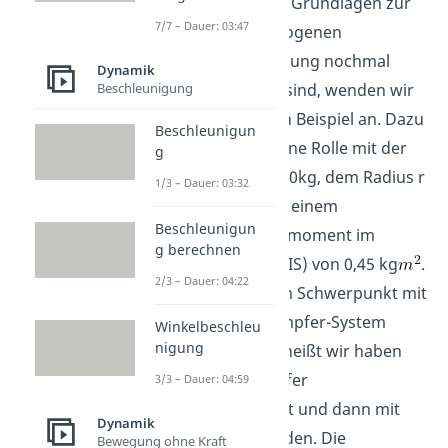
Nachdem wir die Grundlagen zur
7/7 – Dauer: 03:47
Lösung der homogenen
Differentialgleichung nochmal
Dynamik
Beschleunigung
durchgegangen sind, wenden wir
diese jetzt auf ein Beispiel an. Dazu
Beschleunigun
betrachten wir eine Rolle mit der
g
Masse m gleich 10kg, dem Radius r
1/3 – Dauer: 03:32
gleich 30 cm und einem
Beschleunigun
Massenträgheitsmoment im
g berechnen
Schwerpunkt IS (IS) von 0,45 kg
.
2/3 – Dauer: 04:22
Diese Kugel ist im Schwerpunkt mit
einem Feder-Dämpfer-System
Winkelbeschleu
nigung
verbunden. Das heißt wir haben
Feder und Dämpfer
3/3 – Dauer: 04:59
parallelgeschaltet und dann mit
Dynamik
der Rolle verbunden. Die
Bewegung ohne Kraft