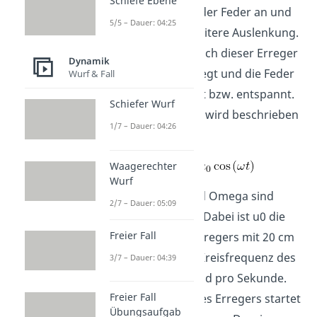
Schiefe Ebene
Regel immer an der Feder an und
5/5 – Dauer: 04:25
sorgt für eine weitere Auslenkung.
Das heißt, dass sich dieser Erreger
Dynamik
hin und her bewegt und die Feder
Wurf & Fall
zusätzlich spannt bzw. entspannt.
Schiefer Wurf
Diese Bewegung wird beschrieben
1/7 – Dauer: 04:26
durch:
Waagerechter
Wurf
Die Werte u0 und Omega sind
2/7 – Dauer: 05:09
bereits bekannt. Dabei ist u0 die
Freier Fall
Amplitude des Erregers mit 20 cm
und Omega die Kreisfrequenz des
3/7 – Dauer: 04:39
Erregers mit 3 Rad pro Sekunde.
Freier Fall
Die Bewegung des Erregers startet
Übungsaufgab