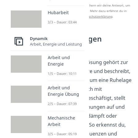
Nach Beantwortung speichern wir deine Antwort, um
Studyflix zu verbessern. Mehr dazu erfährst du in
Hubarbeit
unserer
Datenschutzerklärung
.
3/3 – Dauer: 03:44
Schwingungen
Dynamik
Arbeit, Energie und Leistung
verstehen
Arbeit und
Die homogene Lösung gehört zur
Energie
Schwingungslehre und beschreibt,
1/5 – Dauer: 10:11
wie sich Systeme um eine Ruhelage
Arbeit und
bewegen. Wer sich mit
Energie Übung
Schwingungen beschäftigt, stellt
2/5 – Dauer: 07:39
Bewegungsgleichungen auf und
ordnet sie als gedämpft oder
Mechanische
Arbeit
ungedämpft ein. So erkennst du,
welche Eigenfrequenzen und
3/5 – Dauer: 05:19