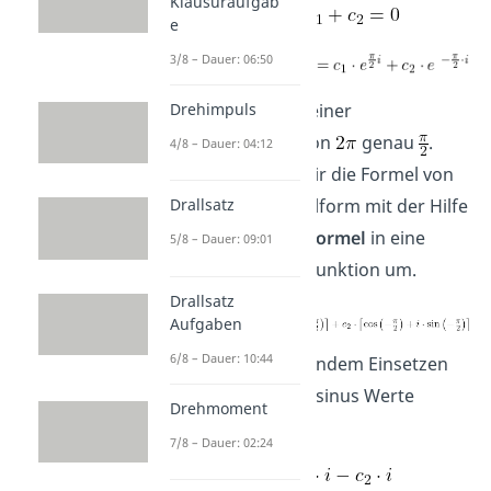
Klausuraufgab
e
3/8 – Dauer: 06:50
Drehimpuls
entspricht bei einer
Periodenlänge von
genau
.
4/8 – Dauer: 04:12
Nun schreiben wir die Formel von
einer Exponentialform mit der Hilfe
Drallsatz
des
Eulerschen Formel
in eine
5/8 – Dauer: 09:01
Sinus- /Cosinus Funktion um.
Drallsatz
Aufgaben
6/8 – Dauer: 10:44
Nach entsprechendem Einsetzen
der Sinus und Cosinus Werte
Drehmoment
haben wir:
7/8 – Dauer: 02:24