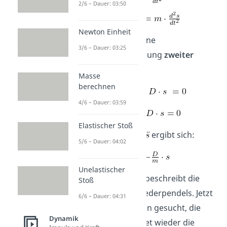
2/6 – Dauer: 03:50
Newton Einheit
Nun haben wir eine
3/6 – Dauer: 03:25
Differentialgleichung
zweiter
Ordnung
.
Masse
berechnen
4/6 – Dauer: 03:59
Elastischer Stoß
Umgestellt nach
ergibt sich:
5/6 – Dauer: 04:02
Unelastischer
Diese Gleichung beschreibt die
Stoß
Bewegung
des Federpendels. Jetzt
6/6 – Dauer: 04:31
wird eine Funktion gesucht, die
Dynamik
zweimal abgeleitet wieder die