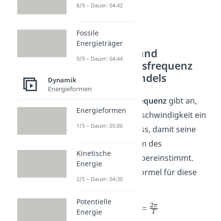
8/9 – Dauer: 04:42
Fossile
Energieträger
Eigenkreis- und
9/9 – Dauer: 04:44
Schwingungsfrequenz
des Federpendels
Dynamik
Energieformen
Die
Eigenkreisfrequenz
gibt an,
Energieformen
welche Winkelgeschwindigkeit ein
1/5 – Dauer: 05:06
Punkt haben muss, damit seine
Frequenz mit dem des
Kinetische
Pendelkörpers übereinstimmt.
Energie
Die allgemeine Formel für diese
2/5 – Dauer: 04:30
lautet:
Potentielle
Energie