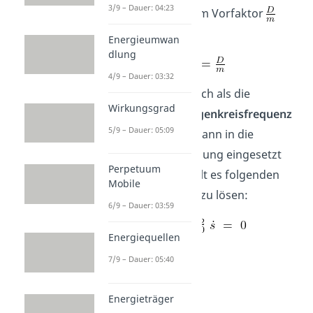
3/9 – Dauer: 04:23
gleich unserem Vorfaktor
sein muss.
Energieumwan
dlung
4/9 – Dauer: 03:32
wird daher auch als die
Wirkungsgrad
ungedämpfte Eigenkreisfrequenz
5/9 – Dauer: 05:09
bezeichnet und kann in die
Differentialgleichung eingesetzt
Perpetuum
werden. Somit gilt es folgenden
Mobile
Zusammenhang zu lösen:
6/9 – Dauer: 03:59
Energiequellen
7/9 – Dauer: 05:40
Energieträger