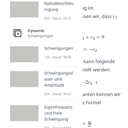
Radialbeschleu
Aus der Bedingung im
nigung
Ruhezustand
, wissen wir, dass
8/8 – Dauer: 03:10
minus
ist.
Dynamik
Schwingungen
Schwingungen
1/8 – Dauer: 08:58
Oben eingesetzt, kann folgende
Gleichung aufgestellt werden:
Schwingungsd
auer und
Amplitude
Für unsere Konstanten können wir
2/8 – Dauer: 05:27
also nun folgende Formel
Eigenfrequenz
berechnen:
und freie
Schwingung
3/8 – Dauer: 04:56