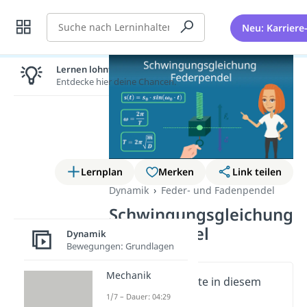
Suche
Neu: Karriere
Lernen lohnt sich!
Entdecke hier deine Chancen.
Lernplan
Merken
Link teilen
Dynamik
Feder- und Fadenpendel
Schwingungsgleichung
Federpendel
Dynamik
Bewegungen: Grundlagen
Mechanik
Wichtige Inhalte in diesem
Video
1/7 – Dauer: 04:29