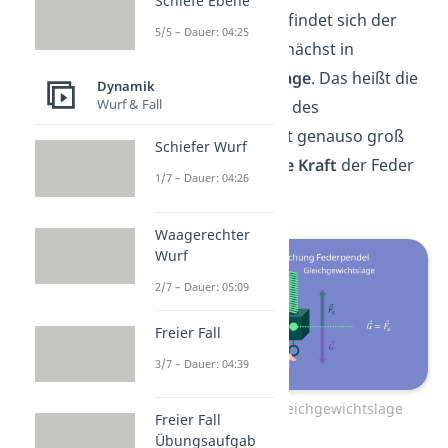
Schiefe Ebene
Grundsätzlich befindet sich der
5/5 – Dauer: 04:25
Pendelkörper zunächst in
Gleichgewichtslage
. Das heißt die
Dynamik
Wurf & Fall
Gewichtskraft
des
Pendelkörpers ist genauso groß
Schiefer Wurf
wie die
elastische Kraft
der Feder
1/7 – Dauer: 04:26
.
Waagerechter
Wurf
2/7 – Dauer: 05:09
Freier Fall
3/7 – Dauer: 04:39
Federpendel Gleichgewichtslage
Freier Fall
Übungsaufgab