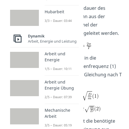
Die Schwingungsdauer des
Hubarbeit
Federpendels kann aus der
3/3 – Dauer: 03:44
allgemeinen Formel der
Kreisfrequenz
abgeleitet werden.
Dynamik
Arbeit, Energie und Leistung
Arbeit und
Wir setzten diese in die
Energie
ungedämpfte Eigenfrequenz (1)
1/5 – Dauer: 10:11
ein und lösen die Gleichung nach T
Arbeit und
(2) auf
Energie Übung
2/5 – Dauer: 07:39
Mechanische
Arbeit
Die Formel drückt die benötigte
3/5 – Dauer: 05:19