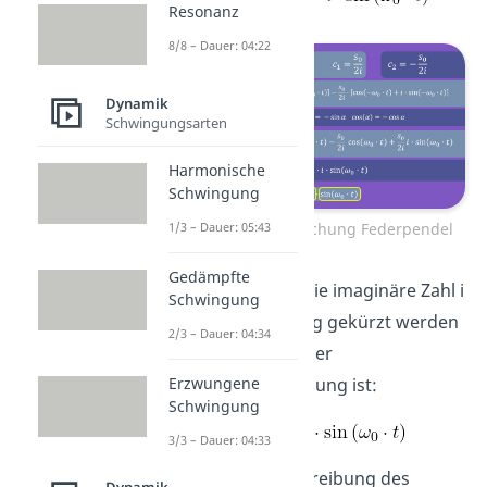
Resonanz
8/8 – Dauer: 04:22
Dynamik
Schwingungsarten
Harmonische
Schwingung
Schwingungsgleichung Federpendel
1/3 – Dauer: 05:43
Gedämpfte
Jetzt kann auch die imaginäre Zahl i
Schwingung
aus der Gleichung gekürzt werden
2/3 – Dauer: 04:34
und die Lösung der
Differentialgleichung ist:
Erzwungene
Schwingung
3/3 – Dauer: 04:33
Das ist die Beschreibung des