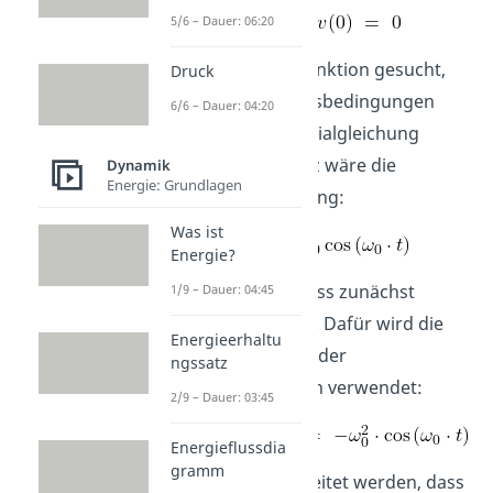
5/6 – Dauer: 06:20
Nun wird eine Funktion gesucht,
Druck
die diese Anfangsbedingungen
6/6 – Dauer: 04:20
und die Differentialgleichung
erfüllt. Ein Ansatz wäre die
Dynamik
Energie: Grundlagen
folgende Gleichung:
Was ist
Energie?
Die Größe
muss zunächst
1/9 – Dauer: 04:45
definiert werden. Dafür wird die
Energieerhaltu
zweite Ableitung der
ngssatz
Cosinunsfunktion verwendet:
2/9 – Dauer: 03:45
Energieflussdia
gramm
Daraus kann ableitet werden, dass