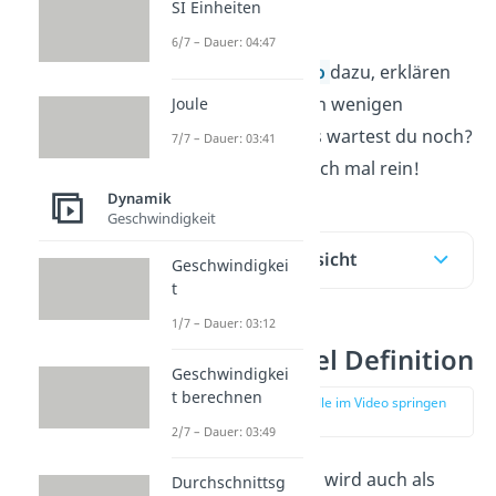
SI Einheiten
Federpendel ein.
6/7 – Dauer: 04:47
In unserem
Video
dazu, erklären
wir dir das alles in wenigen
Joule
Minuten. Auf was wartest du noch?
7/7 – Dauer: 03:41
Schau doch einfach mal rein!
Dynamik
Geschwindigkeit
Inhaltsübersicht
Geschwindigkei
t
1/7 – Dauer: 03:12
Federpendel Definition
Geschwindigkei
t berechnen
zur Stelle im Video springen
(00:17)
2/7 – Dauer: 03:49
Das
Federpendel
wird auch als
Durchschnittsg