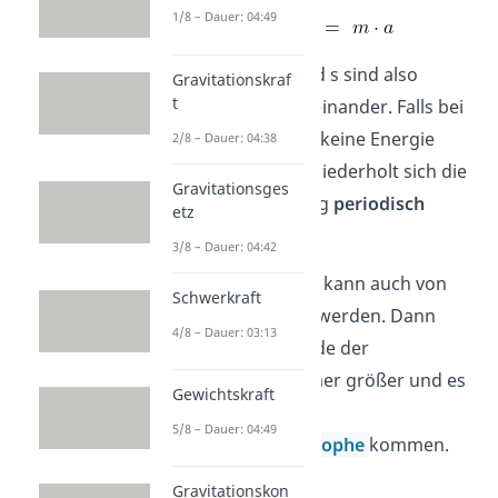
1/8 – Dauer: 04:49
Die Größen a und s sind also
Gravitationskraf
t
proportional
zueinander. Falls bei
einer Dämpfung keine Energie
2/8 – Dauer: 04:38
entzogen wird, wiederholt sich die
Gravitationsges
erste Schwingung
periodisch
etz
immer wieder.
3/8 – Dauer: 04:42
Das Federpendel kann auch von
Schwerkraft
außen angeregt werden. Dann
4/8 – Dauer: 03:13
wird die Amplitude der
Schwingung immer größer und es
Gewichtskraft
kann zu einer
5/8 – Dauer: 04:49
Resonanzkatastrophe
kommen.
Gravitationskon