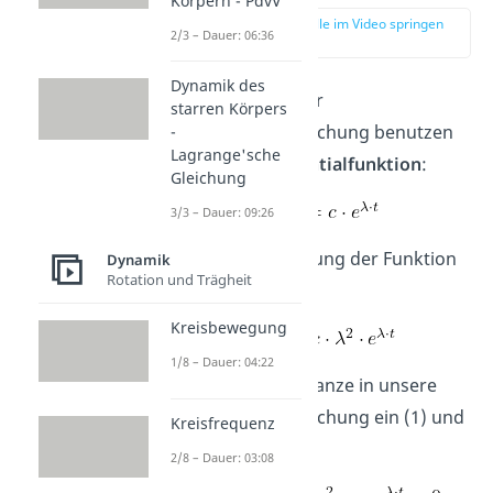
Körpern - PdvV
zur Stelle im Video springen
2/3 – Dauer: 06:36
(03:40)
Dynamik des
Für das Lösen der
starren Körpers
Schwingungsgleichung benutzen
-
Lagrange'sche
wir eine
Exponentialfunktion
:
Gleichung
3/3 – Dauer: 09:26
Die zweite Ableitung der Funktion
Dynamik
Rotation und Trägheit
lautet:
Kreisbewegung
1/8 – Dauer: 04:22
Wir setzen das Ganze in unsere
Schwingungsgleichung ein (1) und
Kreisfrequenz
erhalten (2):
2/8 – Dauer: 03:08