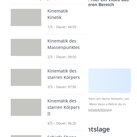
einem anderen Bereich
Kinematik
Kinetik
1/5 – Dauer: 04:59
Kinematik des
Massenpunktes
2/5 – Dauer: 09:50
Kinematik des
starren Körpers
3/5 – Dauer: 07:50
Nach Beantwortung speichern wir deine Antwort, um
Kinematik des
Studyflix zu verbessern. Mehr dazu erfährst du in
starren Körpers
unserer
Datenschutzerklärung
.
II
4/5 – Dauer: 06:26
Gleichgewichtslage