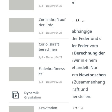
der Federkraft der
5/8 – Dauer: 04:37
Schraubenfeder:
Corioliskraft auf
der Erde
D ist die materialabhängige
6/8 – Dauer: 04:21
Federkonstante
der Feder und s
Corioliskraft
die
Auslenkung
der Feder vom
berechnen
Ruhezustand. Die
Berechnung der
7/8 – Dauer: 04:21
Konstante
haben wir in einem
eigenen Artikel behandelt. Nun
Federkraftmess
er
können wir mit dem
Newtonschen
Grundgesetz
den Zusammenhang
8/8 – Dauer: 02:33
zwischen Spannkraft und
Dynamik
Beschleunigung herstellen.
Gravitation
Gravitation