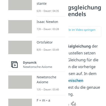
stante
Schwingungsgleichung
6/8 – Dauer: 04:35
des Federpendels
aufstellen
Isaac Newton
7/8 – Dauer: 03:28
zur Stelle im Video springen
(01:51)
Ortsfaktor
Um die
Differentialgleichung
der
8/8 – Dauer: 03:49
Schwingung aufzustellen setzen
wir die Weg-Zeit Gleichung für die
Dynamik
Beschleunigung in die vorherige
Newtonsche Axiome
Formel ein und lösen auf. In dem
Newtonsche
Artikel zur
harmonischen
Axiome
Schwingung
findest du die genaue
1/6 – Dauer: 03:40
Weg-Zeit Gleichung.
F = m • a