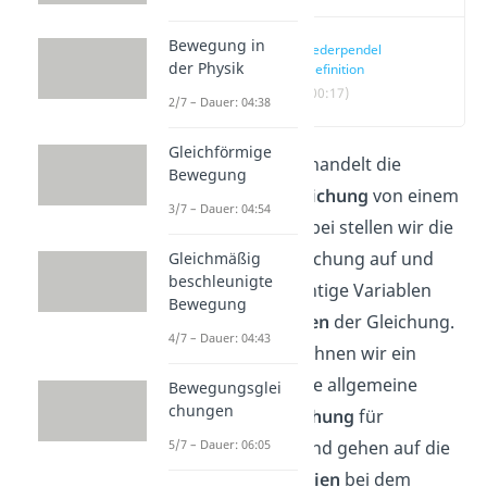
Bewegung in
Federpendel
der Physik
Definition
(00:17)
2/7 – Dauer: 04:38
Gleichförmige
Dieser Artikel behandelt die
Bewegung
Schwingungsgleichung
von einem
3/7 – Dauer: 04:54
Federpendel
. Dabei stellen wir die
Schwingungsgleichung auf und
Gleichmäßig
beschleunigte
beschreiben wichtige Variablen
Bewegung
und
Eigenschaften
der Gleichung.
4/7 – Dauer: 04:43
Des Weiteren rechnen wir ein
Beispiel
, lösen die allgemeine
Bewegungsglei
chungen
Differentialgleichung
für
5/7 – Dauer: 06:05
Schwingungen und gehen auf die
wirkenden
Energien
bei dem