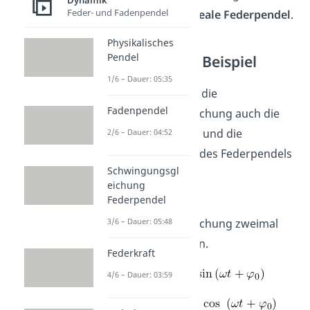
Dynamik
Feder- und Fadenpendel
Weges für das
ideale Federpendel
.
Physikalisches
Pendel
Federpendel Beispiel
1/6 – Dauer: 05:35
Wir können über die
Fadenpendel
Schwingungsgleichung auch die
Geschwindigkeit
und die
2/6 – Dauer: 04:52
Beschleunigung
des Federpendels
Schwingungsgl
berechnen.
eichung
Federpendel
Dazu muss die
Schwingungsgleichung zweimal
3/6 – Dauer: 05:48
abgeleitet werden.
Federkraft
4/6 – Dauer: 03:59