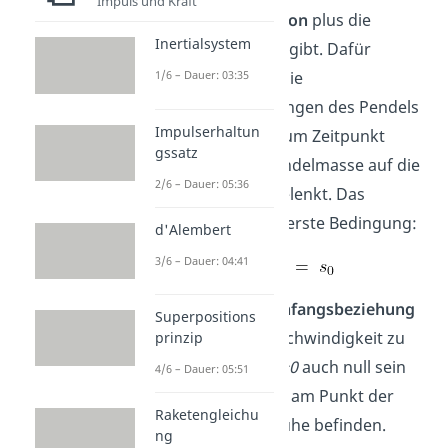
Impuls und Kraft
Ursprungsfunktion
plus die
Inertialsystem
Konstante
ergibt. Dafür
müssen wir auf die
1/6 – Dauer: 03:35
Anfangsbedingungen des Pendels
Impulserhaltun
zurückgreifen. Zum Zeitpunkt
gssatz
ist die Pendelmasse auf die
2/6 – Dauer: 05:36
Position
ausgelenkt. Das
bedeutet für die erste Bedingung:
d'Alembert
3/6 – Dauer: 04:41
Für die
zweite Anfangsbeziehung
Superpositions
gilt, dass die Geschwindigkeit zu
prinzip
dem Zeitpunkt
t=0
auch null sein
4/6 – Dauer: 05:51
muss, da wir uns am Punkt der
Raketengleichu
Auslenkung in Ruhe befinden.
ng