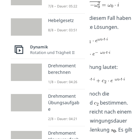
7/8 – Dauer: 05:22
Das bedeutet, in diesem Fall haben
Hebelgesetz
wir zwei komplexe Lösungen.
8/8 – Dauer: 03:51
Dynamik
Rotation und Trägheit II
Drehmoment
Die Lösungsgleichung lautet:
berechnen
1/8 – Dauer: 04:26
Nun müssen wir noch die
Drehmoment
Konstanten
und
bestimmen.
Übungsaufgab
e
Der
Oszillator
erreicht nach einem
2/8 – Dauer: 04:21
Viertel seiner Schwingungsdauer
die maximale Auslenkung
. Es gilt
Drehmoment