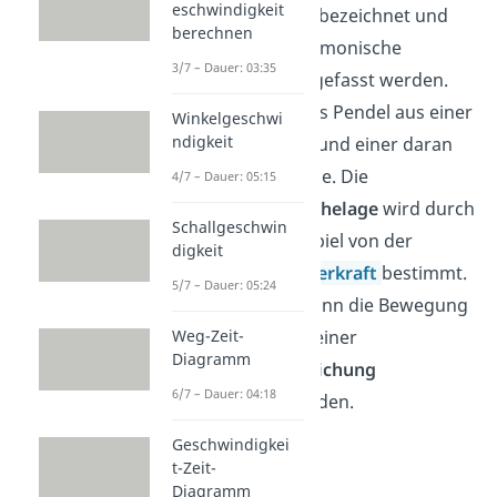
eschwindigkeit
Federschwinger
bezeichnet und
berechnen
kann als eine harmonische
3/7 – Dauer: 03:35
Schwingung aufgefasst werden.
Dabei besteht das Pendel aus einer
Winkelgeschwi
ndigkeit
Schraubenfeder
und einer daran
befestigten Masse. Die
4/7 – Dauer: 05:15
dazugehörige
Ruhelage
wird durch
Schallgeschwin
das Zusammenspiel von der
digkeit
Schwer- und
Federkraft
bestimmt.
5/7 – Dauer: 05:24
Mathematisch kann die Bewegung
des Pendels mit einer
Weg-Zeit-
Diagramm
Schwingungsgleichung
6/7 – Dauer: 04:18
beschrieben werden.
Geschwindigkei
t-Zeit-
Diagramm