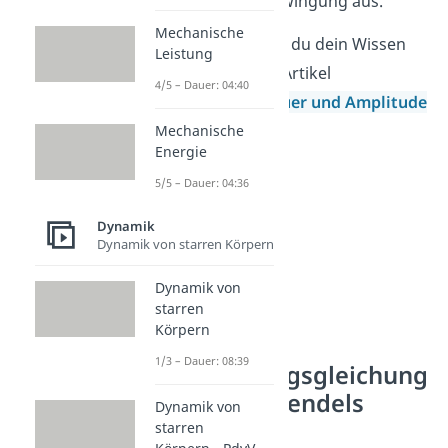
Zeit für eine Schwingung aus.
Mechanische
Auch hier kannst du dein Wissen
Leistung
wieder mit dem Artikel
4/5 – Dauer: 04:40
Schwingungsdauer und Amplitude
vertiefen.
Mechanische
Energie
5/5 – Dauer: 04:36
Dynamik
Dynamik von starren Körpern
Dynamik von
starren
Körpern
1/3 – Dauer: 08:39
Schwingungsgleichung
des Federpendels
Dynamik von
lösen
starren