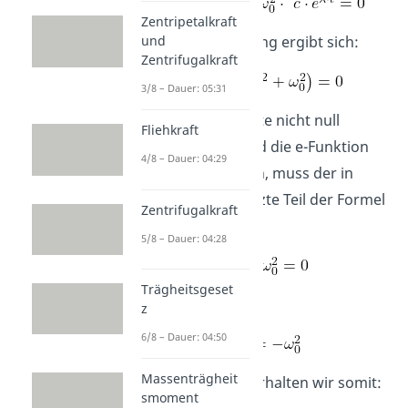
Zentripetalkraft
Durch Umformung ergibt sich:
und
Zentrifugalkraft
3/8 – Dauer: 05:31
Da c als Konstante nicht null
Fliehkraft
werden kann und die e-Funktion
4/8 – Dauer: 04:29
nie null sein kann, muss der in
Klammern gesetzte Teil der Formel
Zentrifugalkraft
gleich Null sein.
5/8 – Dauer: 04:28
Trägheitsgeset
Das bedeutet:
z
6/8 – Dauer: 04:50
Massenträgheit
Für die Lösung erhalten wir somit:
smoment