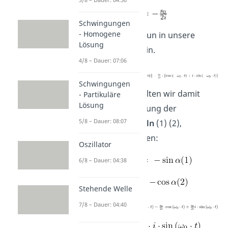
Schwingungen
- Homogene
Dies setzen wir nun in unsere
Lösung
Lösungsformel ein.
4/8 – Dauer: 07:06
Schwingungen
Umgeformt erhalten wir damit
- Partikuläre
Lösung
durch die Beachtung der
5/8 – Dauer: 08:07
Quadrantenregeln
(1) (2),
folgende Lösungen:
Oszillator
6/8 – Dauer: 04:38
Stehende Welle
7/8 – Dauer: 04:40