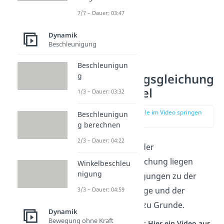
7/7 – Dauer: 03:47
Dynamik
Beschleunigung
Beschleunigun
g
Schwingungsgleichung
Federpendel
1/3 – Dauer: 03:32
zur Stelle im Video springen
Beschleunigun
(00:38)
g berechnen
2/3 – Dauer: 04:22
Der Aufstellung der
Schwingungsgleichung liegen
Winkelbeschleu
nigung
folgende Überlegungen zu der
Gleichgewichtslage und der
3/3 – Dauer: 04:59
Beschleunigung zu Grunde.
Dynamik
Bewegung ohne Kraft
Studyflix vernetzt: Hier ein Video aus