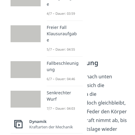
e
4/7 – Dauer: 03:59
Freier Fall
Klausuraufgab
e
5/7 – Dauer: 04:55
Beschleunigung
Fallbeschleunig
ung
Wird der Körper nach unten
6/7 – Dauer: 04:46
gezogen, erhöht sich die
Senkrechter
Federkraft
. Da die
Wurf
Gewichtskraft jedoch gleichbleibt,
7/7 – Dauer: 04:03
beschleunigt die Feder den Körper
nach oben. Die Kraft nimmt ab, bis
Dynamik
Kraftarten der Mechanik
die Gleichgewichtslage wieder