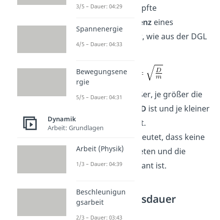
Für die ungedämpfte
3/5 – Dauer: 04:29
Eigenkreisfrequenz
eines
Spannenergie
Federpendels gilt, wie aus der DGL
4/5 – Dauer: 04:33
abgeleitet:
Bewegungsene
rgie
Sie ist umso größer, je größer die
5/5 – Dauer: 04:31
Federkonstante D
ist und je kleiner
Dynamik
seine Masse m ist.
Arbeit: Grundlagen
Ungedämpft bedeutet, dass keine
Arbeit (Physik)
Reibungen auftreten und die
Amplitude
konstant ist.
1/3 – Dauer: 04:39
Beschleunigun
Schwingungsdauer
gsarbeit
Federpendel
2/3 – Dauer: 03:43