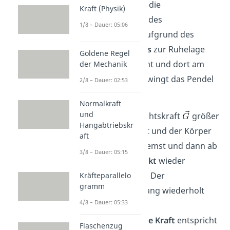
erreicht wird. Da die
Kraft (Physik)
Geschwindigkeit des
1/8 – Dauer: 05:06
Pendelkörpers aufgrund des
Trägheitsprinzips
zur Ruhelage
Goldene Regel
konstant zunimmt und dort am
der Mechanik
höchsten ist, schwingt das Pendel
2/8 – Dauer: 02:53
darüber hinaus.
Normalkraft
und
Nun ist die Gewichtskraft
größer
Hangabtriebskr
als die Federkraft und der Körper
aft
wird zuerst gebremst und dann ab
3/8 – Dauer: 05:15
dem
Umkehrpunkt
wieder
zurückgetrieben. Der
Kräfteparallelo
gramm
Bewegungsvorgang wiederholt
4/8 – Dauer: 05:33
sich nun.
Die
rücktreibende Kraft
entspricht
Flaschenzug