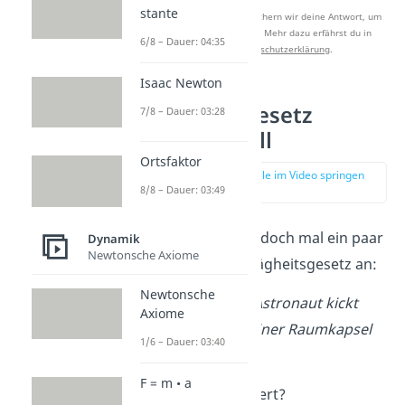
stante
Nach Beantwortung speichern wir deine Antwort, um
Studyflix zu verbessern. Mehr dazu erfährst du in
6/8 – Dauer: 04:35
unserer
Datenschutzerklärung
.
Isaac Newton
Trägheitsgesetz
7/8 – Dauer: 03:28
Beispiel Ball
Ortsfaktor
zur Stelle im Video springen
(01:34)
8/8 – Dauer: 03:49
Schauen wir uns doch mal ein paar
Dynamik
Newtonsche Axiome
Beispiele zum Trägheitsgesetz an:
Newtonsche
Stell dir vor, ein Astronaut kickt
Axiome
einen Ball aus seiner Raumkapsel
1/6 – Dauer: 03:40
in den Weltraum.
F = m • a
Frage:
Was passiert?