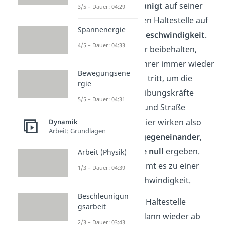
Der Bus
beschleunigt
auf seiner
3/5 – Dauer: 04:29
Fahrt zur nächsten Haltestelle auf
Spannenergie
eine
konstante Geschwindigkeit
.
4/5 – Dauer: 04:33
Diese kann er nur beibehalten,
indem der Busfahrer immer wieder
Bewegungsene
auf das Gaspedal tritt, um die
rgie
entstehenden Reibungskräfte
5/5 – Dauer: 04:31
zwischen Reifen und Straße
auszugleichen
. Hier wirken also
Dynamik
Arbeit: Grundlagen
mehrere Kräfte gegeneinander
,
die in der
Summe null
ergeben.
Arbeit (Physik)
Nur deshalb kommt es zu einer
1/3 – Dauer: 04:39
konstanten Geschwindigkeit.
Beschleunigun
Bei der nächsten Haltestelle
gsarbeit
bremst
der Bus dann wieder ab
2/3 – Dauer: 03:43