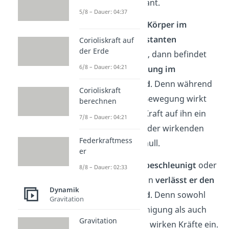
und damit konstant.
5/8 – Dauer: 04:37
Befindet sich ein
Körper im
Zustand der konstanten
Corioliskraft auf
der Erde
Geschwindigkeit
, dann befindet
6/8 – Dauer: 04:21
sich seine
Bewegung im
Trägheitszustand
. Denn während
Corioliskraft
der konstanten Bewegung wirkt
berechnen
entweder keine Kraft auf ihn ein
7/8 – Dauer: 04:21
oder die Summe der wirkenden
Federkraftmess
Kräfte ist gleich null.
er
Wird ein Körper
beschleunigt
oder
8/8 – Dauer: 02:33
abgebremst
, dann
verlässt er den
Dynamik
Trägheitszustand
. Denn sowohl
Gravitation
bei der Beschleunigung als auch
Gravitation
beim Abbremsen wirken Kräfte ein.