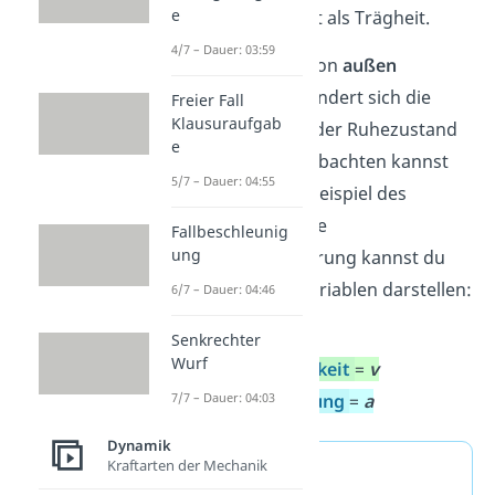
e
diese Eigenschaft als Trägheit.
4/7 – Dauer: 03:59
Erst durch eine von
außen
wirkende Kraft
ändert sich die
Freier Fall
Klausuraufgab
Bewegung oder der Ruhezustand
e
des Körpers. Beobachten kannst
5/7 – Dauer: 04:55
du das bei dem Beispiel des
Busfahrens. Diese
Fallbeschleunig
ung
Bewegungsänderung kannst du
mit folgenden Variablen darstellen:
6/7 – Dauer: 04:46
Kraft =
F
Senkrechter
Wurf
Geschwindigkeit
=
v
Beschleunigung
=
a
7/7 – Dauer: 04:03
Dynamik
Kraftarten der Mechanik
Merke