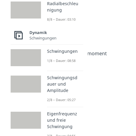
Zentrifugalkraft
Radialbeschleu
nigung
Dauer: 05:31
Fliehkraft
8/8 – Dauer: 03:10
Dauer: 04:29
Zentrifugalkraft
Dynamik
Dauer: 04:28
Schwingungen
Trägheitsgesetz
Dauer: 04:50
Schwingungen
Massenträgheitsmoment
Dauer: 05:22
1/8 – Dauer: 08:58
Hebelgesetz
Dauer: 03:51
Schwingungsd
auer und
Amplitude
2/8 – Dauer: 05:27
Eigenfrequenz
und freie
Schwingung
3/8 – Dauer: 04:56