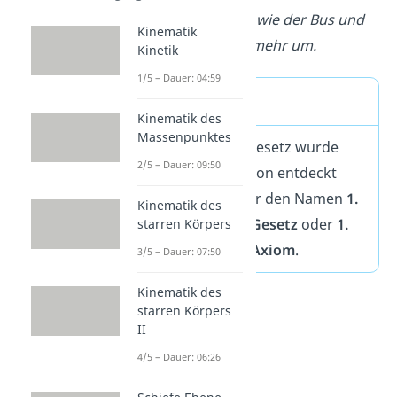
Geschwindigkeit wie der Bus und
Kinematik
fällst auch nicht mehr um.
Kinetik
1/5 – Dauer: 04:59
Merke
Kinematik des
Massenpunktes
Das Trägheitsgesetz wurde
2/5 – Dauer: 09:50
von Isaac Newton entdeckt
und trägt daher den Namen
1.
Kinematik des
Newtonsches Gesetz
oder
1.
starren Körpers
Newtonsches Axiom
.
3/5 – Dauer: 07:50
Kinematik des
starren Körpers
II
4/5 – Dauer: 06:26