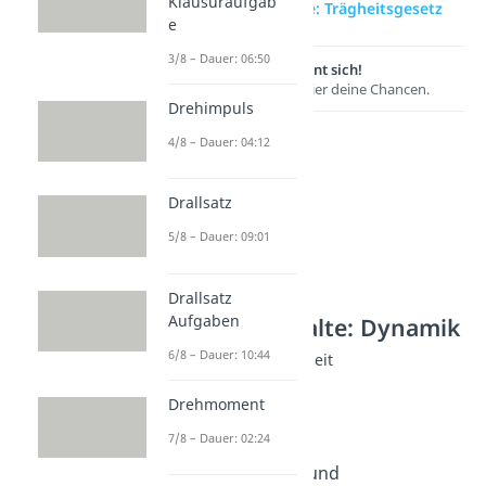
Klausuraufgab
zur Videoseite: Trägheitsgesetz
e
3/8 – Dauer: 06:50
Lernen lohnt sich!
Entdecke hier deine Chancen.
Drehimpuls
4/8 – Dauer: 04:12
Drallsatz
5/8 – Dauer: 09:01
Drallsatz
Aufgaben
Weitere Inhalte: Dynamik
6/8 – Dauer: 10:44
Rotation und Trägheit
Kreisbewegung
Drehmoment
Dauer: 04:22
Kreisfrequenz
7/8 – Dauer: 02:24
Dauer: 03:08
Zentripetalkraft und