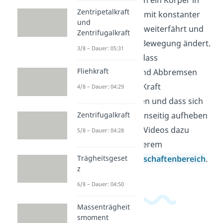
beschreibst, wann ein Körper in
Zentripetalkraft
Ruhe bleibt oder mit konstanter
und
Geschwindigkeit weiterfährt und
Zentrifugalkraft
wann sich seine Bewegung ändert.
3/8 – Dauer: 05:31
So erkennst du, dass
Fliehkraft
Beschleunigen und Abbremsen
immer mit einer Kraft
4/8 – Dauer: 04:29
zusammenhängen und dass sich
Zentrifugalkraft
Kräfte auch gegenseitig aufheben
können. Weitere Videos dazu
5/8 – Dauer: 04:28
findest du in unserem
Trägheitsgeset
Ingenieurwissenschaftenbereich
.
z
6/8 – Dauer: 04:50
Massenträgheit
smoment