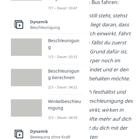
zum Beispiel
vom Bus fahren:
7/7 – Dauer: 03:47
Solange der Bus still steht, stehst
Dynamik
auch du still. Das liegt daran, dass
Beschleunigung
keine Kraft auf dich einwirkt. Fährt
Beschleunigun
der Bus los, dann fällst du zuerst
g
nach hinten. Der Grund dafür ist,
1/3 – Dauer: 03:32
dass sich dein Körper noch im
Ruhezustand befindet und er den
Beschleunigun
g berechnen
Ruhezustand beibehalten möchte.
2/3 – Dauer: 04:22
Erst wenn du dich festhältst und
damit auch die Beschleunigung des
Winkelbeschleu
nigung
Busses auf dich wirkt, wirken in
3/3 – Dauer: 04:59
Summe keine Kräfte mehr auf dich
ein. Jetzt bewegst du dich mit der
Dynamik
gleichen konstanten
Bewegung ohne Kraft