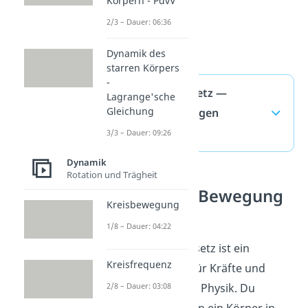
Körpern - PdvV
2/3 – Dauer: 06:36
Dynamik des
starren Körpers
-
Trägheitsgesetz —
Lagrange'sche
Gleichung
häufigste Fragen
(ausklappen)
3/3 – Dauer: 09:26
Dynamik
Rotation und Trägheit
Kräfte und Bewegung
Kreisbewegung
verstehen
1/8 – Dauer: 04:22
Das Trägheitsgesetz ist ein
Kreisfrequenz
Grundbaustein für Kräfte und
2/8 – Dauer: 03:08
Bewegung in der Physik. Du