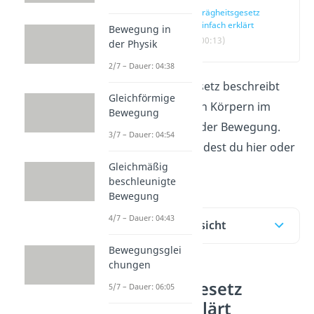
Trägheitsgesetz
einfach erklärt
Bewegung in
(00:13)
der Physik
2/7 – Dauer: 04:38
Das Trägheitsgesetz beschreibt
Gleichförmige
das Verhalten von Körpern im
Bewegung
Stillstand und in der Bewegung.
3/7 – Dauer: 04:54
Mehr darüber findest du hier oder
Gleichmäßig
im
Video
!
beschleunigte
Bewegung
4/7 – Dauer: 04:43
Inhaltsübersicht
Bewegungsglei
chungen
Trägheitsgesetz
5/7 – Dauer: 06:05
einfach erklärt