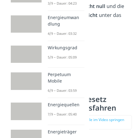
3/9 – Dauer: 04:23
Kräfte
ist also
nicht null
und die
Bewegung fällt
nicht
unter das
Energieumwan
Trägheitsgesetz
.
dlung
4/9 – Dauer: 03:32
Wirkungsgrad
5/9 – Dauer: 05:09
Perpetuum
Mobile
6/9 – Dauer: 03:59
Trägheitsgesetz
Energiequellen
Beispiel Busfahren
7/9 – Dauer: 05:40
zur Stelle im Video springen
(03:04)
Energieträger