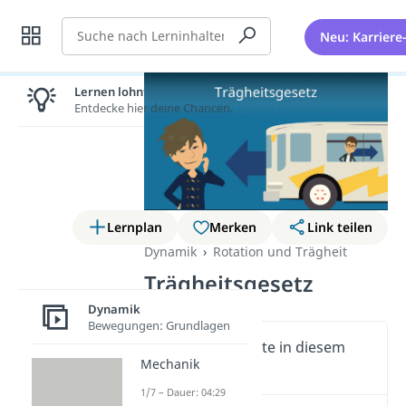
Suche
Neu: Karriere
Lernen lohnt sich!
Entdecke hier deine Chancen.
Lernplan
Merken
Link teilen
Dynamik
Rotation und Trägheit
Trägheitsgesetz
Dynamik
Bewegungen: Grundlagen
Wichtige Inhalte in diesem
Mechanik
Video
1/7 – Dauer: 04:29