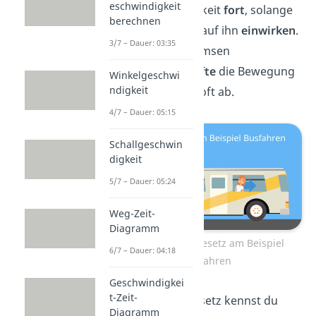
eschwindigkeit
Geschwindigkeit
fort
, solange
berechnen
keine Kräfte
auf ihn
einwirken
.
3/7 – Dauer: 03:35
Im Alltag bremsen
Reibungskräfte
die Bewegung
Winkelgeschwi
ndigkeit
des Körpers oft ab.
4/7 – Dauer: 05:15
Schallgeschwin
digkeit
5/7 – Dauer: 05:24
Weg-Zeit-
Diagramm
Das Trägheitsgesetz am Beispiel
6/7 – Dauer: 04:18
Busfahren
Geschwindigkei
t-Zeit-
Das Trägheitsgesetz kennst du
Diagramm