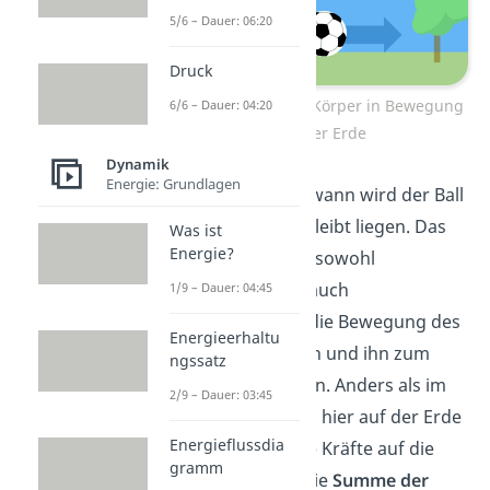
5/6 – Dauer: 06:20
Druck
Beispiel für einen Körper in Bewegung
6/6 – Dauer: 04:20
auf der Erde
Dynamik
Energie: Grundlagen
Antwort:
Irgendwann wird der Ball
langsamer und bleibt liegen. Das
Was ist
Energie?
liegt daran, dass sowohl
Schwerkraft
als auch
1/9 – Dauer: 04:45
Reibungskräfte
die Bewegung des
Energieerhaltu
Balles abbremsen und ihn zum
ngssatz
Stillstand
bringen. Anders als im
2/9 – Dauer: 03:45
Weltraum wirken hier auf der Erde
Energieflussdia
also noch andere Kräfte auf die
gramm
Bewegung ein. Die
Summe der