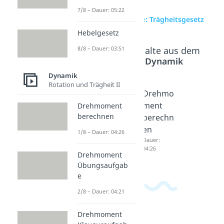
7/8 – Dauer: 05:22
zur Videoseite: Trägheitsgesetz
Hebelgesetz
Beliebte Inhalte aus dem
8/8 – Dauer: 03:51
Bereich
Dynamik
Dynamik
Rotation und Trägheit II
Massen
Hebelge
Drehmo
trägheit
setz
ment
Drehmoment
berechnen
smome
Dauer:
berechn
03:51
nt
en
1/8 – Dauer: 04:26
Dauer:
Dauer:
05:22
04:26
Drehmoment
Übungsaufgab
e
2/8 – Dauer: 04:21
Drehmoment