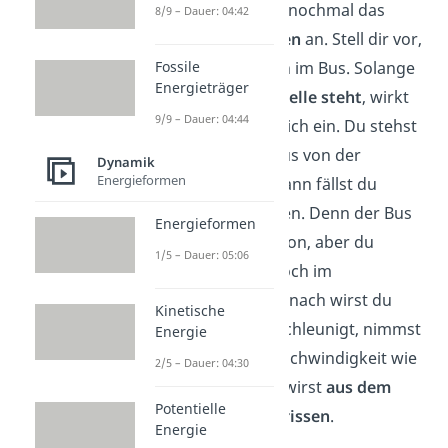
Schauen wir uns nochmal das
8/9 – Dauer: 04:42
Beispiel
Busfahren
an. Stell dir vor,
Fossile
du befindest dich im Bus. Solange
Energieträger
er an der
Haltestelle
steht
, wirkt
9/9 – Dauer: 04:44
keine Kraft
auf dich ein. Du stehst
still. Fährt der Bus von der
Dynamik
Energieformen
Haltestelle los, dann fällst du
zuerst nach hinten. Denn der Bus
Energieformen
beschleunigt schon, aber du
1/5 – Dauer: 05:06
befindest dich noch im
Ruhezustand
. Danach wirst du
Kinetische
vom Bus mit beschleunigt, nimmst
Energie
also dieselbe Geschwindigkeit wie
2/5 – Dauer: 04:30
der Bus auf und wirst
aus dem
Potentielle
Ruhezustand gerissen
.
Energie