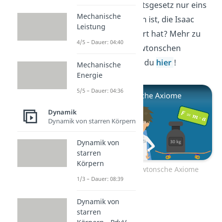
dass das Trägheitsgesetz nur eins
Mechanische
von drei Gesetzen ist, die Isaac
Leistung
Newton formuliert hat? Mehr zu
4/5 – Dauer: 04:40
den anderen Newtonschen
Gesetzen findest du
hier
!
Mechanische
Energie
5/5 – Dauer: 04:36
Dynamik
Dynamik von starren Körpern
Dynamik von
starren
Körpern
Zum Video: Newtonsche Axiome
1/3 – Dauer: 08:39
Dynamik von
starren