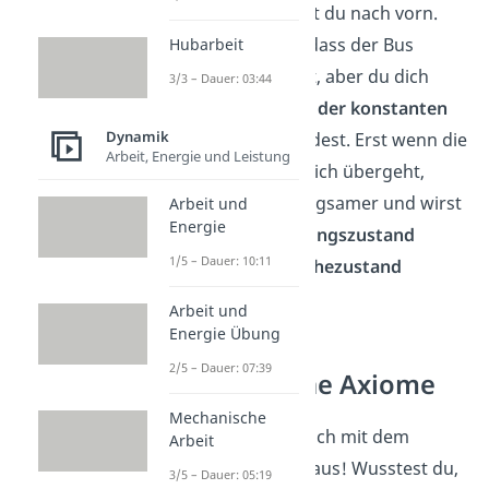
und diesmal fällst du nach vorn.
Das liegt daran, dass der Bus
Hubarbeit
bereits abbremst, aber du dich
3/3 – Dauer: 03:44
noch im
Zustand der konstanten
Dynamik
Bewegung
befindest. Erst wenn die
Arbeit, Energie und Leistung
Bremskraft auf dich übergeht,
wirst du auch langsamer und wirst
Arbeit und
Energie
aus dem Bewegungszustand
1/5 – Dauer: 10:11
zurück in den Ruhezustand
versetzt.
Arbeit und
Energie Übung
2/5 – Dauer: 07:39
Newtonsche Axiome
Mechanische
Jetzt kennst du dich mit dem
Arbeit
Trägheitsgesetz aus! Wusstest du,
3/5 – Dauer: 05:19