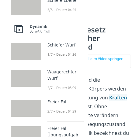
Schiefe Ebene
5/5 – Dauer: 04:25
Dynamik
Trägheitsgesetz
Wurf & Fall
physikalischer
Hintergrund
Schiefer Wurf
1/7 – Dauer: 04:26
zur Stelle im Video springen
(00:43)
Waagerechter
Wurf
Der
Stillstand
und die
2/7 – Dauer: 05:09
Bewegung
eines Körpers werden
durch die Einwirkung von
Kräften
Freier Fall
auf ihn beeinflusst. Ohne
3/7 – Dauer: 04:39
einwirkende Kräfte verändern
Körper ihren Bewegungszustand
Freier Fall
nicht. In der Physik bezeichnest du
Übungsaufgab