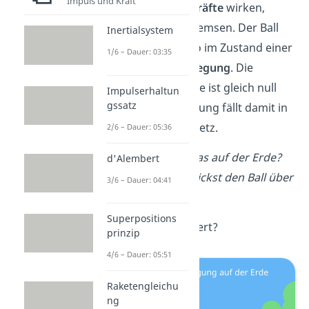
Impuls und Kraft
keine
Reibungskräfte
w
irken,
die
den Ball abbremsen. Der Ball
Inertialsystem
befindet sich also im Zustand einer
1/6 – Dauer: 03:35
konstanten Bewegung
. Die
Summe der Kräfte ist gleich null
Impulserhaltun
gssatz
und seine Bewegung fällt damit in
das Trägheitsgesetz.
2/6 – Dauer: 05:36
Doch wie wäre das auf der Erde?
d'Alembert
Stell dir vor, du kickst den Ball über
3/6 – Dauer: 04:41
den Sportplatz.
Superpositions
Frage:
Was passiert?
prinzip
4/6 – Dauer: 05:51
Raketengleichu
ng