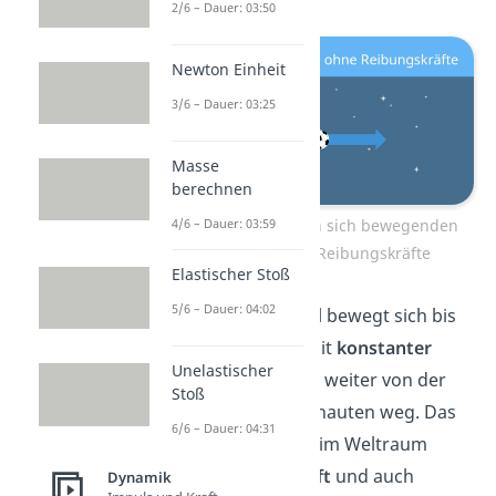
2/6 – Dauer: 03:50
Newton Einheit
3/6 – Dauer: 03:25
Masse
berechnen
Beispiel für einen sich bewegenden
4/6 – Dauer: 03:59
Körper ohne Reibungskräfte
Elastischer Stoß
5/6 – Dauer: 04:02
Antwort:
Der Ball bewegt sich bis
ins Unendliche mit
konstanter
Unelastischer
Geschwindigkeit
weiter von der
Stoß
Kapsel des Astronauten weg. Das
6/6 – Dauer: 04:31
liegt daran, dass im Weltraum
keine Schwerkraft
un
d auc
h
Dynamik