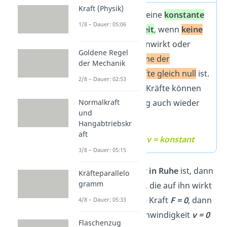
Kraft (Physik)
Ein Körper
hat eine
konstante
1/8 – Dauer: 05:06
Geschwindigkeit
, wenn
keine
Kraft
auf ihn einwirkt oder
Goldene Regel
wenn
die Summe der
der Mechanik
wirkenden Kräfte gleich null
ist.
2/8 – Dauer: 02:53
Die wirkenden Kräfte können
Normalkraft
sich gegenseitig auch wieder
und
aufheben.
Hangabtriebskr
aft
F = 0
,
a = 0
,
v = konstant
3/8 – Dauer: 05:15
Wenn der
Körper in Ruhe
ist, dann
Kräfteparallelo
gramm
ist auch die Kraft, die auf ihn wirkt
gleich null. Ist die Kraft
F = 0
, dann
4/8 – Dauer: 05:33
ist auch die Geschwindigkeit
v = 0
Flaschenzug