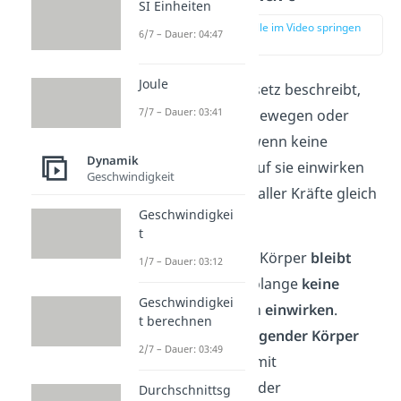
SI Einheiten
zur Stelle im Video springen
6/7 – Dauer: 04:47
(00:13)
Joule
Das Trägheitsgesetz beschreibt,
7/7 – Dauer: 03:41
wie sich Körper bewegen oder
nicht bewegen, wenn keine
Dynamik
äußeren Kräfte auf sie einwirken
Geschwindigkeit
oder die Summe aller Kräfte gleich
Geschwindigkei
null ist:
t
Ein ruhender Körper
bleibt
1/7 – Dauer: 03:12
unbewegt
, solange
keine
Geschwindigkei
Kräfte
auf ihn
einwirken
.
t berechnen
Ein sich
bewegender Körper
2/7 – Dauer: 03:49
bewegt
sich
mit
gleichbleibender
Durchschnittsg