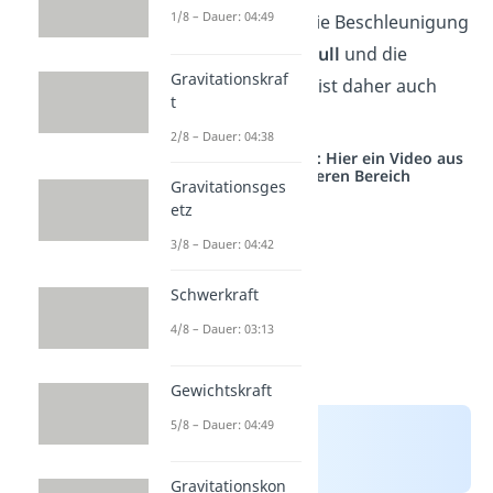
1/8 – Dauer: 04:49
Die Kraft
F
und die Beschleunigung
a
sind
ungleich null
und die
Gravitationskraf
Geschwindigkeit ist daher auch
t
nicht konstant.
2/8 – Dauer: 04:38
Studyflix vernetzt: Hier ein Video aus
einem anderen Bereich
Gravitationsges
etz
3/8 – Dauer: 04:42
Schwerkraft
4/8 – Dauer: 03:13
Gewichtskraft
5/8 – Dauer: 04:49
Gravitationskon