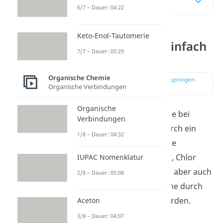
Inhaltsübersicht
6/7 – Dauer: 04:22
Keto-Enol-Tautomerie
Halogenalkane einfach
7/7 – Dauer: 05:29
erklärt
Organische Chemie
zur Stelle im Video springen
Organische Verbindungen
(00:18)
Organische
Halogenalkane
sind Alkane bei
Verbindungen
denen ein Wasserstoff durch ein
1/8 – Dauer: 04:32
Halogen ersetzt wurde. Die
Halogene sind dabei Fluor, Chlor
IUPAC Nomenklatur
Brom oder Iod. Es können aber auch
2/8 – Dauer: 05:08
mehrere Wasserstoffatome durch
Halogenatome ersetzt werden.
Aceton
3/8 – Dauer: 04:07
Die
Nomenklatur
der