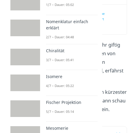
1/7 – Dauer: 05:02
Halogenalkane
einfach erklärt
Nomenklatur einfach
(00:18)
erklärt
2/7 – Dauer: 04:48
Halogenalkane können sehr giftig
Chiralität
sein. Was die Eigenschaften von
3/7 – Dauer: 05:41
Halogenalkanen und deren
typischen Reaktionen sind, erfährst
Isomere
du in diesem Beitrag.
4/7 – Dauer: 05:22
Du möchtest das Thema in kürzester
Zeit erklärt bekommen? Dann schau
Fischer Projektion
doch mal in unser
Video
rein.
5/7 – Dauer: 05:14
Mesomerie