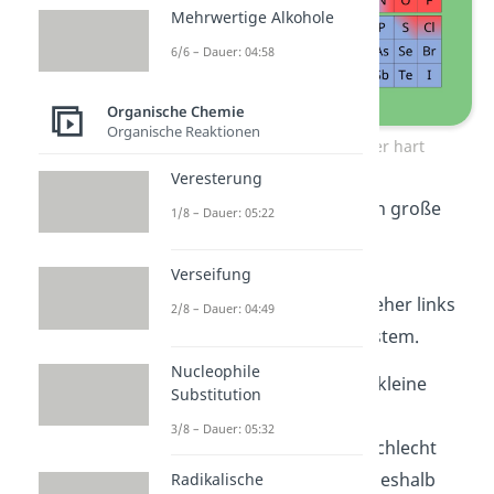
Mehrwertige Alkohole
6/6 – Dauer: 04:58
Organische Chemie
Organische Reaktionen
Nukleophil – weich oder hart
Veresterung
Weiche
Nukleophile haben große
1/8 – Dauer: 05:22
Ionenradien, eine geringe
Ladungsdichte, sind gut
Verseifung
polarisierbar und stehen eher links
2/8 – Dauer: 04:49
und unten im Periodensystem.
Nucleophile
Harte
Nukleophile haben kleine
Substitution
Ionenradien, eine hohe
3/8 – Dauer: 05:32
Ladungsdichte und sind schlecht
polarisierbar. Sie stehen deshalb
Radikalische