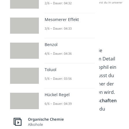
Studyflix zu verbessern. Mehr dazu erfährst du in unserer
2/6 – Dauer: 04:32
Datenschutzerklärung
.
Mesomerer Effekt
Eigenschaften
3/6 – Dauer: 04:33
Nukleophil
Benzol
Bevor wir dir zeigen wie die
4/6 – Dauer: 04:36
Reaktionsmechanismen im Detail
ablaufen, wenn ein Nukleophil ein
Toluol
Halogenalkan angreift, musst du
5/6 – Dauer: 03:56
erstmal entscheiden welcher der
vier Mechanismen ablaufen wird.
Hückel Regel
Dazu gibt es einige
Eigenschaften
6/6 – Dauer: 04:39
bei beiden Molekülen, die du
berücksichtigen musst.
Organische Chemie
Alkohole