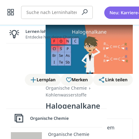
Suche
Neu: Karriere
Lernen lohnt sich!
Entdecke hier deine Chancen.
Lernplan
Merken
Link teilen
Organische Chemie
Kohlenwasserstoffe
Halogenalkane
Organische Chemie
Wichtige Inhalte in diesem
Organische Chemie
Video