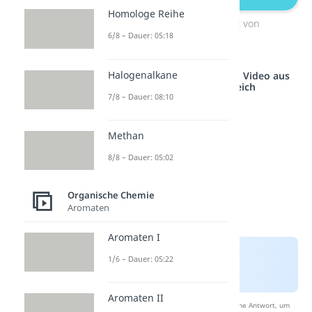
Homologe Reihe
Reaktionsmöglichkeit von
6/8 – Dauer: 05:18
Halogenalkanen
Halogenalkane
Studyflix vernetzt: Hier ein Video aus
einem anderen Bereich
7/8 – Dauer: 08:10
Methan
8/8 – Dauer: 05:02
Organische Chemie
Aromaten
Aromaten I
1/6 – Dauer: 05:22
Aromaten II
Nach Beantwortung speichern wir deine Antwort, um