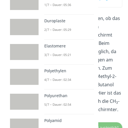
(03:44)
1/7 – Dauer: 05:36
Jetzt solltest du noch prüfen, ob das
Duroplaste
freie Elektronenpaar beim
2/7 – Dauer: 05:29
Nukleophil sterisch abgeschirmt
oder leicht zugänglich ist. Beim
Elastomere
Ethanolat ist es frei zugänglich, da
3/7 – Dauer: 05:21
es keine weiteren Bindungen am
Sauerstoffatom behindern. Zum
Polyethylen
Vergleich ist bei einem 2-Methyl-2-
4/7 – Dauer: 02:34
propanol, oder auch tert-Butanol
genannt, der Fall anders. Hier ist das
Polyurethan
freie Elektronenpaar durch die CH
-
3
5/7 – Dauer: 02:54
Fragmente sterisch abgeschirmter.
Polyamid