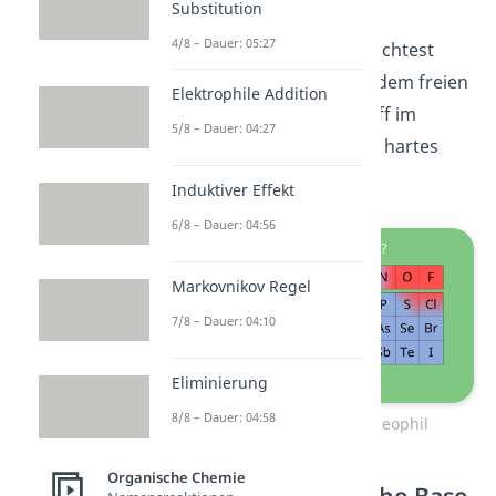
Substitution
eher rechts und oben im
4/8 – Dauer: 05:27
Periodensystem. Du betrachtest
hierbei nur das Atom mit dem freien
Elektrophile Addition
Elektronenpaar. Sauerstoff im
5/8 – Dauer: 04:27
Ethanolat ist also eher ein hartes
Nukleophil.
Induktiver Effekt
6/8 – Dauer: 04:56
Markovnikov Regel
7/8 – Dauer: 04:10
Eliminierung
8/8 – Dauer: 04:58
Ethanolat – hartes Nukleophil
Organische Chemie
Starke und schwache Base