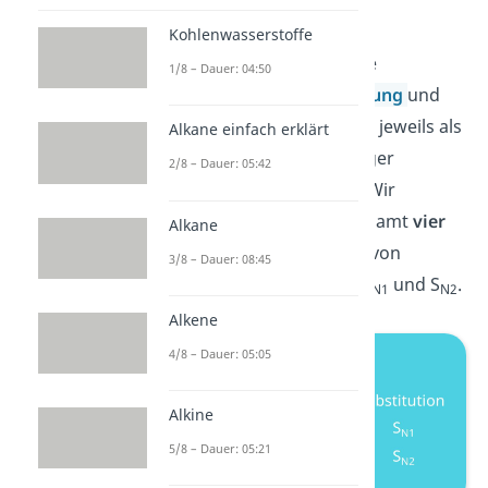
Halogenid.
Kohlenwasserstoffe
Also gibt es zwei mögliche
1/8 – Dauer: 04:50
Reaktionen. Die
Eliminierung
und
die Substitution, die beide jeweils als
Alkane einfach erklärt
einstufiger und zweistufiger
2/8 – Dauer: 05:42
Mechanismus auftreten. Wir
kommen damit auf insgesamt
vier
Alkane
Reaktionsmöglichkeiten
von
3/8 – Dauer: 08:45
Halogenalkanen: E1, E2, S
und S
.
N1
N2
Alkene
4/8 – Dauer: 05:05
Alkine
5/8 – Dauer: 05:21