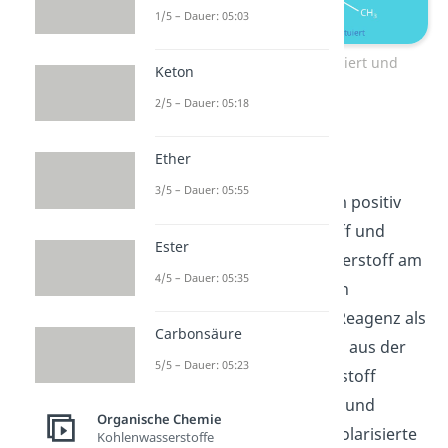
1/5 – Dauer: 05:03
Nukleophil – Base eliminiert und
Keton
substituiert
2/5 – Dauer: 05:18
Es ergeben sich daher im
Ether
Halogenalkan immer
zwei
3/5 – Dauer: 05:55
Angriffspunkte
. Bei einem positiv
polarisierten a-Kohlenstoff und
Ester
positiv polarisierten Wasserstoff am
4/5 – Dauer: 05:35
b-Kohlenstoff. Im Falle von
Wasserstoff fungiert die Reagenz als
Carbonsäure
Base und eliminiert dieses aus der
5/5 – Dauer: 05:23
Verbindung. Beim Kohlenstoff
fungiert es als Nukleophil und
Organische Chemie
substituiert das negativ polarisierte
Kohlenwasserstoffe