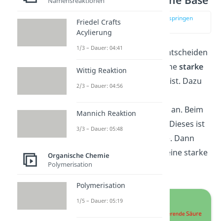
Namensreaktionen
zur Stelle im Video springen
Friedel Crafts
(03:23)
Acylierung
1/3 – Dauer: 04:41
Des Weiteren musst du entscheiden
ob das Nukleophil eher eine
starke
Wittig Reaktion
oder eine schwache Base
ist. Dazu
2/3 – Dauer: 04:56
schaust du dir die
korrespondierende Säure an. Beim
Mannich Reaktion
Ethanolat ist das Ethanol. Dieses ist
3/3 – Dauer: 05:48
eher eine schwache Säure. Dann
weißt du, dass Ethanolat eine starke
Organische Chemie
Polymerisation
Base sein muss.
Polymerisation
1/5 – Dauer: 05:19