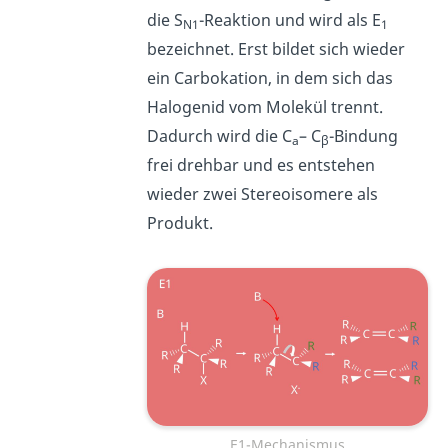
die S
-Reaktion und wird als E
N1
1
bezeichnet. Erst bildet sich wieder
ein Carbokation, in dem sich das
Halogenid vom Molekül trennt.
Dadurch wird die C
– C
-Bindung
a
β
frei drehbar und es entstehen
wieder zwei Stereoisomere als
Produkt.
E1-Mechanismus