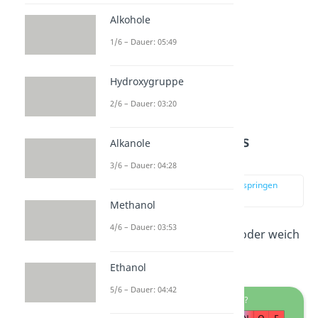
Alkohole
1/6 – Dauer: 05:49
Hydroxygruppe
2/6 – Dauer: 03:20
Hartes und weiches
Alkanole
Nukleophil
3/6 – Dauer: 04:28
zur Stelle im Video springen
(02:46)
Methanol
4/6 – Dauer: 03:53
Ein Nukleophil kann hart oder weich
sein.
Ethanol
5/6 – Dauer: 04:42