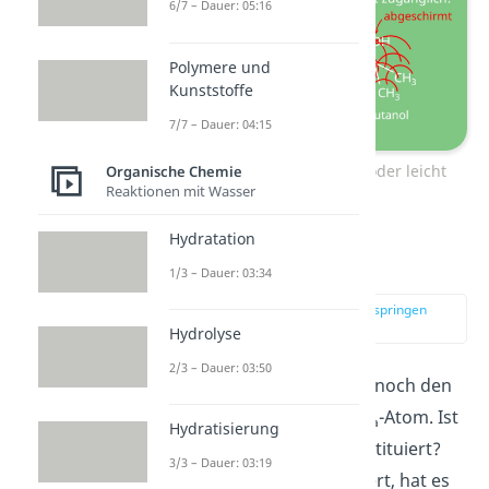
6/7 – Dauer: 05:16
Polymere und
Kunststoffe
7/7 – Dauer: 04:15
Nukleophil- abgeschirmt oder leicht
Organische Chemie
Reaktionen mit Wasser
zugänglich
Hydratation
Substitutionsgrad
1/3 – Dauer: 03:34
zur Stelle im Video springen
(04:09)
Hydrolyse
2/3 – Dauer: 03:50
Als letztes betrachtest du noch den
Substitutionsgrad
vom C
-Atom. Ist
a
Hydratisierung
es hoch oder niedrig substituiert?
3/3 – Dauer: 03:19
Sollte es primär substituiert, hat es