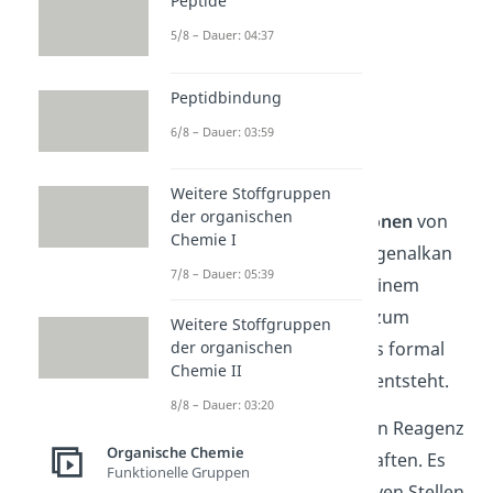
Peptide
5/8 – Dauer: 04:37
Peptidbindung
Nukleophil
6/8 – Dauer: 03:59
Kommen wir jetzt zu den
Weitere Stoffgruppen
der organischen
unterschiedlichen
Reaktionen
von
Chemie I
Halogenalkanen. Ein Halogenalkan
7/8 – Dauer: 05:39
wird typischerweise von einem
Nukleophil angegriffen – zum
Weitere Stoffgruppen
Beispiel von Ethanolat, das formal
der organischen
Chemie II
aus Ethanol, also Alkohol entsteht.
8/8 – Dauer: 03:20
Somit ist ein Nukleophil ein Reagenz
Organische Chemie
mit bestimmten Eigenschaften. Es
Funktionelle Gruppen
reagiert mit partiell positiven Stellen