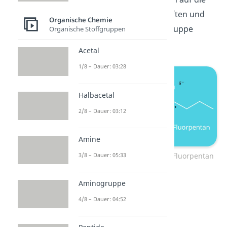
physikalischen Eigenschaften und
Organische Chemie
die Reaktivität der Stoffgruppe
Organische Stoffgruppen
auswirkt.
Acetal
1/8 – Dauer: 03:28
Halbacetal
2/8 – Dauer: 03:12
Amine
3/8 – Dauer: 05:33
Bromenthan und 2-Chlor-1-Fluorpentan
Aminogruppe
4/8 – Dauer: 04:52