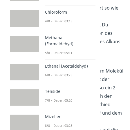
Halogenalkane funktioniert so wie
Chloroform
du es auch schon bei den
4/8 – Dauer: 03:15
Cycloalkanen gelernt hast. Du
nimmst einfach den Namen des
Methanal
Halogens und fügst den des Alkans
(Formaldehyd)
hinten an. In diesem Fall:
5/8 – Dauer: 05:11
Bromethan.
Ethanal (Acetaldehyd)
Bei mehreren Halogenen im Molekül
6/8 – Dauer: 03:25
gehst du
alphabetisch
mit der
Benennung vor. Das ist also ein 2-
Tenside
Chlor-1-Fluorpentan. Durch den
7/8 – Dauer: 05:20
Elektronegativitätsunterschied
zwischen dem Kohlenstoff und dem
Mizellen
Halogen liegt ein starkes
8/8 – Dauer: 03:28
Dipolmoment vor, das sich auf die