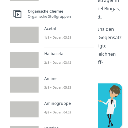
auf. Sie werden als Energieträger in
Gemischen wie zum Beispiel Biogas,
Organische Chemie
Organische Stoffgruppen
Benzin oder Heizöl benutzt.
Acetal
Als nächstes wenden wir uns den
Alkenen
zu. Diese sind im Gegensatz
1/8 – Dauer: 03:28
zu den Alkanen UN-gesättigte
Halbacetal
Kohlenwasserstoffe und zeichnen
sich durch eine Kohlenstoff-
2/8 – Dauer: 03:12
Doppelbindung aus.
Amine
3/8 – Dauer: 05:33
Aminogruppe
4/8 – Dauer: 04:52