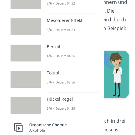
ursprünglichen Alkans erinnern und
2/6 – Dauer: 04:32
die Endung „ol“ anhängen. Die
Position der OH-Gruppe wird durch
Mesomerer Effekt
eine Zahl verdeutlicht. Zum Beispiel:
3/6 – Dauer: 04:33
Propan-eins-zwei-diol.
Benzol
4/6 – Dauer: 04:36
Toluol
5/6 – Dauer: 03:56
Hückel Regel
Propan-1,2-diol
6/6 – Dauer: 04:39
Die Alkohole kann man noch in drei
Organische Chemie
Untergruppen einteilen: Diese ist
Alkohole