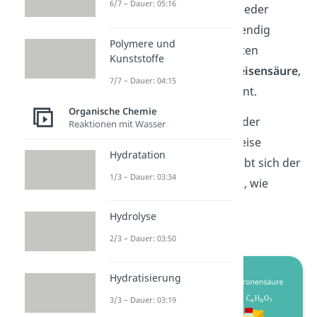
6/7 – Dauer: 05:16
Leider musst du jedoch wieder
einige Trivialnamen auswendig
Polymere und
lernen. Zu den bekanntesten
Kunststoffe
Beispielen gehört die
Ameisensäure
,
7/7 – Dauer: 04:15
auch
Methansäure
genannt.
Organische Chemie
Und jetzt kommen wir zu der
Reaktionen mit Wasser
Essigsäure
, beziehungsweise
Hydratation
Ehtansäure. Meistens ergibt sich der
1/3 – Dauer: 03:34
Name aus der Gewinnung, wie
beispielsweise bei der
Hydrolyse
Zitronensäure.
2/3 – Dauer: 03:50
Hydratisierung
3/3 – Dauer: 03:19