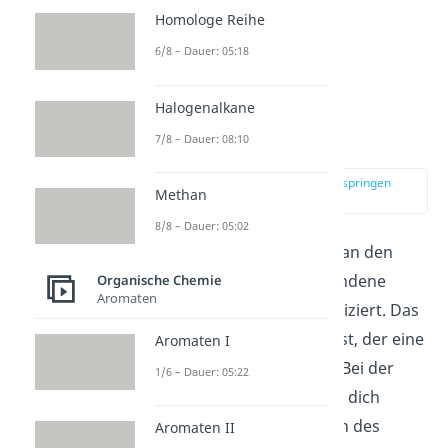
Homologe Reihe
6/8 – Dauer: 05:18
Halogenalkane
7/8 – Dauer: 08:10
Alkohole
zur Stelle im Video springen
Methan
(02:15)
8/8 – Dauer: 05:02
Alkohole
sind durch eine an den
Kohlenstoffatomen gebundene
Organische Chemie
Aromaten
Hydroxygruppe OH spezifiziert. Das
R steht hierbei für den Rest, der eine
Aromaten I
Organylgruppe
darstellt. Bei der
1/6 – Dauer: 05:22
Namensgebung musst du dich
einfach nur an den Namen des
Aromaten II