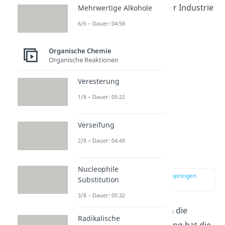
Die Alkohole werden in der Industrie
Mehrwertige Alkohole
und auch im Haushalt als
6/6 – Dauer: 04:58
Lösungsmittel verwendet.
Organische Chemie
Organische Reaktionen
Veresterung
1/8 – Dauer: 05:22
Verseifung
2/8 – Dauer: 04:49
Aldehyde
Nucleophile
zur Stelle im Video springen
Substitution
(03:08)
3/8 – Dauer: 05:32
Des Weiteren gibt es noch die
Radikalische
Aldehyde
. Diese Verbindung hat die