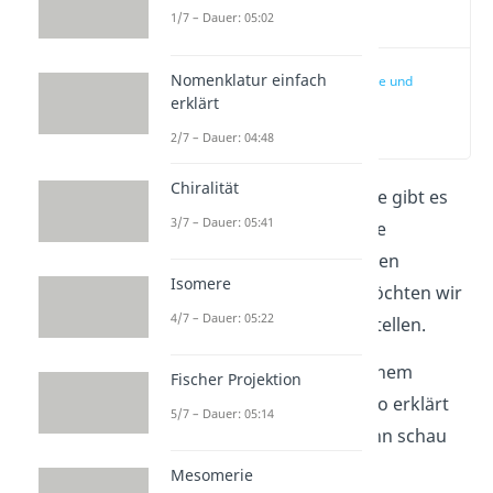
Video
1/7 – Dauer: 05:02
Nomenklatur einfach
Alkane, Alkene und
Alkine
erklärt
(00:15)
2/7 – Dauer: 04:48
Chiralität
In der organischen Chemie gibt es
3/7 – Dauer: 05:41
mehrere Stoffgruppen, die
unterschiedliche Reaktionen
Isomere
eingehen können. Hier möchten wir
4/7 – Dauer: 05:22
dir die bekanntesten vorstellen.
Wenn du diese lieber in einem
Fischer Projektion
zusammengefassten Video erklärt
5/7 – Dauer: 05:14
bekommen möchtest, dann schau
doch
hier
mal rein.
Mesomerie