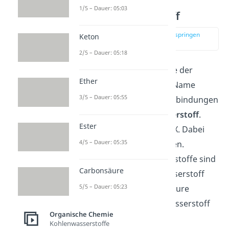
1/5 – Dauer: 05:03
Halogenwasserstoff
zur Stelle im Video springen
Keton
(01:47)
2/5 – Dauer: 05:18
Die nächste Gruppe ist die der
Ether
Halogenalkane
. Wie der Name
3/5 – Dauer: 05:55
schon sagt, sind diese Verbindungen
von
Halogenen
mit
Wasserstoff
.
Ester
Ihre Summenformel ist HX. Dabei
4/5 – Dauer: 05:35
steht das X für das Halogen.
Bekannte Halogenwasserstoffe sind
Carbonsäure
Salzsäure, auch Chlorwasserstoff
5/5 – Dauer: 05:23
HCl genannt, oder Flusssäure
beziehungsweise Fluorwasserstoff
Organische Chemie
HF.
Kohlenwasserstoffe