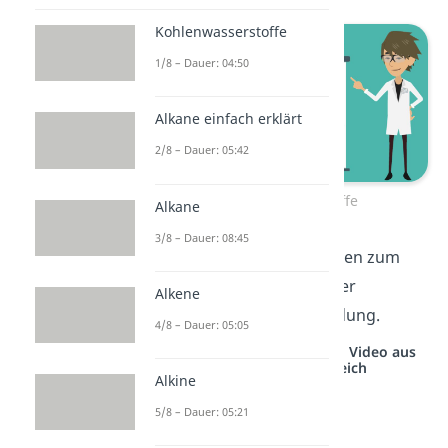
Kohlenwasserstoffe
1/8 – Dauer: 04:50
Alkane einfach erklärt
2/8 – Dauer: 05:42
Halogenwasserstoffe
Alkane
3/8 – Dauer: 08:45
Halogenwasserstoffe finden zum
Beispiel als Kältemittel oder
Alkene
Feuerlöschmittel Verwendung.
4/8 – Dauer: 05:05
Studyflix vernetzt: Hier ein Video aus
einem anderen Bereich
Alkine
5/8 – Dauer: 05:21