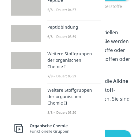
Peptide
Ungesättigte Kohlenwasserstoffe
5/8 – Dauer: 04:37
Alkene
stellen wichtige
Peptidbindung
Basisprodukte der industriellen
6/8 – Dauer: 03:59
chemischen Chemie dar. Sie werden
beispielsweise als Treibstoffe oder
Weitere Stoffgruppen
zur Herstellung von Kunstoffen oder
der organischen
Chemie I
Waschmittel eingesetzt.
7/8 – Dauer: 05:39
Als drittes betrachten wir die
Alkine
genauer, die eine Kohlenstoff-
Weitere Stoffgruppen
der organischen
Dreifachbindung aufweisen. Sie sind
Chemie II
ebenfalls ungesättigte
8/8 – Dauer: 03:20
Kohlenwasserstoffe.
Organische Chemie
Funktionelle Gruppen