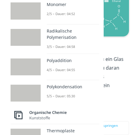
Monomer
2/5 – Dauer: 04:52
Radikalische
Polymerisation
Aldehyde
3/5 – Dauer: 04:58
Das nächste Mal, wenn du ein Glas
Polyaddition
Rotwein trinkst, kannst du daran
4/5 – Dauer: 04:55
denken, dass Aldehyde als
Aromastoffe in deinem Wein
Polykondensation
verwendet werden.
5/5 – Dauer: 05:30
Organische Chemie
Carbonsäure
Kunststoffe
zur Stelle im Video springen
(04:08)
Thermoplaste