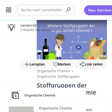
Suche
Neu: Karriere
Lernen lohnt sich!
Entdecke hier deine Chancen.
Lernplan
Merken
Link teilen
Organische Chemie
Organische Stoffgruppen
Stoffgruppen der
organischen Chemie
Organische Chemie
Organische Chemie
Wichtige Inhalte in diesem