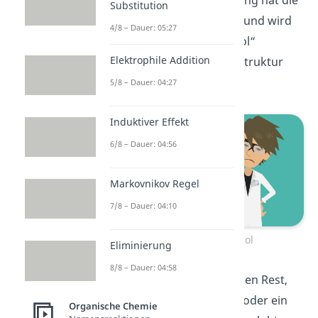
Substitution
funktionelle Gruppe CHO und wird
4/8 – Dauer: 05:27
auch „dehydrierter Alkohol“
Elektrophile Addition
genannt. Die allgemeine Struktur
sieht so aus:
5/8 – Dauer: 04:27
Induktiver Effekt
6/8 – Dauer: 04:56
Markovnikov Regel
7/8 – Dauer: 04:10
Dehydrierter Alkohol
Eliminierung
8/8 – Dauer: 04:58
Dabei steht R wieder für den Rest,
der ein
Wasserstoffatom
oder ein
Organische Chemie