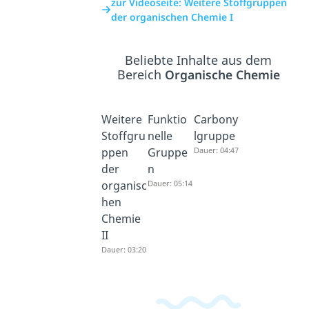
zur Videoseite: Weitere Stoffgruppen
der organischen Chemie I
Beliebte Inhalte aus dem
Bereich
Organische Chemie
Weitere
Funktio
Carbony
Stoffgru
nelle
lgruppe
ppen
Gruppe
Dauer: 04:47
der
n
organisc
Dauer: 05:14
hen
Chemie
II
Dauer: 03:20