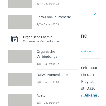
6/7 – Dauer: 04:22
Inhaltsübersicht
Keto-Enol-Tautomerie
7/7 – Dauer: 05:29
Alkane, Alkene und
Organische Chemie
Alkine
Organische Verbindungen
Organische
zur Stelle im Video springen
(00:15)
Verbindungen
1/8 – Dauer: 04:32
Zu Beginn wollen wir noch ein paar
Dinge wiederholen, die du in den
IUPAC Nomenklatur
vorherigen Beiträgen der Playlist
2/8 – Dauer: 05:08
bereits kennen gelernt hast. Dazu
gehören die Stoffgruppen „
Alkane
,
Aceton
Alkene
und Alkine“.
3/8 – Dauer: 04:07