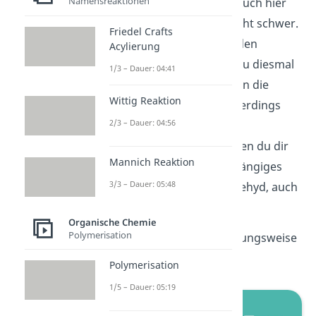
Namensreaktionen
Organyl-Rest
sein kann. Auch hier
ist die Namensgebung nicht schwer.
Friedel Crafts
Du gehst ähnlich wie bei den
Acylierung
Alkoholen vor, nur, dass du diesmal
1/3 – Dauer: 04:41
an das ursprüngliche Alkan die
Wittig Reaktion
Endung „al“ anhängst. Allerdings
2/3 – Dauer: 04:56
wirst du hier jeweils einen
Trivialnamen vorfinden, den du dir
Mannich Reaktion
gut merken solltest. Ein gängiges
3/3 – Dauer: 05:48
Beispiel dafür ist Formaldehyd, auch
Methanal genannt.
Organische Chemie
Polymerisation
Auch Acetaldehyd, beziehungsweise
Ethanal, gehört dazu.
Polymerisation
1/5 – Dauer: 05:19