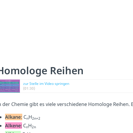
Homologe Reihen
zur Stelle im Video springen
(01:30)
n der Chemie gibt es viele verschiedene Homologe Reihen.
Alkane
:
C
H
n
2n
+2
Alkene:
C
H
n
2n