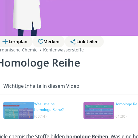
Lernplan
Merken
Link teilen
rganische Chemie
Kohlenwasserstoffe
Homologe Reihe
Wichtige Inhalte in diesem Video
Was ist eine
Homologe Re
homologe Reihe?
(00:14)
(01:30)
iele chemische Stoffe bilden
homologe Reihen
. Was eine h