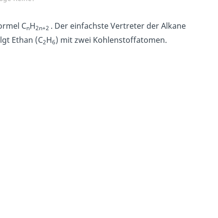
ormel C
H
. Der einfachste Vertreter der Alkane
n
2n
+2
lgt Ethan (C
H
) mit zwei Kohlenstoffatomen.
2
6