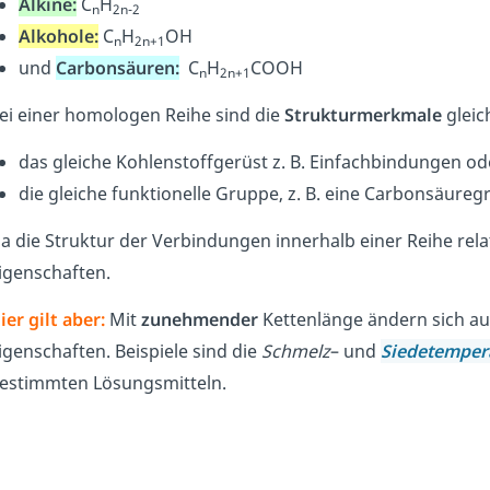
Alkine:
C
H
n
2n-2
Alkohole:
C
H
OH
n
2n+1
und
Carbonsäuren:
C
H
COOH
n
2n+1
ei einer homologen Reihe sind die
Strukturmerkmale
gleic
das gleiche Kohlenstoffgerüst z. B. Einfachbindungen 
die gleiche funktionelle Gruppe, z. B. eine Carbonsäur
a die Struktur der Verbindungen innerhalb einer Reihe relat
igenschaften.
ier gilt aber:
Mit
zunehmender
Kettenlänge ändern sich au
igenschaften. Beispiele sind die
Schmelz
– und
Siedetemper
estimmten Lösungsmitteln.