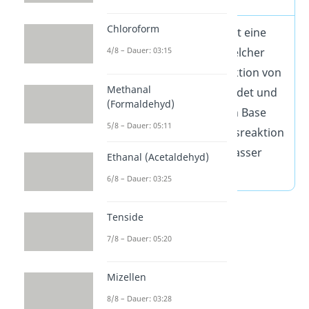
Chloroform
Die Mannich Reaktion ist eine
4/8 – Dauer: 03:15
Namensreaktion, bei welcher
eine Kondensationsreaktion von
Methanal
3 Komponenten stattfindet und
(Formaldehyd)
als Produkt die Mannich Base
5/8 – Dauer: 05:11
entsteht. Kondensationsreaktion
bedeutet, dass dabei Wasser
Ethanal (Acetaldehyd)
abgespalten wird.
6/8 – Dauer: 03:25
Tenside
7/8 – Dauer: 05:20
Mizellen
8/8 – Dauer: 03:28