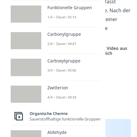
Die Mannich Reaktion umfasst
Funktionelle Gruppen
mehrere Reaktionsschritte. Nach der
1/4 – Dauer: 05:14
Aktivierung
kommt es zu einer
nukleophilen Addition
, die
Carbonylgruppe
Aminoalkylierung
.
2/4 – Dauer: 04:47
Studyflix vernetzt: Hier ein Video aus
einem anderen Bereich
Carboxylgruppe
3/4 – Dauer: 05:06
Zwitterion
4/4 – Dauer: 04:34
Organische Chemie
Sauerstoffhaltige funktionelle Gruppen
Aldehyde