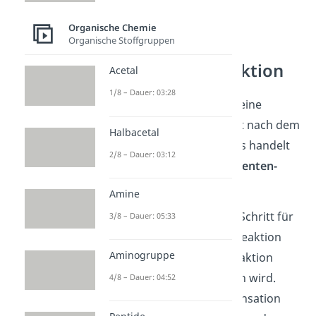
Organische Chemie
Organische Stoffgruppen
Grundlagen
der Mannich Reaktion
Acetal
1/8 – Dauer: 03:28
Die Mannich Reaktion ist eine
Namensreaktion, benannt nach dem
Halbacetal
Chemiker Carl Mannich. Es handelt
2/8 – Dauer: 03:12
sich um eine
Dreikomponenten-
Kondensation
.
Amine
Schauen wir uns das mal Schritt für
3/8 – Dauer: 05:33
Schritt an: Kondensationreaktion
Aminogruppe
bedeutet, dass bei der Reaktion
Wasser (H
O) abgespalten wird.
4/8 – Dauer: 04:52
2
Dreikomponenten-Kondensation