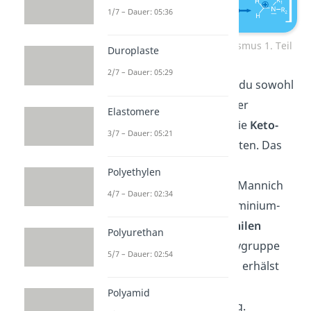
1/7 – Dauer: 05:36
Mannich Reaktion: Mechanismus 1. Teil
Duroplaste
2/7 – Dauer: 05:29
Im zweiten Schritt kannst du sowohl
unter sauren als auch unter
Elastomere
basischen Bedingungen die
Keto-
3/7 – Dauer: 05:21
Enol-Tautomerie
beobachten. Das
Enol startet den
zweiten
Polyethylen
nukleophilen Angriff
der Mannich
4/7 – Dauer: 02:34
Reaktion am Carbenium-Iminium-
Ion. Nach dieser
nukleophilen
Polyurethan
Addition
wird die Hydroxygruppe
5/7 – Dauer: 02:54
noch deprotoniert und du erhälst
die
Mannich Base
, eine
-
Polyamid
Aminocarbonylverbindung.