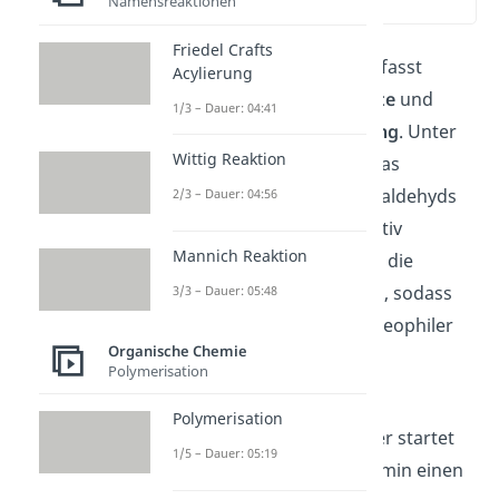
Namensreaktionen
(02:40)
Friedel Crafts
Die Mannich Reaktion umfasst
Acylierung
mehrere Reaktionsschritte
und
1/3 – Dauer: 04:41
führt zur
Aminoalkylierung
. Unter
Wittig Reaktion
sauren Bedingungen ist das
Sauerstoffatom des Formaldehyds
2/3 – Dauer: 04:56
protoniert und somit positiv
Mannich Reaktion
geladen. Dadurch zieht es die
Elektronen stärker zu sich, sodass
3/3 – Dauer: 05:48
das Kohlenstoffatom nukleophiler
Organische Chemie
ist.
Polymerisation
Der erste Schritt ist eine
Polymerisation
Aktivierungsreaktion
. Hier startet
1/5 – Dauer: 05:19
das Stickstoffatom vom Amin einen