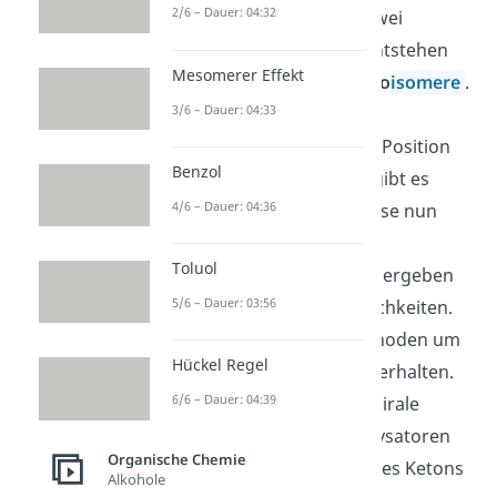
2/6 – Dauer: 04:32
als acide Komponenten zwei
verschiedene Produkte
entstehen
Mesomerer Effekt
können, sogenannte
Regio
isomere
.
3/6 – Dauer: 04:33
Das liegt daran, dass das
Kohlenstoffatom in der
-Position
Benzol
angegriffen wird. Davon gibt es
4/6 – Dauer: 04:36
jedoch zwei und wenn diese nun
unterschiedlich lange
Toluol
Kohlenstoffketten haben, ergeben
5/6 – Dauer: 03:56
sich 2 Konstitutionsmöglichkeiten.
Es gibt verschiedene Methoden um
Hückel Regel
nur eines der Isomere zu erhalten.
6/6 – Dauer: 04:39
Zum Beispiel kann man chirale
Organo- oder Metallkatalysatoren
Organische Chemie
verwenden oder anstatt des Ketons
Alkohole