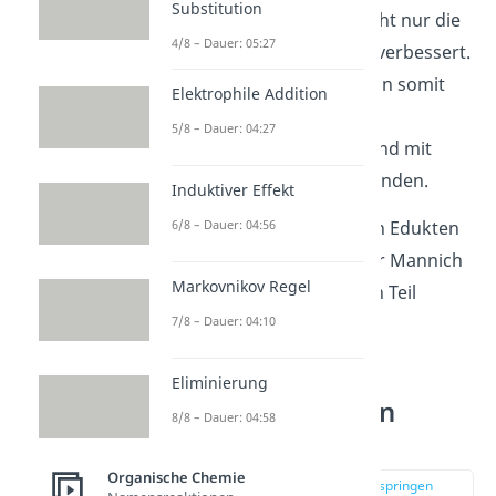
Substitution
das Eschenmosersalz. Nicht nur die
4/8 – Dauer: 05:27
Selektivität wird dadurch verbessert.
Die Mannich Reaktion kann somit
Elektrophile Addition
unter
milderen
5/8 – Dauer: 04:27
Reaktionsbedingungen
und mit
größerer Ausbeute
stattfinden.
Induktiver Effekt
Durch die richtige Wahl an Edukten
6/8 – Dauer: 04:56
kannst du die Effizienz der Mannich
Markovnikov Regel
Reaktion zu einem großen Teil
beeinflussen.
7/8 – Dauer: 04:10
Eliminierung
Mannich Reaktion
8/8 – Dauer: 04:58
Mechanismus
Organische Chemie
zur Stelle im Video springen