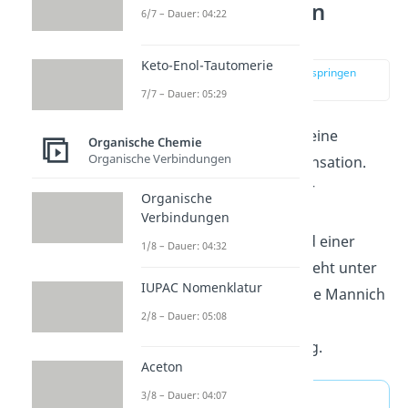
Mannich Reaktion
6/7 – Dauer: 04:22
einfach erklärt
Keto-Enol-Tautomerie
zur Stelle im Video springen
(00:10)
7/7 – Dauer: 05:29
Die Mannich Reaktion ist eine
Organische Chemie
Organische Verbindungen
Dreikomponenten-Kondensation.
Bei der Reaktion von einer
Organische
Aminokomponente, einer
Verbindungen
Carbonylkomponente und einer
1/8 – Dauer: 04:32
aciden Komponente entsteht unter
IUPAC Nomenklatur
Abspaltung von Wasser die Mannich
2/8 – Dauer: 05:08
Base, eine
-
Aminocarbonylverbindung.
Aceton
3/8 – Dauer: 04:07
Merke: