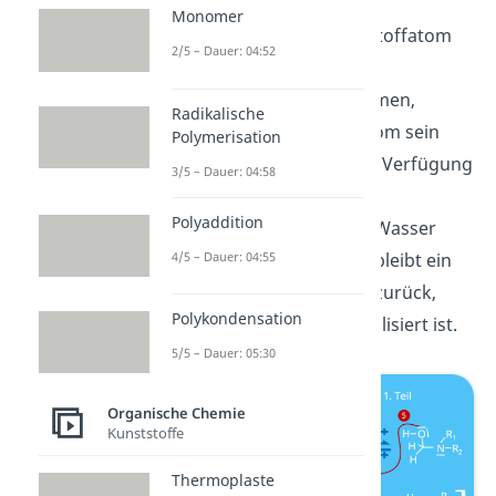
nukleophilen Angriff
am
Monomer
Formaldehyd. Das Sauerstoffatom
2/5 – Dauer: 04:52
kann nun ein weiteres
Wasserstoffatom aufnehmen,
Radikalische
während das Stickstoffatom sein
Polymerisation
freies Elektronenpaar zur Verfügung
3/5 – Dauer: 04:58
stellt. Hier passiert die
Polyaddition
Kondensationsreaktion
: Wasser
4/5 – Dauer: 04:55
wird abgespalten und es bleibt ein
Carbenium-Iminium-Ion
zurück,
Polykondensation
welches
mesomerie
-stabilisiert ist.
5/5 – Dauer: 05:30
Organische Chemie
Kunststoffe
Thermoplaste