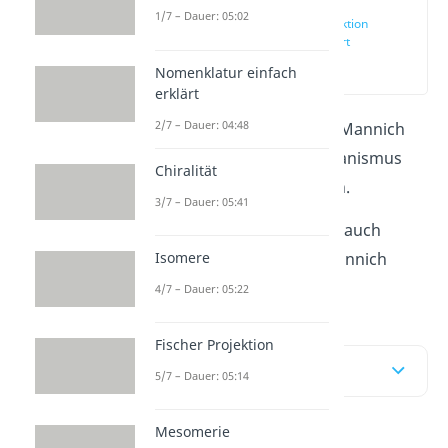
1/7 – Dauer: 05:02
Mannich Reaktion
einfach erklärt
(00:10)
Nomenklatur einfach
erklärt
2/7 – Dauer: 04:48
Dieser Artikel hilft dir die Mannich
Reaktion und ihren Mechanismus
Chiralität
ganz einfach zu verstehen.
3/7 – Dauer: 05:41
Am besten schaust du dir auch
Isomere
direkt unser
Video
zur Mannich
Reaktion an.
4/7 – Dauer: 05:22
Fischer Projektion
Inhaltsübersicht
5/7 – Dauer: 05:14
Mesomerie