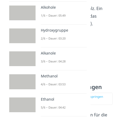
nimmst du einfach das
Alkohole
entsprechende Iminiumsalz. Ein
typisches Beispiel ist hier das
1/6 – Dauer: 05:49
Eschenmosersalz
(C
H
IN).
3
8
Hydroxygruppe
2/6 – Dauer: 03:20
Alkanole
3/6 – Dauer: 04:28
Methanol
4/6 – Dauer: 03:53
Reaktionsbedingungen
zur Stelle im Video springen
Ethanol
(01:50)
5/6 – Dauer: 04:42
Die Reaktionsbedingungen für die