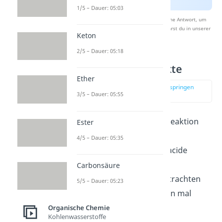
1/5 – Dauer: 05:03
Nach Beantwortung speichern wir deine Antwort, um
Studyflix zu verbessern. Mehr dazu erfährst du in unserer
Keton
Datenschutzerklärung
.
2/5 – Dauer: 05:18
Produkte und Edukte
Ether
zur Stelle im Video springen
3/5 – Dauer: 05:55
(00:30)
Die
Edukte
der Mannich Reaktion
Ester
sind
im Allgemeinen eine
4/5 – Dauer: 05:35
Aminokomponente, eine acide
Komponente und eine
Carbonsäure
Carbonylkomponente.
Betrachten
5/5 – Dauer: 05:23
wir die Eduktkomponenten mal
genauer
:
Organische Chemie
Kohlenwasserstoffe