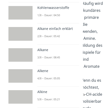
Aminokomponente
: Häufig wird
Kohlenwasserstoffe
Ammoniak oder ein sekundäres
1/8 – Dauer: 04:50
Amin verwendet. Auch primäre
Amine
kannst du für die
Alkane einfach erklärt
Mannich Reaktion verwenden,
2/8 – Dauer: 05:42
jedoch keine tertiären Amine.
Diese verhindern die Bildung des
Alkane
Zwischenprodukts. Beispiele für
3/8 – Dauer: 08:45
Aminokomponenten sind
Enamine, Imine, Indol, Aromate
Alkene
und Phenole.
4/8 – Dauer: 05:05
Acide Komponente
: Wenn du es
ganz genau nehmen möchtest,
Alkine
brauchst du hier eine
-CH-acide
5/8 – Dauer: 05:21
Verbindung, welche enolisierbar