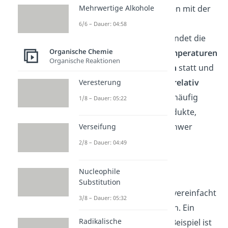
Mannich Reaktion variieren mit der
Mehrwertige Alkohole
Wahl der eingesetzten
6/6 – Dauer: 04:58
Komponenten. Generell findet die
Organische Chemie
Reaktion unter
hohen Temperaturen
Organische Reaktionen
in
protischen Lösemitteln
statt und
die
Reaktionszeiten sind relativ
Veresterung
lang
. Dadurch entstehen häufig
1/8 – Dauer: 05:22
unerwünschte Nebenprodukte,
deren Abtrennung nur schwer
Verseifung
möglich ist und zu
2/8 – Dauer: 04:49
Ausbeuteverlusten führt.
Nucleophile
Die Verwendung von
Substitution
Methyleniminiumsalzen
vereinfacht
3/8 – Dauer: 05:32
die Reaktionsbedingungen. Ein
Radikalische
bereits zuvor genanntes Beispiel ist