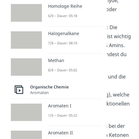
ist. Beispiele sind Aldehyde,
Homologe Reihe
Ketone, Nitrile, Alkine oder
6/8 – Dauer: 05:18
Nitroalkane.
Carbonylkomponente
: Die
Halogenalkane
Carbonylkomponente ist wichtig
7/8 – Dauer: 08:10
für die Aktivierung des Amins.
Typischerweise verwendest du
Methan
hier Formaldehyd.
8/8 – Dauer: 05:02
Die
Produkte
sind
Wasser
und die
Mannich Base
(=
-
Organische Chemie
Aromaten
Aminocarbonylverbindung), welche
ein Amin mit weiteren funktionellen
Aromaten I
Gruppen ist.
1/6 – Dauer: 05:22
Du solltest beachten, dass bei der
Aromaten II
Wahl von asymmetrischen Ketonen